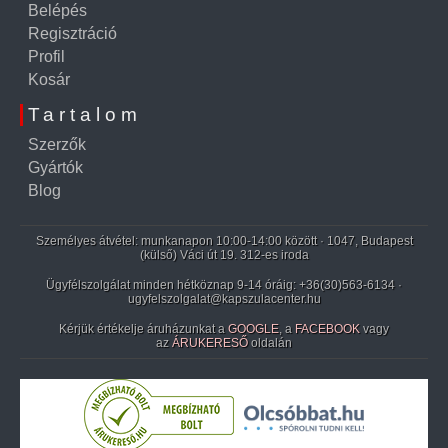
Belépés
Regisztráció
Profil
Kosár
Tartalom
Szerzők
Gyártók
Blog
Személyes átvétel: munkanapon 10:00-14:00 között · 1047, Budapest
(külső) Váci út 19. 312-es iroda
Ügyfélszolgálat minden hétköznap 9-14 óráig:
+36(30)563-6134
·
ugyfelszolgalat@kapszulacenter.hu
Kérjük értékelje áruházunkat a
GOOGLE
, a
FACEBOOK
vagy
az
ÁRUKERESŐ
oldalán