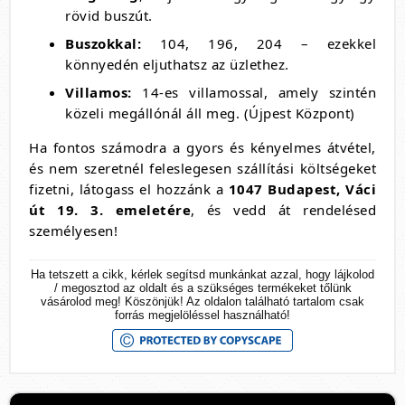
rövid buszút.
Buszokkal:
104, 196, 204 – ezekkel
könnyedén eljuthatsz az üzlethez.
Villamos:
14-es villamossal, amely szintén
közeli megállónál áll meg. (Újpest Központ)
Ha fontos számodra a gyors és kényelmes átvétel,
és nem szeretnél feleslegesen szállítási költségeket
fizetni, látogass el hozzánk a
1047 Budapest, Váci
út 19. 3. emeletére
, és vedd át rendelésed
személyesen!
Ha tetszett a cikk, kérlek segítsd munkánkat azzal, hogy lájkolod
/ megosztod az oldalt és a szükséges termékeket tőlünk
vásárolod meg! Köszönjük! Az oldalon található tartalom csak
forrás megjelöléssel használható!