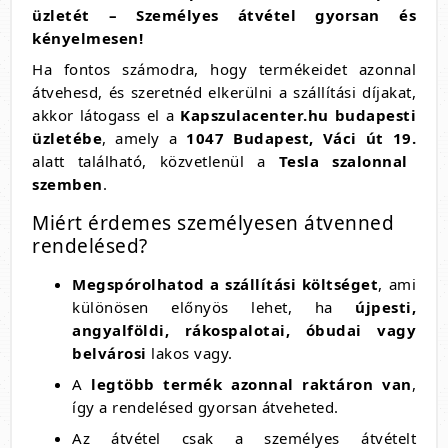
üzletét – Személyes átvétel gyorsan és
kényelmesen!
Ha fontos számodra, hogy termékeidet azonnal
átvehesd, és szeretnéd elkerülni a szállítási díjakat,
akkor látogass el a
Kapszulacenter.hu budapesti
üzletébe
, amely a
1047 Budapest, Váci út 19.
alatt található, közvetlenül a
Tesla szalonnal
szemben
.
Miért érdemes személyesen átvenned
rendelésed?
Megspórolhatod a szállítási költséget
, ami
különösen előnyös lehet, ha
ú
jpesti,
angyalföldi, rákospalotai, óbudai vagy
belvárosi
lakos vagy.
A
legtöbb termék azonnal raktáron van
,
így a rendelésed gyorsan átveheted.
Az átvétel csak a személyes átvételt