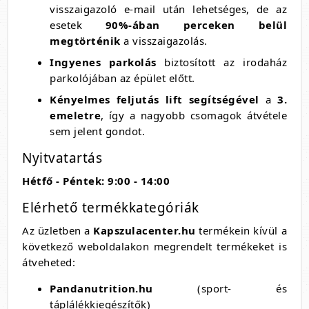
visszaigazoló e-mail után lehetséges, de az
esetek
90%-ában perceken belül
megtörténik
a visszaigazolás.
Ingyenes parkolás
biztosított az irodaház
parkolójában az épület előtt.
Kényelmes feljutás lift segítségével
a
3.
emeletre
, így a nagyobb csomagok átvétele
sem jelent gondot.
Nyitvatartás
Hétfő - Péntek: 9:00 - 14:00
Elérhető termékkategóriák
Az üzletben a
Kapszulacenter.hu
termékein kívül a
következő weboldalakon megrendelt termékeket is
átveheted:
Pandanutrition.hu
(sport- és
táplálékkiegészítők)