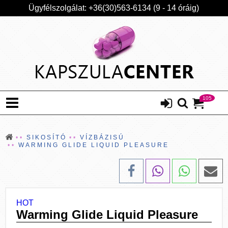
Ügyfélszolgálat: +36(30)563-6134 (9 - 14 óráig)
105
SIKOSÍTÓ
VÍZBÁZISÚ
WARMING GLIDE LIQUID PLEASURE
HOT
Warming Glide Liquid Pleasure