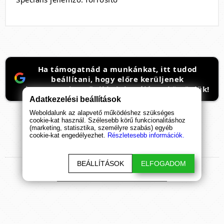
Ha támogatnád a munkánkat, itt tudod
beállítani, hogy előre kerüljenek
ismeretterjesztő cikkeink. Hálásan köszönjük!
Adatkezelési beállítások
Weboldalunk az alapvető működéshez szükséges
cookie-kat használ. Szélesebb körű funkcionalitáshoz
(marketing, statisztika, személyre szabás) egyéb
cookie-kat engedélyezhet.
Részletesebb információk.
TERMÉK
ÉRTÉKELÉSEK
BEÁLLÍTÁSOK
ELFOGADOM
ÉRTÉKELÉS BEKÜLDÉSE