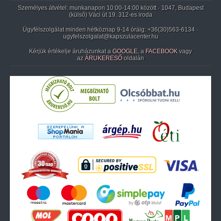
Személyes átvétel: munkanapon 10:00-14:00 között · 1047, Budapest
(külső) Váci út 19. 312-es iroda
Ügyfélszolgálat minden hétköznap 9-14 óráig:
+36(30)563-6134
·
ugyfelszolgalat@kapszulacenter.hu
Kérjük értékelje áruházunkat a
GOOGLE
, a
FACEBOOK
vagy
az
ÁRUKERESŐ
oldalán