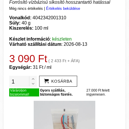
Forrósító vízbázisú síkosító hosszantartó hatással
Még nincs értékelés
|
Értékelés beküldése
Vonalkód:
4042342001310
Súly:
40 g
Kiszerelés:
100 ml
Készlet információ
:
készleten
Várható szállítási dátum
: 2026-08-13
3 090 Ft
( 2 433 Ft + ÁFA)
Egységár:
31 Ft / ml
KOSÁRBA
Várároljon
Gyors szállítás,
27.000 Ft felett
bizalommal!
biztonságos fizetés.
ingyenesen.