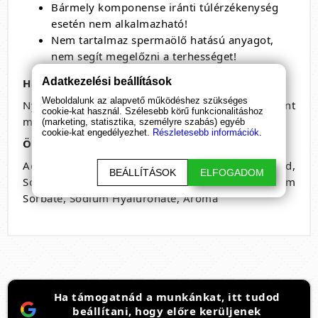
Bármely komponense iránti túlérzékenység
esetén nem alkalmazható!
Nem tartalmaz spermaölő hatású anyagot,
nem segít megelőzni a terhességet!
Adatkezelési beállítások
Használata:
Weboldalunk az alapvető működéshez szükséges
Nyomj ki a gélből az érintett testfelületre a kívánt
cookie-kat használ. Szélesebb körű funkcionalitáshoz
mértékű síkosság eléréséig és élvezd a hatást.
(marketing, statisztika, személyre szabás) egyéb
cookie-kat engedélyezhet.
Részletesebb információk.
Összetevők:
Aqua, Glycerin, Hydroxyethylcellulose, Lactic Acid,
BEÁLLÍTÁSOK
ELFOGADOM
Sodium Chloride, Sodium Benzoate, Potassium
Sorbate, Sodium Hyaluronate, Aroma
Ha támogatnád a munkánkat, itt tudod
beállítani, hogy előre kerüljenek