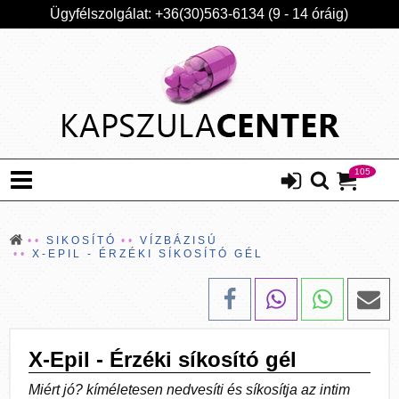
Ügyfélszolgálat: +36(30)563-6134 (9 - 14 óráig)
105
SIKOSÍTÓ
VÍZBÁZISÚ
X-EPIL - ÉRZÉKI SÍKOSÍTÓ GÉL
X-Epil - Érzéki síkosító gél
Miért jó? kíméletesen nedvesíti és síkosítja az intim