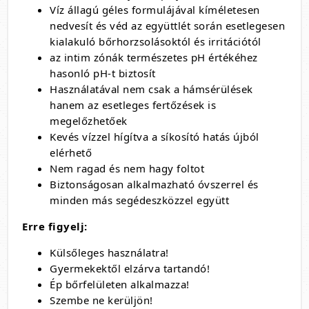
Víz állagú géles formulájával kíméletesen
nedvesít és véd az együttlét során esetlegesen
kialakuló bőrhorzsolásoktól és irritációtól
az intim zónák természetes pH értékéhez
hasonló pH-t biztosít
Használatával nem csak a hámsérülések
hanem az esetleges fertőzések is
megelőzhetőek
Kevés vízzel hígítva a síkosító hatás újból
elérhető
Nem ragad és nem hagy foltot
Biztonságosan alkalmazható óvszerrel és
minden más segédeszközzel együtt
Erre figyelj:
Külsőleges használatra!
Gyermekektől elzárva tartandó!
Ép bőrfelületen alkalmazza!
Szembe ne kerüljön!