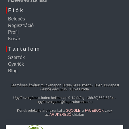
Fizetés és szállítás
Fiók
Belépés
Regisztráció
Profil
Kosár
Tartalom
Szerzők
Gyártók
Blog
Személyes átvétel: munkanapon 10:00-14:00 között · 1047, Budapest
(külső) Váci út 19. 312-es iroda
Ügyfélszolgálat minden hétköznap 9-14 óráig:
+36(30)563-6134
·
ugyfelszolgalat@kapszulacenter.hu
Kérjük értékelje áruházunkat a
GOOGLE
, a
FACEBOOK
vagy
az
ÁRUKERESŐ
oldalán