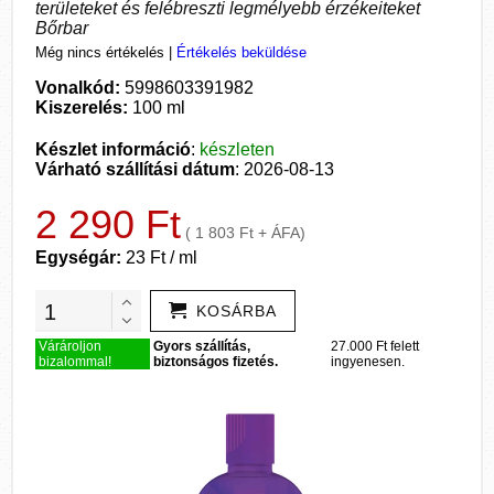
területeket és felébreszti legmélyebb érzékeiteket
Bőrbar
Még nincs értékelés
|
Értékelés beküldése
Vonalkód:
5998603391982
Kiszerelés:
100 ml
Készlet információ
:
készleten
Várható szállítási dátum
: 2026-08-13
2 290 Ft
( 1 803 Ft + ÁFA)
Egységár:
23 Ft / ml
KOSÁRBA
Várároljon
Gyors szállítás,
27.000 Ft felett
bizalommal!
biztonságos fizetés.
ingyenesen.