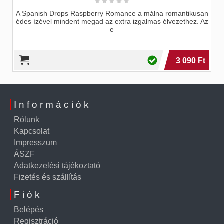
panish Drops Raspberry Romance a málna romantikusan
s ízével mindent megad az extra izgalmas élvezethez. Az
ero 
e
válogato
3 090 Ft
Információk
Rólunk
Kapcsolat
Impresszum
ÁSZF
Adatkezelési tájékoztató
Fizetés és szállítás
Fiók
Belépés
Regisztráció