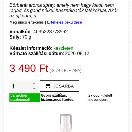
Bőrbarát aroma spray, amely nem hagy foltot, nem
ragad, és gond nélkül használhatók játékokkal. Akár
az ajkadra, a
Még nincs értékelés
|
Értékelés beküldése
Vonalkód:
4035223778562
Súly:
70 g
Készlet információ
:
készleten
Várható szállítási dátum
: 2026-08-12
3 490 Ft
( 2 748 Ft + ÁFA)
KOSÁRBA
Várároljon
Gyors szállítás,
27.000 Ft felett
bizalommal!
biztonságos fizetés.
ingyenesen.