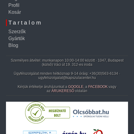
Profil
Kosár
Tartalom
Szerzők
Gyártók
Blog
Személyes átvétel: munkanapon 10:00-14:00 között · 1047, Budapest
(külső) Váci út 19. 312-es iroda
Ügyfélszolgálat minden hétköznap 9-14 óráig:
+36(30)563-6134
·
ugyfelszolgalat@kapszulacenter.hu
Kérjük értékelje áruházunkat a
GOOGLE
, a
FACEBOOK
vagy
az
ÁRUKERESŐ
oldalán