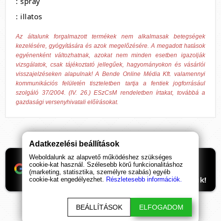
: spray
: illatos
Az általunk forgalmazott termékek nem alkalmasak betegségek
kezelésére, gyógyítására és azok megelőzésére. A megadott hatások
egyénenként változhatnak, azokat nem minden esetben igazolják
vizsgálatok, csak tájékoztató jellegűek, hagyományokon és vásárlói
visszajelzéseken alapulnak! A Bende Online Média Kft. valamennyi
kommunikációs felületén tiszteletben tartja a fentiek jogforrásául
szolgáló 37/2004. (IV. 26.) ESzCsM rendeletben írtakat, továbbá a
gazdasági versenyhivatali előírásokat.
Adatkezelési beállítások
Weboldalunk az alapvető működéshez szükséges
Ha támogatnád a munkánkat, itt tudod
cookie-kat használ. Szélesebb körű funkcionalitáshoz
beállítani, hogy előre kerüljenek
(marketing, statisztika, személyre szabás) egyéb
ismeretterjesztő cikkeink. Hálásan köszönjük!
cookie-kat engedélyezhet.
Részletesebb információk.
BEÁLLÍTÁSOK
ELFOGADOM