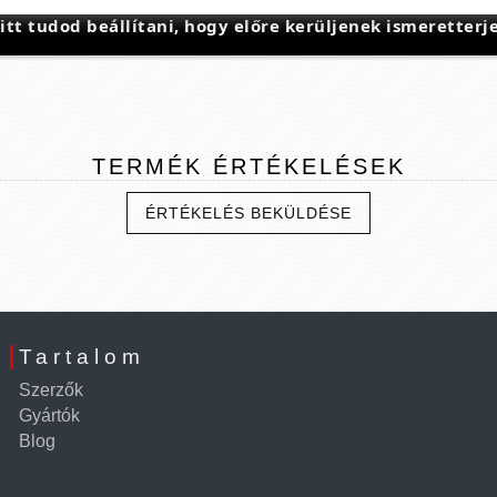
t tudod beállítani, hogy előre kerüljenek ismeretterje
TERMÉK
ÉRTÉKELÉSEK
ÉRTÉKELÉS BEKÜLDÉSE
Tartalom
Szerzők
Gyártók
Blog