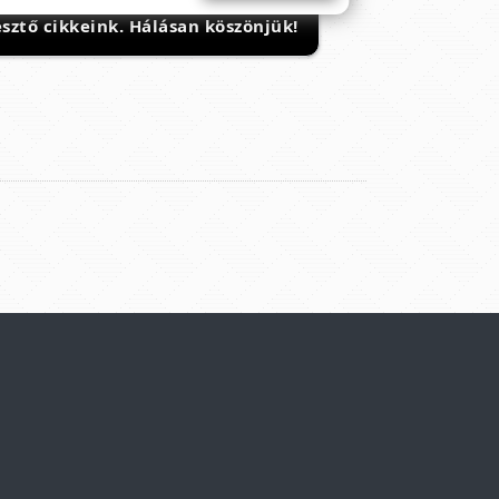
sztő cikkeink. Hálásan köszönjük!