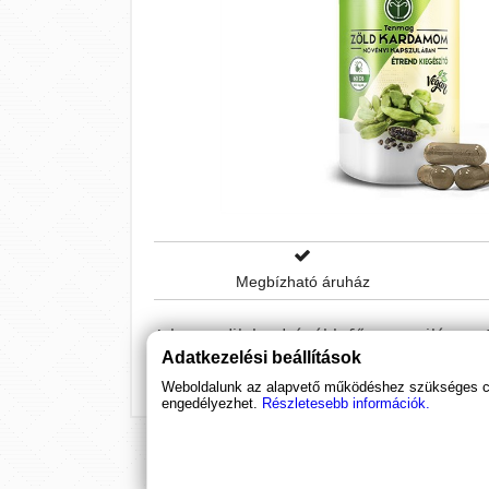
Megbízható áruház
A harmadik legdrágább fűszer a világon. Ne
Adatkezelési beállítások
növeli.
Weboldalunk az alapvető működéshez szükséges coo
engedélyezhet.
Részletesebb információk.