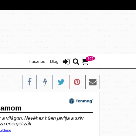
105
Hasznos
Blog
rdamom
 a világon. Nevéhez hűen javítja a szív
zza energetizált
üldése