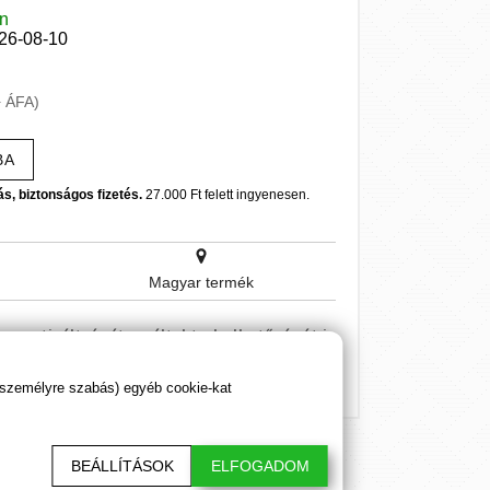
en
026-08-10
+ ÁFA)
BA
ás, biztonságos fizetés.
27.000 Ft felett ingyenesen.
Magyar termék
ergetizáltságát, ezáltal terhelhetőségét is
 személyre szabás) egyéb cookie-kat
BEÁLLÍTÁSOK
ELFOGADOM