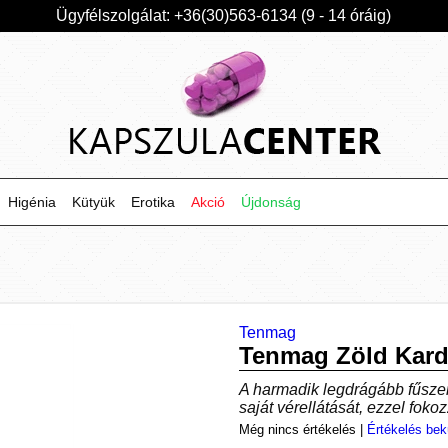
Ügyfélszolgálat: +36(30)563-6134 (9 - 14 óráig)
Higénia
Kütyük
Erotika
Akció
Újdonság
Tenmag
Tenmag Zöld Ka
A harmadik legdrágább fűszer
saját vérellátását, ezzel foko
Még nincs értékelés
|
Értékelés bek