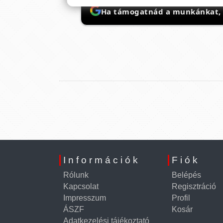
Ha támogatnád a munkánkat, it
Információk
Fiók
Rólunk
Belépés
Kapcsolat
Regisztráció
Impresszum
Profil
ÁSZF
Kosár
Adatkezelési tájékoztató