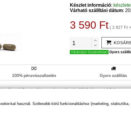
Készlet információ
:
készlet
Várható szállítási dátum
: 2
3 590 Ft
( 2 827 Ft 
KOSÁR
Várároljon bizalommal!
Gyors szállít
100% pénzvisszafizetés
Gyors szállítás
véhez hűen javítja a szív saját vérellátását, ezzel fokozza en
kie-kat használ. Szélesebb körű funkcionalitáshoz (marketing, statisztika,