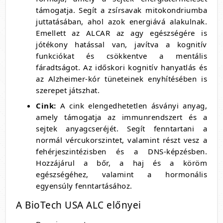
támogatja. Segít a zsírsavak mitokondriumba
juttatásában, ahol azok energiává alakulnak.
Emellett az ALCAR az agy egészségére is
jótékony hatással van, javítva a kognitív
funkciókat és csökkentve a mentális
fáradtságot. Az időskori kognitív hanyatlás és
az Alzheimer-kór tüneteinek enyhítésében is
szerepet játszhat.
Cink:
A cink elengedhetetlen ásványi anyag,
amely támogatja az immunrendszert és a
sejtek anyagcseréjét. Segít fenntartani a
normál vércukorszintet, valamint részt vesz a
fehérjeszintézisben és a DNS-képzésben.
Hozzájárul a bőr, a haj és a köröm
egészségéhez, valamint a hormonális
egyensúly fenntartásához.
A BioTech USA ALC előnyei