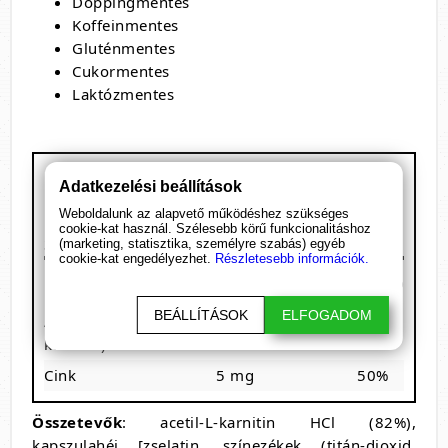
Doppingmentes
Koffeinmentes
Gluténmentes
Cukormentes
Laktózmentes
BioTech USA - ALC
Adatkezelési beállítások
Kiszerelés: 60 kapszula
Weboldalunk az alapvető működéshez szükséges
1 adag: 2 kapszula
cookie-kat használ. Szélesebb körű funkcionalitáshoz
30 adagot tartalmaz
(marketing, statisztika, személyre szabás) egyéb
cookie-kat engedélyezhet.
Részletesebb információk.
/ 1 adag (2
Megnevezés
RDA%
kapszula)
BEÁLLÍTÁSOK
ELFOGADOM
Acetil-L-karnitin (L-
845 mg
-
karnitin)
Cink
5 mg
50%
Összetevők
: acetil-L-karnitin HCl (82%),
kapszulahéj [zselatin, színezékek (titán-dioxid,