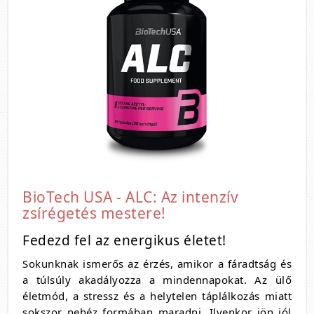
BioTech USA - ALC: Az intenzív
zsírégetés mestere!
Fedezd fel az energikus életet!
Sokunknak ismerős az érzés, amikor a fáradtság és
a túlsúly akadályozza a mindennapokat. Az ülő
életmód, a stressz és a helytelen táplálkozás miatt
sokszor nehéz formában maradni. Ilyenkor jön jól