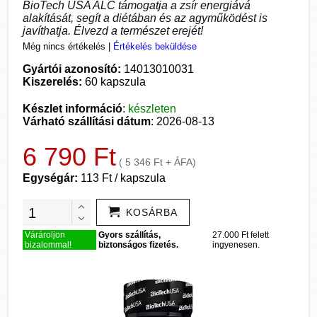
BioTech USA ALC támogatja a zsír energiává
alakítását, segít a diétában és az agyműködést is
javíthatja. Élvezd a természet erejét!
Még nincs értékelés
|
Értékelés beküldése
Gyártói azonosító:
14013010031
Kiszerelés:
60 kapszula
Készlet információ
:
készleten
Várható szállítási dátum
: 2026-08-13
6 790 Ft
( 5 346 Ft + ÁFA)
Egységár:
113 Ft / kapszula
KOSÁRBA
Várároljon
Gyors szállítás,
27.000 Ft felett
bizalommal!
biztonságos fizetés.
ingyenesen.