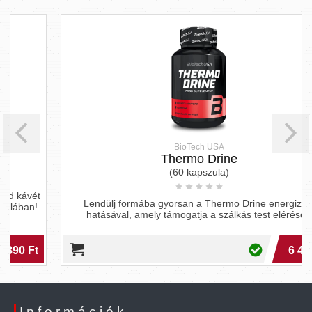
BioTech USA
Thermo Drine
(60 kapszula)
Lendülj formába gyorsan a Thermo Drine energizáló
hatásával, amely támogatja a szálkás test elérését!
6 490 Ft
Információk