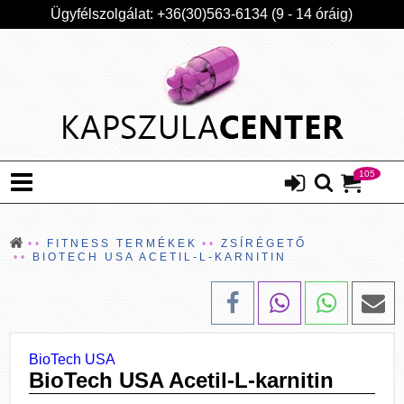
Ügyfélszolgálat: +36(30)563-6134 (9 - 14 óráig)
105
FITNESS TERMÉKEK
ZSÍRÉGETŐ
BIOTECH USA ACETIL-L-KARNITIN
BioTech USA
BioTech USA Acetil-L-karnitin