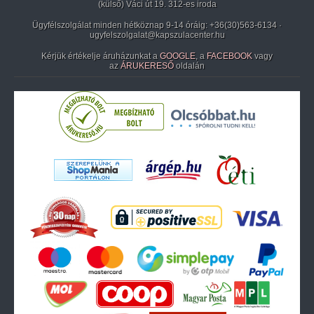
(külső) Váci út 19. 312-es iroda
Ügyfélszolgálat minden hétköznap 9-14 óráig:
+36(30)563-6134
·
ugyfelszolgalat@kapszulacenter.hu
Kérjük értékelje áruházunkat a
GOOGLE
, a
FACEBOOK
vagy
az
ÁRUKERESŐ
oldalán