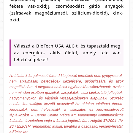
fekete vas-oxid)], csomósodást gátló anyagok
(zsírsavak magnéziumsói, szilícium-dioxid), cink-
oxid.
Válaszd a BioTech USA ALC-t, és tapasztald meg
az energikus, aktív életet, amely tele van
lehetőségekkel!
Az általunk forgalmazott étrend-kiegészítő termékek nem gyógyszerek,
nem alkalmasak betegségek kezelésére, gyógyítására és azok
megelőzésére. A megadott hatások egyénenként változhatnak, azokat
nem minden esetben igazolják vizsgálatok, csak tájékoztató jellegűek,
hagyományokon és vásárlói visszajelzéseken alapulnak! Szükség
esetén konzultáljon kezelő orvosával! Az oldalon található étrend-
kiegészítők nem helyettesítik a változatos és kiegyensúlyozott
táplálkozást. A Bende Online Média Kft. valamennyi kommunikációs
felületén tiszteletben tartja a fentiek jogforrásául szolgáló 37/2004. (IV.
26.) ESzCsM rendeletben írtakat, továbbá a gazdasági versenyhivatali
előírásokat.