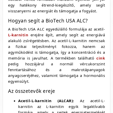
egy hatékony étrend-kiegészítő, amely segít
visszanyerni az energiát és támogatja a fogyást.
Hogyan segít a BioTech USA ALC?
A BioTech USA ALC egyedülálló formulája az acetil-
L-karnitin
erejére épít, amely segít az energiává
alakuló zsírégetésben. Az acetil-L-karnitin nemcsak
a fizikai teljesítményt fokozza, hanem az
agyműködést is támogatja, így a koncentráció és a
memória is javulhat. A termékben található
cink
pedig hozzájárul a normál vércukorszint
fenntartásához és a makrotápanyagok
anyagcseréjéhez, valamint támogatja a hormonális
egyensúlyt.
Az összetevők ereje
Acetil-L-karnitin (ALCAR):
Az acetil-L-
karnitin az L-karnitin egyik legaktívabb
formája, amely a sejtek energiatermelését