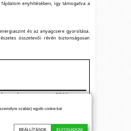
a fájdalom enyhítésében, így támogatva a
nergiaszint és az anyagcsere gyorsítása.
mészetes összetevői révén biztonságosan
3 kapszula
RDA%
0 µg
525%
 személyre szabás) egyéb cookie-kat
0 mg
 mg
5 mg
BEÁLLÍTÁSOK
ELFOGADOM