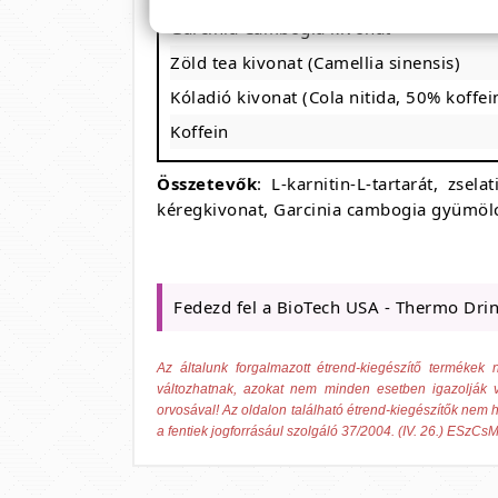
Garcinia Cambogia kivonat
Zöld tea kivonat (Camellia sinensis)
Kóladió kivonat (Cola nitida, 50% koffei
Koffein
Összetevők
: L-karnitin-L-tartarát, zsel
kéregkivonat, Garcinia cambogia gyümölc
Fedezd fel a BioTech USA - Thermo Drin
Az általunk forgalmazott étrend-kiegészítő termék
változhatnak, azokat nem minden esetben igazolják v
orvosával! Az oldalon található étrend-kiegészítők nem h
a fentiek jogforrásául szolgáló 37/2004. (IV. 26.) ESzCsM