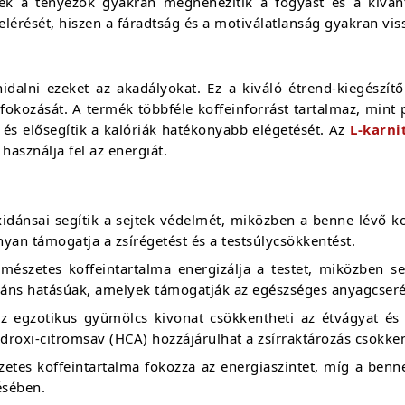
 a tényezők gyakran megnehezítik a fogyást és a kívánt t
elérését, hiszen a fáradtság és a motiválatlanság gyakran vis
dalni ezeket az akadályokat. Ez a kiváló étrend-kiegészí
fokozását. A termék többféle koffeinforrást tartalmaz, mint
és elősegítik a kalóriák hatékonyabb elégetését. Az
L-karni
használja fel az energiát.
oxidánsai segítik a sejtek védelmét, miközben a benne lévő k
nyan támogatja a zsírégetést és a testsúlycsökkentést.
mészetes koffeintartalma energizálja a testet, miközben se
idáns hatásúak, amelyek támogatják az egészséges anyagcseré
az egzotikus gyümölcs kivonat csökkentheti az étvágyat és 
idroxi-citromsav (HCA) hozzájárulhat a zsírraktározás csökke
zetes koffeintartalma fokozza az energiaszintet, míg a benn
ésében.