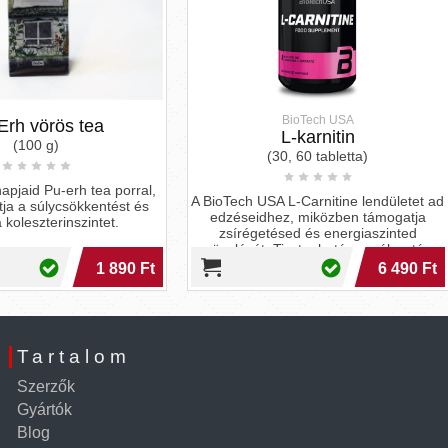
BioTech USA
BioTech USA
L-karnitin
Synephrine
(30, 60 tabletta)
(60 kapszula)
ech USA L-Carnitine lendületet ad
A keserűnarancs kivonatából sz
éseidhez, miközben támogatja
szinefrin természetes módon se
írégetésed és energiaszinted
zsírégetést és fokozza az anyag
lését. Tiszta, hatásos választás
céljaid eléréséhez!
6 490 Ft
4 9
Tartalom
Szerzők
Gyártók
Blog