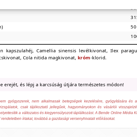
50
31
n)
50
10
atin kapszulahéj, Camellia sinensis levélkivonat, Ilex paragu
skivonat, Cola nitida magkivonat,
króm
-klorid.
e erejét, és lépj a karcsúság útjára természetes módon!
ek nem gyógyszerek, nem alkalmasak betegségek kezelésére, gyógyítására és
izsgálatok, csak tájékoztató jellegűek, hagyományokon és vásárlói visszajelz
elyettesítik a változatos és kiegyensúlyozott táplálkozást. A Bende Online Média Kf
 rendeletben írtakat, továbbá a gazdasági versenyhivatali előírásokat.