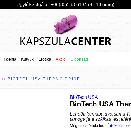
Ügyfélszolgálat: +36(30)563-6134 (9 - 14 óráig)
Higénia
Kütyük
Erotika
Akció
Újdonság
Ő
BIOTECH USA THERMO DRINE
BioTech USA
BioTech USA Ther
Lendülj formába gyorsan a T
támogatja a szálkás test eléré
Még nincs értékelés
|
Értékelés bek