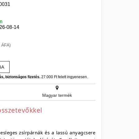
0031
en
026-08-14
+ ÁFA)
BA
ás, biztonságos fizetés.
27.000 Ft felett ingyenesen.
Magyar termék
összetevőkkel
lesleges zsírpárnák és a lassú anyagcsere