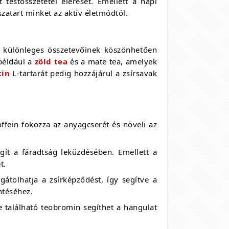
estösszetétel elérését. Emellett a napi
szatart minket az aktív életmódtól.
tő különleges összetevőinek köszönhetően
 például a
zöld tea
és a mate tea, amelyek
tin
L-tartarát pedig hozzájárul a zsírsavak
offein fokozza az anyagcserét és növeli az
gít a fáradtság leküzdésében. Emellett a
t.
gátolhatja a zsírképződést, így segítve a
ntéséhez.
e található teobromin segíthet a hangulat