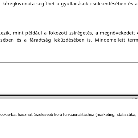
fa kéregkivonata segíthet a gyulladások csökkentésében és 
.
ezik, mint például a fokozott zsírégetés, a megnövekedett e
ésében és a fáradtság leküzdésében is. Mindemellett ter
/ 
21
kie-kat használ. Szélesebb körű funkcionalitáshoz (marketing, statisztika,
85
50
fein)
12