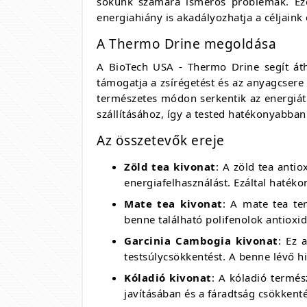
sokunk számára ismerős problémák. Ezek
energiahiány is akadályozhatja a céljaink 
A Thermo Drine megoldása
A BioTech USA - Thermo Drine segít áthi
támogatja a zsírégetést és az anyagcsere 
természetes módon serkentik az energiát 
szállításához, így a tested hatékonyabban 
Az összetevők ereje
Zöld tea kivonat
: A zöld tea anti
energiafelhasználást. Ezáltal hatéko
Mate tea kivonat
: A mate tea ter
benne található polifenolok antiox
Garcinia Cambogia kivonat
: Ez 
testsúlycsökkentést. A benne lévő h
Kóladió kivonat
: A kóladió termés
javításában és a fáradtság csökkent