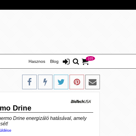
105
Hasznos
Blog
mo Drine
hermo Drine energizáló hatásával, amely
sét!
üldése