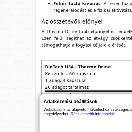
Fehér fűzfa kivonat
: A fehér fűz
regenerálódást és a fizikai aktivitást
Az összetevők előnyei
A Thermo Drine több előnnyel is rendelk
Ezen felül segíthet az étvágy csökkent
támogathatja a fogyási céljaid elérését.
BioTech USA - Thermo Drine
Kiszerelés: 60 kapszula
1 adag: 3 kapszula
20 adagot tartalmaz
Megnevezés
Adatkezelési beállítások
Króm
Weboldalunk az alapvető működéshez szükséges coo
L-karnitin-tartarát
engedélyezhet.
Részletesebb információk.
Fehér fűzfa kivonat (Salix alba, 15%)
Yerba Mate (Ilex paraguariensis, 5% kof