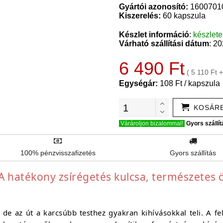
Gyártói azonosító:
1600701
Kiszerelés:
60 kapszula
Készlet információ
:
készlet
Várható szállítási dátum
: 2
6 490 Ft
( 5 110 Ft 
Egységár:
108 Ft / kapszula
KOSÁR
Várároljon bizalommal!
Gyors szállít
100% pénzvisszafizetés
Gyors szállítás
A hatékony zsírégetés kulcsa, természetes 
de az út a karcsúbb testhez gyakran kihívásokkal teli. A fe