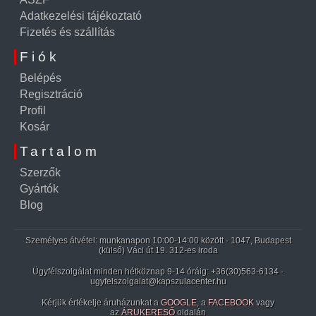
Adatkezelési tájékoztató
Fizetés és szállítás
Fiók
Belépés
Regisztráció
Profil
Kosár
Tartalom
Szerzők
Gyártók
Blog
Személyes átvétel: munkanapon 10:00-14:00 között · 1047, Budapest
(külső) Váci út 19. 312-es iroda
Ügyfélszolgálat minden hétköznap 9-14 óráig:
+36(30)563-6134
·
ugyfelszolgalat@kapszulacenter.hu
Kérjük értékelje áruházunkat a
GOOGLE
, a
FACEBOOK
vagy
az
ÁRUKERESŐ
oldalán