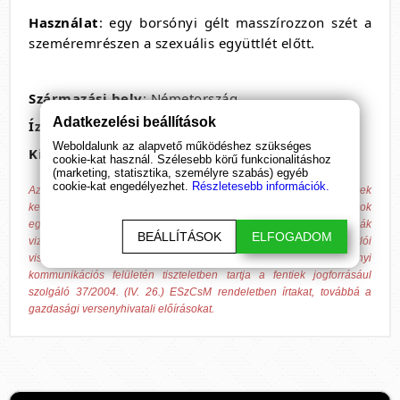
Használat
: egy borsónyi gélt masszírozzon szét a
szeméremrészen a szexuális együttlét előtt.
Származási hely
: Németország
Adatkezelési beállítások
Ízesítés:
natúr
Weboldalunk az alapvető működéshez szükséges
Kiszerelés
: 25 ml
cookie-kat használ. Szélesebb körű funkcionalitáshoz
(marketing, statisztika, személyre szabás) egyéb
cookie-kat engedélyezhet.
Részletesebb információk.
Az általunk forgalmazott termékek nem alkalmasak betegségek
kezelésére, gyógyítására és azok megelőzésére. A megadott hatások
egyénenként változhatnak, azokat nem minden esetben igazolják
BEÁLLÍTÁSOK
ELFOGADOM
vizsgálatok, csak tájékoztató jellegűek, hagyományokon és vásárlói
visszajelzéseken alapulnak! A Bende Online Média Kft. valamennyi
kommunikációs felületén tiszteletben tartja a fentiek jogforrásául
szolgáló 37/2004. (IV. 26.) ESzCsM rendeletben írtakat, továbbá a
gazdasági versenyhivatali előírásokat.