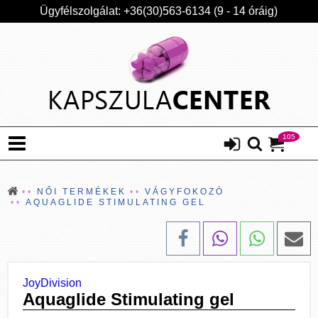
Ügyfélszolgálat: +36(30)563-6134 (9 - 14 óráig)
105
NŐI TERMÉKEK
VÁGYFOKOZÓ
AQUAGLIDE STIMULATING GEL
JoyDivision
Aquaglide Stimulating gel