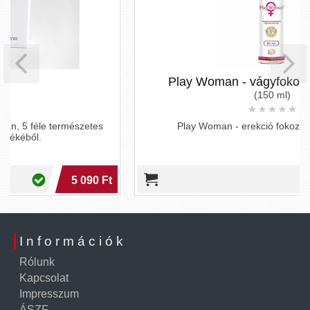
Play Woman - vágyfokozó gél nőknek
(150 ml)
s
Play Woman - erekció fokozó gél férfiaknak
 Ft
4 190 Ft
Információk
Rólunk
Kapcsolat
Impresszum
ÁSZF