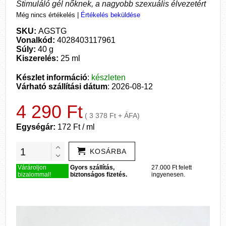
Stimuláló gél nőknek, a nagyobb szexuális élvezetért
Még nincs értékelés
|
Értékelés beküldése
SKU:
AGSTG
Vonalkód:
4028403117961
Súly:
40 g
Kiszerelés:
25 ml
Készlet információ
:
készleten
Várható szállítási dátum
: 2026-08-12
4 290 Ft
( 3 378 Ft + ÁFA)
Egységár:
172 Ft / ml
KOSÁRBA
Várároljon
Gyors szállítás,
27.000 Ft felett
bizalommal!
biztonságos fizetés.
ingyenesen.