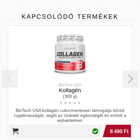
KAPCSOLÓDÓ
TERMÉKEK
BioTech USA
Kollagén
(300 g)
ioTech USA kollagén cukormentesen támogatja bőröd
Az í
galmasságát, segíti az ízületek egészségét és erősíti a
vála
sejtvédelmet.
8 490 Ft