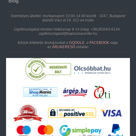
Blog
Személyes átvétel: munkanapon 10:00-14:00 között · 1047, Budapest
(külső) Váci út 19. 312-es iroda
Ügyfélszolgálat minden hétköznap 9-14 óráig:
+36(30)563-6134
·
ugyfelszolgalat@kapszulacenter.hu
Kérjük értékelje áruházunkat a
GOOGLE
, a
FACEBOOK
vagy
az
ÁRUKERESŐ
oldalán