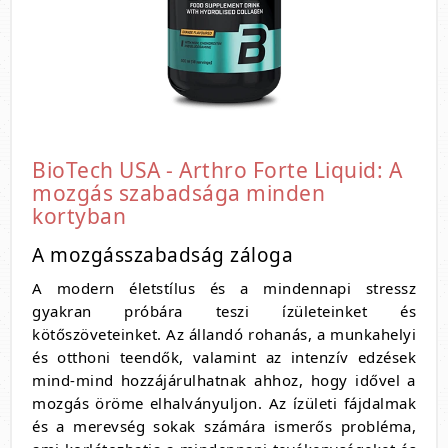
BioTech USA - Arthro Forte Liquid: A
mozgás szabadsága minden
kortyban
A mozgásszabadság záloga
A modern életstílus és a mindennapi stressz
gyakran próbára teszi ízületeinket és
kötőszöveteinket. Az állandó rohanás, a munkahelyi
és otthoni teendők, valamint az intenzív edzések
mind-mind hozzájárulhatnak ahhoz, hogy idővel a
mozgás öröme elhalványuljon. Az ízületi fájdalmak
és a merevség sokak számára ismerős probléma,