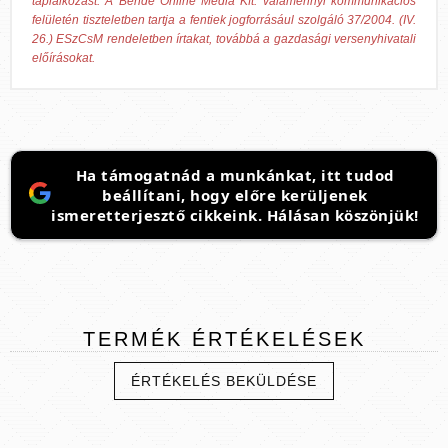
táplálkozást. A Bende Online Média Kft. valamennyi kommunikációs
felületén tiszteletben tartja a fentiek jogforrásául szolgáló 37/2004. (IV.
26.) ESzCsM rendeletben írtakat, továbbá a gazdasági versenyhivatali
előírásokat.
Ha támogatnád a munkánkat, itt tudod
beállítani, hogy előre kerüljenek
ismeretterjesztő cikkeink. Hálásan köszönjük!
TERMÉK
ÉRTÉKELÉSEK
ÉRTÉKELÉS BEKÜLDÉSE