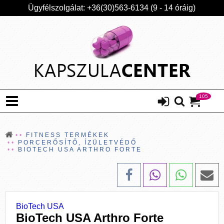
Ügyfélszolgálat: +36(30)563-6134 (9 - 14 óráig)
105
FITNESS TERMÉKEK
PORCERŐSÍTŐ, ÍZÜLETVÉDŐ
BIOTECH USA ARTHRO FORTE
BioTech USA
BioTech USA Arthro Forte