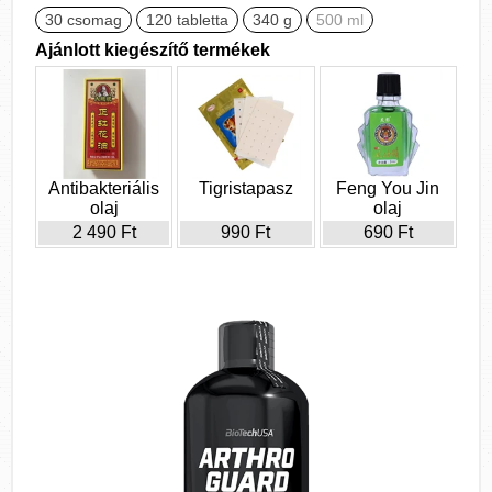
30 csomag
120 tabletta
340 g
500 ml
Ajánlott kiegészítő termékek
Antibakteriális
Tigristapasz
Feng You Jin
olaj
olaj
2 490 Ft
990 Ft
690 Ft