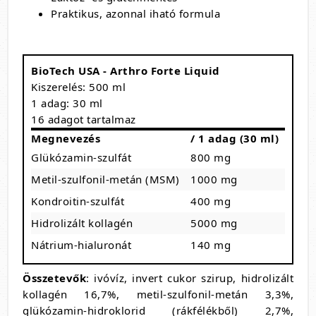
Praktikus, azonnal iható formula
BioTech USA - Arthro Forte Liquid
Kiszerelés: 500 ml
1 adag: 30 ml
16 adagot tartalmaz
Megnevezés
/ 1 adag (30 ml)
Glükózamin-szulfát
800 mg
Metil-szulfonil-metán (MSM)
1000 mg
Kondroitin-szulfát
400 mg
Hidrolizált kollagén
5000 mg
Nátrium-hialuronát
140 mg
Összetevők
: ivóvíz, invert cukor szirup, hidrolizált
kollagén 16,7%, metil-szulfonil-metán 3,3%,
glükózamin-hidroklorid (rákfélékből) 2,7%,