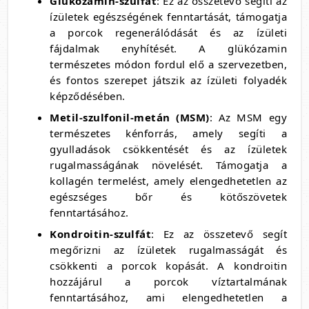
Glükózamin-szulfát
: Ez az összetevő segíti az
ízületek egészségének fenntartását, támogatja
a porcok regenerálódását és az ízületi
fájdalmak enyhítését. A glükózamin
természetes módon fordul elő a szervezetben,
és fontos szerepet játszik az ízületi folyadék
képződésében.
Metil-szulfonil-metán (MSM)
: Az MSM egy
természetes kénforrás, amely segíti a
gyulladások csökkentését és az ízületek
rugalmasságának növelését. Támogatja a
kollagén termelést, amely elengedhetetlen az
egészséges bőr és kötőszövetek
fenntartásához.
Kondroitin-szulfát
: Ez az összetevő segít
megőrizni az ízületek rugalmasságát és
csökkenti a porcok kopását. A kondroitin
hozzájárul a porcok víztartalmának
fenntartásához, ami elengedhetetlen a