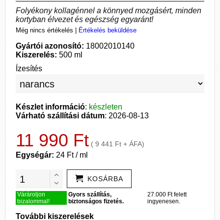
Folyékony kollagénnel a könnyed mozgásért, minden
kortyban élvezet és egészség egyaránt!
Még nincs értékelés
|
Értékelés beküldése
Gyártói azonosító:
18002010140
Kiszerelés:
500 ml
Ízesítés
Készlet információ
:
készleten
Várható szállítási dátum
: 2026-08-13
11 990 Ft
( 9 441 Ft + ÁFA)
Egységár:
24 Ft / ml
KOSÁRBA
Várároljon
Gyors szállítás,
27.000 Ft felett
bizalommal!
biztonságos fizetés.
ingyenesen.
További kiszerelések