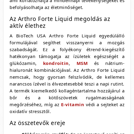
ami korlátozhatja a mindennapi tevékenységeket és
befolyásolhatja az életminőséget.
Az Arthro Forte Liquid megoldás az
aktív élethez
A BioTech USA Arthro Forte Liquid egyedülálló
formulájával segíthet visszanyerni a mozgás
szabadságát. Ez a folyékony étrend-kiegészítő
hatékonyan támogatja az ízületek egészségét a
glükózamin,
kondroitin
,
MSM
és nátrium-
hialuronát kombinációjával. Az Arthro Forte Liquid
nemcsak, hogy gyorsan felszívódik, de kellemes
narancsos ízével is élvezetesebbé teszi a napi rutint.
A termék kiemelkedő kollagéntartalma hozzájárul a
bőr és a kötőszövetek rugalmasságának
megőrzéséhez, míg az
E-vitamin
védi a sejteket az
oxidatív stressztől.
Az összetevők ereje