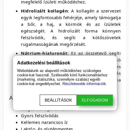
megfelelő ízületi működéshez.
Hidrolizált kollagén
: A kollagén a szervezet
egyik legfontosabb fehérjéje, amely támogatja
a bőr, a haj, a körmök és az ízületek
egészségét. A hidrolizált forma könnyen
felszívódik, és segíti a kötőszövetek
rugalmasságának megőrzését.
Nátrium-hialuronát
: Ez az összetevő segíti
az ízületek kenését és a hidratáció
Adatkezelési beállítások
fenntartását. A hialuronsav természetes
Weboldalunk az alapvető működéshez szükséges
módon megtalálható az ízületi folyadékban, és
cookie-kat használ. Szélesebb körű funkcionalitáshoz
fontos szerepet játszik az ízületek sima
(marketing, statisztika, személyre szabás) egyéb
cookie-kat engedélyezhet.
Részletesebb információk.
működésében.
Az Arthro Forte Liquid előnyei
BEÁLLÍTÁSOK
ELFOGADOM
Magas kollagéntartalom
Gyors felszívódás
Kellemes narancsos íz
Laktóz- és gluténmentes