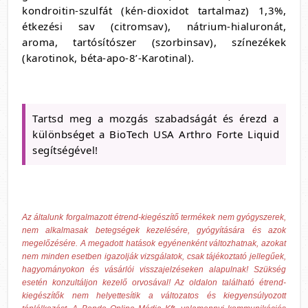
kondroitin-szulfát (kén-dioxidot tartalmaz) 1,3%,
étkezési sav (citromsav), nátrium-hialuronát,
aroma, tartósítószer (szorbinsav), színezékek
(karotinok, béta-apo-8’-Karotinal).
Tartsd meg a mozgás szabadságát és érezd a
különbséget a BioTech USA Arthro Forte Liquid
segítségével!
Az általunk forgalmazott étrend-kiegészítő termékek nem gyógyszerek,
nem alkalmasak betegségek kezelésére, gyógyítására és azok
megelőzésére. A megadott hatások egyénenként változhatnak, azokat
nem minden esetben igazolják vizsgálatok, csak tájékoztató jellegűek,
hagyományokon és vásárlói visszajelzéseken alapulnak! Szükség
esetén konzultáljon kezelő orvosával! Az oldalon található étrend-
kiegészítők nem helyettesítik a változatos és kiegyensúlyozott