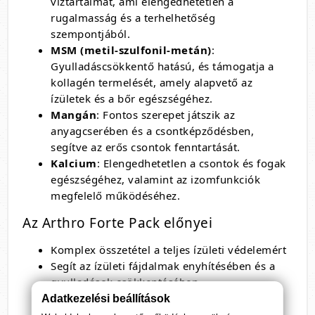
víztartalmát, ami elengedhetetlen a
rugalmasság és a terhelhetőség
szempontjából.
MSM (metil-szulfonil-metán)
:
Gyulladáscsökkentő hatású, és támogatja a
kollagén termelését, amely alapvető az
ízületek és a bőr egészségéhez.
Mangán
: Fontos szerepet játszik az
anyagcserében és a csontképződésben,
segítve az erős csontok fenntartását.
Kalcium
: Elengedhetetlen a csontok és fogak
egészségéhez, valamint az izomfunkciók
megfelelő működéséhez.
Az Arthro Forte Pack előnyei
Komplex összetétel a teljes ízületi védelemért
Segít az ízületi fájdalmak enyhítésében és a
gyulladások csökkentésében
Támogatja a csontok és porcok egészségét
Adatkezelési beállítások
Könnyen fogyasztható napi adagok