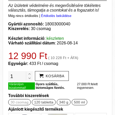
Az ízületek védelmére és megerősítésére tökéletes
választás, támogatja a csontokat és a fogazatot is!
Még nincs értékelés
|
Értékelés beküldése
Gyártói azonosító:
18003000040
Kiszerelés:
30 csomag
Készlet információ
:
készleten
Várható szállítási dátum
: 2026-08-14
12 990 Ft
( 10 228 Ft + ÁFA)
Egységár:
433 Ft / csomag
KOSÁRBA
Várároljon
Gyors szállítás,
27.000 Ft felett
bizalommal!
biztonságos fizetés.
ingyenesen.
További kiszerelések
30 csomag
120 tabletta
340 g
500 ml
Ajánlott kiegészítő termékek