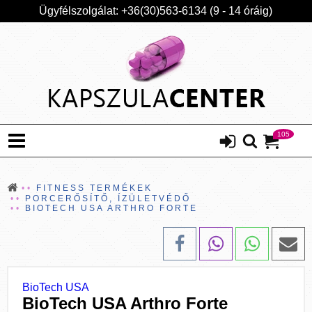
Ügyfélszolgálat: +36(30)563-6134 (9 - 14 óráig)
105
FITNESS TERMÉKEK
PORCERŐSÍTŐ, ÍZÜLETVÉDŐ
BIOTECH USA ARTHRO FORTE
BioTech USA
BioTech USA Arthro Forte