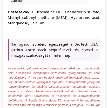
Calcium
-
Összetevők
: Glucosamine HCI, Chondroitin sulfate,
Methyl sulfonyl methane (MSM), Hyaluronic acid,
Manganese, Calcium
Támogasd ízületeid egészségét a BioTech USA
Arthro Forte Pack segítségével, és élvezd a
mozgás szabadságát minden nap!
Az általunk forgalmazott étrend-kiegészítő termékek nem gyógyszerek,
nem alkalmasak betegségek kezelésére, gyógyítására és azok
megelőzésére. A megadott hatások egyénenként változhatnak, azokat
nem minden esetben igazolják vizsgálatok, csak tájékoztató jellegűek,
hagyományokon és vásárlói visszajelzéseken alapulnak! Szükség
esetén konzultáljon kezelő orvosával! Az oldalon található étrend-
kiegészítők nem helyettesítik a változatos és kiegyensúlyozott
táplálkozást. A Bende Online Média Kft. valamennyi kommunikációs
felületén tiszteletben tartja a fentiek jogforrásául szolgáló 37/2004. (IV.