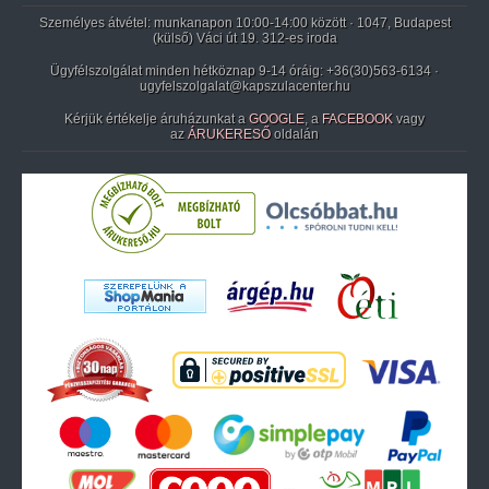
Személyes átvétel: munkanapon 10:00-14:00 között · 1047, Budapest
(külső) Váci út 19. 312-es iroda
Ügyfélszolgálat minden hétköznap 9-14 óráig:
+36(30)563-6134
·
ugyfelszolgalat@kapszulacenter.hu
Kérjük értékelje áruházunkat a
GOOGLE
, a
FACEBOOK
vagy
az
ÁRUKERESŐ
oldalán