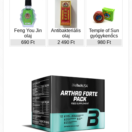
Feng You Jin
Antibakteriális
Temple of Sun
olaj
olaj
gyógykenőcs
690 Ft
2 490 Ft
980 Ft