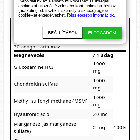
Weboldalunk az alapvető működéshez szükséges
cookie-kat használ. Szélesebb körű funkcionalitáshoz
(marketing, statisztika, személyre szabás) egyéb
cookie-kat engedélyezhet.
Részletesebb információk.
BioTech USA - Arthro Forte Pack
Kiszerelés: 30 csomag
BEÁLLÍTÁSOK
ELFOGADOM
1 adag: 1 csomag
30 adagot tartalmaz
Megnevezés
/ 1 adag
1000
Glucosamine HCI
mg
1000
Chondroitin sulfate
mg
1000
Methyl sulfonyl methane (MSM)
mg
Hyaluronic acid
20 mg
Manganese (as manganese
2 mg
100%
sulfate)