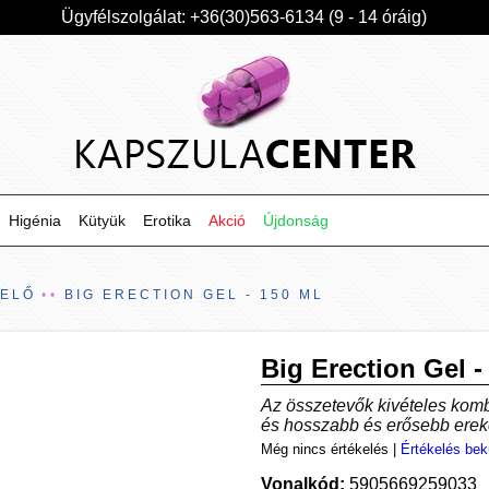
Ügyfélszolgálat: +36(30)563-6134 (9 - 14 óráig)
Higénia
Kütyük
Erotika
Akció
Újdonság
VELŐ
BIG ERECTION GEL - 150 ML
Big Erection Gel -
Az összetevők kivételes kombi
és hosszabb és erősebb erekci
Még nincs értékelés
|
Értékelés bek
Vonalkód:
5905669259033