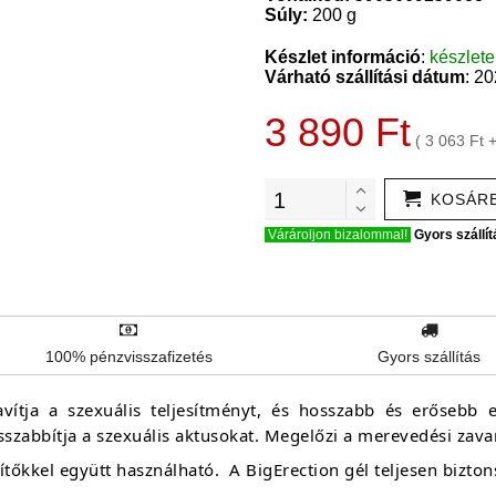
Súly:
200 g
Készlet információ
:
készlet
Várható szállítási dátum
: 2
3 890 Ft
( 3 063 Ft 
KOSÁR
Várároljon bizalommal!
Gyors szállít
100% pénzvisszafizetés
Gyors szállítás
vítja a szexuális teljesítményt, és hosszabb és erősebb er
zabbítja a szexuális aktusokat. Megelőzi a merevedési zava
ítőkkel együtt használható.
A BigErection gél teljesen bizton