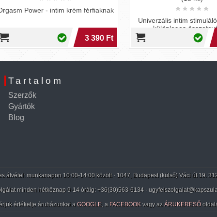
m Power - intim krém férfiaknak
Univerzális intim stimuláló gél,
különleges összetevőinek
köszönhetően bizsergető érzést
3 390 Ft
8 7
Alkalmazás: El
Tartalom
Szerzők
Gyártók
Blog
 átvétel: munkanapon 10:00-14:00 között · 1047, Budapest (külső) Váci út 19. 31
lgálat minden hétköznap 9-14 óráig:
+36(30)563-6134
· ugyfelszolgalat@kapszula
érjük értékelje áruházunkat a
GOOGLE
, a
FACEBOOK
vagy az
ÁRUKERESŐ
oldal