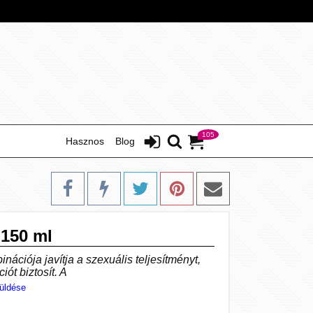
105
Hasznos
Blog
 150 ml
nációja javítja a szexuális teljesítményt,
ót biztosít. A
üldése