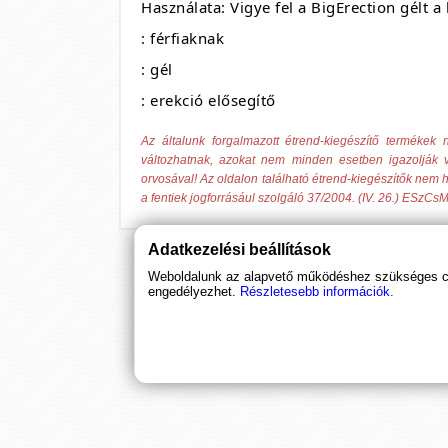
Használata: Vigye fel a BigErection gélt a
: férfiaknak
: gél
: erekció elősegítő
Az általunk forgalmazott étrend-kiegészítő termék
változhatnak, azokat nem minden esetben igazolják v
orvosával! Az oldalon található étrend-kiegészítők nem h
a fentiek jogforrásául szolgáló 37/2004. (IV. 26.) ESzCsM
Adatkezelési beállítások
Weboldalunk az alapvető működéshez szükséges coo
engedélyezhet.
Részletesebb információk.
Ha támogatnád a munkánkat, it