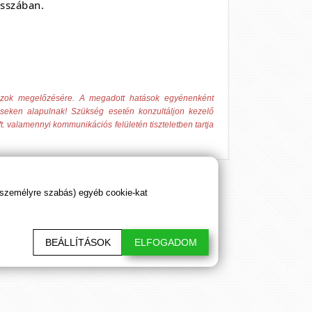
osszában.
 azok megelőzésére. A megadott hatások egyénenként
éseken alapulnak! Szükség esetén konzultáljon kezelő
t. valamennyi kommunikációs felületén tiszteletben tartja
 személyre szabás) egyéb cookie-kat
sztő cikkeink. Hálásan köszönjük!
BEÁLLÍTÁSOK
ELFOGADOM