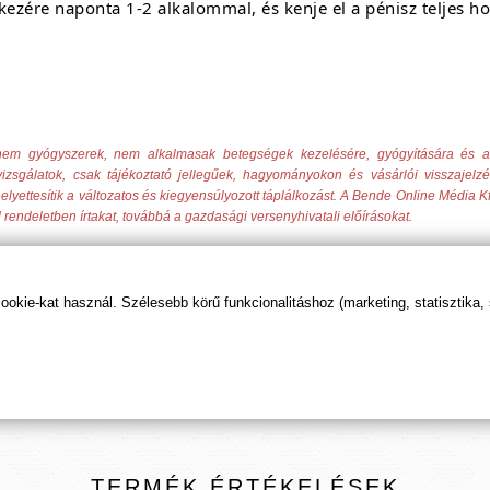
 kezére naponta 1-2 alkalommal, és kenje el a pénisz teljes h
ek nem gyógyszerek, nem alkalmasak betegségek kezelésére, gyógyítására és
izsgálatok, csak tájékoztató jellegűek, hagyományokon és vásárlói visszajelz
elyettesítik a változatos és kiegyensúlyozott táplálkozást. A Bende Online Média Kf
 rendeletben írtakat, továbbá a gazdasági versenyhivatali előírásokat.
kie-kat használ. Szélesebb körű funkcionalitáshoz (marketing, statisztika,
t tudod beállítani, hogy előre kerüljenek ismeretterje
TERMÉK
ÉRTÉKELÉSEK