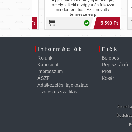
A pjur MAN Lust egy új érzéki gél,
amely felkelti a vágyat és fokozza
énisz bőre
Orgas
minden érintést. Az innovatív,
álik, nő a
természetes p
álat: Kis
árazságtó
6 890 Ft
5 590 Ft
Információk
Fiók
Rólunk
Belépés
Kapcsolat
Regisztráció
Impresszum
Profil
ÁSZF
Kosár
Adatkezelési tájékoztató
Fizetés és szállítás
Személyes
Ügyfélszo
K