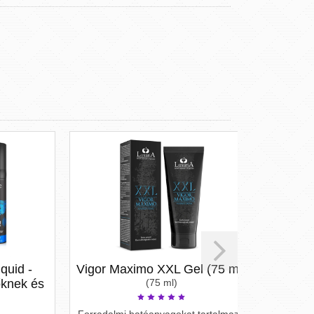
 -
Vigor Maximo XXL Gel (75 ml)
H
k és
(75 ml)
(