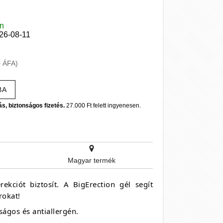
en
026-08-11
+ ÁFA)
BA
ás, biztonságos fizetés.
27.000 Ft felett ingyenesen.
Magyar termék
ekciót biztosít. A BigErection gél segít
rokat!
ságos és antiallergén.