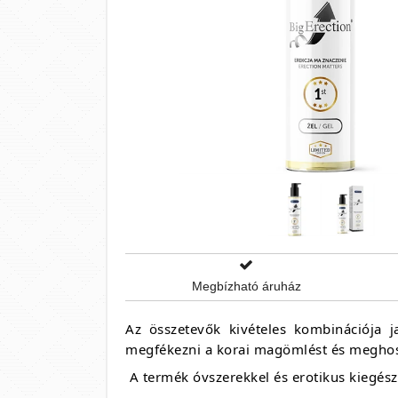
Megbízható áruház
Az összetevők kivételes kombinációja ja
megfékezni a korai magömlést és meghoss
A termék óvszerekkel és erotikus kiegész