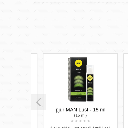
 stimuláló
pjur MAN Lust - 15 ml
Or
fiaknak
(15 ml)