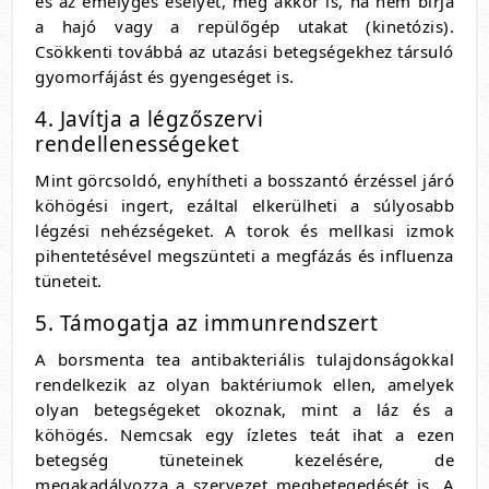
és az émelygés esélyét, még akkor is, ha nem bírja
a hajó vagy a repülőgép utakat (kinetózis).
Csökkenti továbbá az utazási betegségekhez társuló
gyomorfájást és gyengeséget is.
4. Javítja a légzőszervi
rendellenességeket
Mint görcsoldó, enyhítheti a bosszantó érzéssel járó
köhögési ingert, ezáltal elkerülheti a súlyosabb
légzési nehézségeket. A torok és mellkasi izmok
pihentetésével megszünteti a megfázás és influenza
tüneteit.
5. Támogatja az immunrendszert
A borsmenta tea antibakteriális tulajdonságokkal
rendelkezik az olyan baktériumok ellen, amelyek
olyan betegségeket okoznak, mint a láz és a
köhögés. Nemcsak egy ízletes teát ihat a ezen
betegség tüneteinek kezelésére, de
megakadályozza a szervezet megbetegedését is. A