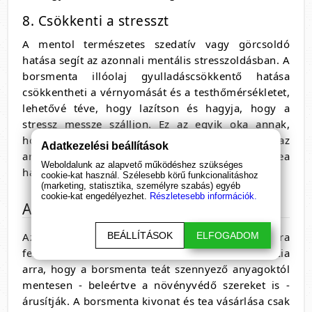
8. Csökkenti a stresszt
A mentol természetes szedatív vagy görcsoldó
hatása segít az azonnali mentális stresszoldásban. A
borsmenta illóolaj gyulladáscsökkentő hatása
csökkentheti a vérnyomását és a testhőmérsékletet,
lehetővé téve, hogy lazítson és hagyja, hogy a
stressz messze szálljon. Ez az egyik oka annak,
hogy a borsmenta olaj annyira népszerű az
Adatkezelési beállítások
aromaterápiás kezelésekben. A borsmenta tea
Weboldalunk az alapvető működéshez szükséges
hatása is hasonló.
cookie-kat használ. Szélesebb körű funkcionalitáshoz
(marketing, statisztika, személyre szabás) egyéb
cookie-kat engedélyezhet.
Részletesebb információk.
A borsmenta tea mellékhatása
BEÁLLÍTÁSOK
ELFOGADOM
Az étrend-kiegészítők és teák piaca nem annyira
felügyelt, mint a gyógyszereké, így nincs garancia
arra, hogy a borsmenta teát szennyező anyagoktól
mentesen - beleértve a növényvédő szereket is -
árusítják. A borsmenta kivonat és tea vásárlása csak