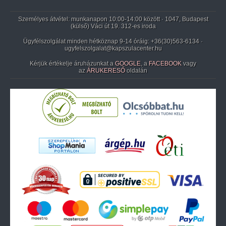
Személyes átvétel: munkanapon 10:00-14:00 között · 1047, Budapest
(külső) Váci út 19. 312-es iroda
Ügyfélszolgálat minden hétköznap 9-14 óráig:
+36(30)563-6134
·
ugyfelszolgalat@kapszulacenter.hu
Kérjük értékelje áruházunkat a
GOOGLE
, a
FACEBOOK
vagy
az
ÁRUKERESŐ
oldalán