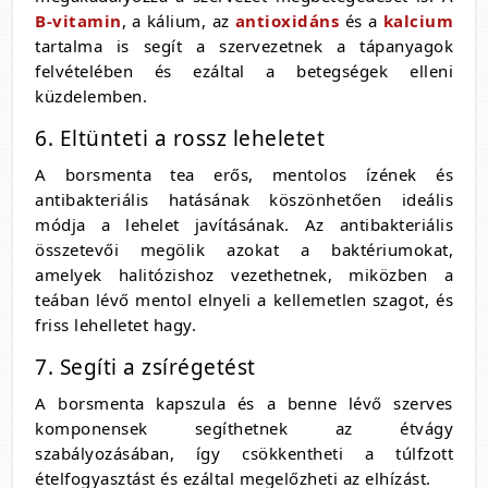
B-vitamin
, a kálium, az
antioxidáns
és a
kalcium
tartalma is segít a szervezetnek a tápanyagok
felvételében és ezáltal a betegségek elleni
küzdelemben.
6. Eltünteti a rossz leheletet
A borsmenta tea erős, mentolos ízének és
antibakteriális hatásának köszönhetően ideális
módja a lehelet javításának. Az antibakteriális
összetevői megölik azokat a baktériumokat,
amelyek halitózishoz vezethetnek, miközben a
teában lévő mentol elnyeli a kellemetlen szagot, és
friss lehelletet hagy.
7. Segíti a zsírégetést
A borsmenta kapszula és a benne lévő szerves
komponensek segíthetnek az étvágy
szabályozásában, így csökkentheti a túlfzott
ételfogyasztást és ezáltal megelőzheti az elhízást.