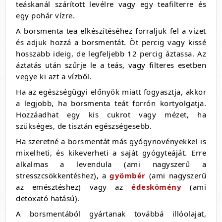
teáskanál szárított levélre vagy egy teafilterre és
egy pohár vízre.
A borsmenta tea elkészítéséhez forraljuk fel a vizet
és adjuk hozzá a borsmentát. Öt percig vagy kissé
hosszabb ideig, de legfeljebb 12 percig áztassa. Az
áztatás után szűrje le a teás, vagy filteres esetben
vegye ki azt a vízből.
Ha az egészségügyi előnyök miatt fogyasztja, akkor
a legjobb, ha borsmenta teát forrón kortyolgatja.
Hozzáadhat egy kis cukrot vagy mézet, ha
szükséges, de tisztán egészségesebb.
Ha szeretné a borsmentát más gyógynövényekkel is
mixelheti, és kikeverheti a saját gyógyteáját. Erre
alkalmas a levendula (ami nagyszerű a
stresszcsökkentéshez), a
gyömbér
(ami nagyszerű
az emésztéshez) vagy az
édeskömény
(ami
detoxató hatású).
A borsmentából gyártanak továbbá illóolajat,