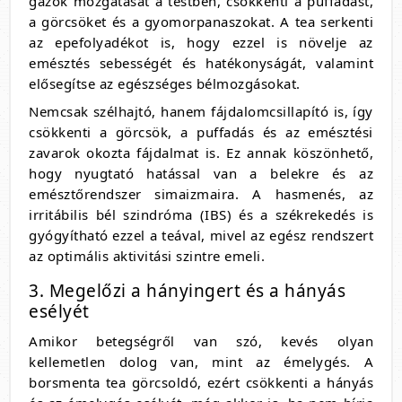
gázok mozgatását a testben, csökkenti a puffadást,
a görcsöket és a gyomorpanaszokat. A tea serkenti
az epefolyadékot is, hogy ezzel is növelje az
emésztés sebességét és hatékonyságát, valamint
elősegítse az egészséges bélmozgásokat.
Nemcsak szélhajtó, hanem fájdalomcsillapító is, így
csökkenti a görcsök, a puffadás és az emésztési
zavarok okozta fájdalmat is. Ez annak köszönhető,
hogy nyugtató hatással van a belekre és az
emésztőrendszer simaizmaira. A hasmenés, az
irritábilis bél szindróma (IBS) és a székrekedés is
gyógyítható ezzel a teával, mivel az egész rendszert
az optimális aktivitási szintre emeli.
3. Megelőzi a hányingert és a hányás
esélyét
Amikor betegségről van szó, kevés olyan
kellemetlen dolog van, mint az émelygés. A
borsmenta tea görcsoldó, ezért csökkenti a hányás