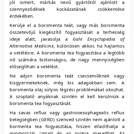
jól ismert, márkás nevű gyártótól ajánlott a
szennyeződések kockázatának csökkentése
érdekében.
Kerülje el a borsmenta teát, vagy más borsmenta
összetevőjű kiegészítő fogyasztását a terhesség
ideje alatt, javasolja a
Gale Encyclopedia of
Alternative Medicine
, különösen akkor, ha hajlamos
a vetélésre. A borsmenta tea fogyasztása a legtöbb
nő számára biztonságos, de nagy mennyiségben
elősegíthati a vetélést.
Ne adjon borsmenta teát csecsemőknek vagy
kisgyermekeknek, még kis adagokban sem. A
borsmenta olaj súlyos légzési problémákat okozhat.
A szoptató anyáknak szintén el kell kerülniük a
borsmenta tea fogyasztását.
Ha savas reflux vagy gastrooesophagealis reflux
betegségben (GERD) szenved szintén nem ajánlott a
bormenta tea fogyasztása, hiszen ellazíthatja a
gyomorszáj izmait és az nyitva maradhat. Ez