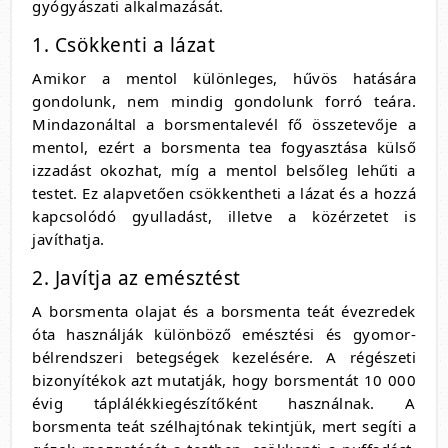
gyógyászati alkalmazását.
1. Csökkenti a lázat
Amikor a mentol különleges, hűvös hatására
gondolunk, nem mindig gondolunk forró teára.
Mindazonáltal a borsmentalevél fő összetevője a
mentol, ezért a borsmenta tea fogyasztása külső
izzadást okozhat, míg a mentol belsőleg lehűti a
testet. Ez alapvetően csökkentheti a lázat és a hozzá
kapcsolódó gyulladást, illetve a közérzetet is
javíthatja.
2. Javítja az emésztést
A borsmenta olajat és a borsmenta teát évezredek
óta használják különböző emésztési és gyomor-
bélrendszeri betegségek kezelésére. A régészeti
bizonyítékok azt mutatják, hogy borsmentát 10 000
évig táplálékkiegészítőként használnak. A
borsmenta teát szélhajtónak tekintjük, mert segíti a