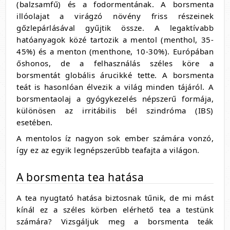
(balzsamfű) és a fodormentának. A borsmenta
illóolajat a virágzó növény friss részeinek
gőzlepárlásával gyűjtik össze. A legaktívabb
hatóanyagok közé tartozik a mentol (menthol, 35-
45%) és a menton (menthone, 10-30%). Európában
őshonos, de a felhasználás széles köre a
borsmentát globális árucikké tette. A borsmenta
teát is hasonlóan élvezik a világ minden tájáról. A
borsmentaolaj a gyógykezelés népszerű formája,
különösen az irritábilis bél szindróma (IBS)
esetében.
A mentolos íz nagyon sok ember számára vonzó,
így ez az egyik legnépszerűbb teafajta a világon.
A borsmenta tea hatása
A tea nyugtató hatása biztosnak tűnik, de mi mást
kínál ez a széles körben elérhető tea a testünk
számára? Vizsgáljuk meg a borsmenta teák