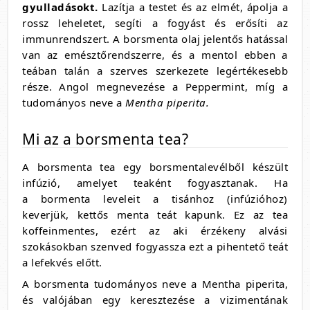
gyulladásokt.
Lazítja a testet és az elmét, ápolja a
rossz leheletet, segíti a fogyást és erősíti az
immunrendszert. A borsmenta olaj jelentős hatással
van az emésztőrendszerre, és a mentol ebben a
teában talán a szerves szerkezete legértékesebb
része. Angol megnevezése a Peppermint, míg a
tudományos neve a
Mentha piperita.
Mi az a borsmenta tea?
A borsmenta tea egy borsmentalevélből készült
infúzió, amelyet teaként fogyasztanak. Ha
a bormenta leveleit a tisánhoz (infúzióhoz)
keverjük, kettős menta teát kapunk. Ez az tea
koffeinmentes, ezért az aki érzékeny alvási
szokásokban szenved fogyassza ezt a pihentető teát
a lefekvés előtt.
A borsmenta tudományos neve a Mentha piperita,
és valójában egy keresztezése a vizimentának