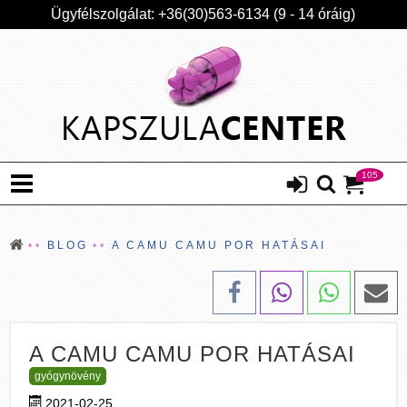
Ügyfélszolgálat: +36(30)563-6134 (9 - 14 óráig)
105
BLOG
A CAMU CAMU POR HATÁSAI
A CAMU CAMU POR HATÁSAI
gyógynövény
2021-02-25