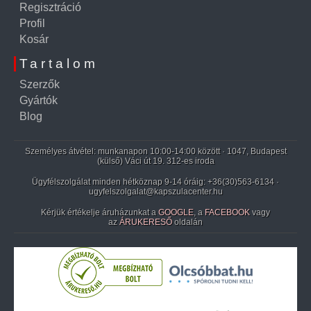
Regisztráció
Profil
Kosár
Tartalom
Szerzők
Gyártók
Blog
Személyes átvétel: munkanapon 10:00-14:00 között · 1047, Budapest
(külső) Váci út 19. 312-es iroda
Ügyfélszolgálat minden hétköznap 9-14 óráig:
+36(30)563-6134
·
ugyfelszolgalat@kapszulacenter.hu
Kérjük értékelje áruházunkat a
GOOGLE
, a
FACEBOOK
vagy
az
ÁRUKERESŐ
oldalán