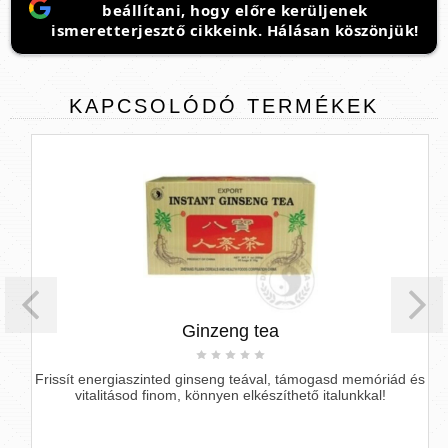
beállítani, hogy előre kerüljenek
ismeretterjesztő cikkeink. Hálásan köszönjük!
KAPCSOLÓDÓ
TERMÉKEK
Ginzeng tea
Frissít energiaszinted ginseng teával, támogasd memóriád és
vitalitásod finom, könnyen elkészíthető italunkkal!