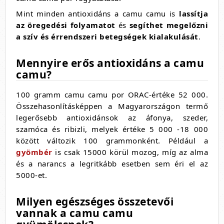
Mint minden antioxidáns a camu camu is
lassítja
az öregedési folyamatot
és
segíthet megelőzni
a szív és érrendszeri betegségek kialakulását
.
Mennyire erős antioxidáns a camu
camu?
100 gramm camu camu por ORAC-értéke 52 000.
Összehasonlításképpen a Magyarországon termő
legerősebb antioxidánsok az áfonya, szeder,
szamóca és ribizli, melyek értéke 5 000 -18 000
között változik 100 grammonként. Például a
gyömbér
is csak 15000 körül mozog, míg az alma
és a narancs a legritkább esetben sem éri el az
5000-et.
Milyen egészséges összetevői
vannak a camu camu