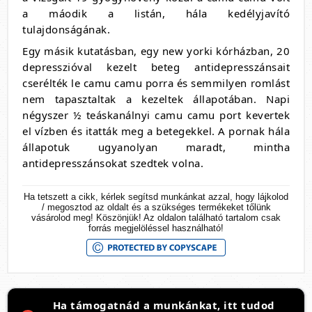
a máodik a listán, hála kedélyjavító
tulajdonságának.
Egy másik kutatásban, egy new yorki kórházban, 20
depresszióval kezelt beteg antidepresszánsait
cserélték le camu camu porra és semmilyen romlást
nem tapasztaltak a kezeltek állapotában. Napi
négyszer ½ teáskanálnyi camu camu port kevertek
el vízben és itatták meg a betegekkel. A pornak hála
állapotuk ugyanolyan maradt, mintha
antidepresszánsokat szedtek volna.
Ha tetszett a cikk, kérlek segítsd munkánkat azzal, hogy lájkolod
/ megosztod az oldalt és a szükséges termékeket tőlünk
vásárolod meg! Köszönjük! Az oldalon található tartalom csak
forrás megjelöléssel használható!
Ha támogatnád a munkánkat, itt tudod