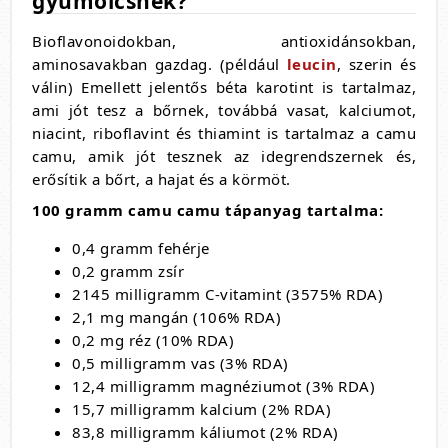
gyümölcsnek?
Bioflavonoidokban, antioxidánsokban,
aminosavakban gazdag. (például
leucin
, szerin és
válin) Emellett jelentős béta karotint is tartalmaz,
ami jót tesz a bőrnek, továbbá vasat, kalciumot,
niacint, riboflavint és thiamint is tartalmaz a camu
camu, amik jót tesznek az idegrendszernek és,
erősítik a bőrt, a hajat és a körmöt.
100 gramm camu camu tápanyag tartalma:
0,4 gramm fehérje
0,2 gramm zsír
2145 milligramm C-vitamint (3575% RDA)
2,1 mg mangán (106% RDA)
0,2 mg réz (10% RDA)
0,5 milligramm vas (3% RDA)
12,4 milligramm magnéziumot (3% RDA)
15,7 milligramm kalcium (2% RDA)
83,8 milligramm káliumot (2% RDA)