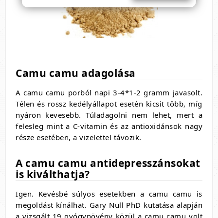
Camu camu adagolása
A camu camu porból napi 3-4*1-2 gramm javasolt.
Télen és rossz kedélyállapot esetén kicsit több, míg
nyáron kevesebb. Túladagolni nem lehet, mert a
felesleg mint a C-vitamin és az antioxidánsok nagy
része esetében, a vizelettel távozik.
A camu camu antidepresszánsokat
is kiválthatja?
Igen. Kevésbé súlyos esetekben a camu camu is
megoldást kínálhat. Gary Null PhD kutatása alapján
a vizsgált 19 gyógynövény közül a camu camu volt