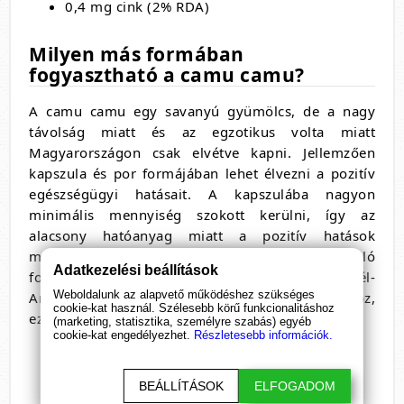
0,4 mg cink (2% RDA)
Milyen más formában
fogyasztható a camu camu?
A camu camu egy savanyú gyümölcs, de a nagy
távolság miatt és az egzotikus volta miatt
Magyarországon csak elvétve kapni. Jellemzően
kapszula és por formájában lehet élvezni a pozitív
egészségügyi hatásait. A kapszulába nagyon
minimális mennyiség szokott kerülni, így az
alacsony hatóanyag miatt a pozitív hatások
minimálisak, inkább javasolt a por formában való
Adatkezelési beállítások
fogyasztás. Hasonlóan a másik népszerű Dél-
Weboldalunk az alapvető működéshez szükséges
Amerikából származó gyógynövényhez a macához,
cookie-kat használ. Szélesebb körű funkcionalitáshoz
ezt is vízben elkeverve javasolt fogyasztani.
(marketing, statisztika, személyre szabás) egyéb
cookie-kat engedélyezhet.
Részletesebb információk.
BEÁLLÍTÁSOK
ELFOGADOM