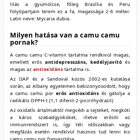
lilás a gyümölcse, főleg Brazília és Peru
folyópartjain terem ez a fa, magassága 2-6 méter.
Latin neve: Mycaria dubia.
Milyen hatása van a camu camu
pornak?
A camu camu C-vitamin tartalma rendkivül magas,
emellett erős
antidepresszáns, kedélyjavító
és
magas az
antioxidáns
tartalma is.
Az IIAP és a Sandoval közös 2002-es kutatása
során, az Albany egyetemen bebizonyosodott, hogy
a camu camu por
erős antioxidáns
és gátolja a
radikális DPPH-t (1,1 difenil-2-picirilhydrazil)
Az oxidatív ártalmaktól megvédi a sejteket, megköti
a káros szabadgyököket, illetve erősíti az
immunrendszert is, így téli időszakban vagy
megfázás esetén rendkívül hasznos tud lenni kis
camu camu por fogyasztása.