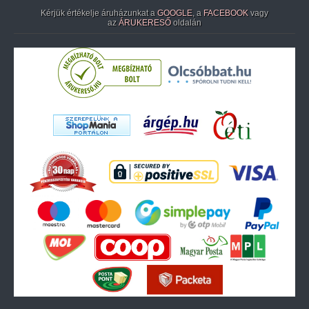
Kérjük értékelje áruházunkat a
GOOGLE
, a
FACEBOOK
vagy
az
ÁRUKERESŐ
oldalán