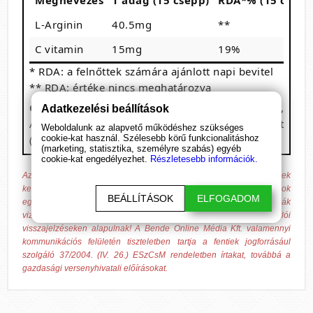
Megnevezés
1 adag (15 csepp)
RDA*% (15 csepp
L-Arginin
40.5mg
**
C vitamin
15mg
19%
* RDA: a felnőttek számára ajánlott napi bevitel
** RDA: értéke nincs meghatározva
Összetevők:
víz, c-vitamin, Arginin-hidroklorid,
Adatkezelési beállítások
Aszkorbinsav, tartósítószerek: nátrium-benzoát
Weboldalunk az alapvető működéshez szükséges
(E211), kálium-sorbát (E202).
cookie-kat használ. Szélesebb körű funkcionalitáshoz
(marketing, statisztika, személyre szabás) egyéb
cookie-kat engedélyezhet.
Részletesebb információk.
Az általunk forgalmazott termékek nem alkalmasak betegségek
kezelésére, gyógyítására és azok megelőzésére. A megadott hatások
BEÁLLÍTÁSOK
ELFOGADOM
egyénenként változhatnak, azokat nem minden esetben igazolják
vizsgálatok, csak tájékoztató jellegűek, hagyományokon és vásárlói
visszajelzéseken alapulnak! A Bende Online Média Kft. valamennyi
kommunikációs felületén tiszteletben tartja a fentiek jogforrásául
szolgáló 37/2004. (IV. 26.) ESzCsM rendeletben írtakat, továbbá a
gazdasági versenyhivatali előírásokat.