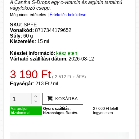
A Cantha S-Drops egy c-vitamin és arginin tartalmú
vágyfokozó csepp.
Még nincs értékelés
|
Értékelés beküldése
SKU:
SPFE
Vonalkód:
8717344179652
Súly:
60 g
Kiszerelés:
15 ml
Készlet információ
:
készleten
Várható szállítási dátum
: 2026-08-12
3 190 Ft
( 2 512 Ft + ÁFA)
Egységár:
213 Ft / ml
KOSÁRBA
Várároljon
Gyors szállítás,
27.000 Ft felett
bizalommal!
biztonságos fizetés.
ingyenesen.