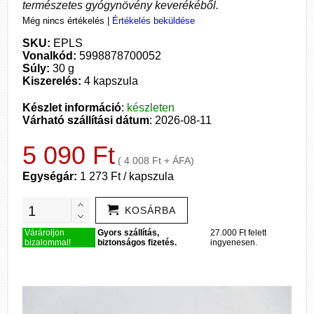
természetes gyógynövény keverékéből.
Még nincs értékelés
|
Értékelés beküldése
SKU:
EPLS
Vonalkód:
5998878700052
Súly:
30 g
Kiszerelés:
4 kapszula
Készlet információ
:
készleten
Várható szállítási dátum
: 2026-08-11
5 090 Ft
( 4 008 Ft + ÁFA)
Egységár:
1 273 Ft / kapszula
KOSÁRBA
Várároljon
Gyors szállítás,
27.000 Ft felett
bizalommal!
biztonságos fizetés.
ingyenesen.