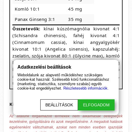
Komló 10:1
45 mg
Panax Ginseng 3:1
35 mg
Összetevők:
kínai kúszómagnólia kivonat 4:1
(Schisandra chinensis), fahéj kivonat 4:1
(Cinnamomum cassia), kínai angyalgyökér
kivonat 10:1 (Angelica sinensis), kapszulahéj:
zselatin, szója kivonat 80:1 (Glycine max), komló
kivonat 10:1 (Humulus lupulus), ázsiai ginzeng
Adatkezelési beállítások
kivonat 3:1 (Panax Ginseng), csomósodást gátló
Weboldalunk az alapvető működéshez szükséges
anyagok: szilícium-diaoxid, magnézium-sztearát,
cookie-kat használ. Szélesebb körű funkcionalitáshoz
mikrokristályos cellulóz 101.
(marketing, statisztika, személyre szabás) egyéb
cookie-kat engedélyezhet.
Részletesebb információk.
Kiszerelés
: 4 kapszula / 2 adag
BEÁLLÍTÁSOK
ELFOGADOM
Az általunk forgalmazott termékek nem alkalmasak betegségek
kezelésére, gyógyítására és azok megelőzésére. A megadott hatások
egyénenként változhatnak, azokat nem minden esetben igazolják