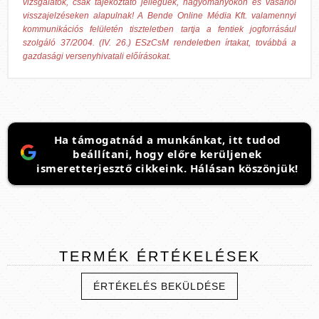
vizsgálatok, csak tájékoztató jellegűek, hagyományokon és vásárlói
visszajelzéseken alapulnak! A Bende Online Média Kft. valamennyi
kommunikációs felületén tiszteletben tartja a fentiek jogforrásául
szolgáló 37/2004. (IV. 26.) ESzCsM rendeletben írtakat, továbbá a
gazdasági versenyhivatali előírásokat.
Ha támogatnád a munkánkat, itt tudod
beállítani, hogy előre kerüljenek
ismeretterjesztő cikkeink. Hálásan köszönjük!
TERMÉK
ÉRTÉKELÉSEK
ÉRTÉKELÉS BEKÜLDÉSE