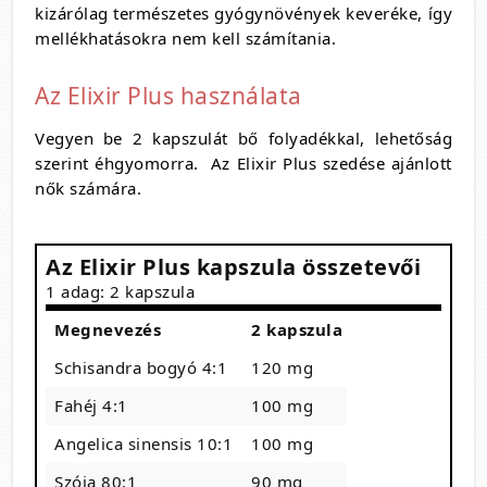
kizárólag természetes gyógynövények keveréke, így
mellékhatásokra nem kell számítania.
Az Elixir Plus használata
Vegyen be 2 kapszulát bő folyadékkal, lehetőság
szerint éhgyomorra. Az Elixir Plus szedése ajánlott
nők számára.
Az Elixir Plus kapszula összetevői
1 adag: 2 kapszula
Megnevezés
2 kapszula
Schisandra bogyó 4:1
120 mg
Fahéj 4:1
100 mg
Angelica sinensis 10:1
100 mg
Szója 80:1
90 mg