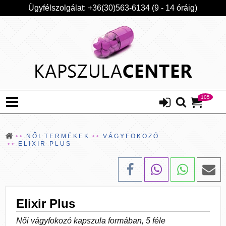
Ügyfélszolgálat: +36(30)563-6134 (9 - 14 óráig)
105
NŐI TERMÉKEK
VÁGYFOKOZÓ
ELIXIR PLUS
Elixir Plus
Női vágyfokozó kapszula formában, 5 féle