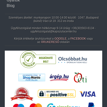
Gyártók
Blog
Személyes átvétel: munkanapon 10:00-14:00 között · 1047, Budapest
(külső) Váci út 19. 312-es iroda
Ügyfélszolgálat minden hétköznap 9-14 óráig:
+36(30)563-6134
·
ugyfelszolgalat@kapszulacenter.hu
Kérjük értékelje áruházunkat a
GOOGLE
, a
FACEBOOK
vagy
az
ÁRUKERESŐ
oldalán