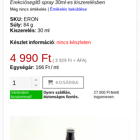
Erekciósegítő spray 30ml-es kiszerelésben
Még nincs értékelés
|
Értékelés beküldése
SKU:
ERON
Súly:
84 g
Kiszerelés:
30 ml
Készlet információ
:
nincs készleten
4 990 Ft
( 3 929 Ft + ÁFA)
Egységár:
166 Ft / ml
KOSÁRBA
Várároljon
Gyors szállítás,
27.000 Ft felett
bizalommal!
biztonságos fizetés.
ingyenesen.