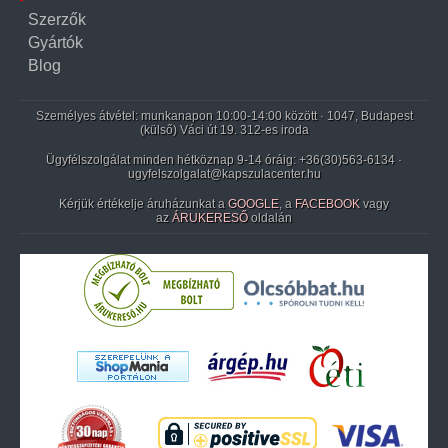
Szerzők
Gyártók
Blog
Személyes átvétel: munkanapon 10:00-14:00 között · 1047, Budapest
(külső) Váci út 19. 312-es iroda
Ügyfélszolgálat minden hétköznap 9-14 óráig:
+36(30)563-6134
·
ugyfelszolgalat@kapszulacenter.hu
Kérjük értékelje áruházunkat a
GOOGLE
, a
FACEBOOK
vagy
az
ÁRUKERESŐ
oldalán