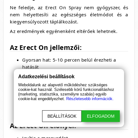
Ne feledje, az Erect On Spray nem gyógyszer, és
nem helyettesíti az egészséges életmódot és a
kiegyensúlyozott táplálkozást.
Az eredmények egyénenként eltérőek lehetnek.
Az Erect On jellemzői:
Gyorsan hat:
5-10 percen belül érezheti a
hatását
Biztonságos és hatékony:
Természetes
Adatkezelési beállítások
összetevőkből készült,
nem irritálja a bőrt
Weboldalunk az alapvető működéshez szükséges
Nincs kellemetlen szaga vagy íze:
Diszkréten
cookie-kat használ. Szélesebb körű funkcionalitáshoz
(marketing, statisztika, személyre szabás) egyéb
alkalmazható
cookie-kat engedélyezhet.
Részletesebb információk.
Könnyen használható:
Csak permetezze a
nemi szervre,
és masszírozza be
BEÁLLÍTÁSOK
ELFOGADOM
Az Erect On előnyei: