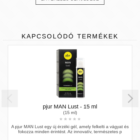
KAPCSOLÓDÓ
TERMÉKEK
pjur MAN Lust - 15 ml
(15 ml)
 Lust egy új érzéki gél, amely felkelti a vágyat és
P
 minden érintést. Az innovatív, természetes p