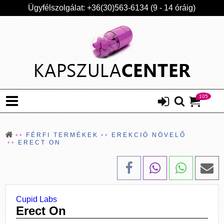
Ügyfélszolgálat: +36(30)563-6134 (9 - 14 óráig)
105
FÉRFI TERMÉKEK
EREKCIÓ NÖVELŐ
ERECT ON
Cupid Labs
Erect On