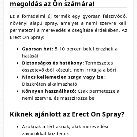
megoldás az Ön számára!
Ez a forradalmi új termék egy gyorsan felszívódó,
növényi alapú spray,
amelyet a nemi szervre kell
permetezni a merevedés elősegítése érdekében.
Az
Erect On Spray:
Gyorsan hat:
5-10 percen belül érezheti a
hatását
Biztonságos és hatékony:
Természetes
összetevőkből készült,
nem irritálja a bőrt
Nincs kellemetlen szaga vagy íze:
Diszkréten alkalmazható
Könnyen használható:
Csak permetezze a
nemi szervre,
és masszírozza be
Kiknek ajánlott az Erect On Spray?
Azoknak a férfiaknak, akik merevedési
zavarokkal küzdenek