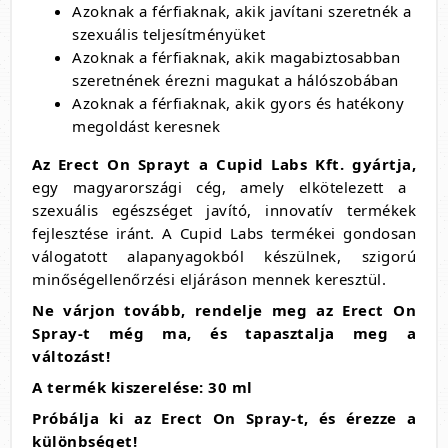
Azoknak a férfiaknak, akik javítani szeretnék a
szexuális teljesítményüket
Azoknak a férfiaknak, akik magabiztosabban
szeretnének érezni magukat a hálószobában
Azoknak a férfiaknak, akik gyors és hatékony
megoldást keresnek
Az Erect On Sprayt a Cupid Labs Kft. gyártja,
egy magyarországi cég,
amely elkötelezett a
szexuális egészséget javító,
innovatív termékek
fejlesztése iránt.
A Cupid Labs termékei gondosan
válogatott alapanyagokból készülnek,
szigorú
minőségellenőrzési eljáráson mennek keresztül.
Ne várjon tovább, rendelje meg az Erect On
Spray-t még ma, és tapasztalja meg a
változást!
A termék kiszerelése: 30 ml
Próbálja ki az Erect On Spray-t, és érezze a
különbséget!