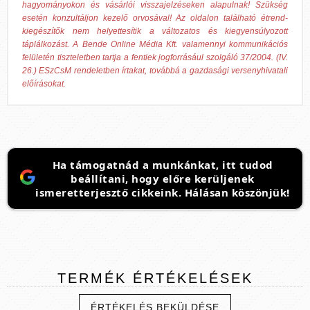
hagyományokon és vásárlói visszajelzéseken alapulnak! Szükség
esetén konzultáljon kezelő orvosával! Az oldalon található étrend-
kiegészítők nem helyettesítik a változatos és kiegyensúlyozott
táplálkozást. A Bende Online Média Kft. valamennyi kommunikációs
felületén tiszteletben tartja a fentiek jogforrásául szolgáló 37/2004. (IV.
26.) ESzCsM rendeletben írtakat, továbbá a gazdasági versenyhivatali
előírásokat.
Ha támogatnád a munkánkat, itt tudod
beállítani, hogy előre kerüljenek
ismeretterjesztő cikkeink. Hálásan köszönjük!
TERMÉK
ÉRTÉKELÉSEK
ÉRTÉKELÉS BEKÜLDÉSE