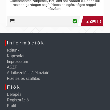
Gluténmentes zabpehelyliszt, ami hozzáadott cukor nélkül,
rostban gazdagon segít ízletes és egészséges reggelit
készíteni.
2 290 Ft
Információk
Rólunk
Kapcsolat
Impresszum
ÁSZF
Adatkezelési tájékoztató
Fizetés és szállítás
Fiók
Belépés
Regisztráció
Profil