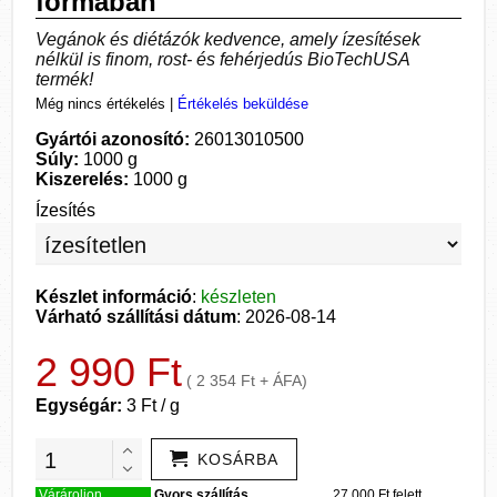
formában
Vegánok és diétázók kedvence, amely ízesítések
nélkül is finom, rost- és fehérjedús BioTechUSA
termék!
Még nincs értékelés
|
Értékelés beküldése
Gyártói azonosító:
26013010500
Súly:
1000 g
Kiszerelés:
1000 g
Ízesítés
Készlet információ
:
készleten
Várható szállítási dátum
: 2026-08-14
2 990 Ft
( 2 354 Ft + ÁFA)
Egységár:
3 Ft / g
KOSÁRBA
Várároljon
Gyors szállítás,
27.000 Ft felett