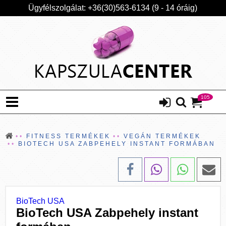
Ügyfélszolgálat: +36(30)563-6134 (9 - 14 óráig)
105
FITNESS TERMÉKEK
VEGÁN TERMÉKEK
BIOTECH USA ZABPEHELY INSTANT FORMÁBAN
BioTech USA
BioTech USA Zabpehely instant