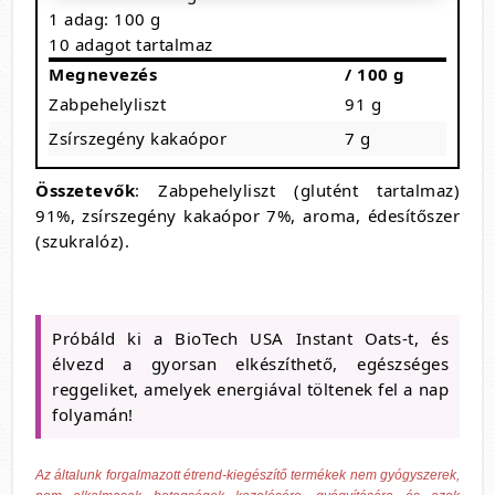
1 adag: 100 g
10 adagot tartalmaz
Megnevezés
/ 100 g
Zabpehelyliszt
91 g
Zsírszegény kakaópor
7 g
Összetevők
: Zabpehelyliszt (glutént tartalmaz)
91%, zsírszegény kakaópor 7%, aroma, édesítőszer
(szukralóz).
Próbáld ki a BioTech USA Instant Oats-t, és
élvezd a gyorsan elkészíthető, egészséges
reggeliket, amelyek energiával töltenek fel a nap
folyamán!
Az általunk forgalmazott étrend-kiegészítő termékek nem gyógyszerek,