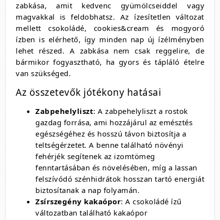
zabkása, amit kedvenc gyümölcseiddel vagy
magvakkal is feldobhatsz. Az ízesítetlen változat
mellett csokoládé, cookies&cream és mogyoró
ízben is elérhető, így minden nap új ízélményben
lehet részed. A zabkása nem csak reggelire, de
bármikor fogyasztható, ha gyors és tápláló ételre
van szükséged.
Az összetevők jótékony hatásai
Zabpehelyliszt
: A zabpehelyliszt a rostok
gazdag forrása, ami hozzájárul az emésztés
egészségéhez és hosszú távon biztosítja a
teltségérzetet. A benne található növényi
fehérjék segítenek az izomtömeg
fenntartásában és növelésében, míg a lassan
felszívódó szénhidrátok hosszan tartó energiát
biztosítanak a nap folyamán.
Zsírszegény kakaópor
: A csokoládé ízű
változatban található kakaópor