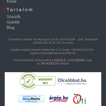
Kosár
Tartalom
Szerzők
Gyártók
Blog
Személyes átvétel: munkanapon 10:00-14:00 között · 1047, Budapest
(külső) Váci út 19. 312-es iroda
Ügyfélszolgálat minden hétköznap 9-14 óráig:
+36(30)563-6134
·
ugyfelszolgalat@kapszulacenter.hu
Kérjük értékelje áruházunkat a
GOOGLE
, a
FACEBOOK
vagy
az
ÁRUKERESŐ
oldalán