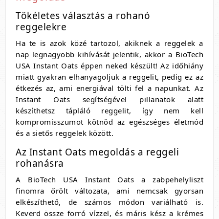
Tökéletes választás a rohanó
reggelekre
Ha te is azok közé tartozol, akiknek a reggelek a
nap legnagyobb kihívását jelentik, akkor a BioTech
USA Instant Oats éppen neked készült! Az időhiány
miatt gyakran elhanyagoljuk a reggelit, pedig ez az
étkezés az, ami energiával tölti fel a napunkat. Az
Instant Oats segítségével pillanatok alatt
készíthetsz tápláló reggelit, így nem kell
kompromisszumot kötnöd az egészséges életmód
és a sietős reggelek között.
Az Instant Oats megoldás a reggeli
rohanásra
A BioTech USA Instant Oats a zabpehelyliszt
finomra őrölt változata, ami nemcsak gyorsan
elkészíthető, de számos módon variálható is.
Keverd össze forró vízzel, és máris kész a krémes