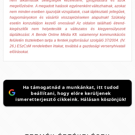
nem alkalmasak betegségek kezelésére, gyógyítására és azok
megelőzésére. A megadott hatások egyénenként változhatnak, azokat
nem minden esetben igazolják vizsgálatok, csak tájékoztató jellegűek,
hagyományokon és vásárlói visszajelzéseken alapulnak! Szükség
esetén konzultáljon kezelő orvosával! Az oldalon található étrend-
kiegészítők nem helyettesítik a változatos és kiegyensúlyozott
táplálkozást. A Bende Online Média Kft. valamennyi kommunikációs
felületén tiszteletben tartja a fentiek jogforrásául szolgáló 37/2004. (IV.
26.) ESzCsM rendeletben írtakat, továbbá a gazdasági versenyhivatali
előírásokat.
Ha támogatnád a munkánkat, itt tudod
beállítani, hogy előre kerüljenek
ismeretterjesztő cikkeink. Hálásan köszönjük!