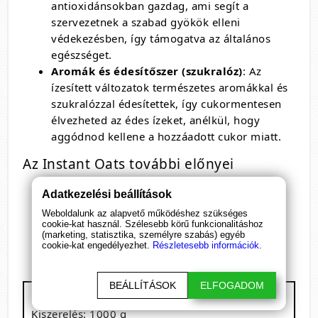
antioxidánsokban gazdag, ami segít a
szervezetnek a szabad gyökök elleni
védekezésben, így támogatva az általános
egészséget.
Aromák és édesítőszer (szukralóz)
: Az
ízesített változatok természetes aromákkal és
szukralózzal édesítettek, így cukormentesen
élvezheted az édes ízeket, anélkül, hogy
aggódnod kellene a hozzáadott cukor miatt.
Az Instant Oats további előnyei
Többféle ízben elérhető
Adatkezelési beállítások
Növényi fehérjeforrás
Weboldalunk az alapvető működéshez szükséges
Rostban gazdag
cookie-kat használ. Szélesebb körű funkcionalitáshoz
(marketing, statisztika, személyre szabás) egyéb
Tartósítószer-mentes
cookie-kat engedélyezhet.
Részletesebb információk.
BEÁLLÍTÁSOK
ELFOGADOM
BioTech USA - Instant Oats
Kiszerelés: 1000 g