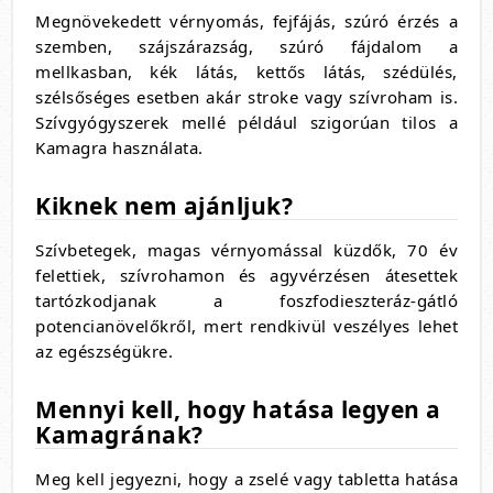
Megnövekedett vérnyomás, fejfájás, szúró érzés a
szemben, szájszárazság, szúró fájdalom a
mellkasban, kék látás, kettős látás, szédülés,
szélsőséges esetben akár stroke vagy szívroham is.
Szívgyógyszerek mellé például szigorúan tilos a
Kamagra használata.
Kiknek nem ajánljuk?
Szívbetegek, magas vérnyomással küzdők, 70 év
felettiek, szívrohamon és agyvérzésen átesettek
tartózkodjanak a foszfodieszteráz-gátló
potencianövelőkről, mert rendkivül veszélyes lehet
az egészségükre.
Mennyi kell, hogy hatása legyen a
Kamagrának?
Meg kell jegyezni, hogy a zselé vagy tabletta hatása