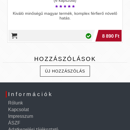
(6 kapszula)
Kiváló minőségű magyar termék, komplex férfierő növelő
hatás.
8 890 Ft
HOZZÁSZÓLÁSOK
ÚJ HOZZÁSZÓLÁS
Információk
Rólunk
Kapcsolat
Impresszum
ÁSZF
Adatkezelési tájékoztató