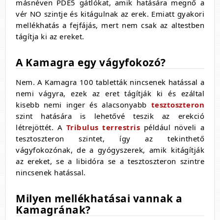
másnéven PDE5 gátlókat, amik hatására megnő a
vér NO szintje és kitágulnak az erek. Emiatt gyakori
mellékhatás a fejfájás, mert nem csak az altestben
tágítja ki az ereket.
A Kamagra egy vágyfokozó?
Nem. A Kamagra 100 tabletták nincsenek hatással a
nemi vágyra, ezek az eret tágítják ki és ezáltal
kisebb nemi inger és alacsonyabb
tesztoszteron
szint hatására is lehetővé teszik az erekció
létrejöttét. A
Tribulus terrestris
például növeli a
tesztoszteron szintet, így az tekinthető
vágyfokozónak, de a gyógyszerek, amik kitágítják
az ereket, se a libidóra se a tesztoszteron szintre
nincsenek hatással.
Milyen mellékhatásai vannak a
Kamagrának?