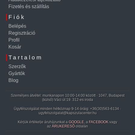
Fizetés és szállítás
Fiók
Belépés
Regisztráció
Profil
Kosár
Tartalom
Szerzők
Gyártók
Blog
Személyes átvétel: munkanapon 10:00-14:00 között · 1047, Budapest
(külső) Váci út 19. 312-es iroda
Ügyfélszolgálat minden hétköznap 9-14 óráig:
+36(30)563-6134
·
ugyfelszolgalat@kapszulacenter.hu
Kérjük értékelje áruházunkat a
GOOGLE
, a
FACEBOOK
vagy
az
ÁRUKERESŐ
oldalán