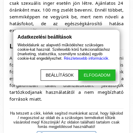
csak szexuális inger esetén jön létre. Ajánlatos 24
óránként max. 100 mg zselét bevenni. Ennél többet,
semmiképpen ne vegyünk be, mert nem növeli a
hatásfokot, de az egészségkárosító hatása
exponenciálisan növekedik.
Adatkezelési beállítások
Legális-e Magyarországon?
Weboldalunk az alapvető működéshez szükséges
cookie-kat használ. Szélesebb körű funkcionalitáshoz
(marketing, statisztika, személyre szabás) egyéb
A Kamagra nem, hogy nem legális, de kereskedelmi
cookie-kat engedélyezhet.
Részletesebb információk.
forgalomban nem is kapható. Csak illegális
forrásból jó eséllyel hamisítvány vásárolható. Sok
BEÁLLÍTÁSOK
ELFOGADOM
esetben homokot vagy éppen cementet találtak a
forgalomban talált utánzatokban. Javasoljuk
tartózkodjanak használatától a nem megbízható
források miatt.
Ha tetszett a cikk, kérlek segítsd munkánkat azzal, hogy lájkolod
/ megosztod az oldalt és a szükséges termékeket tőlünk
vásárolod meg! Köszönjük! Az oldalon található tartalom csak
forrás megjelöléssel használható!