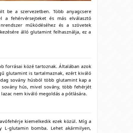
ölt be a szervezetben. Több anyagcsere
l a fehérvérsejteket és más elválasztó
mmunrendszer működéséhez és a szövetek
ezésére álló glutamint felhasználja, ez a
bb forrásai közé tartoznak. Általában azok
 glutamint is tartalmaznak, ezért kiváló
 adag sovány húsból több glutamint kap a
 sovány hús, mivel sovány, több fehérjét
a lazac nem kiváló megoldás a pótlására.
avófehérje kiemelkedik ezek közül. Míg a
gy L-glutamin bomba. Lehet akármilyen,