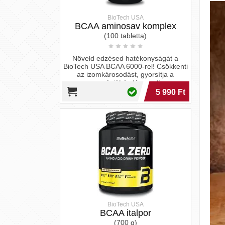
BioTech USA
BCAA italpor
(700 g)
Éld át az energiabomba hatását a
BioTech USA BCAA Zero-val, amely
fokozza az edzéseid hatékonyságát
cukormentes formában!
12 490 Ft
BioTech USA
After gyógynövényes tea