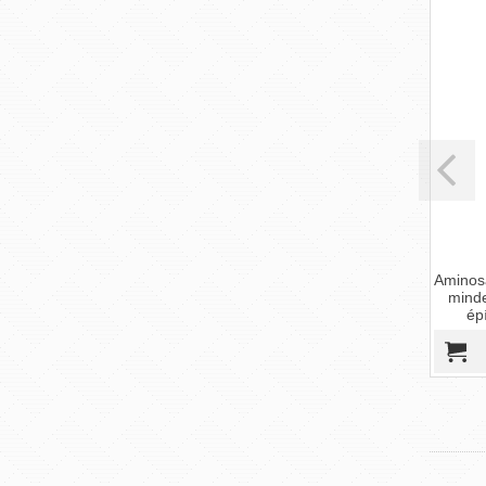
BioTech USA
L-lizin
(90 kapszula)
Az L-lizin étrend-kiegészítő segít pótolni
Aminosav
az esszenciális aminosavakat,
minden
támogatva a vegán étrendet is.
épít
Könnyen adagolható kapszula.
6 290 Ft