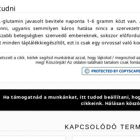
tudni
L-glutamin javasolt bevitele naponta 1-6 gramm közt van. 
inni, ugyanis semmilyen káros hatása nincs a szervezetr
szabb betegségben szenvedő embereknek, sokszor előfordul
 minden táplálékkiegészítőt, ezt is csak egy orvossal való ko
etszett a cikk, kérlek segítsd munkánkat azzal, hogy lájkolod / megosztod a
meg! Köszönjük! Az oldalon található tartalom csak forrá
Ha támogatnád a munkánkat, itt tudod beállítani, hog
cikkeink. Hálásan köszö
KAPCSOLÓDÓ
TER