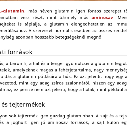
L-glutamin
, más néven glutamin igen fontos szerepet t
yamatban vesz részt, mint bármely más
aminosav
. Mive
tsejteket is táplálja, a glutamin elengedhetetlen az i
nerálásához. A szervezet normális esetben az összes rendelk
nyiség azonban hosszabb betegségeknél megnő.
ati források
s, a baromfi, a hal és a tenger gyümölcsei a glutamin legjo
ételek, amelyeknek magas a fehérjetartalma, nagy mennyiségű
oldás a glutamin pótlására a hús. Ez azt jelenti, hogy egy
rvezeted, mint egy adag zsíros szalonnától, hiszen egy adag
almaz, ez persze nem azt jelenti, hogy a halak, mint például 
j és tejtermékek
yon sok tejtermék igen gazdag glutaminban. A sajt és a tejs
 és a joghurt igen jó aminosav források, a sajt külön e