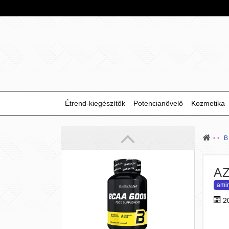
BioTech USA
BCAA aminosav komplex
(100 tabletta)
Növeld edzésed hatékonyságát a
Étrend-kiegészítők
Potencianövelő
Kozmetika
BioTech USA BCAA 6000-rel! Csökkenti
az izomkárosodást, gyorsítja a
regenerációt és támogatja a
zsírégetést.
5 990 Ft
A
ami
2