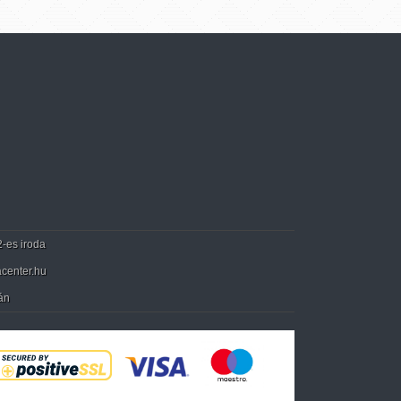
2-es iroda
center.hu
án