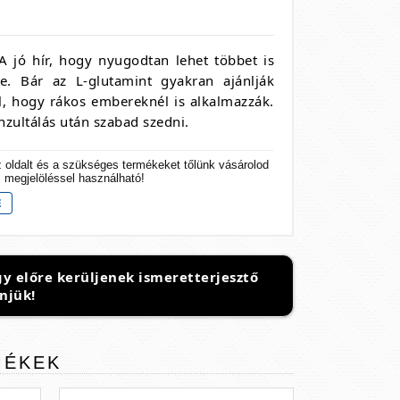
A jó hír, hogy nyugodtan lehet többet is
e. Bár az L-glutamint gyakran ajánlják
, hogy rákos embereknél is alkalmazzák.
nzultálás után szabad szedni.
z oldalt és a szükséges termékeket tőlünk vásárolod
s megjelöléssel használható!
y előre kerüljenek ismeretterjesztő
njük!
MÉKEK