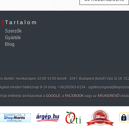
Tartalom
Szerzők
Gyártók
Blog
 átvétel: munkanapon 10:00-14:00 között · 1047, Budapest (külső) Váci út 19. 31
lgálat minden hétköznap 9-14 óráig:
+36(30)563-6134
· ugyfelszolgalat@kapszula
érjük értékelje áruházunkat a
GOOGLE
, a
FACEBOOK
vagy az
ÁRUKERESŐ
oldal