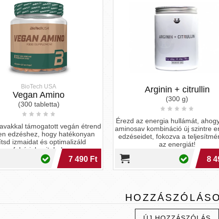
BioTech USA
Arginin + citrullin
Vegan Amino
(300 g)
(300 tabletta)
Érezd az energia hullámát, ahogy 
akkal támogatott vegán étrend
aminosav kombináció új szintre eme
 edzéshez, hogy hatékonyan
edzéseidet, fokozva a teljesítmén
sd izmaidat és optimalizáld
az energiát!
fehérjebeviteled.
7 490 Ft
8 49
HOZZÁSZÓLÁS
ÚJ HOZZÁSZÓLÁS