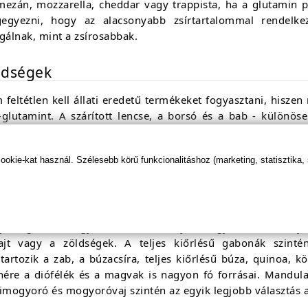
mezán, mozzarella, cheddar vagy trappista, ha a glutamin p
egyezni, hogy az alacsonyabb zsírtartalommal rendelkez
gálnak, mint a zsírosabbak.
ldségek
feltétlen kell állati eredetű termékeket fogyasztani, hiszen 
l-glutamint. A szárított lencse, a borsó és a bab - különös
rása, mivel jó minőségű fehérjében gazdagok. A káposzt
taminnak. Egyéb növényi forrásai közé tartozik még a nyer
kie-kat használ. Szélesebb körű funkcionalitáshoz (marketing, statisztika,
a, a sárgarépa és a kelbimbó is.
yéb források
jás a glutamin egyik fő forrása. A tojás – legyen szó bármilye
ajt vagy a zöldségek. A teljes kiőrlésű gabonák szint
tartozik a zab, a búzacsíra, teljes kiőrlésű búza, quinoa, k
enére a diófélék és a magvak is nagyon fó forrásai. Mandula
imogyoró és mogyoróvaj szintén az egyik legjobb választás a