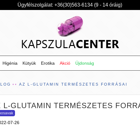
Ügyfélszolgálat: +36(30)563-6134 (9 - 14 óráig)
Higénia
Kütyük
Erotika
Akció
Újdonság
BLOG
AZ L-GLUTAMIN TERMÉSZETES FORRÁSAI
Z L-GLUTAMIN TERMÉSZETES FORR
nosavak
022-07-26