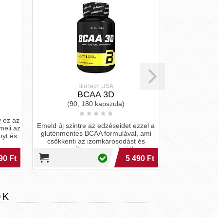
BioTech USA
B
BCAA 3D
Glut
(90, 180 kapszula)
ez az
Emeld új szintre az edzéseidet ezzel a
Pörgesd fel az 
li az
gluténmentes BCAA formulával, ami
glutaminunkk
yt és
csökkenti az izomkárosodást és
izomépítést és
gyorsítja a regenerációt!
0 Ft
5 490 Ft
OK