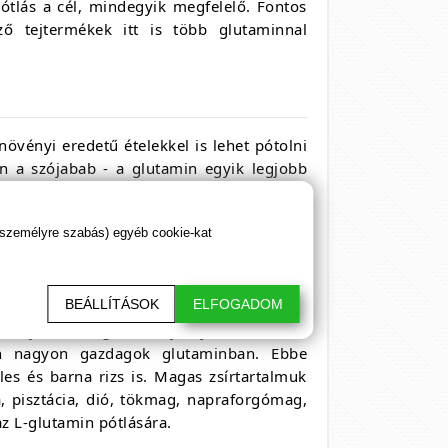
ótlás a cél, mindegyik megfelelő. Fontos
ő tejtermékek itt is több glutaminnal
növényi eredetű ételekkel is lehet pótolni
en a szójabab - a glutamin egyik legjobb
a szintén nagyon jó növényi forrása a
s spenót, a petrezselyem, a friss bab, a
 személyre szabás) egyéb cookie-kat
BEÁLLÍTÁSOK
ELFOGADOM
n tojásról – legalább olyan jó forrás, mint
én nagyon gazdagok glutaminban. Ebbe
öles és barna rizs is. Magas zsírtartalmuk
, pisztácia, dió, tökmag, napraforgómag,
z L-glutamin pótlására.