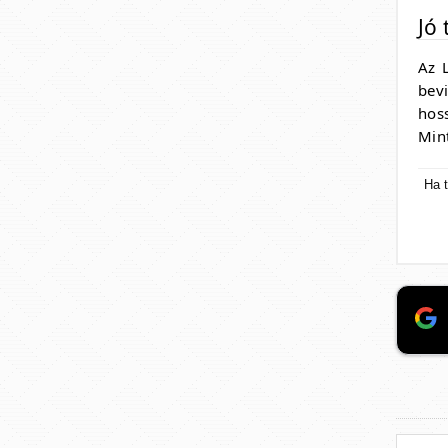
Jó 
Az 
bev
hos
Mint
Ha t