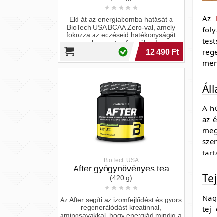
(420 g)
Az
Az After segíti az izomfejlődést és gyors
fol
regenerálódást kreatinnal,
aminosavakkal, hogy energiád mindig a
tes
csúcson legyen!
rege
6 190 Ft
men
Áll
A hú
az 
meg
sze
tart
BioTech USA
BCAA és glutamin zero
Te
(480 g)
Nag
BCAA és glutamin együttes erejével
tej
támogasd izmaidat a maximumra, gát