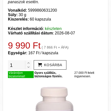
panaszok esetén.
Vonalkód:
5999860631200
Súly:
30 g
Kiszerelés:
60 kapszula
Készlet információ
:
készleten
Várható szállítási dátum
: 2026-08-07
9 990 Ft
( 7 866 Ft + ÁFA)
Egységár:
167 Ft / kapszula
KOSÁRBA
Várároljon
Gyors szállítás,
27.000 Ft felett
bizalommal!
biztonságos fizetés.
ingyenesen.