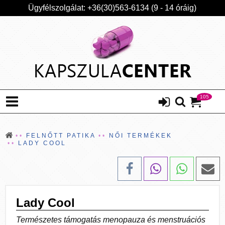
Ügyfélszolgálat: +36(30)563-6134 (9 - 14 óráig)
105
FELNŐTT PATIKA
NŐI TERMÉKEK
LADY COOL
Lady Cool
Természetes támogatás menopauza és menstruációs