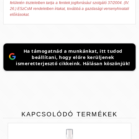
felületén tiszteletben tartja a fentiek jogforrásául szolgáló 37/2004. (IV.
26.) ESzCsM rendeletben írtakat, továbbá a gazdasági versenyhivatali
előírásokat.
Ha támogatnád a munkánkat, itt tudod
beállítani, hogy előre kerüljenek
ismeretterjesztő cikkeink. Hálásan köszönjük!
KAPCSOLÓDÓ
TERMÉKEK