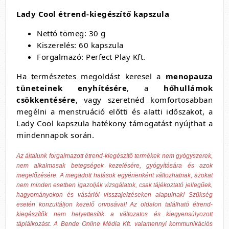
Lady Cool étrend-kiegészítő kapszula
Nettó tömeg: 30 g
Kiszerelés: 60 kapszula
Forgalmazó: Perfect Play Kft.
Ha természetes megoldást keresel a
menopauza
tüneteinek enyhítésére
, a
hőhullámok
csökkentésére
, vagy szeretnéd komfortosabban
megélni a menstruáció előtti és alatti időszakot, a
Lady Cool kapszula hatékony támogatást nyújthat a
mindennapok során.
Az általunk forgalmazott étrend-kiegészítő termékek nem gyógyszerek,
nem alkalmasak betegségek kezelésére, gyógyítására és azok
megelőzésére. A megadott hatások egyénenként változhatnak, azokat
nem minden esetben igazolják vizsgálatok, csak tájékoztató jellegűek,
hagyományokon és vásárlói visszajelzéseken alapulnak! Szükség
esetén konzultáljon kezelő orvosával! Az oldalon található étrend-
kiegészítők nem helyettesítik a változatos és kiegyensúlyozott
táplálkozást. A Bende Online Média Kft. valamennyi kommunikációs