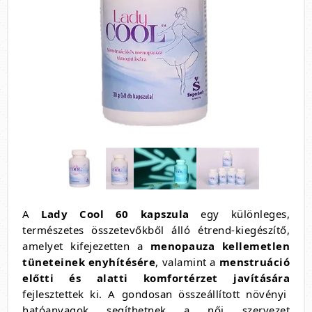
A
Lady Cool 60 kapszula
egy különleges,
természetes összetevőkből álló étrend-kiegészítő,
amelyet kifejezetten a
menopauza kellemetlen
tüneteinek enyhítésére
, valamint a
menstruáció
előtti és alatti komfortérzet javítására
fejlesztettek ki. A gondosan összeállított növényi
hatóanyagok segíthetnek a női szervezet