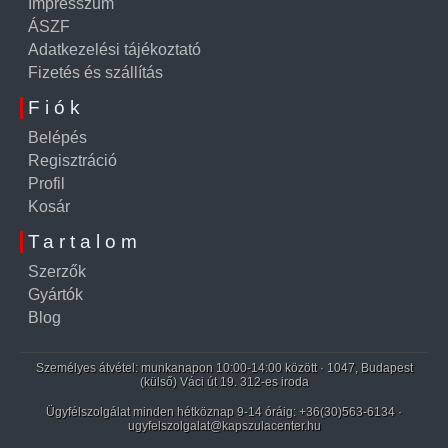
Impresszum
ÁSZF
Adatkezelési tájékoztató
Fizetés és szállítás
Fiók
Belépés
Regisztráció
Profil
Kosár
Tartalom
Szerzők
Gyártók
Blog
Személyes átvétel: munkanapon 10:00-14:00 között · 1047, Budapest
(külső) Váci út 19. 312-es iroda
Ügyfélszolgálat minden hétköznap 9-14 óráig:
+36(30)563-6134
·
ugyfelszolgalat@kapszulacenter.hu