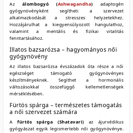
Az
álombogyó (
Ashwagandha
)
adaptogén
gyógynövényként segítheti a szervezet
alkalmazkodását a stresszes helyzetekhez.
Hozzájárulhat a kiegyensúlyozott hangulathoz,
valamint a mentális és fizikai vitalitás
fenntartásához.
Illatos bazsarózsa – hagyományos női
gyógynövény
Az illatos bazsarózsa évszázadok óta része a női
egészséget támogató gyógynövényes
készítményeknek. Segíthet a hormonális
változásokkal összefüggő kellemetlenségek
mérséklésében.
Fürtös spárga – természetes támogatás
a női szervezet számára
A
fürtös spárga (Shatavari)
az ájurvédikus
gyógyászat egyik legismertebb női gyógynövénye.