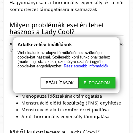
Hagyományosan a hormonális egyensúly és a női
komfortérzet támogatására alkalmazzák.
Milyen problémák esetén lehet
hasznos a Lady Cool?
A Lady Cool kapszula rendszeres alkalmazása
Adatkezelési beállítások
támogatást nyújthat az alábbi esetekben:
Weboldalunk az alapvető működéshez szükséges
cookie-kat használ. Szélesebb körű funkcionalitáshoz
Hőhullámok csökkentése természetes
(marketing, statisztika, személyre szabás) egyéb
cookie-kat engedélyezhet.
Részletesebb információk.
módon
Éjszakai izzadás enyhítése
Hangulatingadozások mérséklése
BEÁLLÍTÁSOK
ELFOGADOM
Fokozott stressz és idegesség kezelése
Menopauza időszakának támogatása
Menstruáció előtti feszültség (PMS) enyhítése
Menstruáció alatti komfortérzet javítása
A női hormonális egyensúly támogatása
Mitől különleges a Lady Cool?