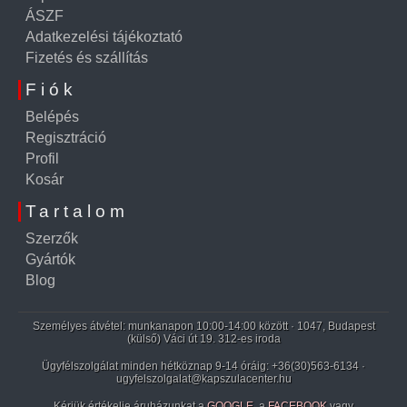
ÁSZF
Adatkezelési tájékoztató
Fizetés és szállítás
Fiók
Belépés
Regisztráció
Profil
Kosár
Tartalom
Szerzők
Gyártók
Blog
Személyes átvétel: munkanapon 10:00-14:00 között · 1047, Budapest
(külső) Váci út 19. 312-es iroda
Ügyfélszolgálat minden hétköznap 9-14 óráig:
+36(30)563-6134
·
ugyfelszolgalat@kapszulacenter.hu
Kérjük értékelje áruházunkat a
GOOGLE
, a
FACEBOOK
vagy