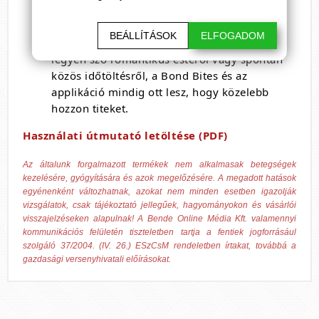
50 perc még felejthetetlenebb élménnyé
váljon.
BEÁLLÍTÁSOK
ELFOGADOM
Tedd különlegessé a közös élményeket –
legyen szó romantikus estéről vagy spontán
közös időtöltésről, a Bond Bites és az
applikáció mindig ott lesz, hogy közelebb
hozzon titeket.
Használati útmutató letöltése (PDF)
Az általunk forgalmazott termékek nem alkalmasak betegségek
kezelésére, gyógyítására és azok megelőzésére. A megadott hatások
egyénenként változhatnak, azokat nem minden esetben igazolják
vizsgálatok, csak tájékoztató jellegűek, hagyományokon és vásárlói
visszajelzéseken alapulnak! A Bende Online Média Kft. valamennyi
kommunikációs felületén tiszteletben tartja a fentiek jogforrásául
szolgáló 37/2004. (IV. 26.) ESzCsM rendeletben írtakat, továbbá a
gazdasági versenyhivatali előírásokat.