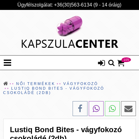
Ügyfélszolgálat: +36(30)563-6134 (9 - 14 óráig)
105
NŐI TERMÉKEK
VÁGYFOKOZÓ
LUSTIQ BOND BITES - VÁGYFOKOZÓ
CSOKOLÁDÉ (2DB)
Lustiq Bond Bites - vágyfokozó
csokoládé (2db)