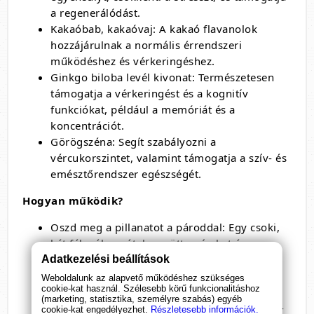
a regenerálódást.
Kakaóbab, kakaóvaj: A kakaó flavanolok
hozzájárulnak a normális érrendszeri
működéshez és vérkeringéshez.
Ginkgo biloba levél kivonat: Természetesen
támogatja a vérkeringést és a kognitív
funkciókat, például a memóriát és a
koncentrációt.
Görögszéna: Segít szabályozni a
vércukorszintet, valamint támogatja a szív- és
emésztőrendszer egészségét.
Hogyan működik?
Oszd meg a pillanatot a pároddal: Egy csoki,
két fél – élvezzétek együtt az ízeket és a
pillanatot.
Adatkezelési beállítások
Kapcsolódjatok tudatosan: Nyissátok meg az
Weboldalunk az alapvető működéshez szükséges
cookie-kat használ. Szélesebb körű funkcionalitáshoz
applikációt, ahol izgalmas kérdések és
(marketing, statisztika, személyre szabás) egyéb
feladatok várnak rátok, hogy a következő 30-
cookie-kat engedélyezhet.
Részletesebb információk.