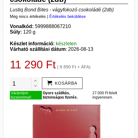
Lustiq Bond Bites - vágyfokozó csokoládé (2db)
Még nincs értékelés
|
Értékelés beküldése
Vonalkód:
5999888067210
Súly:
120 g
Készlet információ
:
készleten
Várható szállítási dátum
: 2026-08-13
11 290 Ft
( 8 890 Ft + ÁFA)
KOSÁRBA
Várároljon
Gyors szállítás,
27.000 Ft felett
bizalommal!
biztonságos fizetés.
ingyenesen.