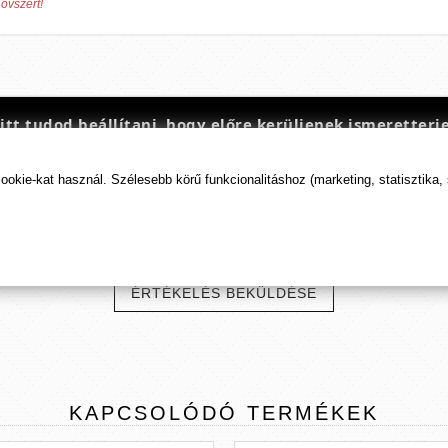
óvszert!
t tudod beállítani, hogy előre kerüljenek ismeretterje
kie-kat használ. Szélesebb körű funkcionalitáshoz (marketing, statisztika,
TERMÉK
ÉRTÉKELÉSEK
ÉRTÉKELÉS BEKÜLDÉSE
KAPCSOLÓDÓ
TERMÉKEK