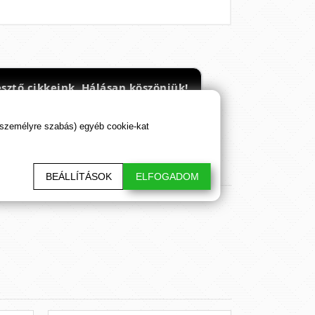
sztő cikkeink. Hálásan köszönjük!
 személyre szabás) egyéb cookie-kat
BEÁLLÍTÁSOK
ELFOGADOM