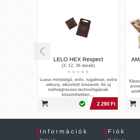
ésleltető
LELO HEX Respect
AMO
2 db
(3, 12, 36 darab)
Luxus minőségű, erős, rugalmas, extra
Klassz
vékony, sikosított óvszerek. Az új
tő óvszer - 12
arom
méhsejtrácsos technológiának
azok
köszönhetően,...
13 690 Ft
2 290 Ft
Információk
Fiók