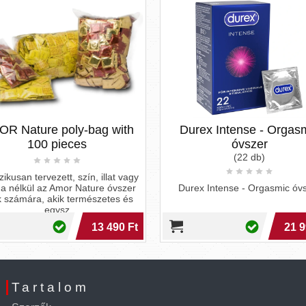
R Nature poly-bag with
Durex Intense - Orgas
100 pieces
óvszer
(22 db)
ikusan tervezett, szín, illat vagy
a nélkül az Amor Nature óvszer
Durex Intense - Orgasmic óv
 számára, akik természetes és
egysz
13 490 Ft
21 9
Tartalom