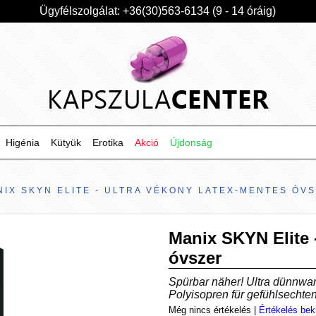
Ügyfélszolgálat: +36(30)563-6134 (9 - 14 óráig)
Higénia
Kütyük
Erotika
Akció
Újdonság
NIX SKYN ELITE - ULTRA VÉKONY LATEX-MENTES ÓV
Manix SKYN Elite 
óvszer
Spürbar näher! Ultra dünnw
Polyisopren für gefühlsechte
Még nincs értékelés
|
Értékelés bek