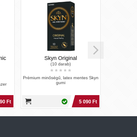
mic
Skyn Original
Amor
(10 darab)
Prémium minőségű, latex mentes Skyn
1 darab ömle
gumi
szer
90 Ft
5 090 Ft