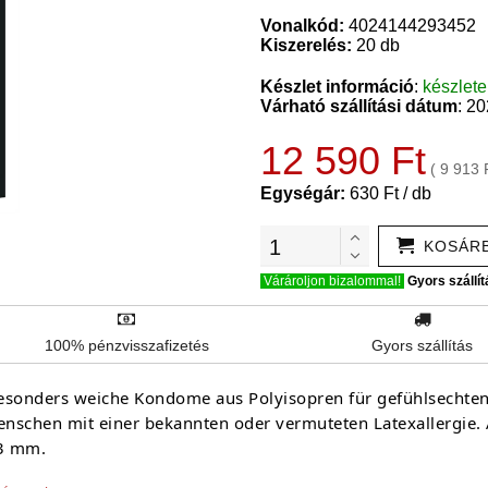
Vonalkód:
4024144293452
Kiszerelés:
20 db
Készlet információ
:
készlet
Várható szállítási dátum
: 2
12 590 Ft
( 9 913 
Egységár:
630 Ft / db
KOSÁR
Várároljon bizalommal!
Gyors szállít
100% pénzvisszafizetés
Gyors szállítás
sonders weiche Kondome aus Polyisopren für gefühlsechten 
enschen mit einer bekannten oder vermuteten Latexallergie.
53 mm.