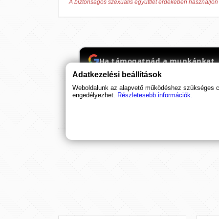
A biztonságos szexuális együttlét érdekében használjon 
Ha támogatnád a munkánkat, it
Adatkezelési beállítások
Weboldalunk az alapvető működéshez szükséges coo
engedélyezhet.
Részletesebb információk.