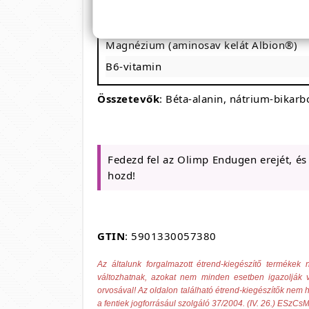
Guarana kivonat (22% koffein)
Panax ginseng kivonat (7% ginsenozid)
Magnézium (aminosav kelát Albion®)
B6-vitamin
Összetevők
: Béta-alanin, nátrium-bikar
Fedezd fel az Olimp Endugen erejét, és
hozd!
GTIN
: 5901330057380
Az általunk forgalmazott étrend-kiegészítő termék
változhatnak, azokat nem minden esetben igazolják v
orvosával! Az oldalon található étrend-kiegészítők nem h
a fentiek jogforrásául szolgáló 37/2004. (IV. 26.) ESzCsM