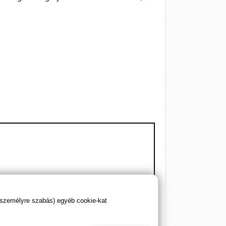
/ 4 kapszula
2200 mg
 személyre szabás) egyéb cookie-kat
1300 mg