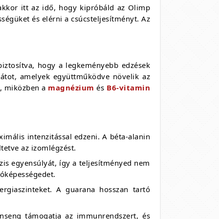
kkor itt az idő, hogy kipróbáld az Olimp
ségüket és elérni a csúcsteljesítményt. Az
 biztosítva, hogy a legkeményebb edzések
onátot, amelyek együttműködve növelik az
k, miközben a
magnézium
és
B6-vitamin
imális intenzitással edzeni. A béta-alanin
ltetve az izomlégzést.
zis egyensúlyát, így a teljesítményed nem
llóképességedet.
ergiaszinteket. A guarana hosszan tartó
 ginseng támogatja az immunrendszert, és