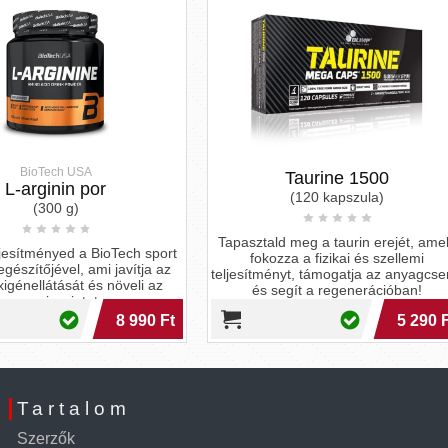
BioTech USA
Taurine 1500
L-arginin kapszula
(120 kapszula)
(90 kapszula)
ztald meg a taurin erejét, amely
Turbózd fel az edzésed a nitrog
fokozza a fizikai és szellemi
termelés fokozásával, és élve
ítményt, támogatja az anyagcserét
erőteljesebb sportteljesítmén
és segít a regenerációban!
BioTech USA segítségével
5 290 Ft
6 4
Tartalom
Szerzők