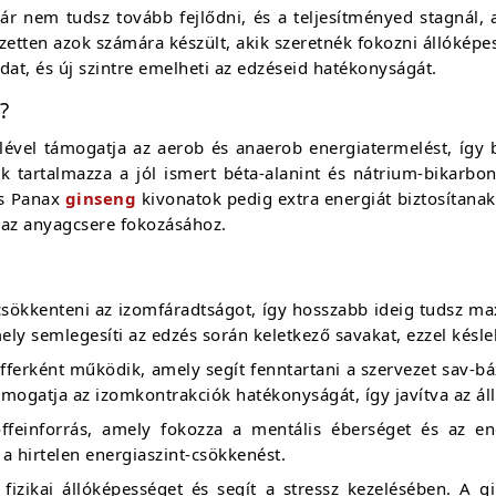
r nem tudsz tovább fejlődni, és a teljesítményed stagnál, a
zetten azok számára készült, akik szeretnék fokozni állóképes
dat, és új szintre emelheti az edzéseid hatékonyságát.
?
ével támogatja az aerob és anaerob energiatermelést, így
k tartalmazza a jól ismert béta-alanint és nátrium-bikarb
s Panax
ginseng
kivonatok pedig extra energiát biztosítana
 az anyagcsere fokozásához.
csökkenteni az izomfáradtságot, így hosszabb ideig tudsz max
ely semlegesíti az edzés során keletkező savakat, ezzel késle
fferként működik, amely segít fenntartani a szervezet sav-bá
támogatja az izomkontrakciók hatékonyságát, így javítva az á
ffeinforrás, amely fokozza a mentális éberséget és az en
i a hirtelen energiaszint-csökkenést.
a fizikai állóképességet és segít a stressz kezelésében. A