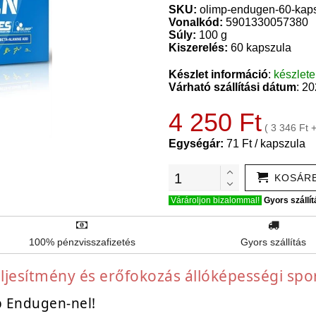
SKU:
olimp-endugen-60-kap
Vonalkód:
5901330057380
Súly:
100 g
Kiszerelés:
60 kapszula
Készlet információ
:
készlet
Várható szállítási dátum
: 2
4 250 Ft
( 3 346 Ft 
Egységár:
71 Ft / kapszula
KOSÁR
Várároljon bizalommal!
Gyors szállít
100% pénzvisszafizetés
Gyors szállítás
ljesítmény és erőfokozás állóképességi sp
p Endugen-nel!