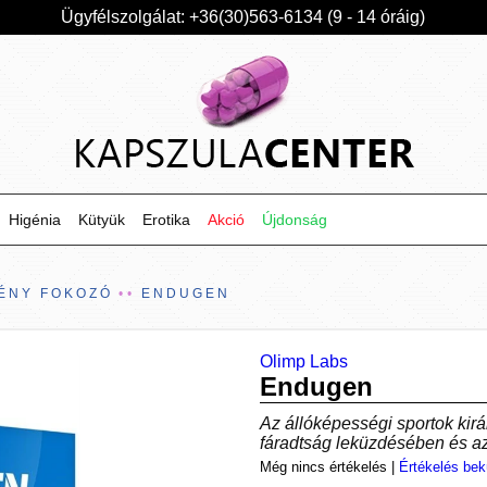
Ügyfélszolgálat: +36(30)563-6134 (9 - 14 óráig)
Higénia
Kütyük
Erotika
Akció
Újdonság
ÉNY FOKOZÓ
ENDUGEN
Olimp Labs
Endugen
Az állóképességi sportok kirá
fáradtság leküzdésében és a
Még nincs értékelés
|
Értékelés bek