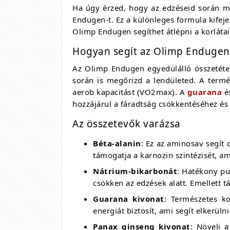
Ha úgy érzed, hogy az edzéseid során má
Endugen-t. Ez a különleges formula kifeje
Olimp Endugen segíthet átlépni a korlátai
Hogyan segít az Olimp Endugen
Az Olimp Endugen egyedülálló összetétel
során is megőrizd a lendületed. A termé
aerob kapacitást (VO2max). A
guarana
é
hozzájárul a fáradtság csökkentéséhez és
Az összetevők varázsa
Béta-alanin
: Ez az aminosav segít 
támogatja a karnozin szintézisét, am
Nátrium-bikarbonát
: Hatékony pu
csökken az edzések alatt. Emellett 
Guarana kivonat
: Természetes ko
energiát biztosít, ami segít elkerüln
Panax ginseng kivonat
: Növeli 