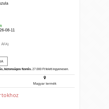
szula
en
026-08-11
+ ÁFA)
BA
ás, biztonságos fizetés.
27.000 Ft felett ingyenesen.
Magyar termék
ortokhoz