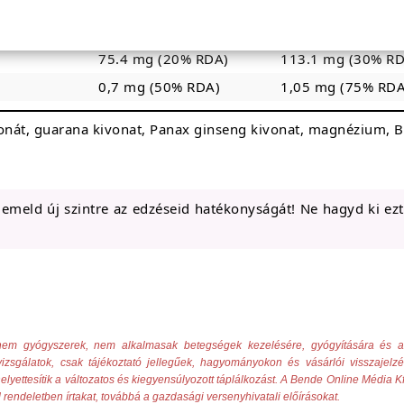
80 mg
120 mg
100 mg
150 mg
75.4 mg (20% RDA)
113.1 mg (30% RD
0,7 mg (50% RDA)
1,05 mg (75% RDA
bonát, guarana kivonat, Panax ginseng kivonat, magnézium, B
 emeld új szintre az edzéseid hatékonyságát! Ne hagyd ki ez
ek nem gyógyszerek, nem alkalmasak betegségek kezelésére, gyógyítására és
izsgálatok, csak tájékoztató jellegűek, hagyományokon és vásárlói visszajelz
elyettesítik a változatos és kiegyensúlyozott táplálkozást. A Bende Online Média Kf
 rendeletben írtakat, továbbá a gazdasági versenyhivatali előírásokat.