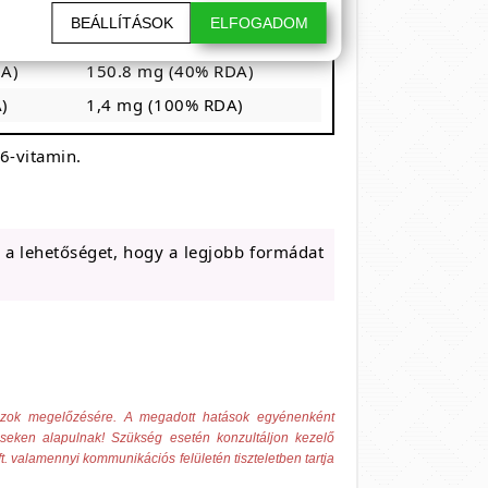
160 mg
BEÁLLÍTÁSOK
ELFOGADOM
200 mg
A)
150.8 mg (40% RDA)
)
1,4 mg (100% RDA)
6-vitamin.
t a lehetőséget, hogy a legjobb formádat
 azok megelőzésére. A megadott hatások egyénenként
éseken alapulnak! Szükség esetén konzultáljon kezelő
t. valamennyi kommunikációs felületén tiszteletben tartja