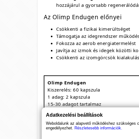
hozzájárul a gyorsabb regenerálódá
Az Olimp Endugen előnyei
Csökkenti a fizikai kimerültséget
Támogatja az idegrendszer működé
Fokozza az aerob energiatermelést
Javítja az izmok és idegek közötti 
Csökkenti az izomgörcsök kialakulá
Olimp Endugen
Kiszerelés: 60 kapszula
1 adag: 2 kapszula
15-30 adagot tartalmaz
Megnevezés
Adatkezelési beállítások
Béta-alanin
Weboldalunk az alapvető működéshez szükséges coo
engedélyezhet.
Részletesebb információk.
Nátrium-bikarbonát