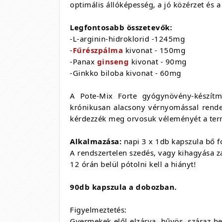
optimális állóképesség, a jó közérzet és a 
Legfontosabb összetevők:
-L-arginin-hidroklorid -1245mg
-
Fűrészpálma
kivonat - 150mg
-Panax
ginseng
kivonat - 90mg
-Ginkko biloba kivonat - 60mg
A Pote-Mix Forte gyógynövény-készítmé
krónikusan alacsony vérnyomással rende
kérdezzék meg orvosuk véleményét a term
Alkalmazása:
napi 3 x 1db kapszula bő f
A rendszertelen szedés, vagy kihagyása z
12 órán belül pótolni kell a hiányt!
90db kapszula a dobozban.
Figyelmeztetés:
Gyermekek elől elzárva, hűvös, száraz hel