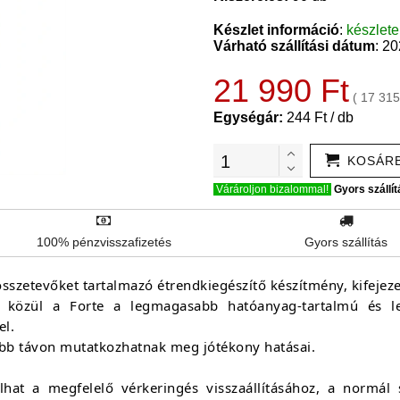
Készlet információ
:
készlet
Várható szállítási dátum
: 2
21 990 Ft
( 17 315
Egységár:
244 Ft / db
KOSÁR
Várároljon bizalommal!
Gyors szállít
100% pénzvisszafizetés
Gyors szállítás
zetevőket tartalmazó étrendkiegészítő készítmény, kifejezett
közül a Forte a legmagasabb hatóanyag-tartalmú és leg
el.
bb távon mutatkozhatnak meg jótékony hatásai.
hat a megfelelő vérkeringés visszaállításához, a normál 