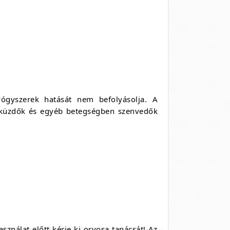
yógyszerek hatását nem befolyásolja. A
l küzdők és egyéb betegségben szenvedők
sználat előtt kérje ki orvosa tanácsát! Az