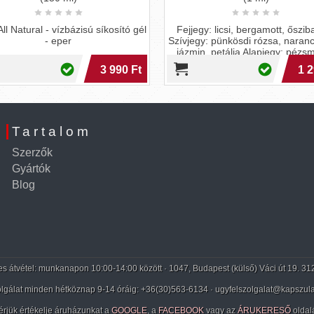
ll Natural - vízbázisú síkosító gél
Fejjegy: licsi, bergamott, őszib
- eper
Szívjegy: pünkösdi rózsa, naranc
jázmin, petália Alapjegy: pézs
3 990 Ft
1 2
Tartalom
Szerzők
Gyártók
Blog
 átvétel: munkanapon 10:00-14:00 között · 1047, Budapest (külső) Váci út 19. 31
lgálat minden hétköznap 9-14 óráig:
+36(30)563-6134
· ugyfelszolgalat@kapszula
érjük értékelje áruházunkat a
GOOGLE
, a
FACEBOOK
vagy az
ÁRUKERESŐ
oldal