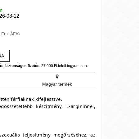
en
026-08-12
 Ft + ÁFA)
BA
ás, biztonságos fizetés.
27.000 Ft felett ingyenesen.
Magyar termék
en férfiaknak kifejlesztve.
összetettebb készítmény, L-argininnel,
szexuális teljesítmény megőrzéséhez, az