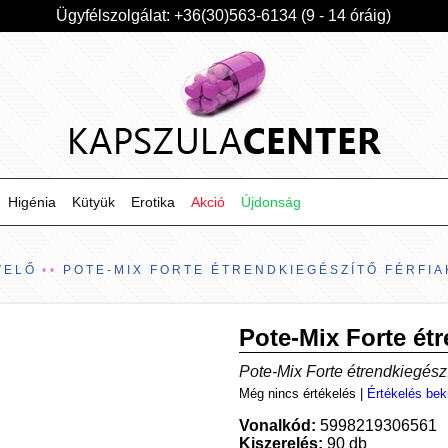
Ügyfélszolgálat: +36(30)563-6134 (9 - 14 óráig)
Higénia
Kütyük
Erotika
Akció
Újdonság
VELŐ
POTE-MIX FORTE ÉTRENDKIEGÉSZÍTŐ FÉRFI
Pote-Mix Forte étr
Pote-Mix Forte étrendkiegészí
Még nincs értékelés
|
Értékelés bek
Vonalkód:
5998219306561
Kiszerelés:
90 db