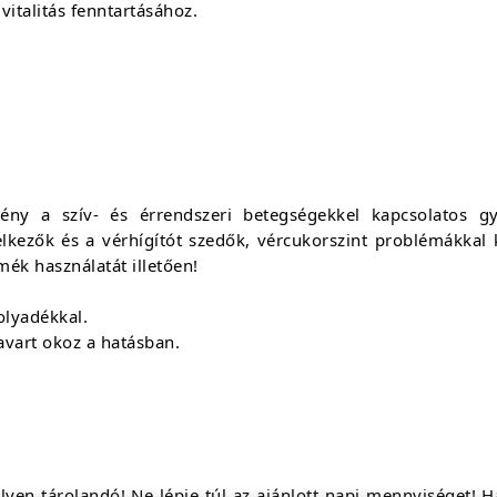
vitalitás fenntartásához.
ny a szív- és érrendszeri betegségekkel kapcsolatos g
lkezők és a vérhígítót szedők, vércukorszint problémákka
ék használatát illetően!
olyadékkal.
avart okoz a hatásban.
yen tárolandó! Ne lépje túl az ajánlott napi mennyiséget! Ha