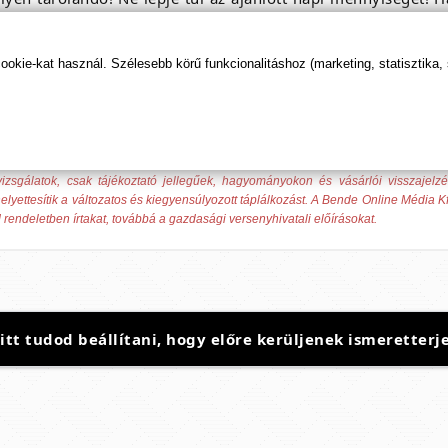
es étrendet és az egészséges életmódot!
tetett időpontig.
kie-kat használ. Szélesebb körű funkcionalitáshoz (marketing, statisztika,
mix
ek nem gyógyszerek, nem alkalmasak betegségek kezelésére, gyógyítására és
izsgálatok, csak tájékoztató jellegűek, hagyományokon és vásárlói visszajelz
elyettesítik a változatos és kiegyensúlyozott táplálkozást. A Bende Online Média Kf
 rendeletben írtakat, továbbá a gazdasági versenyhivatali előírásokat.
t tudod beállítani, hogy előre kerüljenek ismeretterje