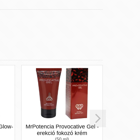
új termék
Glow-
MrPotencia Provocative Gel -
Intimate
erekció fokozó krém
melegítő 
(50 ml)