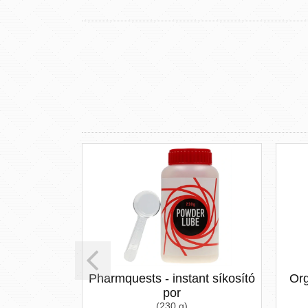
OAT
Pharmquests - instant síkosító
Org
RRY
por
(230 g)