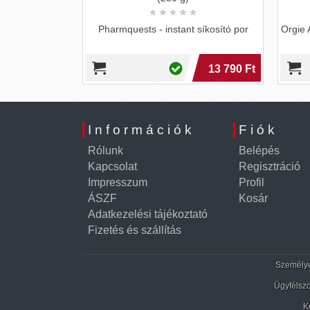
rális szexhez
csökkenti a
Pharmquests - instant síkosító por
Orgie A
 ízével további
3 890 Ft
13 790 Ft
3 690 Ft
Információk
Fiók
Rólunk
Belépés
Kapcsolat
Regisztráció
Impresszum
Profil
ÁSZF
Kosár
Adatkezelési tájékoztató
Fizetés és szállítás
Személyes
Ügyfélszo
K