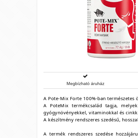
Megbízható áruház
A Pote-Mix Forte 100%-ban természetes öss
A PoteMix termékcsalád tagja, melyek 
gyógynövényekkel, vitaminokkal és cinkk
A készítmény rendszeres szedésű, hossza
A termék rendszeres szedése hozzájárul