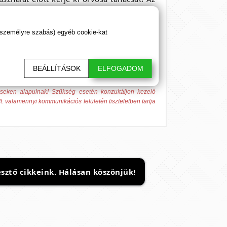
 személyre szabás) egyéb cookie-kat
BEÁLLÍTÁSOK
ELFOGADOM
 azok megelőzésére. A megadott hatások egyénenként
éseken alapulnak! Szükség esetén konzultáljon kezelő
t. valamennyi kommunikációs felületén tiszteletben tartja
sztő cikkeink. Hálásan köszönjük!