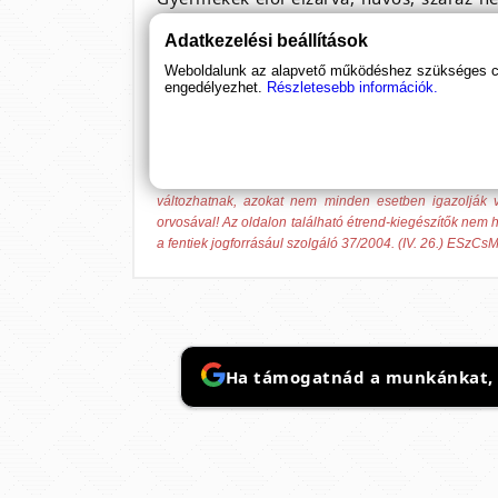
étrend-kiegészítő nem helyettesíti a vegy
Adatkezelési beállítások
Minőségét megőrzi a csomagoláson feltün
Weboldalunk az alapvető működéshez szükséges coo
engedélyezhet.
Részletesebb információk.
OGYÉI engedélyszám: 17841/2016. Pote
Használati útmutató letöltése (PDF)
Az általunk forgalmazott étrend-kiegészítő termék
változhatnak, azokat nem minden esetben igazolják v
orvosával! Az oldalon található étrend-kiegészítők nem h
a fentiek jogforrásául szolgáló 37/2004. (IV. 26.) ESzCsM
Ha támogatnád a munkánkat, it