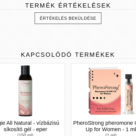
TERMÉK
ÉRTÉKELÉSEK
ÉRTÉKELÉS BEKÜLDÉSE
KAPCSOLÓDÓ
TERMÉKEK
ie All Natural - vízbázisú
PheroStrong pheromone 
síkosító gél - eper
Up for Women - 1 ml
(150 ml)
(1 ml)