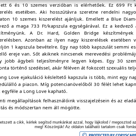
lett 6 és 10 szemes verzióban is elérhetőek. Ez 699 Ft 
zerelés esetében. Aki hosszútávra szeretne rendelni nagy
aton 10 szemes kiszerelést ajánljuk. Emellett a Blue Dia
vező a maga 733 Ft/kapszula egységárával. Ez a kedvező á
zítményünk. A Dr. Hard, Golden Bridge készítménye
zerelésben. Azonban az ilyen nagy kiszerelések esetében
üljön 1 kapszula bevételre. Egy nap több kapszulát semmi e
kellő ereje van. Sőt akiknek nincsenek merevedési problémáj
y jobb ágybeli teljesítményre legyen képes. Egy 30 szeme
nta történő szedéssel, akár féléven át fokozott szexuális telj
ng Love ejakuláció késleltető kapszula is több, mint egy na
edülálló a piacon. Míg potencianövelőből 30 félét lehet kap
k egyféle a Long Love kapható.
nti megállapítások felhasználóink visszajelzésein és az ela
atás és módszertan nem áll mögötte.
etszett a cikk, kérlek segítsd munkánkat azzal, hogy lájkolod / megosztod a
meg! Köszönjük! Az oldalon található tartalom csak forrá