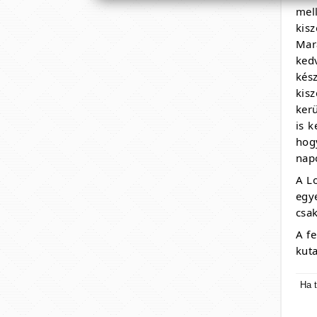
mel
kis
Mar
ked
kés
kis
ker
is 
hog
napo
A Lo
egy
csa
A fe
kut
Ha t