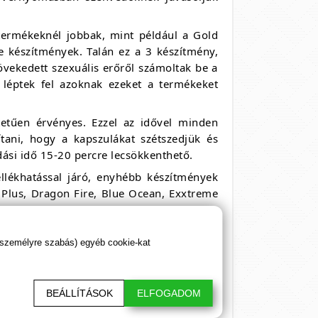
termékeknél jobbak, mint például a Gold
 készítmények. Talán ez a 3 készítmény,
vekedett szexuális erőről számoltak be a
 léptek fel azoknak ezeket a termékeket
etűen érvényes. Ezzel az idővel minden
ítani, hogy a kapszulákat szétszedjük és
dási idő 15-20 percre lecsökkenthető.
lékhatással járó, enyhébb készítmények
Plus, Dragon Fire, Blue Ocean, Exxtreme
Boom Boom,
Gold Power kapszula
, Diablo
 szexuális étvágyról számoltak be a
Snake Forte és az SPX kapszula, ezeknél
 személyre szabás) egyéb cookie-kat
ményükben. Ha hosszú hétvégére kell egy
ehet jó választás.
BEÁLLÍTÁSOK
ELFOGADOM
ősorban a nagyobb kiszerelésű termékek
yek a hagyományos 2 darabos kiszerelés