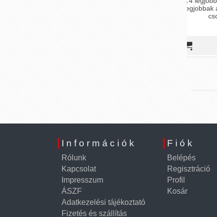
A 4 legjobb potencianövelő, amikre a
legjobbak a visszajelzések most egy
Egy na
csomagban elérhető
30 360 Ft
27 990 Ft
Információk
Fiók
Rólunk
Belépés
Kapcsolat
Regisztráció
Impresszum
Profil
ÁSZF
Kosár
Adatkezelési tájékoztató
Fizetés és szállítás