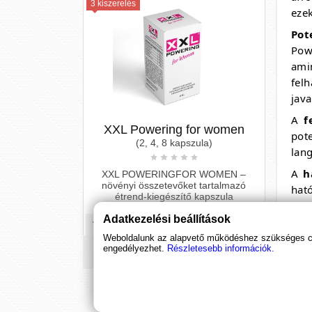
hölgyekrészére. Kiszerelések
ezek
4 790 Ft
Pot
Pow
ami
fel
java
A
f
pot
lang
A
h
Dr.Chen XtraMen
hat
(16 tabletta)
Lib
Adatkezelési beállítások
vag
Az Xtra Men egy gyógynövény alapú
fel
Weboldalunk az alapvető működéshez szükséges coo
készítmény férfiaknak!
engedélyezhet.
Részletesebb információk.
egy
pote
4 990 Ft
Ha 
leh