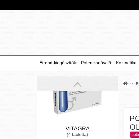
VITAGRA
(4 tabletta)
A VitaGra tablettái gondosan
Étrend-kiegészítők
Potencianövelő
Kozmetika
összeválogatott összetevőkből
készültek a maximális erekció
érdekében
7 590 Ft
P
O
pote