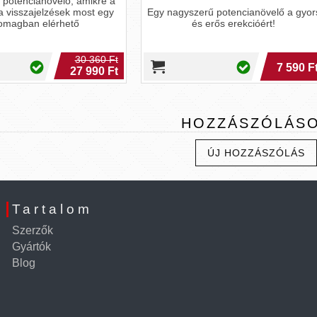
gyszerű potencianövelő a gyors
Bivalyerős potencianövelő férfia
és erős erekcióért!
kizárólag növényi összetevőkb
7 590 Ft
1 7
HOZZÁSZÓLÁS
ÚJ HOZZÁSZÓLÁS
Tartalom
Szerzők
Gyártók
Blog