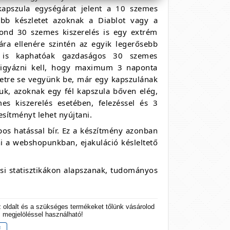
kapszula egységárat jelent a 10 szemes
obb készletet azoknak a Diablot vagy a
mond 30 szemes kiszerelés is egy extrém
ra ellenére szintén az egyik legerősebb
k is kaphatóak gazdaságos 30 szemes
 vigyázni kell, hogy maximum 3 naponta
setre se vegyünk be, már egy kapszulának
uk, azoknak egy fél kapszula bőven elég,
s kiszerelés esetében, felezéssel és 3
esítményt lehet nyújtani.
pos hatással bír. Ez a készítmény azonban
ni a webshopunkban, ejakuláció késleltető
dási statisztikákon alapszanak, tudományos
z oldalt és a szükséges termékeket tőlünk vásárolod
s megjelöléssel használható!