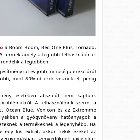
lő
a Boom Boom, Red One Plus, Tornado,
 5 termék amely a legtöbb felhasználónak
t rendelik a legtöbben.
jesítményről és jobb minőségű erekcióról
több, mint 80%-ot ezek visznek el, pedig
tmény esetében abszolút nem kaptunk
i problémákról. A felhasználóink szerint a
re, Ocean Blue, Venicon és az Extremme
melyekben a gyógynövény hatóanyagok a
s ezeknek a termékeknek a legenyhébb. Ha
e egy kis extrát, akkor nekik ezeket az
s vérnyomásban szenvedőknek javasoljuk