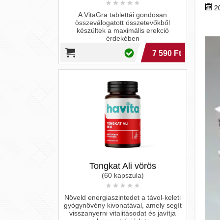
2
Tongkat Ali vörös
(60 kapszula)
Növeld energiaszintedet a távol-keleti
gyógynövény kivonatával, amely segít
visszanyerni vitalitásodat és javítja
koncentrációdat.
7 990 Ft
MRPOTENCIA LIBIDO
BOOSTER - 60 DB