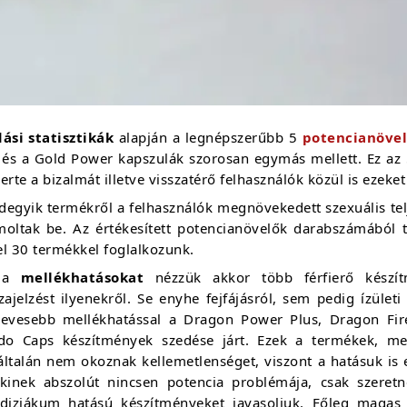
dási statisztikák
alapján a legnépszerűbb 5
potencianöve
 és a Gold Power kapszulák szorosan egymás mellett. Ez az
erte a bizalmát illetve visszatérő felhasználók közül is ezeke
degyik termékről a felhasználók megnövekedett szexuális tel
moltak be. Az értékesített potencianövelők darabszámából 
l 30 termékkel foglalkozunk.
 a
mellékhatásokat
nézzük akkor több férfierő készí
zajelzést ilyenekről. Se enyhe fejfájásról, sem pedig ízület
kevesebb mellékhatással a Dragon Power Plus, Dragon Fi
ido Caps készítmények szedése járt. Ezek a termékek, 
általán nem okoznak kellemetlenséget, viszont a hatásuk i
akinek abszolút nincsen potencia problémája, csak szeretn
odiziákum hatású készítményeket javasoljuk. Főleg maga