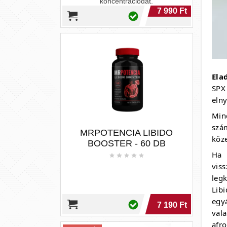
7 190 Ft
Ela
3 kiszerelés
SPX
elny
Min
szá
köze
Ha
viss
XXL Powering for women
leg
(2, 4, 8 kapszula)
Lib
egy
XXL POWERINGFOR WOMEN –
val
növényi összetevőket tartalmazó
étrend-kiegészítő kapszula
afr