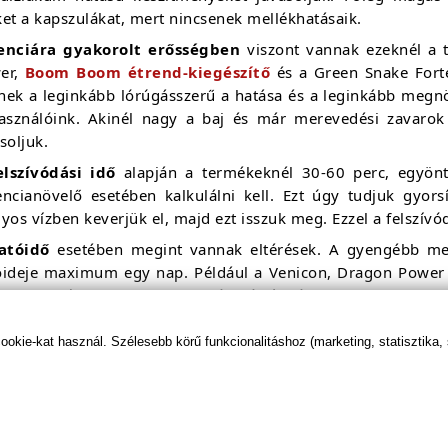
et a kapszulákat, mert nincsenek mellékhatásaik.
enciára gyakorolt erősségben
viszont vannak ezeknél a 
er,
Boom Boom étrend-kiegészítő
és a Green Snake Forte
nek a leginkább lórúgásszerű a hatása és a leginkább megnö
használóink. Akinél nagy a baj és már merevedési zavarok
soljuk.
elszívódási idő
alapján a termékeknél 30-60 perc, egyönt
encianövelő esetében kalkulálni kell. Ezt úgy tudjuk gyors
yos vízben keverjük el, majd ezt isszuk meg. Ezzel a felszívó
atóidő
esetében megint vannak eltérések. A gyengébb mel
óideje maximum egy nap. Például a Venicon, Dragon Power 
ido Caps úgynevezett egy estés készítmény. Ellenben a 
y éppen a Maraton esetében még másnap is fokozott
használóink. A leghosszabb hatóidejű készítmény a Green 
kie-kat használ. Szélesebb körű funkcionalitáshoz (marketing, statisztika,
esek még a harmadik napon is éreztek többletet a teljesít
ncianövelő készítmény akkor az SPX és a Green Snake Forte l
az étrend-kiegészítők
ár-érték arány
át nézzük akkor els
etnek a befutók. Például a Maraton és a Diablo készítmén