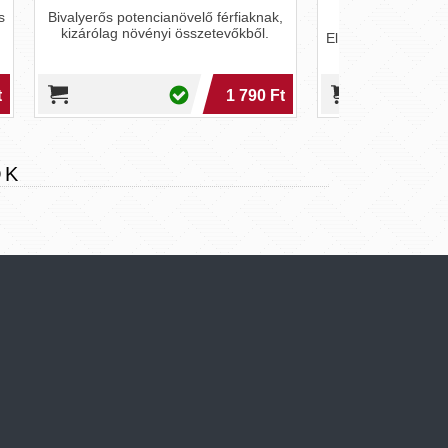
knak,
ől.
El Torito Fertility-T Max - tesztoszteron
kapszula (60 db)
90 Ft
20 990 Ft
OK