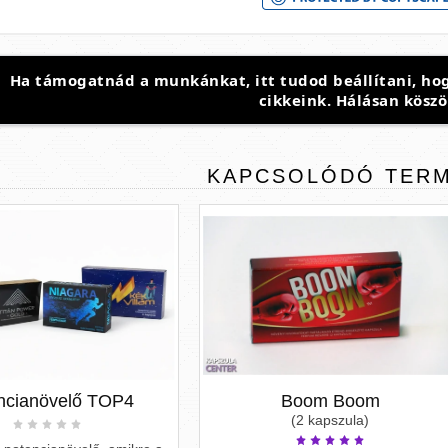
Ha támogatnád a munkánkat, itt tudod beállítani, hog
cikkeink. Hálásan köszö
KAPCSOLÓDÓ
TER
Boom Boom
Rider
(2 kapszula)
(2, 4, 8 kapszula)