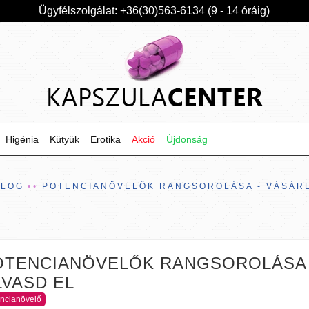
Ügyfélszolgálat: +36(30)563-6134 (9 - 14 óráig)
Higénia
Kütyük
Erotika
Akció
Újdonság
BLOG
POTENCIANÖVELŐK RANGSOROLÁSA - VÁSÁRL
OTENCIANÖVELŐK RANGSOROLÁSA 
LVASD EL
ncianövelő