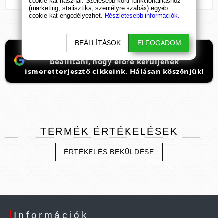
cookie-kat használ. Szélesebb körű funkcionalitáshoz
(marketing, statisztika, személyre szabás) egyéb
cookie-kat engedélyezhet.
Részletesebb információk.
BEÁLLÍTÁSOK
ELFOGADOM
Ha támogatnád a munkánkat, itt tudod
beállítani, hogy előre kerüljenek
ismeretterjesztő cikkeink. Hálásan köszönjük!
TERMÉK
ÉRTÉKELÉSEK
ÉRTÉKELÉS BEKÜLDÉSE
Információk