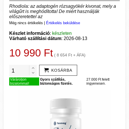
Rhodiola: az adaptogén rózsagyökér kivonat, mely a
világűrt is meghódította! De miért használják
előszeretettel az
Még nincs értékelés
|
Értékelés beküldése
Készlet információ
:
készleten
Várható szállítási dátum
: 2026-08-13
10 990 Ft
( 8 654 Ft + ÁFA)
KOSÁRBA
Várároljon
Gyors szállítás,
27.000 Ft felett
bizalommal!
biztonságos fizetés.
ingyenesen.