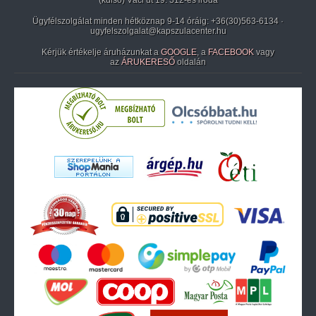
(külső) Váci út 19. 312-es iroda
Ügyfélszolgálat minden hétköznap 9-14 óráig:
+36(30)563-6134
·
ugyfelszolgalat@kapszulacenter.hu
Kérjük értékelje áruházunkat a
GOOGLE
, a
FACEBOOK
vagy
az
ÁRUKERESŐ
oldalán