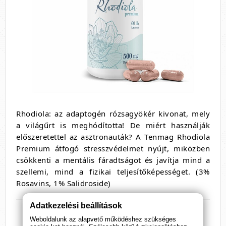
Rhodiola: az adaptogén rózsagyökér kivonat, mely
a világűrt is meghódította! De miért használják
előszeretettel az asztronauták? A Tenmag Rhodiola
Premium átfogó stresszvédelmet nyújt, miközben
csökkenti a mentális fáradtságot és javítja mind a
szellemi, mind a fizikai teljesítőképességet. (3%
Rosavins, 1% Salidroside)
Adatkezelési beállítások
Gyógynövény:
Weboldalunk az alapvető működéshez szükséges
Aranygyökér (rhodiola rosea)