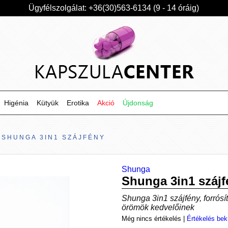
Ügyfélszolgálat: +36(30)563-6134 (9 - 14 óráig)
Higénia
Kütyük
Erotika
Akció
Újdonság
SHUNGA 3IN1 SZÁJFÉNY
Shunga
Shunga 3in1 szájf
Shunga 3in1 szájfény, forrósít
örömök kedvelőinek
Még nincs értékelés
|
Értékelés bek