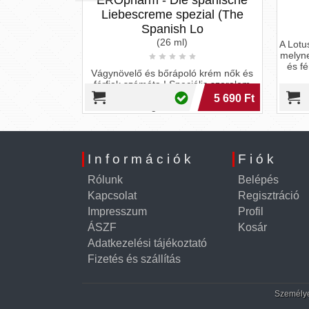
MA -
EROpharm - Die spanische
ml
Liebescreme spezial (The
Spanish Lo
(26 ml)
A Lotus N
 krém. A
melynek k
lesz ha
és férfi
aktus előtt.
Vágynövelő és bőrápoló krém nők és
.
férfiak számáta ! Speciális szerelem
krém, amely vérbőséget okozó és
2 390 Ft
5 690 Ft
izgató hatá...
Információk
Fiók
Rólunk
Belépés
Kapcsolat
Regisztráció
Impresszum
Profil
ÁSZF
Kosár
Adatkezelési tájékoztató
Fizetés és szállítás
Személyes