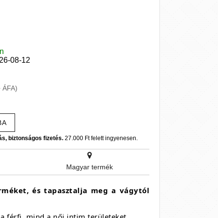
en
026-08-12
+ ÁFA)
BA
ás, biztonságos fizetés.
27.000 Ft felett ingyenesen.
Magyar termék
rméket, és tapasztalja meg a vágytól
férfi, mind a női intim területeket.