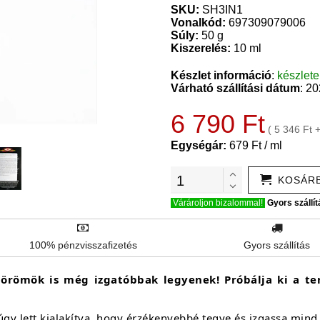
SKU:
SH3IN1
Vonalkód:
697309079006
Súly:
50 g
Kiszerelés:
10 ml
Készlet információ
:
készlet
Várható szállítási dátum
: 2
6 790 Ft
( 5 346 Ft 
Egységár:
679 Ft / ml
KOSÁR
Várároljon bizalommal!
Gyors szállít
100% pénzvisszafizetés
Gyors szállítás
s örömök is még izgatóbbak legyenek! Próbálja ki a te
!
y lett kialakítva, hogy érzékenyebbé tegye és izgassa mind a 