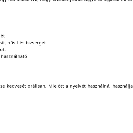
gét
ít, hűsít és bizserget
ott
s használható
se kedvesét orálisan. Mielőtt a nyelvét használná, használja