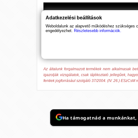
Adatkezelési beállítások
Weboldalunk az alapvető működéshez szükséges coo
engedélyezhet.
Részletesebb információk.
Az általunk forgalmazott termékek nem alkalmasak be
igazolják vizsgálatok, csak tájékoztató jellegűek, hag
fentiek jogforrásául szolgáló 37/2004. (IV. 26.) ESzCsM 
Ha támogatnád a munkánkat, it