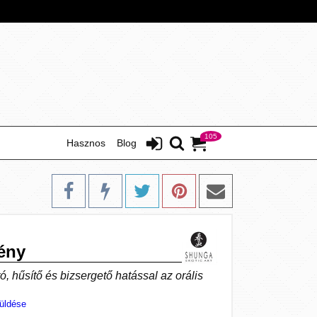
105
Hasznos
Blog
ény
ó, hűsítő és bizsergető hatással az orális
üldése