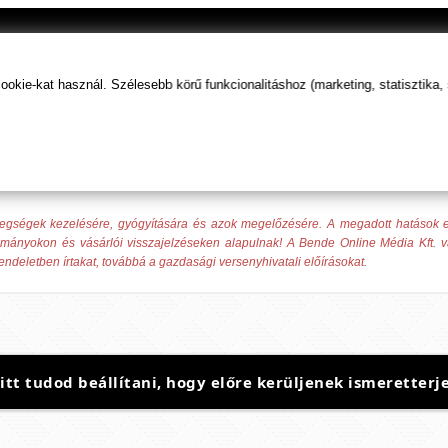
kie-kat használ. Szélesebb körű funkcionalitáshoz (marketing, statisztika,
tegségek kezelésére, gyógyítására és azok megelőzésére. A megadott hatások
yományokon és vásárlói visszajelzéseken alapulnak! A Bende Online Média Kft. v
rendeletben írtakat, továbbá a gazdasági versenyhivatali előírásokat.
t tudod beállítani, hogy előre kerüljenek ismeretterje