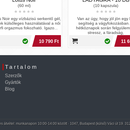
Lotus Noir
LADYAGRA - 10 DB
(60 ml)
(10 kapszula)
oir egy vízbázisú serkentő gél,
Van az úgy, hogy jól jön egy kis
ülsőleges használatával a női
segítség a vágyfokozásban. A
 orgazmus fokozható. Igazo...
hétköznapok során felgyülemlet
stressz, a fáradság,
10 790 Ft
11 690
Tartalom
Szerzők
Gyártók
Blog
 átvétel: munkanapon 10:00-14:00 között · 1047, Budapest (külső) Váci út 19. 31