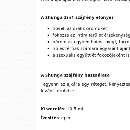
A Shunga 3in1 szájfény előnyei
növeli az orális örömöket
fokozza az intim terület érzékenysé
három az egyben hatást nyújt, forrós
nő és férfiak számára egyaránt ajánl
a szexuális együttlét fokozójaként i
A Shunga szájfény használata
Tegyenn az ajkára egy réteget, kényeztes
kívánt területre.
Kiszerelés
: 10.5 ml
Ízesítés
: eper