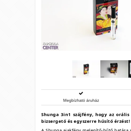
Megbízható áruház
Shunga 3in1 szájfény, hogy az oráli
bizsergető és egyszerre hűsítő érzést
A Shunga ajakfény melegítő-hűtő hatása úg