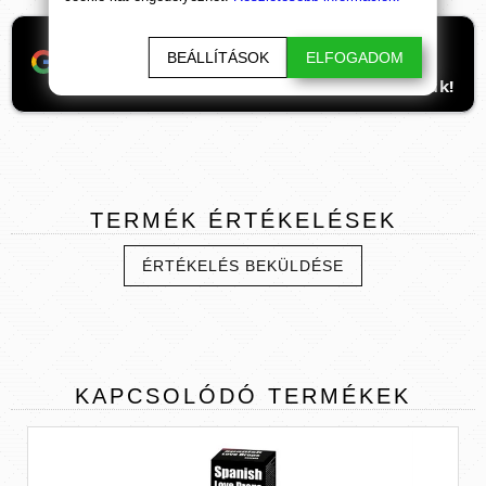
Ha támogatnád a munkánkat, itt tudod
BEÁLLÍTÁSOK
ELFOGADOM
beállítani, hogy előre kerüljenek
ismeretterjesztő cikkeink. Hálásan köszönjük!
TERMÉK
ÉRTÉKELÉSEK
ÉRTÉKELÉS BEKÜLDÉSE
KAPCSOLÓDÓ
TERMÉKEK