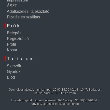
Impresszum
ÁSZF
Adatkezelési tájékoztató
Fizetés és szállítás
Fiók
Belépés
Regisztráció
Profil
Kosár
Tartalom
Szerzők
Gyártók
Blog
Személyes átvétel: munkanapon 10:00-14:00 között · 1047, Budapest
(külső) Váci út 19. 312-es iroda
Ügyfélszolgálat minden hétköznap 9-14 óráig:
+36(30)563-6134
·
ugyfelszolgalat@kapszulacenter.hu