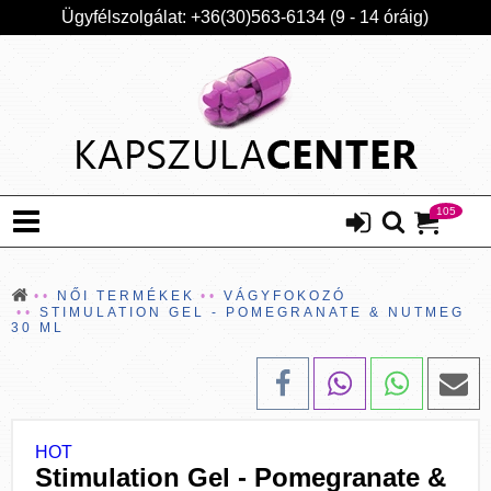
Ügyfélszolgálat: +36(30)563-6134 (9 - 14 óráig)
105
NŐI TERMÉKEK
VÁGYFOKOZÓ
STIMULATION GEL - POMEGRANATE & NUTMEG
30 ML
HOT
Stimulation Gel - Pomegranate &