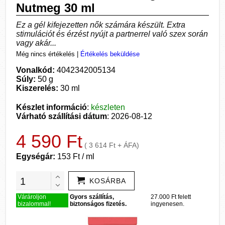
Nutmeg 30 ml
Ez a gél kifejezetten nők számára készült. Extra
stimulációt és érzést nyújt a partnerrel való szex során
vagy akár...
Még nincs értékelés
|
Értékelés beküldése
Vonalkód:
4042342005134
Súly:
50 g
Kiszerelés:
30 ml
Készlet információ
:
készleten
Várható szállítási dátum
: 2026-08-12
4 590 Ft
( 3 614 Ft + ÁFA)
Egységár:
153 Ft / ml
KOSÁRBA
Várároljon
Gyors szállítás,
27.000 Ft felett
bizalommal!
biztonságos fizetés.
ingyenesen.