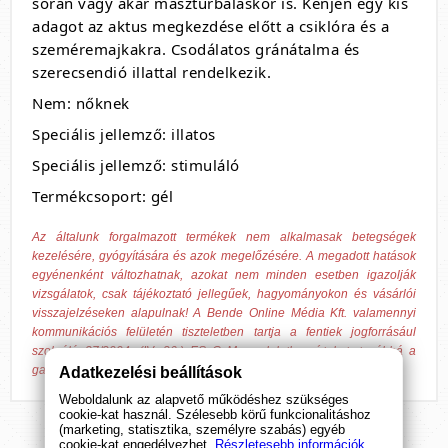
során vagy akár maszturbáláskor is. Kenjen egy kis
adagot az aktus megkezdése előtt a csiklóra és a
szeméremajkakra. Csodálatos gránátalma és
szerecsendió illattal rendelkezik.
Nem: nőknek
Speciális jellemző: illatos
Speciális jellemző: stimuláló
Termékcsoport: gél
Az általunk forgalmazott termékek nem alkalmasak betegségek
kezelésére, gyógyítására és azok megelőzésére. A megadott hatások
egyénenként változhatnak, azokat nem minden esetben igazolják
vizsgálatok, csak tájékoztató jellegűek, hagyományokon és vásárlói
visszajelzéseken alapulnak! A Bende Online Média Kft. valamennyi
kommunikációs felületén tiszteletben tartja a fentiek jogforrásául
szolgáló 37/2004. (IV. 26.) ESzCsM rendeletben írtakat, továbbá a
gazdasági versenyhivatali előírásokat.
Adatkezelési beállítások
Weboldalunk az alapvető működéshez szükséges
cookie-kat használ. Szélesebb körű funkcionalitáshoz
(marketing, statisztika, személyre szabás) egyéb
cookie-kat engedélyezhet.
Részletesebb információk.