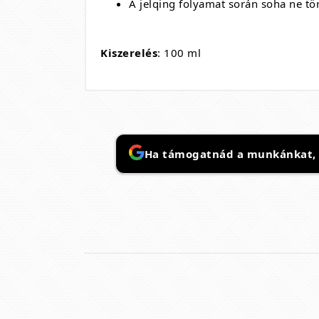
A jelqing folyamat során soha ne tö
Kiszerelés
: 100 ml
Ha támogatnád a munkánkat, it