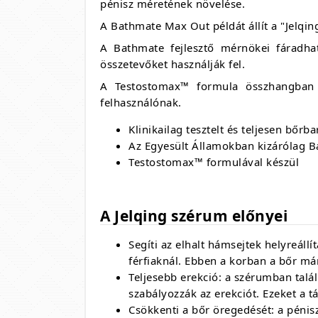
pénisz méretének növelése.
A Bathmate Max Out példát állít a "Jelq
A Bathmate fejlesztő mérnökei fáradha
összetevőket használják fel.
A Testostomax™ formula összhangban á
felhasználónak.
Klinikailag tesztelt és teljesen bőrba
Az Egyesült Államokban kizárólag B
Testostomax™ formulával készül
A Jelqing szérum előnyei
Segíti az elhalt hámsejtek helyreáll
férfiaknál. Ebben a korban a bőr m
Teljesebb erekció: a szérumban tal
szabályozzák az erekciót. Ezeket a 
Csökkenti a bőr öregedését: a pénis