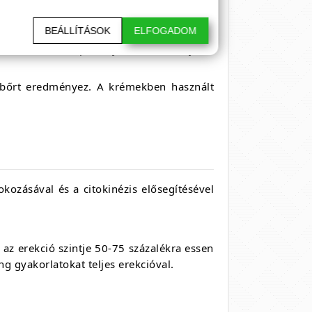
t a szabad gyököket, és megszüntethetik
BEÁLLÍTÁSOK
ELFOGADOM
lladását és bőrpírt. Gyakran használják a
lt bőrt eredményez. A krémekben használt
kozásával és a citokinézis elősegítésével
z erekció szintje 50-75 százalékra essen
ng gyakorlatokat teljes erekcióval.