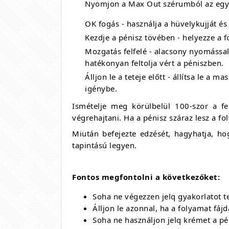
Nyomjon a Max Out szérumból az egyik
OK fogás - használja a hüvelykujját és
Kezdje a pénisz tövében - helyezze a f
Mozgatás felfelé - alacsony nyomással
hatékonyan feltolja vért a péniszben.
Álljon le a teteje előtt - állítsa le a
igénybe.
Ismételje meg körülbelül 100-szor a fen
végrehajtani. Ha a pénisz száraz lesz a 
Miután befejezte edzését, hagyhatja, h
tapintású legyen.
Fontos megfontolni a következőket:
Soha ne végezzen jelq gyakorlatot te
Álljon le azonnal, ha a folyamat fáj
Soha ne használjon jelq krémet a pé