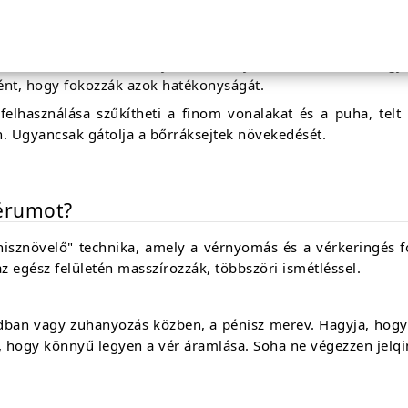
 koffeinben található antioxidánsok megtámadhatják ezeke
ét.
okkal rendelkezik, amelyek hatékonyan csökkentik a bőr gyu
nt, hogy fokozzák azok hatékonyságát.
felhasználása szűkítheti a finom vonalakat és a puha, te
en. Ugyancsak gátolja a bőrráksejtek növekedését.
zérumot?
nisznövelő" technika, amely a vérnyomás és a vérkeringés fo
 az egész felületén masszírozzák, többszöri ismétléssel.
ban vagy zuhanyozás közben, a pénisz merev. Hagyja, hogy a
ia, hogy könnyű legyen a vér áramlása. Soha ne végezzen jelqi