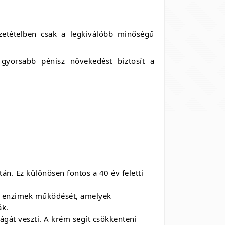
zetételben csak a legkiválóbb minőségű
gyorsabb pénisz növekedést biztosít a
tán. Ez különösen fontos a 40 év feletti
tó enzimek működését, amelyek
ák.
gát veszti. A krém segít csökkenteni