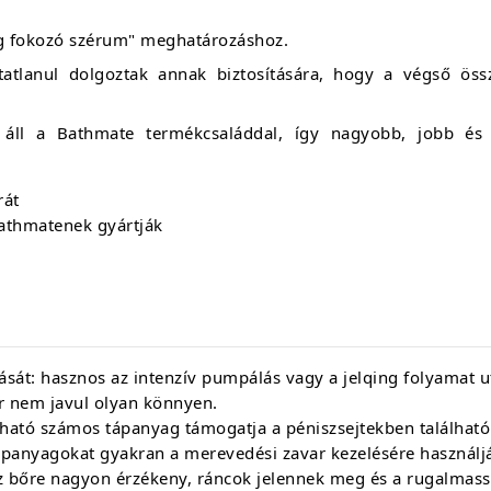
ing fokozó szérum" meghatározáshoz.
tatlanul dolgoztak annak biztosítására, hogy a végső öss
ll a Bathmate termékcsaláddal, így nagyobb, jobb és 
rát
athmatenek gyártják
ítását: hasznos az intenzív pumpálás vagy a jelqing folyamat u
ár nem javul olyan könnyen.
álható számos tápanyag támogatja a péniszsejtekben találha
tápanyagokat gyakran a merevedési zavar kezelésére használj
z bőre nagyon érzékeny, ráncok jelennek meg és a rugalmassá