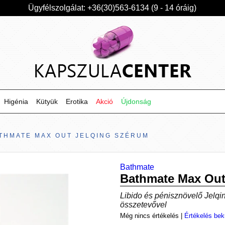
Ügyfélszolgálat: +36(30)563-6134 (9 - 14 óráig)
Higénia
Kütyük
Erotika
Akció
Újdonság
THMATE MAX OUT JELQING SZÉRUM
Bathmate
Bathmate Max Out
Libido és pénisznövelő Jelqi
összetevővel
Még nincs értékelés
|
Értékelés bek