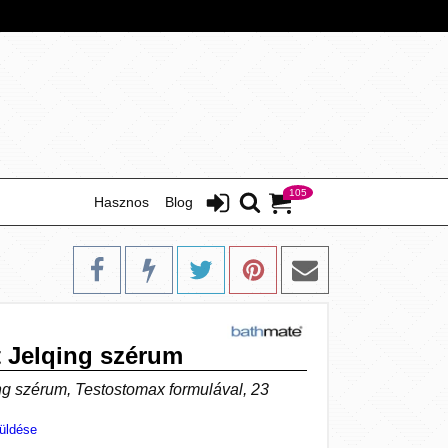
105
Hasznos
Blog
 Jelqing szérum
ng szérum, Testostomax formulával, 23
üldése