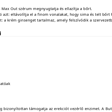
a Max Out szérum megnyugtatja és ellazítja a bőrt.
i azt: eltávolítja el a finom vonalakat, hogy sima és telt bőrt
t: a krém ginsenget tartalmaz, amely felszívódik a szervezet
i
hatóak
ag bizonyítottan támogatja az erekciót vezérlő enzimet. A Bu