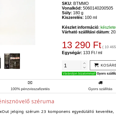
SKU:
BTMMO
Vonalkód:
5060140200505
Súly:
180 g
Kiszerelés:
100 ml
Készlet információ
:
készlet
Várható szállítási dátum
: 2
13 290 Ft
( 10 465
Egységár:
133 Ft / ml
KOSÁR
Várároljon bizalommal!
Gyors szállít
100% pénzvisszafizetés
Gyors szállítás
 pénisznövelő széruma
Out jelqing szérum 23 komponens egyedülálló keveréke, me