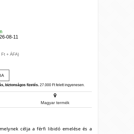
en
026-08-11
 Ft + ÁFA)
BA
ás, biztonságos fizetés.
27.000 Ft felett ingyenesen.
Magyar termék
lynek célja a férfi libidó emelése és a