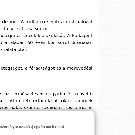
 dermis. A kollagén segíti a rost hálózat
s helyreállítása során.
segíti a ráncok kialakulását. A kollagént
ajd általában 60 éves kor körül drámaian
ználata után.
vbetegséget, a fáradtságot és a merevedési
 és az természetesen nagyobb és erősebb
sét. Átmeneti értágulatot okoz, aminek
ciós hatás számos szexuális haszonnal is
 személyre szabás) egyéb cookie-kat
apfoltok formájában nyilvánul meg és a