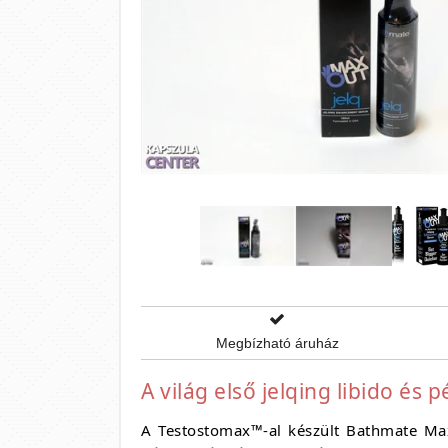
Megbízható áruház
A világ első jelqing libido és
A Testostomax™-al készült Bathmate Max