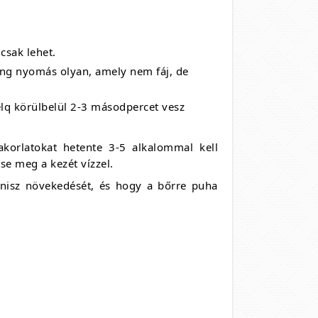
csak lehet.
qing nyomás olyan, amely nem fáj, de
 jelq körülbelül 2-3 másodpercet vesz
yakorlatokat hetente 3-5 alkalommal kell
se meg a kezét vízzel.
énisz növekedését, és hogy a bőrre puha