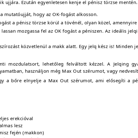
 ujjára. Ezután egyenletesen kenje el pénisz törzse mentén.
 a mutatóujját, hogy az OK-fogást alkosson.
ogást a pénisz törzse körül a tövénél, olyan közel, amennyire 
 lassan mozgassa fel az OK fogást a péniszen. Az ideális jel
 masszírozást közvetlenül a makk alatt. Egy jelq kész is! Minden
ti mozdulatsort, lehetőleg felváltott kézzel. A Jelqing g
folyamatban, használjon még Max Out szérumot, vagy nedvesít
ogy a bőre elnyelje a Max Out szérumot, ami elősegíti a p
ljes erekcióval
dalmas lesz
nisz fején (makkon)