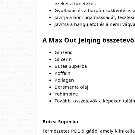
ezeket a tüneteket.
Gyulladás és a bőrpír csökkentése: 
Javítja a bőr rugalmasságát, fesztesít
Javítsa a hangulatot és a nemi vágya
A Max Out Jelqing összetevő
Ginzeng
Glicerin
Butea Superba
Koffein
Kollagén
Borsmenta olaj
Yohimbine
További összetevők a képeken talál
Butea Superba
Természetes PDE-5 gátló, amely klinikail