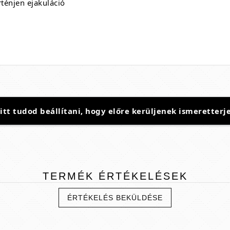
rténjen ejakuláció
t tudod beállítani, hogy előre kerüljenek ismeretterje
TERMÉK
ÉRTÉKELÉSEK
ÉRTÉKELÉS BEKÜLDÉSE