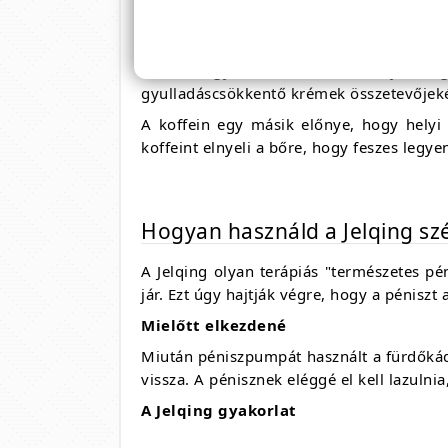
rugalmasság elvesztését eredményezi. A
őket. Ez javítja a bőr általános megjelenés
A koffein gyulladáscsökkentő tulajdonság
gyulladáscsökkentő krémek összetevőjeké
A koffein egy másik előnye, hogy helyi 
koffeint elnyeli a bőre, hogy feszes legy
Hogyan használd a Jelqing s
A Jelqing olyan terápiás "természetes pé
jár. Ezt úgy hajtják végre, hogy a péniszt
Mielőtt elkezdené
Miután péniszpumpát használt a fürdőkád
vissza. A pénisznek eléggé el kell lazuln
A Jelqing gyakorlat