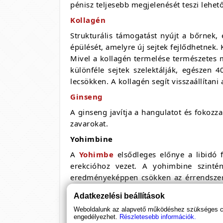
pénisz teljesebb megjelenését teszi lehet
Kollagén
Strukturális támogatást nyújt a bőrnek, 
épülését, amelyre új sejtek fejlődhetnek. 
Mivel a kollagén termelése természetes m
különféle sejtek szelektálják, egészen 
lecsökken. A kollagén segít visszaállítan
Ginseng
A ginseng javítja a hangulatot és fokozza
zavarokat.
Yohimbine
A
Yohimbe
elsődleges előnye a libidó 
erekcióhoz vezet. A yohimbine szintén
eredményeképpen csökken az érrendszer e
járhat, ami a nemi szervek fokozott kerin
Adatkezelési beállítások
Koffein
Weboldalunk az alapvető működéshez szükséges coo
engedélyezhet.
Részletesebb információk.
A koffein harcok a szabad gyökök elle