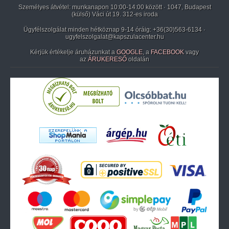
Személyes átvétel: munkanapon 10:00-14:00 között · 1047, Budapest
(külső) Váci út 19. 312-es iroda
Ügyfélszolgálat minden hétköznap 9-14 óráig:
+36(30)563-6134
·
ugyfelszolgalat@kapszulacenter.hu
Kérjük értékelje áruházunkat a
GOOGLE
, a
FACEBOOK
vagy
az
ÁRUKERESŐ
oldalán