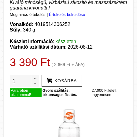
Kiváló minőségű, vízbázisú sikosító és masszázskrém
guarána kivonattal
Még nincs értékelés
|
Értékelés beküldése
Vonalkód:
4019514306252
Súly:
340 g
Készlet információ
:
készleten
Várható szállítási dátum
: 2026-08-12
3 390 Ft
( 2 669 Ft + ÁFA)
KOSÁRBA
Várároljon
Gyors szállítás,
27.000 Ft felett
bizalommal!
biztonságos fizetés.
ingyenesen.