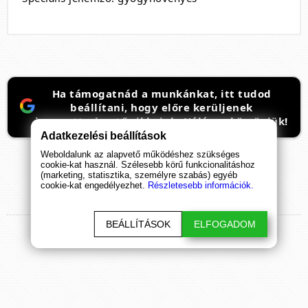
Ha támogatnád a munkánkat, itt tudod
beállítani, hogy előre kerüljenek
ismeretterjesztő cikkeink. Hálásan köszönjük!
Adatkezelési beállítások
Weboldalunk az alapvető működéshez szükséges
cookie-kat használ. Szélesebb körű funkcionalitáshoz
(marketing, statisztika, személyre szabás) egyéb
cookie-kat engedélyezhet.
Részletesebb információk.
TERMÉK
ÉRTÉKELÉSEK
BEÁLLÍTÁSOK
ELFOGADOM
ÉRTÉKELÉS BEKÜLDÉSE