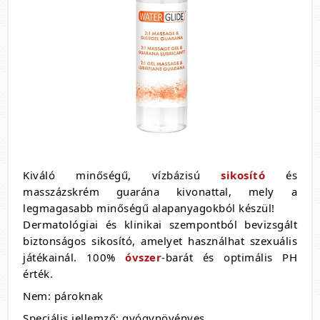
Kiváló minőségű, vízbázisú
sikosító
és
masszázskrém guarána kivonattal, mely a
legmagasabb minőségű alapanyagokból készül!
Dermatológiai és klinikai szempontból bevizsgált
biztonságos sikosító, amelyet használhat szexuális
játékainál. 100%
óvszer
-barát és optimális PH
érték.
Nem: pároknak
Speciális jellemző: gyógynövényes