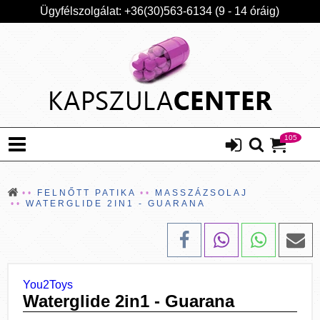
Ügyfélszolgálat: +36(30)563-6134 (9 - 14 óráig)
105
FELNŐTT PATIKA
MASSZÁZSOLAJ
WATERGLIDE 2IN1 - GUARANA
You2Toys
Waterglide 2in1 - Guarana