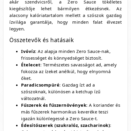
akár szendvicsről, a Zero Sauce tökéletes
kiegészítője lehet bármilyen étkezésnek. Az
alacsony kalóriatartalom mellett a szószok gazdag
ízvilága garantálja, hogy minden falat élvezet
legyen.
Összetevők és hatásaik
Ivóvíz
: Az alapja minden Zero Sauce-nak,
frissességet és könnyedséget biztosít.
Ételecet
: Természetes savasságot ad, amely
fokozza az ízeket anélkül, hogy elnyomná
őket.
Paradicsompüré
: Gazdag ízt ad a
szószoknak, különösen a ketchup ízű
változatnál.
Fűszerek és fűszernövények
: A koriander és
más fűszerek harmonikus keveréke teszi
igazán különlegessé a Zero Sauce-t.
Édesítőszerek (szukralóz, szacharinok)
: