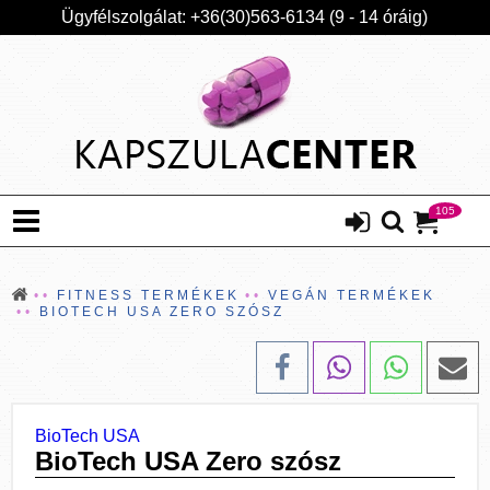
Ügyfélszolgálat: +36(30)563-6134 (9 - 14 óráig)
105
FITNESS TERMÉKEK
VEGÁN TERMÉKEK
BIOTECH USA ZERO SZÓSZ
BioTech USA
BioTech USA Zero szósz