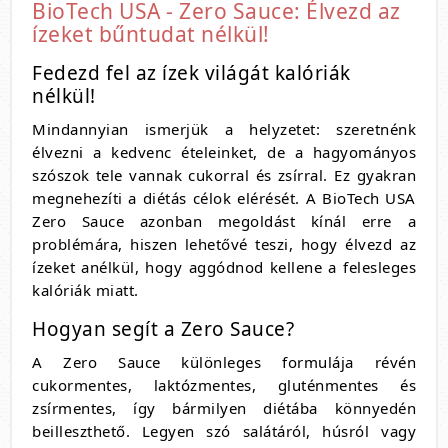
BioTech USA - Zero Sauce: Élvezd az
ízeket bűntudat nélkül!
Fedezd fel az ízek világát kalóriák
nélkül!
Mindannyian ismerjük a helyzetet: szeretnénk
élvezni a kedvenc ételeinket, de a hagyományos
szószok tele vannak cukorral és zsírral. Ez gyakran
megnehezíti a diétás célok elérését. A BioTech USA
Zero Sauce azonban megoldást kínál erre a
problémára, hiszen lehetővé teszi, hogy élvezd az
ízeket anélkül, hogy aggódnod kellene a felesleges
kalóriák miatt.
Hogyan segít a Zero Sauce?
A Zero Sauce különleges formulája révén
cukormentes, laktózmentes, gluténmentes és
zsírmentes, így bármilyen diétába könnyedén
beilleszthető. Legyen szó salátáról, húsról vagy