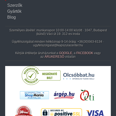
Szerzők
Gyártók
Blog
Személyes átvétel: munkanapon 10:00-14:00 között · 1047, Budapest
(külső) Váci út 19. 312-es iroda
Ügyfélszolgálat minden hétköznap 9-14 óráig:
+36(30)563-6134
·
ugyfelszolgalat@kapszulacenter.hu
Kérjük értékelje áruházunkat a
GOOGLE
, a
FACEBOOK
vagy
az
ÁRUKERESŐ
oldalán