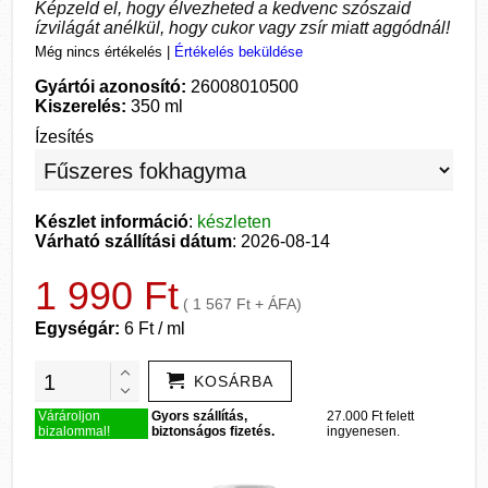
Képzeld el, hogy élvezheted a kedvenc szószaid
ízvilágát anélkül, hogy cukor vagy zsír miatt aggódnál!
Még nincs értékelés
|
Értékelés beküldése
Gyártói azonosító:
26008010500
Kiszerelés:
350 ml
Ízesítés
Készlet információ
:
készleten
Várható szállítási dátum
: 2026-08-14
1 990 Ft
( 1 567 Ft + ÁFA)
Egységár:
6 Ft / ml
KOSÁRBA
Várároljon
Gyors szállítás,
27.000 Ft felett
bizalommal!
biztonságos fizetés.
ingyenesen.