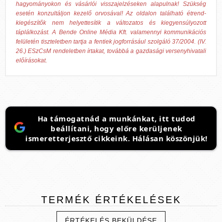
hagyományokon és vásárlói visszajelzéseken alapulnak! Szükség
esetén konzultáljon kezelő orvosával! Az oldalon található étrend-
kiegészítők nem helyettesítik a változatos és kiegyensúlyozott
táplálkozást. A Bende Online Média Kft. valamennyi kommunikációs
felületén tiszteletben tartja a fentiek jogforrásául szolgáló 37/2004. (IV.
26.) ESzCsM rendeletben írtakat, továbbá a gazdasági versenyhivatali
előírásokat.
Ha támogatnád a munkánkat, itt tudod
beállítani, hogy előre kerüljenek
ismeretterjesztő cikkeink. Hálásan köszönjük!
TERMÉK
ÉRTÉKELÉSEK
ÉRTÉKELÉS BEKÜLDÉSE