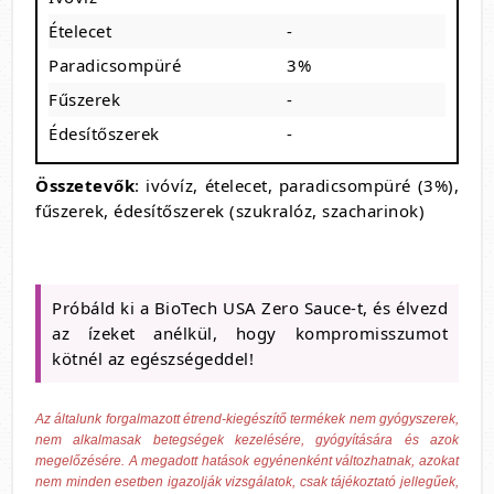
Ételecet
-
Paradicsompüré
3%
Fűszerek
-
Édesítőszerek
-
Összetevők
: ivóvíz, ételecet, paradicsompüré (3%),
fűszerek, édesítőszerek (szukralóz, szacharinok)
Próbáld ki a BioTech USA Zero Sauce-t, és élvezd
az ízeket anélkül, hogy kompromisszumot
kötnél az egészségeddel!
Az általunk forgalmazott étrend-kiegészítő termékek nem gyógyszerek,
nem alkalmasak betegségek kezelésére, gyógyítására és azok
megelőzésére. A megadott hatások egyénenként változhatnak, azokat
nem minden esetben igazolják vizsgálatok, csak tájékoztató jellegűek,