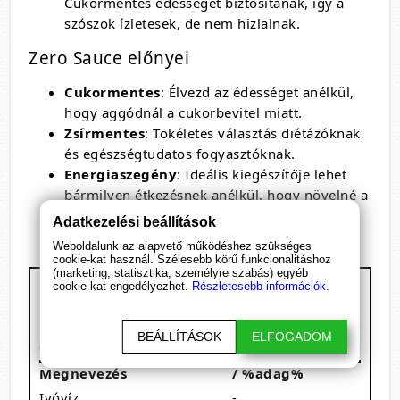
Cukormentes édességet biztosítanak, így a
szószok ízletesek, de nem hizlalnak.
Zero Sauce előnyei
Cukormentes
: Élvezd az édességet anélkül,
hogy aggódnál a cukorbevitel miatt.
Zsírmentes
: Tökéletes választás diétázóknak
és egészségtudatos fogyasztóknak.
Energiaszegény
: Ideális kiegészítője lehet
bármilyen étkezésnek anélkül, hogy növelné a
kalóriabevitelt.
Adatkezelési beállítások
Weboldalunk az alapvető működéshez szükséges
cookie-kat használ. Szélesebb körű funkcionalitáshoz
(marketing, statisztika, személyre szabás) egyéb
BioTech USA - Zero Sauce
cookie-kat engedélyezhet.
Részletesebb információk.
Kiszerelés: %Kiszerelés%
1 adag: %Egy adag + mértékegység%
BEÁLLÍTÁSOK
ELFOGADOM
%adagok száma% adagot tartalmaz
Megnevezés
/ %adag%
Ivóvíz
-