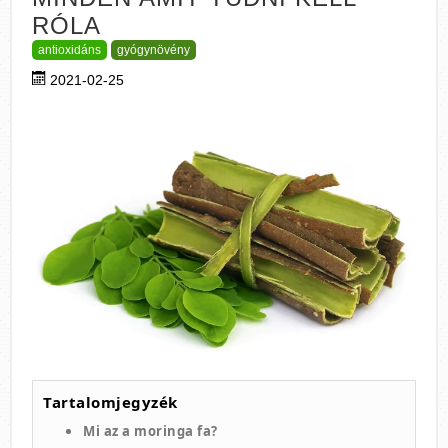
RÓLA
antioxidáns
gyógynövény
2021-02-25
Tartalomjegyzék
Mi az a moringa fa?