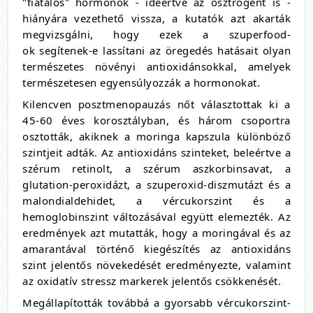
"fiatalos" hormonok - ideértve az ösztrogént is -
hiányára vezethető vissza, a kutatók azt akarták
megvizsgálni, hogy ezek a szuperfood-
ok segítenek-e lassítani az öregedés hatásait olyan
természetes növényi antioxidánsokkal, amelyek
természetesen egyensúlyozzák a hormonokat.
Kilencven posztmenopauzás nőt választottak ki a
45-60 éves korosztályban, és három csoportra
osztották, akiknek a moringa kapszula különböző
szintjeit adták. Az antioxidáns szinteket, beleértve a
szérum retinolt, a szérum aszkorbinsavat, a
glutation-peroxidázt, a szuperoxid-diszmutázt és a
malondialdehidet, a vércukorszint és a
hemoglobinszint változásával együtt elemezték. Az
eredmények azt mutatták, hogy a moringával és az
amarantával történő kiegészítés az antioxidáns
szint jelentős növekedését eredményezte, valamint
az oxidatív stressz markerek jelentős csökkenését.
Megállapították továbbá a gyorsabb vércukorszint-