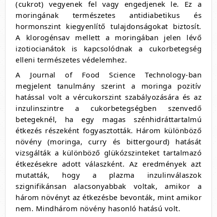
(cukrot) vegyenek fel vagy engedjenek le. Ez a
moringának természetes antidiabetikus és
hormonszint kiegyenlítő tulajdonságokat biztosít.
A klorogénsav mellett a moringában jelen lévő
izotiocianátok is kapcsolódnak a cukorbetegség
elleni természetes védelemhez.
A Journal of Food Science Technology-ban
megjelent tanulmány szerint a moringa pozitív
hatással volt a vércukorszint szabályozására és az
inzulinszintre a cukorbetegségben szenvedő
betegeknél, ha egy magas szénhidráttartalmú
étkezés részeként fogyasztották. Három különböző
növény (moringa, curry és bittergourd) hatását
vizsgálták a különböző glükózszinteket tartalmazó
étkezésekre adott válaszként. Az eredmények azt
mutatták, hogy a plazma inzulinválaszok
szignifikánsan alacsonyabbak voltak, amikor a
három növényt az étkezésbe bevonták, mint amikor
nem. Mindhárom növény hasonló hatású volt.