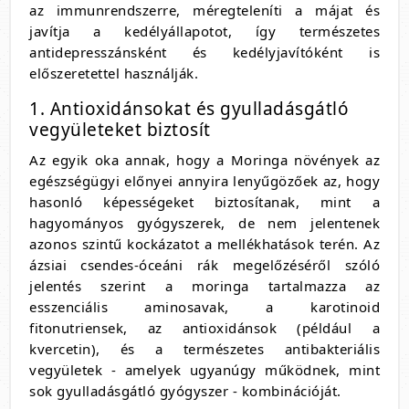
az immunrendszerre, méregteleníti a májat és
javítja a kedélyállapotot, így természetes
antidepresszánsként és kedélyjavítóként is
előszeretettel használják.
1. Antioxidánsokat és gyulladásgátló
vegyületeket biztosít
Az egyik oka annak, hogy a Moringa növények az
egészségügyi előnyei annyira lenyűgözőek az, hogy
hasonló képességeket biztosítanak, mint a
hagyományos gyógyszerek, de nem jelentenek
azonos szintű kockázatot a mellékhatások terén. Az
ázsiai csendes-óceáni rák megelőzéséről szóló
jelentés szerint a moringa tartalmazza az
esszenciális aminosavak, a karotinoid
fitonutriensek, az antioxidánsok (például a
kvercetin), és a természetes antibakteriális
vegyületek - amelyek ugyanúgy működnek, mint
sok gyulladásgátló gyógyszer - kombinációját.