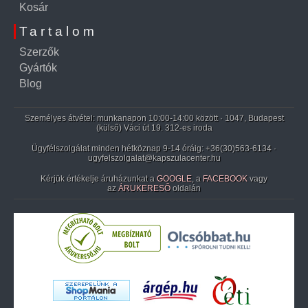
Kosár
Tartalom
Szerzők
Gyártók
Blog
Személyes átvétel: munkanapon 10:00-14:00 között · 1047, Budapest
(külső) Váci út 19. 312-es iroda
Ügyfélszolgálat minden hétköznap 9-14 óráig:
+36(30)563-6134
·
ugyfelszolgalat@kapszulacenter.hu
Kérjük értékelje áruházunkat a
GOOGLE
, a
FACEBOOK
vagy
az
ÁRUKERESŐ
oldalán