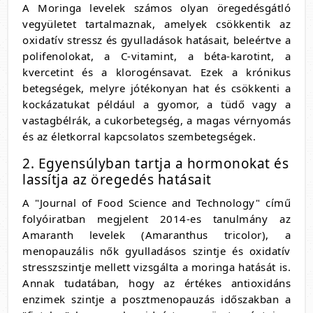
A Moringa levelek számos olyan öregedésgátló
vegyületet tartalmaznak, amelyek csökkentik az
oxidatív stressz és gyulladások hatásait, beleértve a
polifenolokat, a C-vitamint, a béta-karotint, a
kvercetint és a klorogénsavat. Ezek a krónikus
betegségek, melyre jótékonyan hat és csökkenti a
kockázatukat például a gyomor, a tüdő vagy a
vastagbélrák, a cukorbetegség, a magas vérnyomás
és az életkorral kapcsolatos szembetegségek.
2. Egyensúlyban tartja a hormonokat és
lassítja az öregedés hatásait
A "Journal of Food Science and Technology" című
folyóiratban megjelent 2014-es tanulmány az
Amaranth levelek (Amaranthus tricolor), a
menopauzális nők gyulladásos szintje és oxidatív
stresszszintje mellett vizsgálta a moringa hatását is.
Annak tudatában, hogy az értékes antioxidáns
enzimek szintje a posztmenopauzás időszakban a