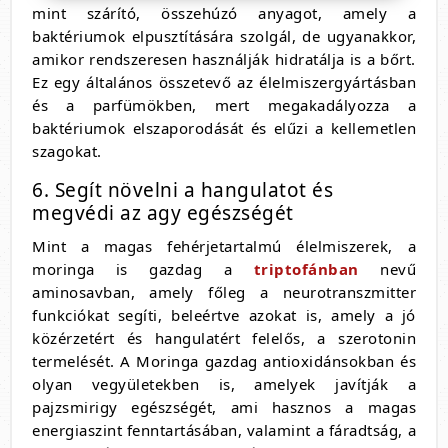
mint szárító, összehúzó anyagot, amely a
baktériumok elpusztítására szolgál, de ugyanakkor,
amikor rendszeresen használják hidratálja is a bőrt.
Ez egy általános összetevő az élelmiszergyártásban
és a parfümökben, mert megakadályozza a
baktériumok elszaporodását és elűzi a kellemetlen
szagokat.
6. Segít növelni a hangulatot és
megvédi az agy egészségét
Mint a magas fehérjetartalmú élelmiszerek, a
moringa is gazdag a
triptofánban
nevű
aminosavban, amely főleg a neurotranszmitter
funkciókat segíti, beleértve azokat is, amely a jó
közérzetért és hangulatért felelős, a szerotonin
termelését. A Moringa gazdag antioxidánsokban és
olyan vegyületekben is, amelyek javítják a
pajzsmirigy egészségét, ami hasznos a magas
energiaszint fenntartásában, valamint a fáradtság, a