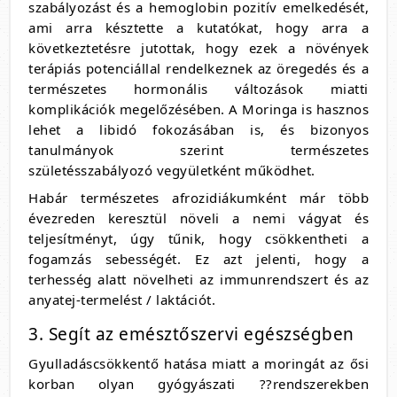
szabályozást és a hemoglobin pozitív emelkedését,
ami arra késztette a kutatókat, hogy arra a
következtetésre jutottak, hogy ezek a növények
terápiás potenciállal rendelkeznek az öregedés és a
természetes hormonális változások miatti
komplikációk megelőzésében. A Moringa is hasznos
lehet a libidó fokozásában is, és bizonyos
tanulmányok szerint természetes
születésszabályozó vegyületként működhet.
Habár természetes afrozidiákumként már több
évezreden keresztül növeli a nemi vágyat és
teljesítményt, úgy tűnik, hogy csökkentheti a
fogamzás sebességét. Ez azt jelenti, hogy a
terhesség alatt növelheti az immunrendszert és az
anyatej-termelést / laktációt.
3. Segít az emésztőszervi egészségben
Gyulladáscsökkentő hatása miatt a moringát az ősi
korban olyan gyógyászati ??rendszerekben