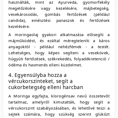
használták, mint az Ayurveda, gyomorfekély
megelőzésére vagy kezelésére, májbetegség,
vesekárosodás, gombás fertőzések (például
candida), emésztési panaszok és fertőzések
kezelésére.
A moringaolaj gyakori alkalmazása elősegíti a
májműködést, és ezáltal méregteleníti a káros
anyagoktól - például nehézfémek - a testét.
Lehetséges, hogy képes segíteni a vesekövek,
húgyúti fertőzések, székrekedés, folyadékretenció /
ödéma és hasmenés elleni küzdelmet.
4. Egyensúlyba hozza a
vércukorszinteket, segít a
cukorbetegség elleni harcban
A Moringa egyfajta, klorogénsav nevű összetevőt
tartalmaz, amelyről kimutatták, hogy segít a
vércukorszint szabályozásában, és lehetővé teszi a
sejtek számára, hogy szükség szerint glükózt