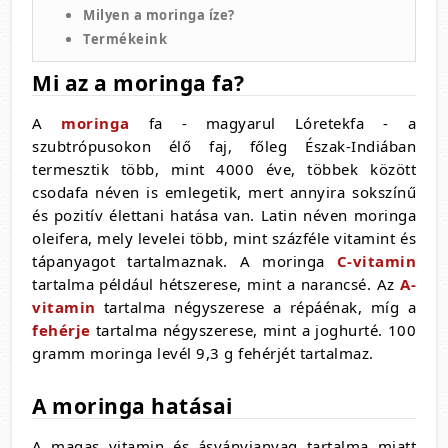
Milyen a moringa íze?
Termékeink
Mi az a moringa fa?
A
moringa
fa - magyarul Lóretekfa - a
szubtrópusokon élő faj, főleg Észak-Indiában
termesztik több, mint 4000 éve, többek között
csodafa néven is emlegetik, mert annyira sokszínű
és pozitív élettani hatása van. Latin néven moringa
oleifera, mely levelei több, mint százféle vitamint és
tápanyagot tartalmaznak. A moringa
C-vitamin
tartalma például hétszerese, mint a narancsé. Az
A-
vitamin
tartalma négyszerese a répáénak, míg a
fehérje
tartalma négyszerese, mint a joghurté. 100
gramm moringa levél 9,3 g fehérjét tartalmaz.
A moringa hatásai
A magas vitamin és ásványianyag tartalma miatt