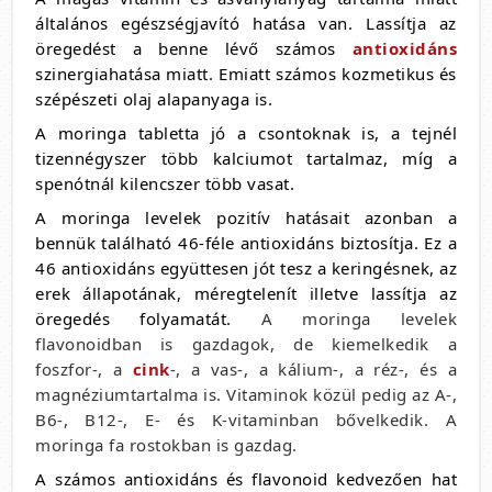
általános egészségjavító hatása van. Lassítja az
öregedést a benne lévő számos
antioxidáns
szinergiahatása miatt. Emiatt számos kozmetikus és
szépészeti olaj alapanyaga is.
A moringa tabletta jó a csontoknak is, a tejnél
tizennégyszer több kalciumot tartalmaz, míg a
spenótnál kilencszer több vasat.
A moringa levelek pozitív hatásait azonban a
bennük található 46-féle antioxidáns biztosítja. Ez a
46 antioxidáns együttesen jót tesz a keringésnek, az
erek állapotának, méregtelenít illetve lassítja az
öregedés folyamatát.
A moringa levelek
flavonoidban is gazdagok, de kiemelkedik a
foszfor-, a
cink
-, a vas-, a kálium-, a réz-, és a
magnéziumtartalma is. Vitaminok közül pedig az A-,
B6-, B12-, E- és K-vitaminban bővelkedik. A
moringa fa rostokban is gazdag.
A számos antioxidáns és flavonoid kedvezően hat