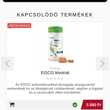
KAPCSOLÓDÓ
TERMÉKEK
ea kivonat
Tenmag
EGCG kivonat
z EGCG antioxidánsokkal támogatja anyagcseréd
Próbáld ki
tését és az éhségérzet csökkentését, segítve a fogyást
és tapas
és a narancsbőr elleni küzdelmet.
5 990 Ft