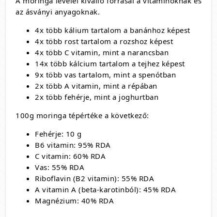
A moringa levelei kiválló forrásai a vitaminoknak és
az ásványi anyagoknak.
4x több kálium tartalom a banánhoz képest
4x több rost tartalom a rozshoz képest
4x több C vitamin, mint a narancsban
14x több kálcium tartalom a tejhez képest
9x több vas tartalom, mint a spenótban
2x több A vitamin, mint a répában
2x több fehérje, mint a joghurtban
100g moringa tépértéke a következő:
Fehérje: 10 g
B6 vitamin: 95% RDA
C vitamin: 60% RDA
Vas: 55% RDA
Riboflavin (B2 vitamin): 55% RDA
A vitamin A (beta-karotinból): 45% RDA
Magnézium: 40% RDA