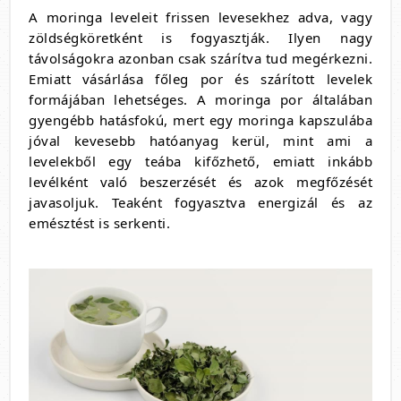
A moringa leveleit frissen levesekhez adva, vagy
zöldségköretként is fogyasztják. Ilyen nagy
távolságokra azonban csak szárítva tud megérkezni.
Emiatt vásárlása főleg por és szárított levelek
formájában lehetséges. A moringa por általában
gyengébb hatásfokú, mert egy moringa kapszulába
jóval kevesebb hatóanyag kerül, mint ami a
levelekből egy teába kifőzhető, emiatt inkább
levélként való beszerzését és azok megfőzését
javasoljuk. Teaként fogyasztva energizál és az
emésztést is serkenti.