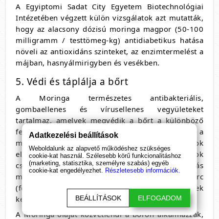
A Egyiptomi Sadat City Egyetem Biotechnológiai
Intézetében végzett külön vizsgálatok azt mutatták,
hogy az alacsony dózisú moringa magpor (50-100
milligramm / testtömeg-kg) antidiabetikus hatása
növeli az antioxidáns szinteket, az enzimtermelést a
májban, hasnyálmirigyben és vesékben.
5. Védi és táplálja a bőrt
A Moringa természetes antibakteriális,
gombaellenes és vírusellenes vegyületeket
tartalmaz, amelyek megvédik a bőrt a különböző
fertőzési formáktól. Néhány gyakori módszer a
Adatkezelési beállítások
moringa alkalmazására a bőrön: a lábszagok
Weboldalunk az alapvető működéshez szükséges
eltávolítása, a pattanások okozta gyulladások
cookie-kat használ. Szélesebb körű funkcionalitáshoz
(marketing, statisztika, személyre szabás) egyéb
csökkentése, a fertőzések kezelése, a korpásodás
cookie-kat engedélyezhet.
Részletesebb információk.
megszüntetése, az ínybetegségek elleni harc
(fogínygyulladás), égési sérülések vagy sebek
BEÁLLÍTÁSOK
ELFOGADOM
kezelése.
A Moringa-olajat közvetlenül a bőrön alkalmazzák,