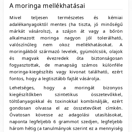
A moringa mellékhatásai
Mivel teljesen természetes és kémiai
adalékanyagoktól mentes (ha tiszta, jó minőségű
márkát vásárolsz), a szájon át vagy a bőrön
alkalmazott moringa nagyon jól tolerálható,
valószínűleg nem okoz mellékhatásokat. A
moringákból származó levelek, gyümölcsök, olajok
és magvak évezredek óta biztonságosan
fogyasztottak, de manapság számos különféle
moringa-kiegészítés vagy kivonat található, ezért
fontos, hogy a legtisztább fajtát vásárolja.
Lehetséges, hogy a moringát bizonyos
kiegészítőkben szintetikus összetevőkkel,
töltőanyagokkal és toxinokkal kombinálják, ezért
gondosan olvassa el az összetevőket címkén.
Óvatosan kövesse az adagolási utasításokat,
naponta legfeljebb 6 grammot szedjen, legfeljebb
három hétig (a tanulmányok szerint ez a mennyiség