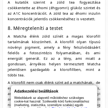
A kutatók szerint a zöld tea fogyasztása
csökkentette az éhomi (éhgyomri) glükóz szintet és
az A1C koncentrációt. A zöld tea az éhomi inzulin
koncentrációk jelentős csökkenéséhez is vezetett.
8. Méregteleníti a testet
A Matcha élénk zöld színét a magas klorofill
tartalmának köszönheti. A klorofill olyan típusú
növényi pigment, amely a fény felszívódásáért
felelős a fotoszintézis folyamatában, és ami
energiát generál. Ez az a tény, ami miatt a
gondosan, árnyékos helyen termesztett Matcha
jelentősen gazdagabb a klorofillben, mint a
többi tea.
A klorofill nem csak élénk színt ad a matchának, de
egy nagyon hatékony méregtelenítő vegyület is,
Adatkezelési beállítások
amely segíthet a nem kívánt méreganyagok, vegyi
Weboldalunk az alapvető működéshez szükséges
anyagok és nehézfémek eltávolításában. A klorofill
cookie-kat használ. Szélesebb körű funkcionalitáshoz
növeli a vér oxigén- és más mikrotápanyag
(marketing, statisztika, személyre szabás) egyéb