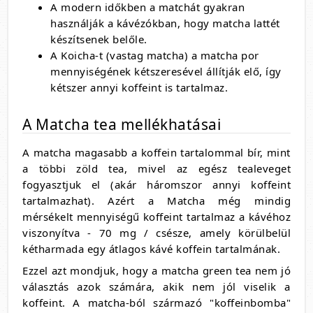
A modern időkben a matchát gyakran
használják a kávézókban, hogy matcha lattét
készítsenek belőle.
A Koicha-t (vastag matcha) a matcha por
mennyiségének kétszeresével állítják elő, így
kétszer annyi koffeint is tartalmaz.
A Matcha tea mellékhatásai
A matcha magasabb a koffein tartalommal bír, mint
a többi zöld tea, mivel az egész tealeveget
fogyasztjuk el (akár háromszor annyi koffeint
tartalmazhat). Azért a Matcha még mindig
mérsékelt mennyiségű koffeint tartalmaz a kávéhoz
viszonyítva - 70 mg / csésze, amely körülbelül
kétharmada egy átlagos kávé koffein tartalmának.
Ezzel azt mondjuk, hogy a matcha green tea nem jó
választás azok számára, akik nem jól viselik a
koffeint. A matcha-ból származó "koffeinbomba"