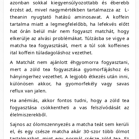
azonban sokkal kiegyensúlyozottabb és éberebb
érzést ad, mivel nagymértékben tartalmazza az L-
theanin nyugtató hatású aminosavat. A koffein
tartalma miatt a legmegfelelőbb, ha lefekvés előtt
hat órán belül már nem fogyaszt matchát, hogy
elkerülje az alvási problémákat. Túlzásba se vigye a
matcha tea fogyasztását, mert a túl sok koffeines
ital koffein túladagoláshoz vezethet.
A Matchát nem ajánlott éhgyomorra fogyasztani,
mert a zöld tea fogyasztása gyomorfájáshoz és
hányingerhez vezethet. A legjobb étkezés után inni,
különösen akkor, ha gyomorfekély vagy savas
reflux van jalen.
Ha anémiás, akkor fontos tudni, hogy a zöld tea
fogyasztása csökkentheti a vas felszívódását az
élelmiszerekből.
Sajnos az ólomszennyezés a matcha teát sem kerüli
el, és egy csésze matcha akár 30-szor több ólmot
tartalmazhat, mint egy normál csésze zöld tea. Ez