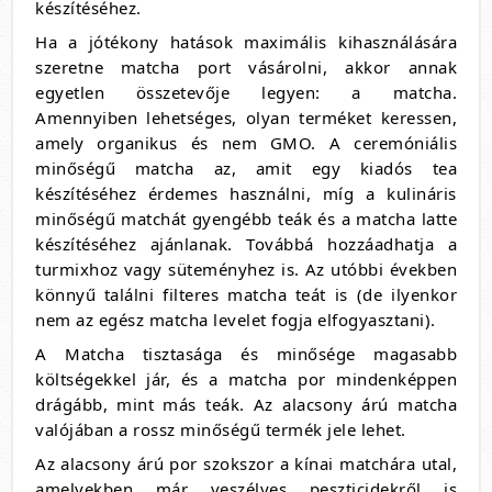
készítéséhez.
Ha a jótékony hatások maximális kihasználására
szeretne matcha port vásárolni, akkor annak
egyetlen összetevője legyen: a matcha.
Amennyiben lehetséges, olyan terméket keressen,
amely organikus és nem GMO. A ceremóniális
minőségű matcha az, amit egy kiadós tea
készítéséhez érdemes használni, míg a kulináris
minőségű matchát gyengébb teák és a matcha latte
készítéséhez ajánlanak. Továbbá hozzáadhatja a
turmixhoz vagy süteményhez is. Az utóbbi években
könnyű találni filteres matcha teát is (de ilyenkor
nem az egész matcha levelet fogja elfogyasztani).
A Matcha tisztasága és minősége magasabb
költségekkel jár, és a matcha por mindenképpen
drágább, mint más teák. Az alacsony árú matcha
valójában a rossz minőségű termék jele lehet.
Az alacsony árú por szokszor a kínai matchára utal,
amelyekben már veszélyes peszticidekről is