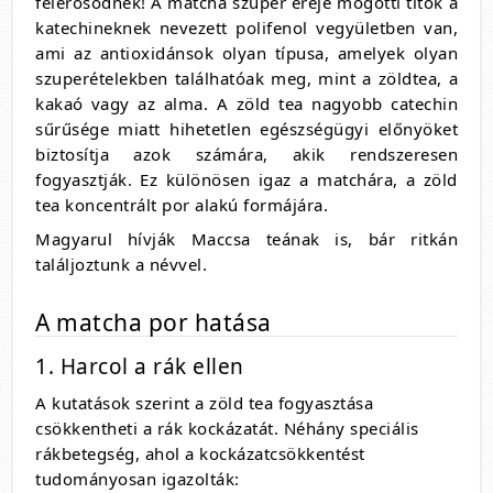
felerősödnek! A matcha szuper ereje mögötti titok a
katechineknek nevezett polifenol vegyületben van,
ami az antioxidánsok olyan típusa, amelyek olyan
szuperételekben találhatóak meg, mint a zöldtea, a
kakaó vagy az alma. A zöld tea nagyobb catechin
sűrűsége miatt hihetetlen egészségügyi előnyöket
biztosítja azok számára, akik rendszeresen
fogyasztják. Ez különösen igaz a matchára, a zöld
tea koncentrált por alakú formájára.
Magyarul hívják Maccsa teának is, bár ritkán
találjoztunk a névvel.
A matcha por hatása
1. Harcol a rák ellen
A kutatások szerint a zöld tea fogyasztása
csökkentheti a rák kockázatát.
Néhány speciális
rákbetegség, ahol a kockázatcsökkentést
tudományosan igazolták: