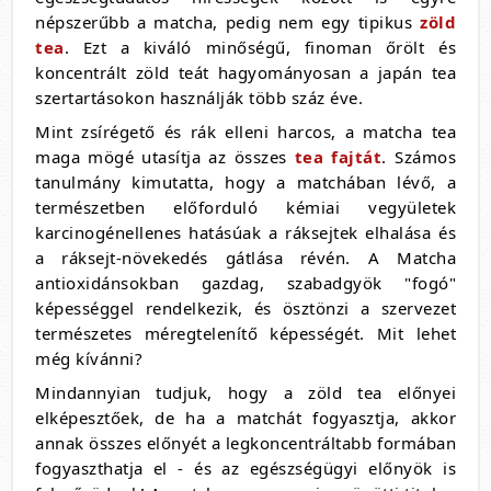
népszerűbb a matcha, pedig nem egy tipikus
zöld
tea
. Ezt a kiváló minőségű, finoman őrölt és
koncentrált zöld teát hagyományosan a japán tea
szertartásokon használják több száz éve.
Mint zsírégető és rák elleni harcos, a matcha tea
maga mögé utasítja az összes
tea fajtát
. Számos
tanulmány kimutatta, hogy a matchában lévő, a
természetben előforduló kémiai vegyületek
karcinogénellenes hatásúak a ráksejtek elhalása és
a ráksejt-növekedés gátlása révén. A Matcha
antioxidánsokban gazdag, szabadgyök "fogó"
képességgel rendelkezik, és ösztönzi a szervezet
természetes méregtelenítő képességét. Mit lehet
még kívánni?
Mindannyian tudjuk, hogy a zöld tea előnyei
elképesztőek, de ha a matchát fogyasztja, akkor
annak összes előnyét a legkoncentráltabb formában
fogyaszthatja el - és az egészségügyi előnyök is