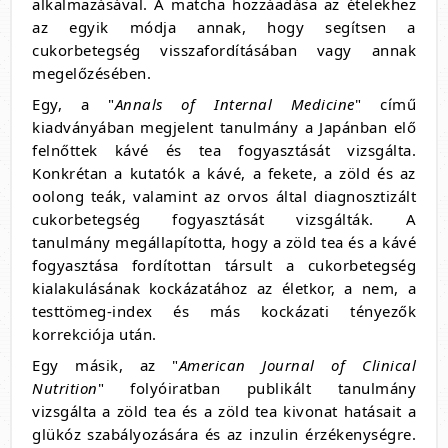
alkalmazásával. A matcha hozzáadása az ételekhez
az egyik módja annak, hogy segítsen a
cukorbetegség visszafordításában vagy annak
megelőzésében.
Egy, a "
Annals of Internal Medicine
" című
kiadványában megjelent tanulmány a Japánban elő
felnőttek kávé és tea fogyasztását vizsgálta.
Konkrétan a kutatók a kávé, a fekete, a zöld és az
oolong teák, valamint az orvos által diagnosztizált
cukorbetegség fogyasztását vizsgálták. A
tanulmány megállapította, hogy a zöld tea és a kávé
fogyasztása fordítottan társult a cukorbetegség
kialakulásának kockázatához az életkor, a nem, a
testtömeg-index és más kockázati tényezők
korrekciója után.
Egy másik, az "
American Journal of Clinical
Nutrition
" folyóiratban publikált tanulmány
vizsgálta a zöld tea és a zöld tea kivonat hatásait a
glükóz szabályozására és az inzulin érzékenységre.