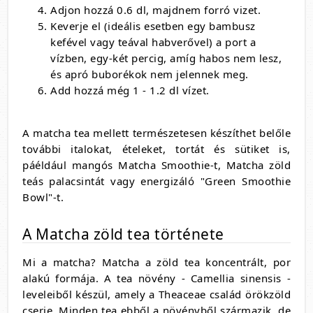
Adjon hozzá 0.6 dl, majdnem forró vizet.
Keverje el (ideális esetben egy bambusz
kefével vagy teával habverővel) a port a
vízben, egy-két percig, amíg habos nem lesz,
és apró buborékok nem jelennek meg.
Add hozzá még 1 - 1.2 dl vízet.
A matcha tea mellett természetesen készíthet belőle
további italokat, ételeket, tortát és sütiket is,
páéldául mangós Matcha Smoothie-t, Matcha zöld
teás palacsintát vagy energizáló "Green Smoothie
Bowl"-t.
A Matcha zöld tea története
Mi a matcha? Matcha a zöld tea koncentrált, por
alakú formája. A tea növény - Camellia sinensis -
leveleiből készül, amely a Theaceae család örökzöld
cserje. Minden tea ebből a növényből származik, de