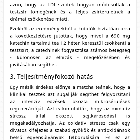
azon, hogy az LDL-szintek hogyan módosultak a
testzsír tömegének és a teljes zsírterületnek a
drámai csökkenése miatt.
Ezekből az eredményekből a kutatók biztatóan arra
a következtetésre jutottak, hogy mivel a 690 mg
katechin tartalmú tea 12 héten keresztül csökkenti a
testzsírt, a catechinek fogyasztása számos betegség
- különösen az elhízás - megelőzésében és
javításában segíthet.
3. Teljesítményfokozó hatás
Egy másik érdekes előnye a matcha teának, hogy a
klinikai tesztek azt sugallják segíthet felgyorsítani
az intenzív edzések okozta mikrosérülések
regenerációját. Azt is kimutatták, hogy az oxidatív
stressz által okozott sejtkárosodást is
megakadályozhatja. Az oxidatív stressz csak egy
divatos kifejezés a szabad gyökök és antioxidánsok
belső egyensúlyányak felborulására. És ez az