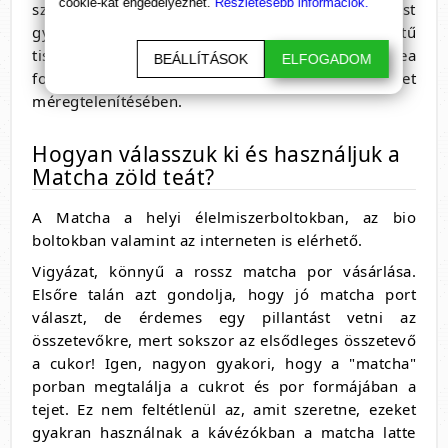
cookie-kat engedélyezhet.
Részletesebb információk.
szállítási kapacitását a sejtekbe, ami segít a test
gyorsabb regenerálódásában és a sejtszintű
tisztításában. Napi egy csésze matcha tea
BEÁLLÍTÁSOK
ELFOGADOM
fogyasztása nagyban segíthet a szervezet
méregtelenítésében.
Hogyan válasszuk ki és használjuk a
Matcha zöld teát?
A Matcha a helyi élelmiszerboltokban, az bio
boltokban valamint az interneten is elérhető.
Vigyázat, könnyű a rossz matcha por vásárlása.
Elsőre talán azt gondolja, hogy jó matcha port
választ, de érdemes egy pillantást vetni az
összetevőkre, mert sokszor az elsődleges összetevő
a cukor! Igen, nagyon gyakori, hogy a "matcha"
porban megtalálja a cukrot és por formájában a
tejet. Ez nem feltétlenül az, amit szeretne, ezeket
gyakran használnak a kávézókban a matcha latte