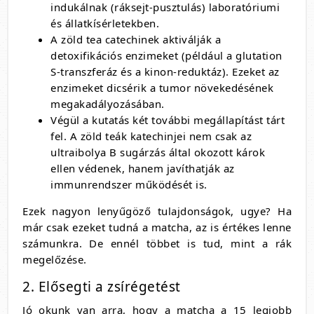
indukálnak (ráksejt-pusztulás) laboratóriumi
és állatkísérletekben.
A zöld tea catechinek aktiválják a
detoxifikációs enzimeket (például a glutation
S-transzferáz és a kinon-reduktáz). Ezeket az
enzimeket dicsérik a tumor növekedésének
megakadályozásában.
Végül a kutatás két további megállapítást tárt
fel. A zöld teák katechinjei nem csak az
ultraibolya B sugárzás által okozott károk
ellen védenek, hanem javíthatják az
immunrendszer működését is.
Ezek nagyon lenyűgöző tulajdonságok, ugye? Ha
már csak ezeket tudná a matcha, az is értékes lenne
számunkra. De ennél többet is tud, mint a rák
megelőzése.
2. Elősegti a zsírégetést
Jó okunk van arra, hogy a matcha a 15 legjobb