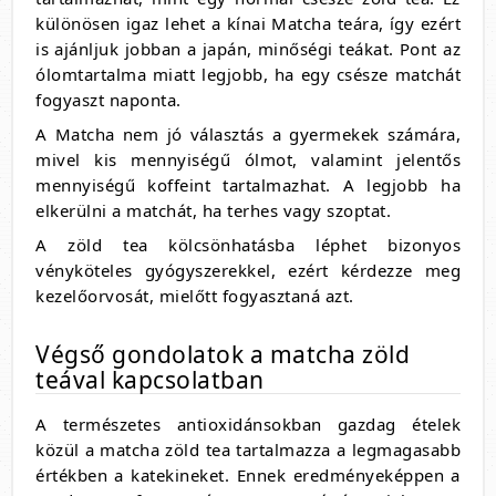
különösen igaz lehet a kínai Matcha teára, így ezért
is ajánljuk jobban a japán, minőségi teákat. Pont az
ólomtartalma miatt legjobb, ha egy csésze matchát
fogyaszt naponta.
A Matcha nem jó választás a gyermekek számára,
mivel kis mennyiségű ólmot, valamint jelentős
mennyiségű koffeint tartalmazhat. A legjobb ha
elkerülni a matchát, ha terhes vagy szoptat.
A zöld tea kölcsönhatásba léphet bizonyos
vényköteles gyógyszerekkel, ezért kérdezze meg
kezelőorvosát, mielőtt fogyasztaná azt.
Végső gondolatok a matcha zöld
teával kapcsolatban
A természetes antioxidánsokban gazdag ételek
közül a matcha zöld tea tartalmazza a legmagasabb
értékben a katekineket. Ennek eredményeképpen a