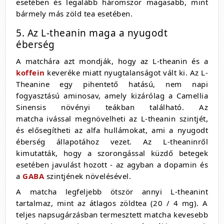
esetében és legalább háromszor magasabb, mint
bármely más zöld tea esetében.
5. Az L-theanin maga a nyugodt
éberség
A matchára azt mondják, hogy az L-theanin és a
koffein
keveréke miatt nyugtalanságot vált ki. Az L-
Theanine egy pihentető hatású, nem napi
fogyasztású aminosav, amely kizárólag a Camellia
Sinensis növényi teákban található. Az
matcha ivással megnövelheti az L-theanin szintjét,
és elősegítheti az alfa hullámokat, ami a nyugodt
éberség állapotához vezet. Az L-theaninről
kimutatták, hogy a szorongással küzdő betegek
esetében javulást hozott - az agyban a dopamin és
a
GABA
szintjének növelésével.
A matcha legfeljebb ötször annyi L-theanint
tartalmaz, mint az átlagos zöldtea (20 / 4 mg). A
teljes napsugárzásban termesztett matcha kevesebb