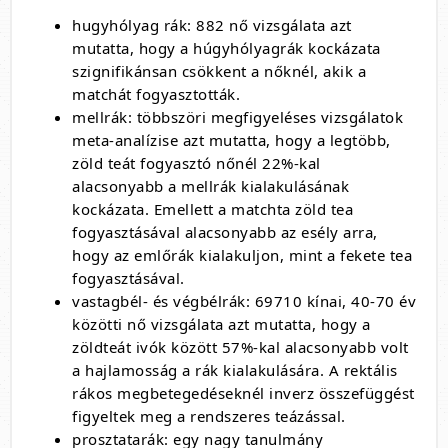
hugyhólyag rák: 882 nő vizsgálata azt
mutatta, hogy a húgyhólyagrák kockázata
szignifikánsan csökkent a nőknél, akik a
matchát fogyasztották.
mellrák: többszöri megfigyeléses vizsgálatok
meta-analízise azt mutatta, hogy a legtöbb,
zöld teát fogyasztó nőnél 22%-kal
alacsonyabb a mellrák kialakulásának
kockázata.
Emellett a matchta zöld tea
fogyasztásával alacsonyabb az esély arra,
hogy az emlőrák kialakuljon, mint a fekete tea
fogyasztásával.
vastagbél- és végbélrák: 69710 kínai, 40-70 év
közötti nő vizsgálata azt mutatta, hogy a
zöldteát ivók között 57%-kal alacsonyabb volt
a hajlamosság a rák kialakulására.
A rektális
rákos megbetegedéseknél inverz összefüggést
figyeltek meg a rendszeres teázással.
prosztatarák: egy nagy tanulmány