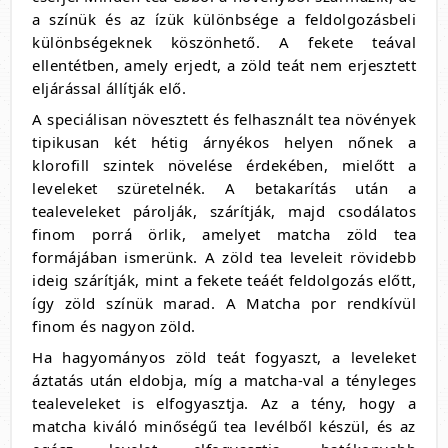
a színük és az ízük különbsége a feldolgozásbeli
különbségeknek köszönhető. A fekete teával
ellentétben, amely erjedt, a zöld teát nem erjesztett
eljárással állítják elő.
A speciálisan növesztett és felhasznált tea növények
tipikusan két hétig árnyékos helyen nőnek a
klorofill szintek növelése érdekében, mielőtt a
leveleket szüretelnék. A betakarítás után a
tealeveleket párolják, szárítják, majd csodálatos
finom porrá örlik, amelyet matcha zöld tea
formájában ismerünk. A zöld tea leveleit rövidebb
ideig szárítják, mint a fekete teáét feldolgozás előtt,
így zöld színük marad. A Matcha por rendkívül
finom és nagyon zöld.
Ha hagyományos zöld teát fogyaszt, a leveleket
áztatás után eldobja, míg a matcha-val a tényleges
tealeveleket is elfogyasztja. Az a tény, hogy a
matcha kiváló minőségű tea levélből készül, és az