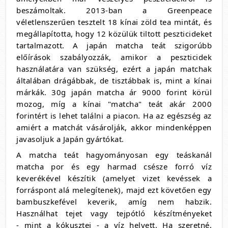
beszámoltak. 2013-ban a Greenpeace
véletlenszerűen tesztelt 18 kínai zöld tea mintát, és
megállapította, hogy 12 közülük tiltott peszticideket
tartalmazott. A japán matcha teát szigorúbb
előírások szabályozzák, amikor a peszticidek
használatára van szükség, ezért a japán matchak
általában drágábbak, de tisztábbak is, mint a kínai
márkák. 30g japán matcha ár 9000 forint körül
mozog, míg a kínai "matcha" teát akár 2000
forintért is lehet találni a piacon. Ha az egészség az
amiért a matchát vásárolják, akkor mindenképpen
javasoljuk a Japán gyártókat.
A matcha teát hagyományosan egy teáskanál
matcha por és egy harmad csésze forró víz
keverékével készítik (amelyet vizet kevéssek a
forráspont alá melegítenek), majd ezt követően egy
bambuszkefével keverik, amíg nem habzik.
Használhat tejet vagy tejpótló készítményeket
- mint a kókusztej - a víz helyett. Ha szeretné,