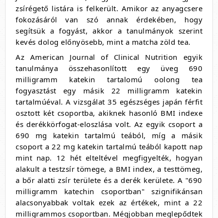
zsírégető listára is felkerült. Amikor az anyagcsere
fokozásáról van szó annak érdekében, hogy
segítsük a fogyást, akkor a tanulmányok szerint
kevés dolog előnyösebb, mint a matcha zöld tea.
Az American Journal of Clinical Nutrition egyik
tanulmánya összehasonlított egy üveg 690
milligramm katekin tartalomú oolong tea
fogyasztást egy másik 22 milligramm katekin
tartalmúéval. A vizsgálat 35 egészséges japán férfit
osztott két csoportba, akiknek hasonló BMI indexe
és derékkörfogat-eloszlása volt. Az egyik csoport a
690 mg katekin tartalmú teából, míg a másik
csoport a 22 mg katekin tartalmú teából kapott nap
mint nap. 12 hét elteltével megfigyelték, hogyan
alakult a testzsír tömege, a BMI index, a testtömeg,
a bőr alatti zsír területe és a derék kerülete. A "690
milligramm katechin csoportban" szignifikánsan
alacsonyabbak voltak ezek az értékek, mint a 22
milligrammos csoportban. Mégjobban meglepődtek