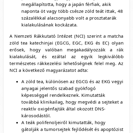
megállapította, hogy a japán férfiak, akik
naponta öt vagy több csésze zöld teát ittak, 48
százalékkal alacsonyabb volt a prosztatarák
kialakulásának kockázata.
A Nemzeti Rákkutató Intézet (NCI) szerint a matcha
zöld tea katechinjai (EGCG, EGC, EKG és EC) olyan
erősek, hogy valóban megakadályozzák a rák
kialakulását, és ezáltal az egyik legkiválóbb
természetes rákkezelési lehetőségnek felel meg. Az
NCI a következő magyarázatot adta:
A zöld tea, különösen az EGCG és az EKG vegyi
anyagai jelentős szabad gyökfogó
képességgel rendelkeznek. Kimutatták
továbbá klinikailag, hogy megvédi a sejteket a
reaktív oxigénfajták által okozott DNS-
károsodástól.
A teák polifenoljeiről kimutatták, hogy
gátolják a tumorsejtek fejlődését és apoptózist