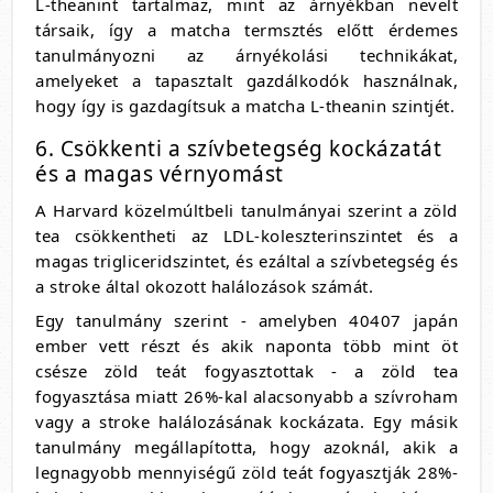
L-theanint tartalmaz, mint az árnyékban nevelt
társaik, így a matcha termsztés előtt érdemes
tanulmányozni az árnyékolási technikákat,
amelyeket a tapasztalt gazdálkodók használnak,
hogy így is gazdagítsuk a matcha L-theanin szintjét.
6. Csökkenti a szívbetegség kockázatát
és a magas vérnyomást
A Harvard közelmúltbeli tanulmányai szerint a zöld
tea csökkentheti az LDL-koleszterinszintet és a
magas trigliceridszintet, és ezáltal a szívbetegség és
a stroke által okozott halálozások számát.
Egy tanulmány szerint - amelyben 40407 japán
ember vett részt és akik naponta több mint öt
csésze zöld teát fogyasztottak - a zöld tea
fogyasztása miatt 26%-kal alacsonyabb a szívroham
vagy a stroke halálozásának kockázata. Egy másik
tanulmány megállapította, hogy azoknál, akik a
legnagyobb mennyiségű zöld teát fogyasztják 28%-