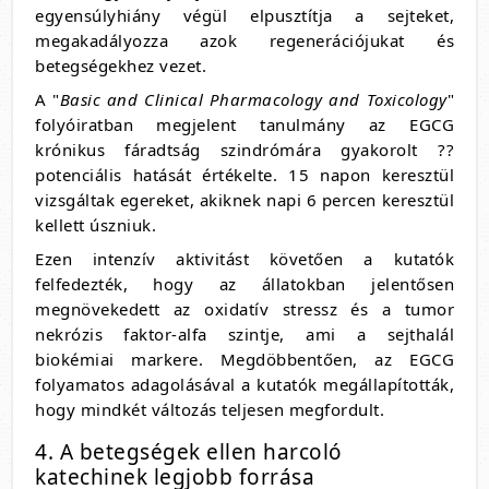
egyensúlyhiány végül elpusztítja a sejteket,
megakadályozza azok regenerációjukat és
betegségekhez vezet.
A "
Basic and Clinical Pharmacology and Toxicology
"
folyóiratban megjelent tanulmány az EGCG
krónikus fáradtság szindrómára gyakorolt ??
potenciális hatását értékelte. 15 napon keresztül
vizsgáltak egereket, akiknek napi 6 percen keresztül
kellett úszniuk.
Ezen intenzív aktivitást követően a kutatók
felfedezték, hogy az állatokban jelentősen
megnövekedett az oxidatív stressz és a tumor
nekrózis faktor-alfa szintje, ami a sejthalál
biokémiai markere. Megdöbbentően, az EGCG
folyamatos adagolásával a kutatók megállapították,
hogy mindkét változás teljesen megfordult.
4. A betegségek ellen harcoló
katechinek legjobb forrása