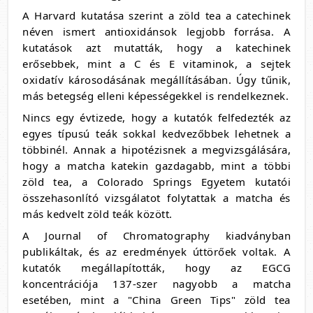
A Harvard kutatása szerint a zöld tea a catechinek
néven ismert antioxidánsok legjobb forrása. A
kutatások azt mutatták, hogy a katechinek
erősebbek, mint a C és E vitaminok, a sejtek
oxidatív károsodásának megállításában. Úgy tűnik,
más betegség elleni képességekkel is rendelkeznek.
Nincs egy évtizede, hogy a kutatók felfedezték az
egyes típusú teák sokkal kedvezőbbek lehetnek a
többinél. Annak a hipotézisnek a megvizsgálására,
hogy a matcha katekin gazdagabb, mint a többi
zöld tea, a Colorado Springs Egyetem kutatói
összehasonlító vizsgálatot folytattak a matcha és
más kedvelt zöld teák között.
A Journal of Chromatography kiadványban
publikáltak, és az eredmények úttörőek voltak. A
kutatók megállapították, hogy az EGCG
koncentrációja 137-szer nagyobb a matcha
esetében, mint a "China Green Tips" zöld tea