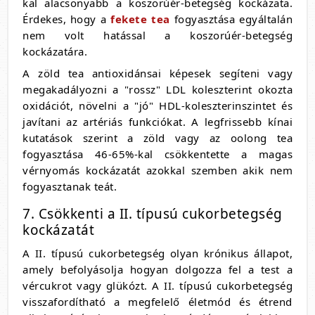
kal alacsonyabb a koszorúér-betegség kockázata.
Érdekes, hogy a
fekete tea
fogyasztása egyáltalán
nem volt hatással a koszorúér-betegség
kockázatára.
A zöld tea antioxidánsai képesek segíteni vagy
megakadályozni a "rossz" LDL koleszterint okozta
oxidációt, növelni a "jó" HDL-koleszterinszintet és
javítani az artériás funkciókat. A legfrissebb kínai
kutatások szerint a zöld vagy az oolong tea
fogyasztása 46-65%-kal csökkentette a magas
vérnyomás kockázatát azokkal szemben akik nem
fogyasztanak teát.
7. Csökkenti a II. típusú cukorbetegség
kockázatát
A II. típusú cukorbetegség olyan krónikus állapot,
amely befolyásolja hogyan dolgozza fel a test a
vércukrot vagy glükózt. A II. típusú cukorbetegség
visszafordítható a megfelelő életmód és étrend