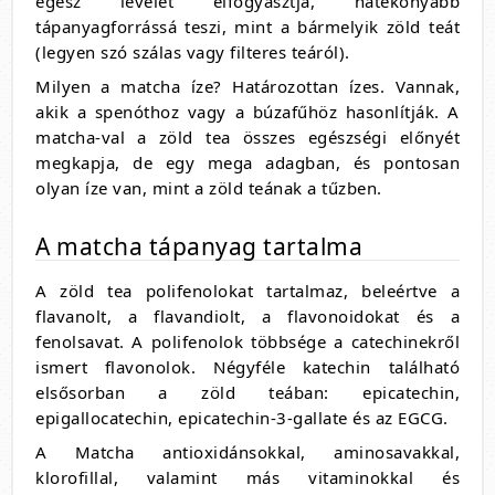
egész levelet elfogyasztja, hatékonyabb
tápanyagforrássá teszi, mint a bármelyik zöld teát
(legyen szó szálas vagy filteres teáról).
Milyen a matcha íze? Határozottan ízes. Vannak,
akik a spenóthoz vagy a búzafűhöz hasonlítják. A
matcha-val a zöld tea összes egészségi előnyét
megkapja, de egy mega adagban, és pontosan
olyan íze van, mint a zöld teának a tűzben.
A matcha tápanyag tartalma
A zöld tea polifenolokat tartalmaz, beleértve a
flavanolt, a flavandiolt, a flavonoidokat és a
fenolsavat. A polifenolok többsége a catechinekről
ismert flavonolok. Négyféle katechin található
elsősorban a zöld teában: epicatechin,
epigallocatechin, epicatechin-3-gallate és az EGCG.
A Matcha antioxidánsokkal, aminosavakkal,
klorofillal, valamint más vitaminokkal és