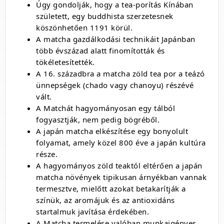
Úgy gondolják, hogy a tea-porítás Kínában
született, egy buddhista szerzetesnek
köszönhetően 1191 körül.
A matcha gazdálkodási technikáit Japánban
több évszázad alatt finomították és
tökéletesítették.
A 16. századbra a matcha zöld tea por a teázó
ünnepségek (chado vagy chanoyu) részévé
vált.
A Matchát hagyományosan egy tálból
fogyasztják, nem pedig bögréből.
A japán matcha elkészítése egy bonyolult
folyamat, amely közel 800 éve a japán kultúra
része.
A hagyományos zöld teaktól eltérően a japán
matcha növények tipikusan árnyékban vannak
termesztve, mielőtt azokat betakarítják a
színük, az aromájuk és az antioxidáns
startalmuk javítása érdekében.
A Matcha termelése valóban munkaigényes,