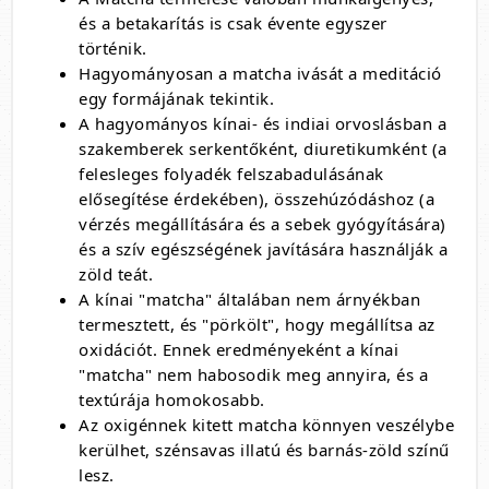
és a betakarítás is csak évente egyszer
történik.
Hagyományosan a matcha ivását a meditáció
egy formájának tekintik.
A hagyományos kínai- és indiai orvoslásban a
szakemberek serkentőként, diuretikumként (a
felesleges folyadék felszabadulásának
elősegítése érdekében), összehúzódáshoz (a
vérzés megállítására és a sebek gyógyítására)
és a szív egészségének javítására használják a
zöld teát.
A kínai "matcha" általában nem árnyékban
termesztett, és "pörkölt", hogy megállítsa az
oxidációt. Ennek eredményeként a kínai
"matcha" nem habosodik meg annyira, és a
textúrája homokosabb.
Az oxigénnek kitett matcha könnyen veszélybe
kerülhet, szénsavas illatú és barnás-zöld színű
lesz.