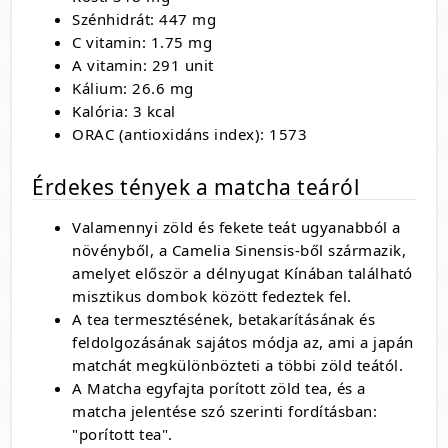
Szénhidrát: 447 mg
C vitamin: 1.75 mg
A vitamin: 291 unit
Kálium: 26.6 mg
Kalória: 3 kcal
ORAC (antioxidáns index): 1573
Érdekes tények a matcha teáról
Valamennyi zöld és fekete teát ugyanabból a
növényből, a Camelia Sinensis-ből származik,
amelyet először a délnyugat Kínában található
misztikus dombok között fedeztek fel.
A tea termesztésének, betakarításának és
feldolgozásának sajátos módja az, ami a japán
matchát megkülönbözteti a többi zöld teától.
A Matcha egyfajta porított zöld tea, és a
matcha jelentése szó szerinti fordításban:
"porított tea".