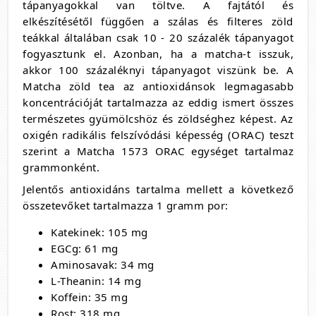
tápanyagokkal van töltve. A fajtától és
elkészítésétől függően a szálas és filteres zöld
teákkal általában csak 10 - 20 százalék tápanyagot
fogyasztunk el. Azonban, ha a matcha-t isszuk,
akkor 100 százaléknyi tápanyagot viszünk be. A
Matcha zöld tea az antioxidánsok legmagasabb
koncentrációját tartalmazza az eddig ismert összes
természetes gyümölcshöz és zöldséghez képest. Az
oxigén radikális felszívódási képesség (ORAC) teszt
szerint a Matcha 1573 ORAC egységet tartalmaz
grammonként.
Jelentős antioxidáns tartalma mellett a következő
összetevőket tartalmazza 1 gramm por:
Katekinek: 105 mg
EGCg: 61 mg
Aminosavak: 34 mg
L-Theanin: 14 mg
Koffein: 35 mg
Rost: 318 mg