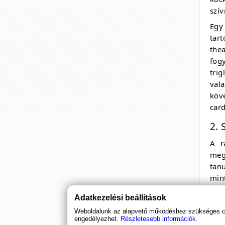
szív
Egy
Yerba Mate Green
tar
(400 g)
the
Yerba Mate Green Enjoy Cola egy
fog
ízletes maté tea, mely frissítő cola és
trig
citromverbéna ízekkel varázsolja el
val
érzékeidet!
köv
2 990 Ft
card
2. 
A r
meg
tan
mint
fek
Adatkezelési beállítások
for
bev
Weboldalunk az alapvető működéshez szükséges coo
engedélyezhet.
Részletesebb információk.
pros