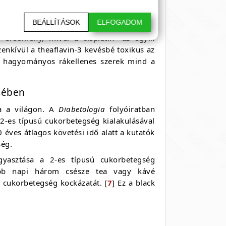
 - azt mutatta, hogy a fekete teában
BEÁLLÍTÁSOK
ELFOGADOM
zik a cisplatin rezisztens petefészekrák
 eredmény, mivel a cisplatin "az egyik
nkívül a theaflavin-3 kevésbé toxikus az
 a hagyományos rákellenes szerek mind a
sében
a a világon. A
Diabetologia
folyóiratban
 2-es típusú cukorbetegség kialakulásával
 éves átlagos követési idő alatt a kutatók
ség.
yasztása a 2-es típusú cukorbetegség
lább napi három csésze tea vagy kávé
ú cukorbetegség kockázatát. [
7
] Ez a black