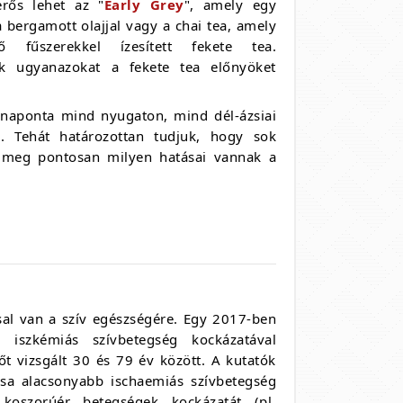
erős lehet az "
Early Grey
", amely egy
a bergamott olajjal vagy a chai tea, amely
ő fűszerekkel ízesített fekete tea.
k ugyanazokat a fekete tea előnyöket
 naponta mind nyugaton, mind dél-ázsiai
k. Tehát határozottan tudjuk, hogy sok
k meg pontosan milyen hatásai vannak a
sal van a szív egészségére. Egy 2017-ben
 iszkémiás szívbetegség kockázatával
t vizsgált 30 és 79 év között. A kutatók
tása alacsonyabb ischaemiás szívbetegség
 koszorúér betegségek kockázatát (pl.