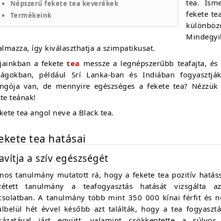
tea. Ism
Népszerű fekete tea keverékek
fekete te
Termékeink
különböz
Mindegyi
almazza, így kiválaszthatja a szimpatikusat.
jainkban a fekete
tea
messze a legnépszerűbb teafajta, és
zágokban, például Srí Lanka-ban és Indiában fogyasztjá
ongója van, de mennyire egészséges a fekete tea? Nézzü
te teának!
kete tea angol neve a Black tea.
fekete tea hatásai
Javítja a szív egészségét
mos tanulmány mutatott rá, hogy a fekete tea pozitív hatás
zétett tanulmány a teafogyasztás hatását vizsgálta az
csolatban. A tanulmány több mint 350 000 kínai férfit és nő
ülbelül hét évvel később azt találták, hogy a tea fogyasz
kázatával járt együtt, valamint csökkentette a súlyos