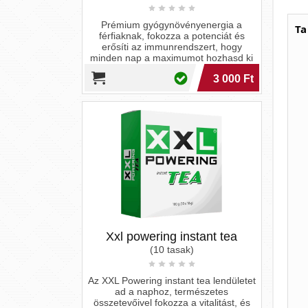
Ta
Xxl powering instant tea
(10 tasak)
Az XXL Powering instant tea lendületet
ad a naphoz, természetes
összetevőivel fokozza a vitalitást, és
támogatja a testi-lelki egyensúlyt.
21 690 Ft