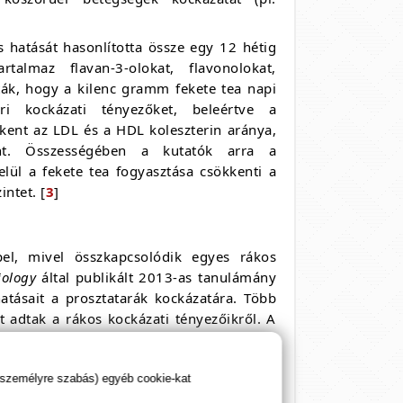
 hatását hasonlította össze egy 12 hétig
almaz flavan-3-olokat, flavonolokat,
lták, hogy a kilenc gramm fekete tea napi
ri kockázati tényezőket, beleértve a
kkent az LDL és a HDL koleszterin aránya,
int. Összességében a kutatók arra a
elül a fekete tea fogyasztása csökkenti a
intet. [
3
]
pel, mivel összkapcsolódik egyes rákos
iology
által publikált 2013-as tanulámány
atásait a prosztatarák kockázatára. Több
st adtak a rákos kockázati tényezőikről. A
epicatechin, kaempferol és myricetin - fő
ekedett flavonoid szint és a fekete tea
tarák alacsonyabb kockázatával, bár a
 személyre szabás) egyéb cookie-kat
hasonló összefüggéseket. [
4
]