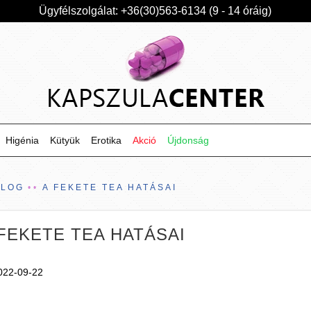
Ügyfélszolgálat: +36(30)563-6134 (9 - 14 óráig)
Higénia
Kütyük
Erotika
Akció
Újdonság
BLOG
A FEKETE TEA HATÁSAI
FEKETE TEA HATÁSAI
022-09-22