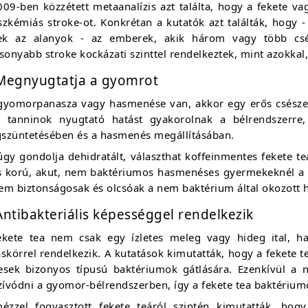
009-ben közzétett metaanalízis azt találta, hogy a fekete v
szkémiás stroke-ot. Konkrétan a kutatók azt találták, hogy 
tek az alanyok - az emberek, akik három vagy több csés
sonyabb stroke kockázati szinttel rendelkeztek, mint azokkal,
 Megnyugtatja a gyomrot
gyomorpanasza vagy hasmenése van, akkor egy erős csésze b
ő tanninok nyugtató hatást gyakorolnak a bélrendszerre
szüntetésében és a hasmenés megállításában.
úgy gondolja dehidratált, választhat koffeinmentes fekete t
s korú, akut, nem baktériumos hasmenéses gyermekeknél a f
em biztonságosak és olcsóak a nem baktérium által okozott 
Antibakteriális képességgel rendelkezik
ekete tea nem csak egy ízletes meleg vagy hideg ital, ha
skörrel rendelkezik. A kutatások kimutatták, hogy a fekete te
esek bizonyos típusú baktériumok gátlására. Ezenkívül a 
zívódni a gyomor-bélrendszerben, így a fekete tea baktériumö
ézzel fogyasztott fekete teáról szintén kimutatták, ho