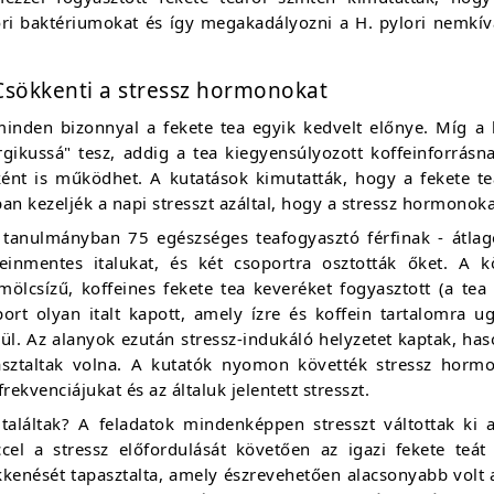
ri baktériumokat és így megakadályozni a H. pylori nemkíván
Csökkenti a stressz hormonokat
minden bizonnyal a fekete tea egyik kedvelt előnye. Míg a
rgikussá" tesz, addig a tea kiegyensúlyozott koffeinforrásn
lként is működhet. A kutatások kimutatták, hogy a fekete te
an kezeljék a napi stresszt azáltal, hogy a stressz hormonokat 
 tanulmányban 75 egészséges teafogyasztó férfinak - átla
feinmentes italukat, és két csoportra osztották őket. A 
mölcsízű, koffeines fekete tea keveréket fogyasztott (a tea
port olyan italt kapott, amely ízre és koffein tartalomra u
ül. Az alanyok ezután stressz-indukáló helyzetet kaptak, ha
asztaltak volna. A kutatók nyomon követték stressz hormo
frekvenciájukat és az általuk jelentett stresszt.
 találtak? A feladatok mindenképpen stresszt váltottak ki 
ccel a stressz előfordulását követően az igazi fekete teát 
kkenését tapasztalta, amely észrevehetően alacsonyabb volt 