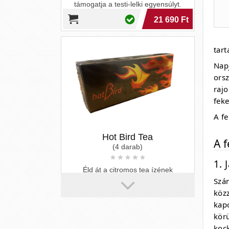
tart
Nap
Hot Bird Tea
ors
(4 darab)
raj
Éld át a citromos tea ízének
feke
frissességét, miközben az étrend-
A fe
kiegészítő jótékony hatásaival
kényeztet. A Hot Bird Tea kivételes
élményt nyújt!
8 990 Ft
A 
1. 
Szá
köz
kap
kör
koc