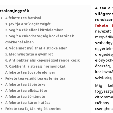
A tea a 
rtalomjegyzék
világsze
A fekete tea hatásai
rendszer
1. Javítja a szív egészségét
fekete 
2. Segít a rák elleni küzdelemben
nevezett
3. Segít a cukorbetegség kockázatának
megvédi
csökkentésében
szabadgy
4. Védelmet nyújthat a stroke ellen
egyért
öregedé
5. Megnyugtatja a gyomrot
előnyökh
6. Antibakteriális képességgel rendelkezik
éberség,
7. Csökkenti a stressz hormonokat
kockázat
A fekete tea további előnyei
szívbeteg
Fekete tea vs zöld tea és fehér tea
A fekete tea tápértéke
Míg kel
A fekete tea elkészítése
fogyaszt
A fekete tea története
citromma
Néhány 
A fekete tea káros hatásai
csenghet:
Fekete tea fajták régiók szerint