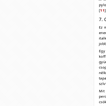
pylo
[
11
]
7. 
Ez 
ene
ita
jobb
Egy
kof
gyü
cso
nélk
tap
szív
Mit
per
csö