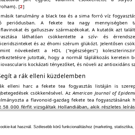
roham). [
2
]
 másik tanulmány a black tea és a sima forró víz fogyasztás
tó periódusban. A fekete tea nagy mennyiségben tart
aflavinokat és galluszsav származékokat. A kutatók azt talá
yasztása láthatóan csökkentette a szív- és érrendsze
liceridszinteket és az éhomi szérum glükózt. Jelentősen csö
amint növekedett a HDL ("egészséges") koleszterinsz
etkeztetésre jutottak, hogy a normál táplálkozás keretein b
iovascularis kockázati tényezőket, és növeli az antioxidáns sz
Segít a rák elleni küzdelemben
ák elleni harc a fekete tea fogyasztás listáján is szere
betegedések csökkenésével. Az
American Journal of Epidem
ulmányozta a flavonoid-gazdag fekete tea fogyasztásának h
 58 000 férfit vizsgáltak Hollandiában, akik részletes leírá
ete teára az egészség-megőrző flavonoidok - mint katechin, 
rásaként tekintenek. A tanulmány kimutatta, hogy a megnöv
itel összefüggésbe hozható a fejlett stádiumú proszta
kie-kat használ. Szélesebb körű funkcionalitáshoz (marketing, statisztika,
ztatarák általános és korai stádiumaiban nem figyeltek meg 