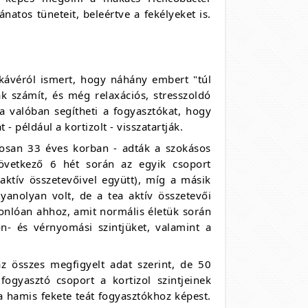
atos tüneteit, beleértve a fekélyeket is.
 kávéról ismert, hogy náhány embert "túl
ak számít, és még relaxációs, stresszoldó
a valóban segítheti a fogyasztókat, hogy
- például a kortizolt - visszatartják.
gosan 33 éves korban - adták a szokásos
következő 6 hét során az egyik csoport
 aktív összetevőivel együtt), míg a másik
gyanolyan volt, de a tea aktív összetevői
sonlóan ahhoz, amit normális életük során
n- és vérnyomási szintjüket, valamint a
az összes megfigyelt adat szerint, de 50
fogyasztó csoport a kortizol szintjeinek
a hamis fekete teát fogyasztókhoz képest.