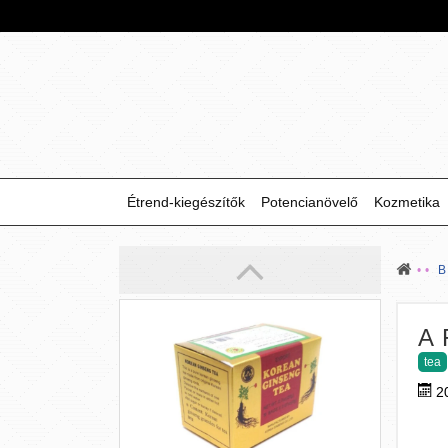
(100 g)
Frissítsd fel napjaid Pu-erh tea porral,
ami támogatja a súlycsökkentést és
javítja a koleszterinszintet.
1 890 Ft
Étrend-kiegészítők
Potencianövelő
Kozmetika
A 
Koreai ginseng tea
tea
(10 tasak)
2
Élvezd a koreai ginseng különleges
energiáját, mely fokozza a mentális és