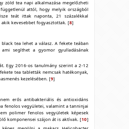
agy zöld tea napi alkalmazása megelőzheti
- függetlenül attól, hogy melyik országból
ze teát ittak naponta, 21 százalékkal
 akik kevesebbet fogyasztottak. [
8
]
lack tea lehet a válasz. A fekete teában
, ami segíthet a gyomor gyulladásának
eát. Egy 2016-os tanulmány szerint a 2-12
ekete tea tabletták nemcsak hatékonyak,
hasmenés kezelésében. [
9
]
nem erős antibakteriális és antioxidáns
a fenolos vegyületei, valamint a tanninjai
nem polimer fenolos vegyületek képesek
lő komponensei szájon át is aktívak. [
10
]
gy képes megölni a makacs Helicobacter