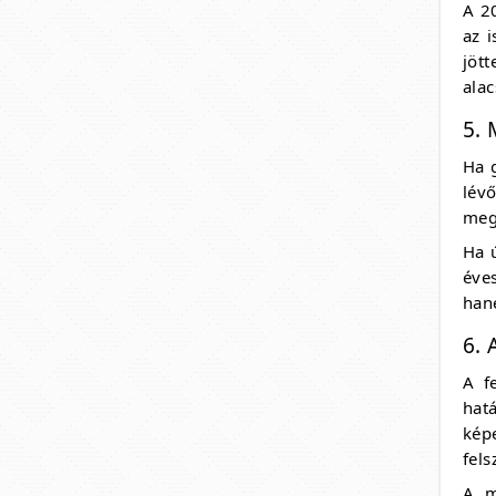
A 2
az i
jöt
alac
5.
Ha 
lév
meg
Ha 
éve
han
6. 
A f
hatá
kép
fels
A m