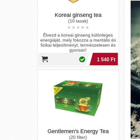
fizikai teljesítményt, természetesen és
gyorsan!
1 540 Ft
Gentlemen's Energy Tea
(20 filter)
Prémium gyógynövényenergia a
férfiaknak, fokozza a potenciát és
erősíti az immunrendszert, hogy
minden nap a maximumot hozhasd ki
magadból.
3 000 Ft