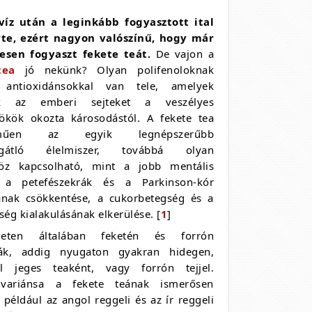
víz után a leginkább fogyasztott ital
rte, ezért nagyon valószínű, hogy már
esen fogyaszt fekete teát.
De vajon a
tea
jó nekünk? Olyan polifenoloknak
 antioxidánsokkal van tele, amelyek
k az emberi sejteket a veszélyes
ökök okozta károsodástól. A fekete tea
elműen az egyik legnépszerűbb
sgátló élelmiszer, továbbá olyan
öz kapcsolható, mint a jobb mentális
 a petefészekrák és a Parkinson-kór
ának csökkentése, a cukorbetegség és a
ség kialakulásának elkerülése. [
1
]
eten általában feketén és forrón
ják, addig nyugaton gyakran hidegen,
l jeges teaként, vagy forrón tejjel.
variánsa a fekete teának ismerősen
 például az angol reggeli és az ír reggeli