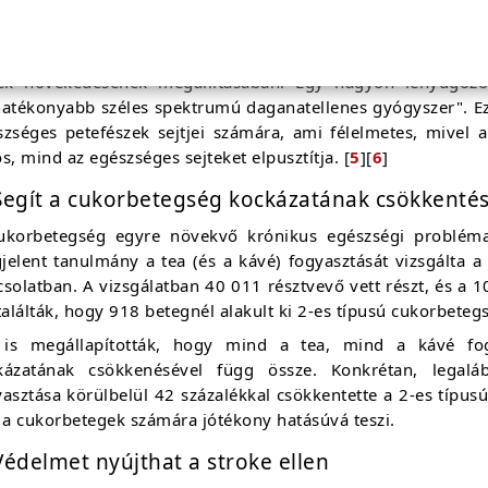
 másik ígéretes tanulmány - amely 2016-ban jelent meg
található theaflavin-3 nagyon erős képességekkel rendelke
tek növekedésének megállításában. Egy nagyon lenyűgöző
hatékonyabb széles spektrumú daganatellenes gyógyszer". Eze
szséges petefészek sejtjei számára, ami félelmetes, mivel
s, mind az egészséges sejteket elpusztítja. [
5
][
6
]
Segít a cukorbetegség kockázatának csökkenté
ukorbetegség egyre növekvő krónikus egészségi problém
jelent tanulmány a tea (és a kávé) fogyasztását vizsgálta a
solatban. A vizsgálatban 40 011 résztvevő vett részt, és a 10
találták, hogy 918 betegnél alakult ki 2-es típusú cukorbeteg
 is megállapították, hogy mind a tea, mind a kávé fog
kázatának csökkenésével függ össze. Konkrétan, lega
asztása körülbelül 42 százalékkal csökkentette a 2-es típus
 a cukorbetegek számára jótékony hatásúvá teszi.
Védelmet nyújthat a stroke ellen