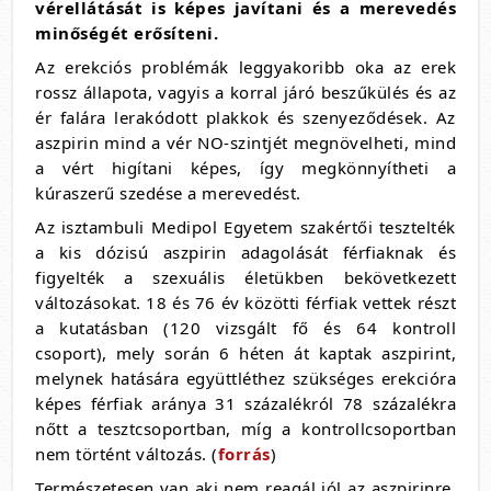
vérellátását is képes javítani és a merevedés
minőségét erősíteni.
Az erekciós problémák leggyakoribb oka az erek
rossz állapota, vagyis a korral járó beszűkülés és az
ér falára lerakódott plakkok és szenyeződések. Az
aszpirin mind a vér NO-szintjét megnövelheti, mind
a vért higítani képes, így megkönnyítheti a
kúraszerű szedése a merevedést.
Az isztambuli Medipol Egyetem szakértői tesztelték
a kis dózisú aszpirin adagolását férfiaknak és
figyelték a szexuális életükben bekövetkezett
változásokat. 18 és 76 év közötti férfiak vettek részt
a kutatásban (120 vizsgált fő és 64 kontroll
csoport), mely során 6 héten át kaptak aszpirint,
melynek hatására együttléthez szükséges erekcióra
képes férfiak aránya 31 százalékról 78 százalékra
nőtt a tesztcsoportban, míg a kontrollcsoportban
nem történt változás. (
forrás
)
Természetesen van aki nem reagál jól az aszpirinre,