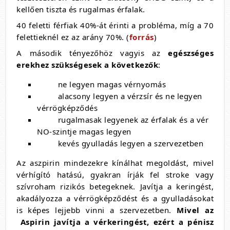
kellően tiszta és rugalmas érfalak.
40 feletti férfiak 40%-át érinti a probléma, míg a 70
felettieknél ez az arány 70%. (
forrás
)
A második tényezőhöz vagyis az
egészséges
erekhez szükségesek a következők
:
ne legyen magas vérnyomás
alacsony legyen a vérzsír és ne legyen
vérrögképződés
rugalmasak legyenek az érfalak és a vér
NO-szintje magas legyen
kevés gyulladás legyen a szervezetben
Az aszpirin mindezekre kínálhat megoldást, mivel
vérhígító hatású, gyakran írják fel stroke vagy
szívroham rizikós betegeknek. Javítja a keringést,
akadályozza a vérrögképződést és a gyulladásokat
is képes lejjebb vinni a szervezetben.
Mivel az
Aspirin javítja a vérkeringést, ezért a pénisz