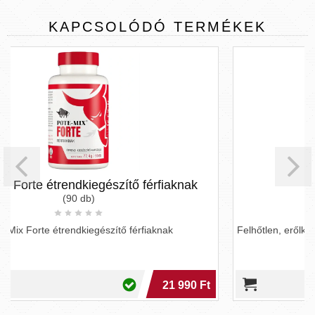
KAPCSOLÓDÓ
TERMÉKEK
ő férfiaknak
365 Man
(30 kapszula)
férfiaknak
Felhőtlen, erőlködés nélküli szeretkezéshez s
nap 24 órájában bármikor
21 990 Ft