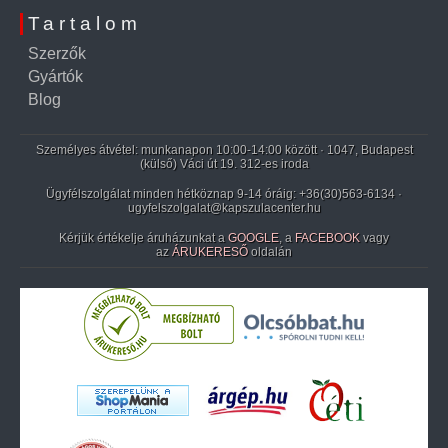
Tartalom
Szerzők
Gyártók
Blog
Személyes átvétel: munkanapon 10:00-14:00 között · 1047, Budapest
(külső) Váci út 19. 312-es iroda
Ügyfélszolgálat minden hétköznap 9-14 óráig:
+36(30)563-6134
·
ugyfelszolgalat@kapszulacenter.hu
Kérjük értékelje áruházunkat a
GOOGLE
, a
FACEBOOK
vagy
az
ÁRUKERESŐ
oldalán