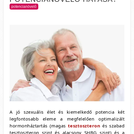
potencianövelő
A jó szexuális élet és kiemelkedő potencia két
legfontosabb eleme a megfelelően optimalizált
hormonháztartás (magas
tesztoszteron
és szabad
tesztoszteron szint és alacsony SHBG szint) és a