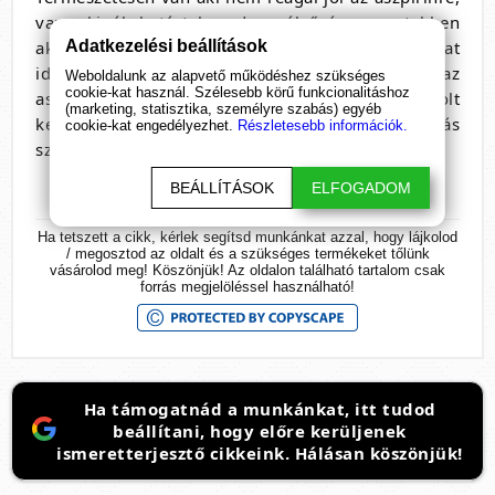
van akinél hatástalan de szélsőséges esetekben
Adatkezelési beállítások
akár gyomor bántalmakat és vérzést is okozhat
idősebbek körében. Hiába vény nélkül kapható az
Weboldalunk az alapvető működéshez szükséges
cookie-kat használ. Szélesebb körű funkcionalitáshoz
aszpirin, szedése előtt mégis javasolt
(marketing, statisztika, személyre szabás) egyéb
kezelőorvossal egyeztetni róla, nem-e ütközik más
cookie-kat engedélyezhet.
Részletesebb információk.
szedett gyógyszerekkel.
BEÁLLÍTÁSOK
ELFOGADOM
Ha tetszett a cikk, kérlek segítsd munkánkat azzal, hogy lájkolod
/ megosztod az oldalt és a szükséges termékeket tőlünk
vásárolod meg! Köszönjük! Az oldalon található tartalom csak
forrás megjelöléssel használható!
Ha támogatnád a munkánkat, itt tudod
beállítani, hogy előre kerüljenek
ismeretterjesztő cikkeink. Hálásan köszönjük!