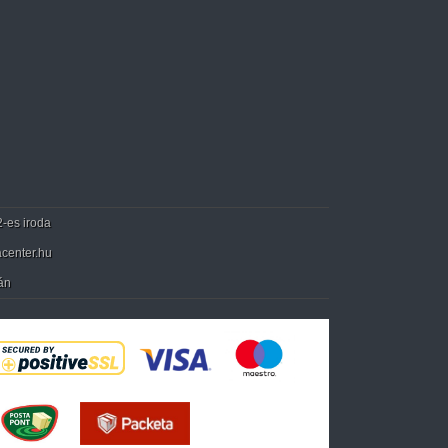
2-es iroda
center.hu
án