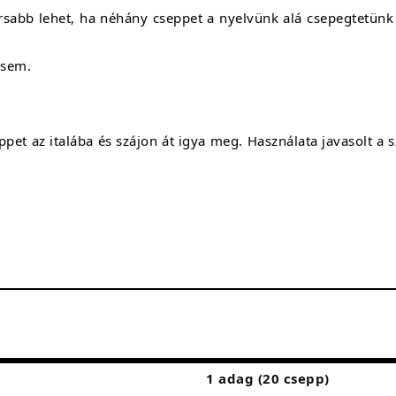
rsabb lehet, ha néhány cseppet a nyelvünk alá csepegtetünk 
 sem.
et az italába és szájon át igya meg. Használata javasolt a sz
1 adag (20 csepp)