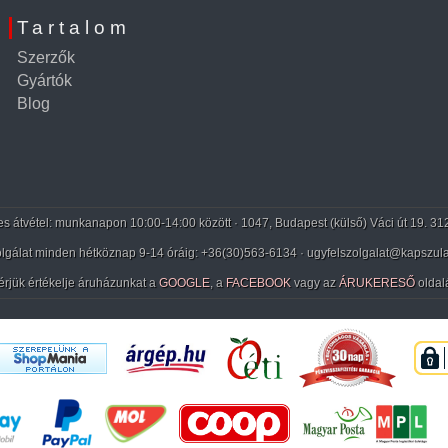
Tartalom
Szerzők
Gyártók
Blog
 átvétel: munkanapon 10:00-14:00 között · 1047, Budapest (külső) Váci út 19. 31
lgálat minden hétköznap 9-14 óráig:
+36(30)563-6134
· ugyfelszolgalat@kapszula
érjük értékelje áruházunkat a
GOOGLE
, a
FACEBOOK
vagy az
ÁRUKERESŐ
oldal