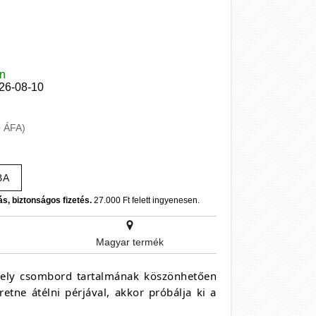
en
026-08-10
+ ÁFA)
BA
ás, biztonságos fizetés.
27.000 Ft felett ingyenesen.
Magyar termék
 mely csombord tartalmának köszönhetően
retne átélni pérjával, akkor próbálja ki a