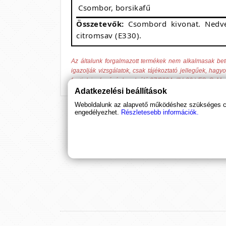
Csombor, borsikafű
Összetevők:
Csombord kivonat. Nedves
citromsav (E330).
Az általunk forgalmazott termékek nem alkalmasak be
igazolják vizsgálatok, csak tájékoztató jellegűek, hag
fentiek jogforrásául szolgáló 37/2004. (IV. 26.) ESzCsM 
Adatkezelési beállítások
Weboldalunk az alapvető működéshez szükséges coo
engedélyezhet.
Részletesebb információk.
Ha támogatnád a munkánkat, it