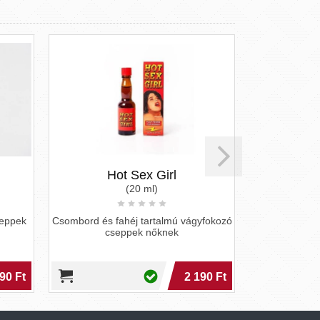
Hot Sex Girl
Can
(20 ml)
seppek
Csombord és fahéj tartalmú vágyfokozó
A Cantha S-
cseppek nőknek
arginin tart
90 Ft
2 190 Ft