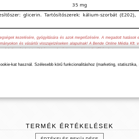
35 mg
ítőszer: glicerin. Tartósítószerek: kálium-szorbát (E202),
tegségek kezelésére, gyógyítására és azok megelőzésére. A megadott hatások
yományokon és vásárlói visszajelzéseken alapulnak! A Bende Online Média Kft. v
rendeletben írtakat, továbbá a gazdasági versenyhivatali előírásokat.
kie-kat használ. Szélesebb körű funkcionalitáshoz (marketing, statisztika,
t tudod beállítani, hogy előre kerüljenek ismeretterje
TERMÉK
ÉRTÉKELÉSEK