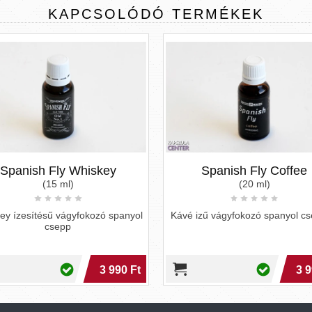
KAPCSOLÓDÓ
TERMÉKEK
Spanish Fly Whiskey
Spanish Fly Coffee
(15 ml)
(20 ml)
ey ízesítésű vágyfokozó spanyol
Kávé izű vágyfokozó spanyol c
csepp
3 990 Ft
3 9