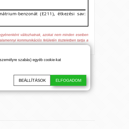
 nátrium-benzonát (E211), étkezési sav:
 egyénenként változhatnak, azokat nem minden esetben
alamennyi kommunikációs felületén tiszteletben tartja a
 személyre szabás) egyéb cookie-kat
sztő cikkeink. Hálásan köszönjük!
BEÁLLÍTÁSOK
ELFOGADOM