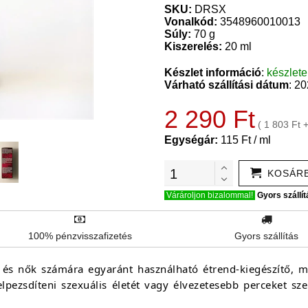
SKU:
DRSX
Vonalkód:
3548960010013
Súly:
70 g
Kiszerelés:
20 ml
Készlet információ
:
készlet
Várható szállítási dátum
: 2
2 290 Ft
( 1 803 Ft 
Egységár:
115 Ft / ml
KOSÁR
Várároljon bizalommal!
Gyors szállít
100% pénzvisszafizetés
Gyors szállítás
 és nők számára egyaránt használható étrend-kiegészítő,
lpezsdíteni szexuális életét vagy élvezetesebb perceket sze