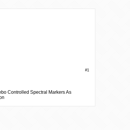
)
)
)
)
)
#1
ebo Controlled Spectral Markers As
ion