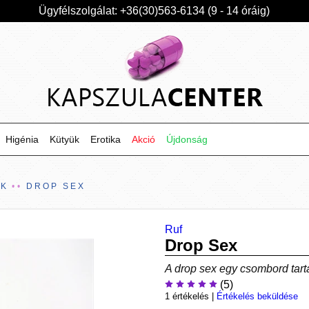
Ügyfélszolgálat: +36(30)563-6134 (9 - 14 óráig)
Higénia
Kütyük
Erotika
Akció
Újdonság
EK
DROP SEX
Ruf
Drop Sex
A drop sex egy csombord tar
(5)
1 értékelés
|
Értékelés beküldése