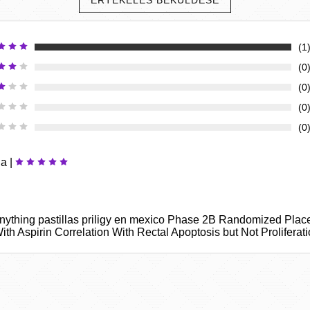
ÉRTÉKELÉS BEKÜLDÉSE
(1
(0
(0
(0
(0
da |
 anything pastillas priligy en mexico Phase 2B Randomized Plac
h Aspirin Correlation With Rectal Apoptosis but Not Proliferat