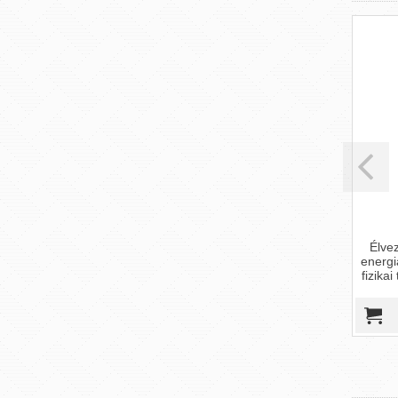
Tentation - feromonos illatosító
Koreai gin
- karamell
(10 tas
(100 db)
Élvezd a koreai gin
energiáját, mely foko
Tentation - feromonos illatosító -
fizikai teljesítményt,
karamell
gyorsa
15 790 Ft
14 295 Ft