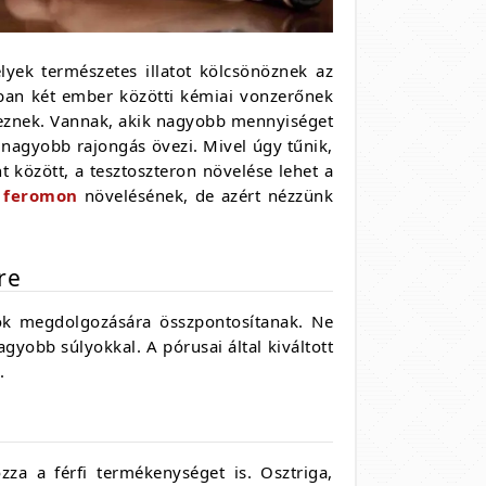
yek természetes illatot kölcsönöznek az
ban két ember közötti kémiai vonzerőnek
lkeznek. Vannak, akik nagyobb mennyiséget
 nagyobb rajongás övezi. Mivel úgy tűnik,
t között, a tesztoszteron növelése lehet a
a
feromon
növelésének, de azért nézzünk
re
ok megdolgozására összpontosítanak. Ne
gyobb súlyokkal. A pórusai által kiváltott
.
za a férfi termékenységet is. Osztriga,