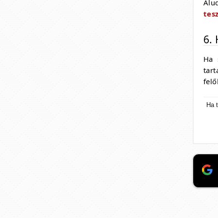
Alu
tes
6.
Ha 
tar
felő
Ha t