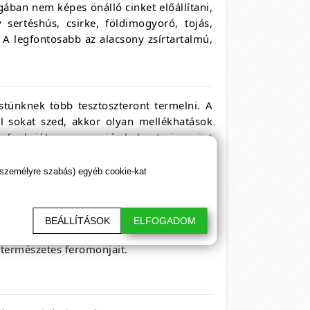
gában nem képes önálló cinket előállítani,
 sertéshús, csirke, földimogyoró, tojás,
. A legfontosabb az alacsony zsírtartalmú,
stünknek több tesztoszteront termelni. A
úl sokat szed, akkor olyan mellékhatások
 funkciók vagy a jó koleszterin szint
 15 milligrammal lépjen túl.
 személyre szabás) egyéb cookie-kat
szantálfa illóolajokat a dezodor helyett a
BEÁLLÍTÁSOK
ELFOGADOM
iát meg kell őrizni, de ne essen túlzásba.
 természetes feromonjait.