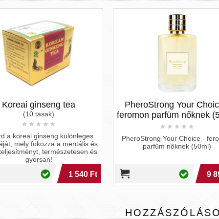
seng tea
PheroStrong Your Choice -
P
ak)
feromon parfüm nőknek (50ml)
seng különleges
PheroStrong Your Choice - feromon
zza a mentális és
parfüm nőknek (50ml)
P
 természetesen és
n!
1 540 Ft
9 890 Ft
HOZZÁSZÓLÁS