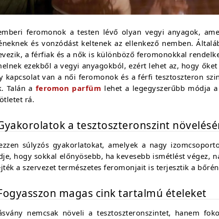
emberi feromonok a testen lévő olyan vegyi anyagok, amel
éneknek és vonzódást keltenek az ellenkező nemben. Általá
nevezik, a férfiak és a nők is különböző feromonokkal rende
elnek ezekből a vegyi anyagokból, ezért lehet az, hogy őket
 kapcsolat van a női feromonok és a férfi tesztoszteron szin
k. Talán a
feromon parfüm
lehet a legegyszerűbb módja 
ötletet rá.
 Gyakorolatok a tesztoszteronszint növelésé
ezzen súlyzós gyakorlatokat, amelyek a nagy izomcsoport
dje, hogy sokkal előnyösebb, ha kevesebb ismétlést végez, na
jték a szervezet természetes feromonjait is terjesztik a bőrén
 Fogyasszon magas cink tartalmú ételeket
ásvány nemcsak növeli a tesztoszteronszintet, hanem fokoz