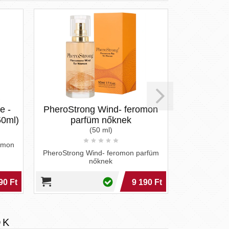
heroStrong Wind- feromon
Baba maca
parfüm nőknek
(50 ml)
A Baba Maca friss energiát és 
biztosít. Élvezd a perui ma
erejét joghurtban vagy ita
heroStrong Wind- feromon parfüm
nőknek
9 190 Ft
OK