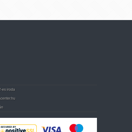
2-es iroda
center.hu
án