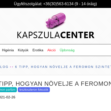
Ügyfélszolgálat: +36(30)563-6134 (9 - 14 óráig)
Higénia
Kütyük
Erotika
Akció
Újdonság
BLOG
6 TIPP, HOGYAN NÖVELJE A FEROMON SZINTE
TIPP, HOGYAN NÖVELJE A FEROMO
omon parfüm
tesztoszteron fokozók
021-02-26