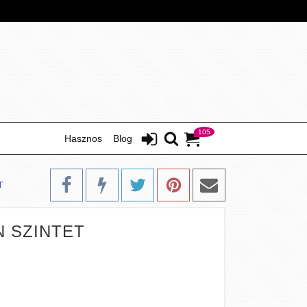
105
Hasznos
Blog
T
N SZINTET