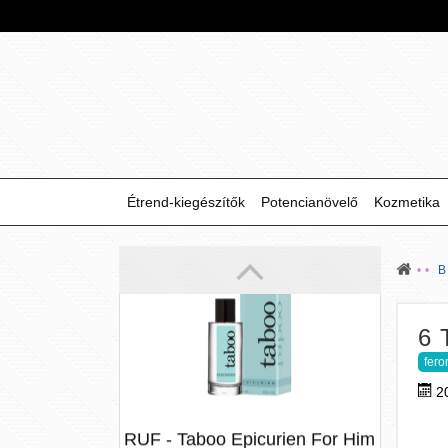
RUF - Taboo Epicurien For Him
- 50ml
(50 ml)
Étrend-kiegészítők
Potencianövelő
Kozmetika
A Ruf legújabb 2017-es parfümje a
TABOO Epicurien for Him egy
kifejezetten karizmatikus illat férfiaknak.
Olyan fér...
4 290 Ft
6 
fer
2