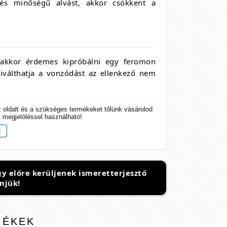
és minőségű alvást, akkor csökkent a
akkor érdemes kipróbálni egy feromon
válthatja a vonzódást az ellenkező nem
z oldalt és a szükséges termékeket tőlünk vásárolod
s megjelöléssel használható!
y előre kerüljenek ismeretterjesztő
njük!
MÉKEK