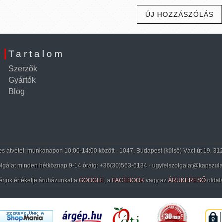
ÚJ HOZZÁSZÓLÁS
Tartalom
Szerzők
Gyártók
Blog
 átvétel: munkanapon 10:00-14:00 között · 1047, Budapest (külső) Váci út 19. 31
lgálat minden hétköznap 9-14 óráig:
+36(30)563-6134
· ugyfelszolgalat@kapszula
érjük értékelje áruházunkat a
GOOGLE
, a
FACEBOOK
vagy az
ÁRUKERESŐ
oldal