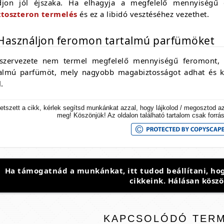
djon jól éjszaka. Ha elhagyja a megfelelő mennyiségű 
ztoszteron termelés
és ez a libidó vesztéséhez vezethet.
 Használjon feromon tartalmú parfümöket
szervezete nem termel megfelelő mennyiségű feromont, 
talmú parfümöt, mely nagyobb magabiztosságot adhat és ki
l.
etszett a cikk, kérlek segítsd munkánkat azzal, hogy lájkolod / megosztod a
meg! Köszönjük! Az oldalon található tartalom csak forrá
Ha támogatnád a munkánkat, itt tudod beállítani, hog
cikkeink. Hálásan köszö
KAPCSOLÓDÓ
TER