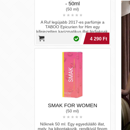
SMAK FOR WOMEN
(50 ml)
Nőknek 50 ml. Egy egyedülálló illat,
mely, ha kibontakozik, rendkívül finom
és abszolút kötelező érvényű. A név
már...
4 290 Ft
PheroStrong Entice -
feromonos parfüm nőknek