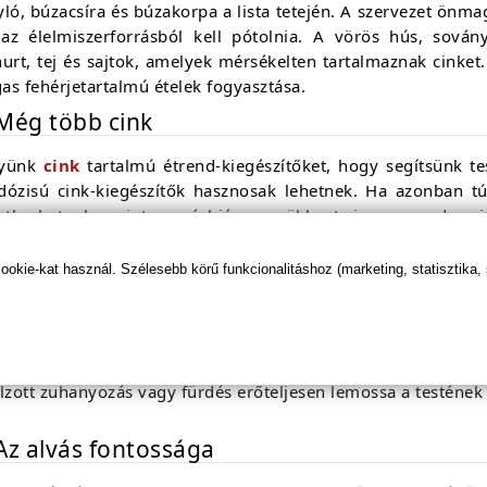
ló, búzacsíra és búzakorpa a lista tetején. A szervezet önma
 az élelmiszerforrásból kell pótolnia. A vörös hús, sovány
urt, tej és sajtok, amelyek mérsékelten tartalmaznak cinket
s fehérjetartalmú ételek fogyasztása.
 Még több cink
yünk
cink
tartalmú étrend-kiegészítőket, hogy segítsünk te
 dózisú cink-kiegészítők hasznosak lehetnek. Ha azonban t
entkezhetnek, mint a rézhiány, csökkent immunrendszeri
kkenése. A napi ajánlott cink bevitel 11 mg, melyet maximum
kie-kat használ. Szélesebb körű funkcionalitáshoz (marketing, statisztika,
 Megfelelő tisztálkodás
és során használjon forró vizet, szappan nélkül. Használjon 
ériumok elpusztítására, ami rossz szagot okozhat. A jó higién
lzott zuhanyozás vagy fürdés erőteljesen lemossa a testének
 Az alvás fontossága