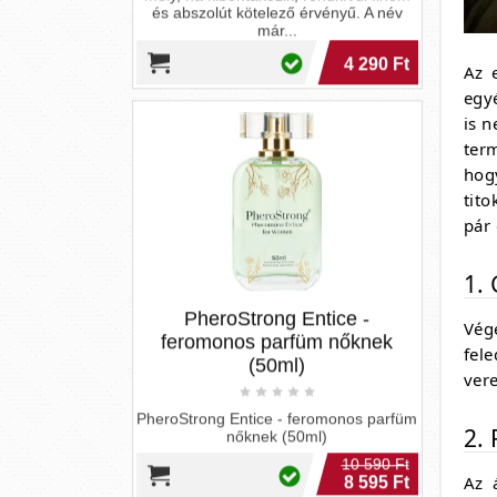
(50ml)
PheroStrong Entice - feromonos parfüm
Az 
nőknek (50ml)
egy
10 590 Ft
is 
8 595 Ft
term
hogy
tito
pár 
1.
Vég
fele
vere
PheroStrong Your Choice -
feromon parfüm nőknek (50ml)
2.
PheroStrong Your Choice - feromon
parfüm nőknek (50ml)
Az 