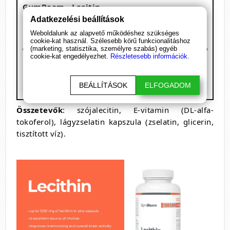
GymBeam - Lecitin
Kiszerelés: 120 kapszula
Adatkezelési beállítások
1 adag: 2 kapszula
Weboldalunk az alapvető működéshez szükséges
60 adagot tartalmaz
cookie-kat használ. Szélesebb körű funkcionalitáshoz
(marketing, statisztika, személyre szabás) egyéb
Megnevezés
/ 2 kapszula
RDA%
cookie-kat engedélyezhet.
Részletesebb információk.
Lecitin
2400 mg
E-vitamin
2 mg
16,6%
BEÁLLÍTÁSOK
ELFOGADOM
Összetevők
: szójalecitin, E-vitamin (DL-alfa-
tokoferol), lágyzselatin kapszula (zselatin, glicerin,
tisztított víz).