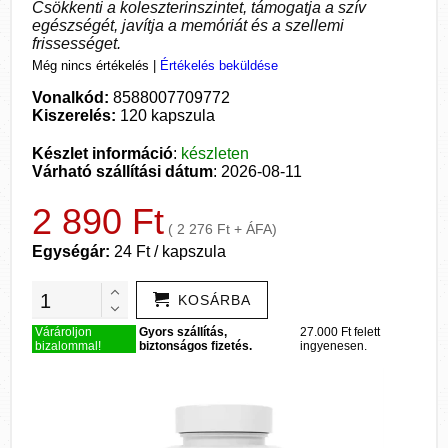
Csökkenti a koleszterinszintet, támogatja a szív
egészségét, javítja a memóriát és a szellemi
frissességet.
Még nincs értékelés
|
Értékelés beküldése
Vonalkód:
8588007709772
Kiszerelés:
120 kapszula
Készlet információ
:
készleten
Várható szállítási dátum
: 2026-08-11
2 890 Ft
( 2 276 Ft + ÁFA)
Egységár:
24 Ft / kapszula
KOSÁRBA
Várároljon
Gyors szállítás,
27.000 Ft felett
bizalommal!
biztonságos fizetés.
ingyenesen.