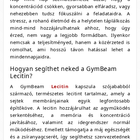
koncentrációd csökken, gyorsabban elfáradsz, vagy
nehezebben tudsz fókuszálni a feladataidra. A
stressz, a rohanó életmód és a helytelen táplálkozás
mind-mind hozzájárulhatnak ahhoz, hogy úgy
érzed, nem vagy a legjobb formádban. Ilyenkor
nemcsak a teljesítményed, hanem a közérzeted is
romolhat, ami hosszú távon hatással lehet a
mindennapjaidra.
Hogyan segíthet neked a GymBeam
Lecitin?
A GymBeam
Lecitin
kapszula szójababból
származó, természetes lecitint tartalmaz, amely a
sejtek membránjainak egyik legfontosabb
építőköve. A lecitin hozzájárulhat az agyműködés
serkentéséhez, a memória és koncentráció
javításához, valamint az idegrendszer normál
működéséhez. Emellett támogatja a máj egészségét
és a zsíranyagcserét, így segíthetsz szervezetednek