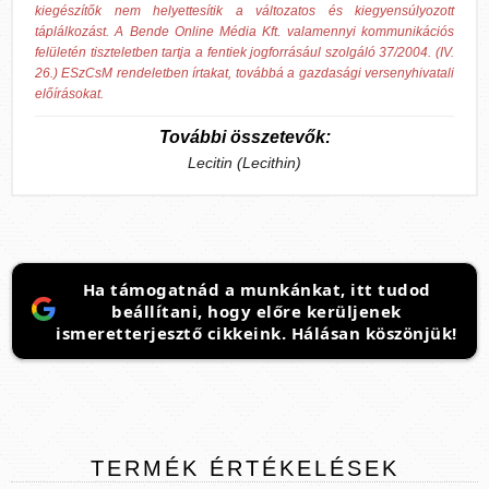
kiegészítők nem helyettesítik a változatos és kiegyensúlyozott
táplálkozást. A Bende Online Média Kft. valamennyi kommunikációs
felületén tiszteletben tartja a fentiek jogforrásául szolgáló 37/2004. (IV.
26.) ESzCsM rendeletben írtakat, továbbá a gazdasági versenyhivatali
előírásokat.
További összetevők:
Lecitin (Lecithin)
Ha támogatnád a munkánkat, itt tudod
beállítani, hogy előre kerüljenek
ismeretterjesztő cikkeink. Hálásan köszönjük!
TERMÉK
ÉRTÉKELÉSEK