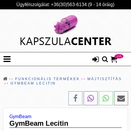
Ügyfélszolgálat: +36(30)563-6134 (9 - 14 óráig)
105
FUNKCIONÁLIS TERMÉKEK
MÁJTISZTÍTÁS
GYMBEAM LECITIN
GymBeam
GymBeam Lecitin