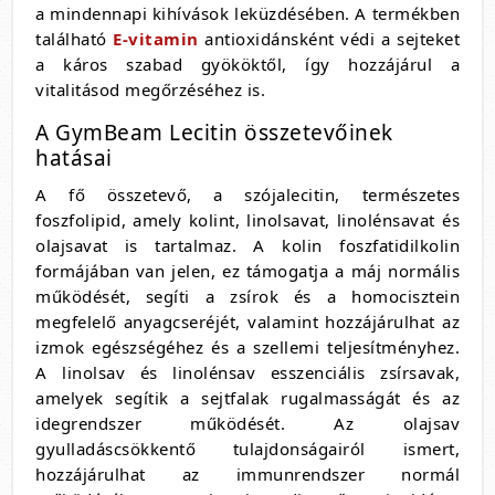
a mindennapi kihívások leküzdésében. A termékben
található
E-vitamin
antioxidánsként védi a sejteket
a káros szabad gyököktől, így hozzájárul a
vitalitásod megőrzéséhez is.
A GymBeam Lecitin összetevőinek
hatásai
A fő összetevő, a szójalecitin, természetes
foszfolipid, amely kolint, linolsavat, linolénsavat és
olajsavat is tartalmaz. A kolin foszfatidilkolin
formájában van jelen, ez támogatja a máj normális
működését, segíti a zsírok és a homocisztein
megfelelő anyagcseréjét, valamint hozzájárulhat az
izmok egészségéhez és a szellemi teljesítményhez.
A linolsav és linolénsav esszenciális zsírsavak,
amelyek segítik a sejtfalak rugalmasságát és az
idegrendszer működését. Az olajsav
gyulladáscsökkentő tulajdonságairól ismert,
hozzájárulhat az immunrendszer normál