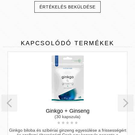
ÉRTÉKELÉS BEKÜLDÉSE
KAPCSOLÓDÓ
TERMÉKEK
Ginkgo + Ginseng
(30 kapszula)
Ginkgo biloba és szibériai ginzeng egyesülése a frissességért
és szellemi éberségért! Csak egy kapszula naponta a