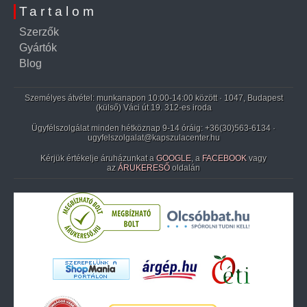
Tartalom
Szerzők
Gyártók
Blog
Személyes átvétel: munkanapon 10:00-14:00 között · 1047, Budapest
(külső) Váci út 19. 312-es iroda
Ügyfélszolgálat minden hétköznap 9-14 óráig:
+36(30)563-6134
·
ugyfelszolgalat@kapszulacenter.hu
Kérjük értékelje áruházunkat a
GOOGLE
, a
FACEBOOK
vagy
az
ÁRUKERESŐ
oldalán