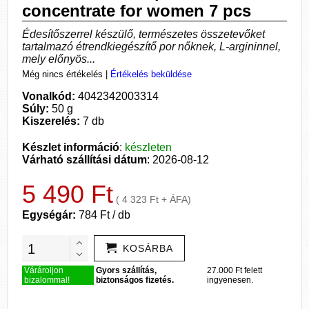
concentrate for women 7 pcs
Édesítőszerrel készülő, természetes összetevőket
tartalmazó étrendkiegészítő por nőknek, L-argininnel,
mely előnyös...
Még nincs értékelés
|
Értékelés beküldése
Vonalkód:
4042342003314
Súly:
50 g
Kiszerelés:
7 db
Készlet információ
:
készleten
Várható szállítási dátum
: 2026-08-12
5 490 Ft
( 4 323 Ft + ÁFA)
Egységár:
784 Ft / db
KOSÁRBA
Várároljon
Gyors szállítás,
27.000 Ft felett
bizalommal!
biztonságos fizetés.
ingyenesen.