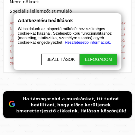
Nem: nőknek
Speciális jellemző: stimuláló
Adatkezelési beállítások
Az általunk forgalmazott termékek nem alkalmasak betegségek
Weboldalunk az alapvető működéshez szükséges
kezelésére, gyógyítására és azok megelőzésére. A megadott hatások
cookie-kat használ. Szélesebb körű funkcionalitáshoz
egyénenként változhatnak, azokat nem minden esetben igazolják
(marketing, statisztika, személyre szabás) egyéb
vizsgálatok, csak tájékoztató jellegűek, hagyományokon és vásárlói
cookie-kat engedélyezhet.
Részletesebb információk.
visszajelzéseken alapulnak! A Bende Online Média Kft. valamennyi
kommunikációs felületén tiszteletben tartja a fentiek jogforrásául
szolgáló 37/2004. (IV. 26.) ESzCsM rendeletben írtakat, továbbá a
BEÁLLÍTÁSOK
ELFOGADOM
gazdasági versenyhivatali előírásokat.
Ha támogatnád a munkánkat, itt tudod
beállítani, hogy előre kerüljenek
ismeretterjesztő cikkeink. Hálásan köszönjük!