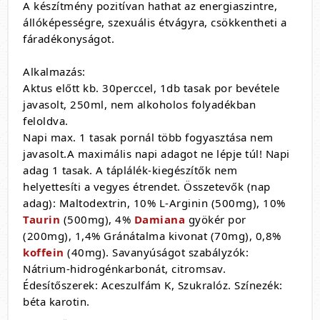
A készítmény pozitívan hathat az energiaszintre,
állóképességre, szexuális étvágyra, csökkentheti a
fáradékonyságot.
Alkalmazás:
Aktus előtt kb. 30perccel, 1db tasak por bevétele
javasolt, 250ml, nem alkoholos folyadékban
feloldva.
Napi max. 1 tasak pornál több fogyasztása nem
javasolt.A maximális napi adagot ne lépje túl! Napi
adag 1 tasak. A táplálék-kiegészítők nem
helyettesíti a vegyes étrendet. Összetevők (nap
adag): Maltodextrin, 10% L-Arginin (500mg), 10%
Taurin
(500mg), 4%
Damiana
gyökér por
(200mg), 1,4% Gránátalma kivonat (70mg), 0,8%
koffein
(40mg). Savanyúságot szabályzók:
Nátrium-hidrogénkarbonát, citromsav.
Édesítőszerek: Aceszulfám K, Szukralóz. Színezék:
béta karotin.