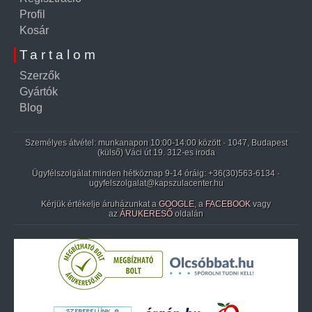
Profil
Kosár
Tartalom
Szerzők
Gyártók
Blog
Személyes átvétel: munkanapon 10:00-14:00 között · 1047, Budapest
(külső) Váci út 19. 312-es iroda
Ügyfélszolgálat minden hétköznap 9-14 óráig:
+36(30)563-6134
·
ugyfelszolgalat@kapszulacenter.hu
Kérjük értékelje áruházunkat a
GOOGLE
, a
FACEBOOK
vagy
az
ÁRUKERESŐ
oldalán