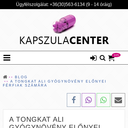
Ügyfélszolgálat: +36(30)563-6134 (9 - 14 óráig)
105
BLOG
A TONGKAT ALI GYÓGYNÖVÉNY ELŐNYEI
FÉRFIAK SZÁMÁRA
A TONGKAT ALI
GYÓGYNÖVÉNY ELŐNYEI