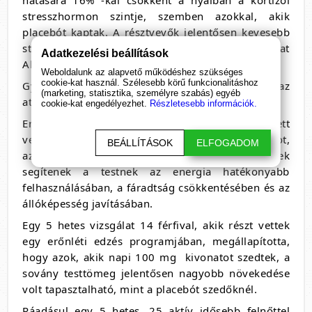
stresszhormon szintje, szemben azokkal, akik
placebót kaptak. A résztvevők jelentősen kevesebb
stresszről és feszültségről számoltak be a Tongkat
Adatkezelési beállítások
Ali gyógynövény bevétele után.
Weboldalunk az alapvető működéshez szükséges
cookie-kat használ. Szélesebb körű funkcionalitáshoz
Gyakran állítják, hogy a Tongkat Ali növeli az
(marketing, statisztika, személyre szabás) egyéb
atlétikai teljesítményt és növeli az izomtömeget.
cookie-kat engedélyezhet.
Részletesebb információk.
Ennek oka, hogy kvaszinoidoknak nevezett
vegyületeket tartalmaz, ideértve az eurikomaozidot,
BEÁLLÍTÁSOK
ELFOGADOM
az eurikolaktont és az eurikomanont, amelyek
segítenek a testnek az energia hatékonyabb
felhasználásában, a fáradtság csökkentésében és az
állóképesség javításában.
Egy 5 hetes vizsgálat 14 férfival, akik részt vettek
egy erőnléti edzés programjában, megállapította,
hogy azok, akik napi 100 mg kivonatot szedtek, a
sovány testtömeg jelentősen nagyobb növekedése
volt tapasztalható, mint a placebót szedőknél.
Ráadásul egy 5 hetes, 25 aktív idősebb felnőttel