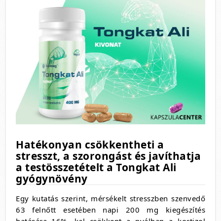
Hatékonyan csökkentheti a
stresszt, a szorongást és javíthatja
a testösszetételt a Tongkat Ali
gyógynövény
Egy kutatás szerint, mérsékelt stresszben szenvedő
63 felnőtt esetében napi 200 mg kiegészítés
hatására 16% -kal csökkent a nyálban a kortizol