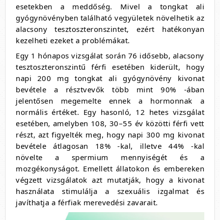
esetekben a meddőség. Mivel a tongkat ali
gyógynövényben található vegyületek növelhetik az
alacsony tesztoszteronszintet, ezért hatékonyan
kezelheti ezeket a problémákat.
Egy 1 hónapos vizsgálat során 76 idősebb, alacsony
tesztoszteronszintű férfi esetében kiderült, hogy
napi 200 mg tongkat ali gyógynövény kivonat
bevétele a résztvevők több mint 90% -ában
jelentősen megemelte ennek a hormonnak a
normális értéket. Egy hasonló, 12 hetes vizsgálat
esetében, amelyben 108, 30–55 év közötti férfi vett
részt, azt figyelték meg, hogy napi 300 mg kivonat
bevétele átlagosan 18% -kal, illetve 44% -kal
növelte a spermium mennyiségét és a
mozgékonyságot. Emellett állatokon és embereken
végzett vizsgálatok azt mutatják, hogy a kivonat
használata stimulálja a szexuális izgalmat és
javíthatja a férfiak merevedési zavarait.