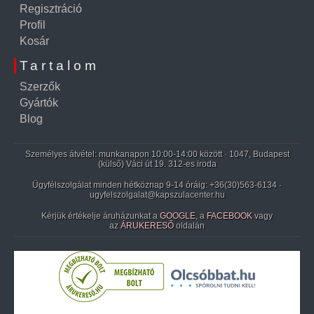
Regisztráció
Profil
Kosár
Tartalom
Szerzők
Gyártók
Blog
Személyes átvétel: munkanapon 10:00-14:00 között · 1047, Budapest
(külső) Váci út 19. 312-es iroda
Ügyfélszolgálat minden hétköznap 9-14 óráig:
+36(30)563-6134
·
ugyfelszolgalat@kapszulacenter.hu
Kérjük értékelje áruházunkat a
GOOGLE
, a
FACEBOOK
vagy
az
ÁRUKERESŐ
oldalán