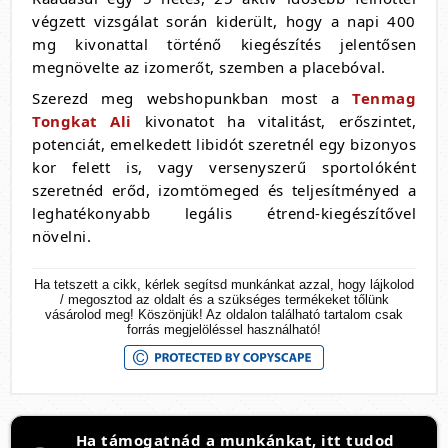
végzett vizsgálat során kiderült, hogy a napi 400
mg kivonattal történő kiegészítés jelentősen
megnövelte az izomerőt, szemben a placebóval.
Szerezd meg webshopunkban most a
Tenmag
Tongkat Ali
kivonatot ha vitalitást, erőszintet,
potenciát, emelkedett libidót szeretnél egy bizonyos
kor felett is, vagy versenyszerű sportolóként
szeretnéd erőd, izomtömeged és teljesítményed a
leghatékonyabb legális étrend-kiegészítővel
növelni.
Ha tetszett a cikk, kérlek segítsd munkánkat azzal, hogy lájkolod
/ megosztod az oldalt és a szükséges termékeket tőlünk
vásárolod meg! Köszönjük! Az oldalon található tartalom csak
forrás megjelöléssel használható!
Ha támogatnád a munkánkat, itt tudod