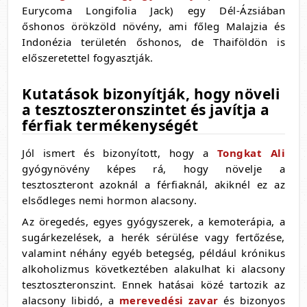
Eurycoma Longifolia Jack) egy Dél-Ázsiában
őshonos örökzöld növény, ami főleg Malajzia és
Indonézia területén őshonos, de Thaiföldön is
előszeretettel fogyasztják.
Kutatások bizonyítják, hogy növeli
a tesztoszteronszintet és javítja a
férfiak termékenységét
Jól ismert és bizonyított, hogy a
Tongkat Ali
gyógynövény képes rá, hogy növelje a
tesztoszteront azoknál a férfiaknál, akiknél ez az
elsődleges nemi hormon alacsony.
Az öregedés, egyes gyógyszerek, a kemoterápia, a
sugárkezelések, a herék sérülése vagy fertőzése,
valamint néhány egyéb betegség, például krónikus
alkoholizmus következtében alakulhat ki alacsony
tesztoszteronszint. Ennek hatásai közé tartozik az
alacsony libidó, a
merevedési zavar
és bizonyos