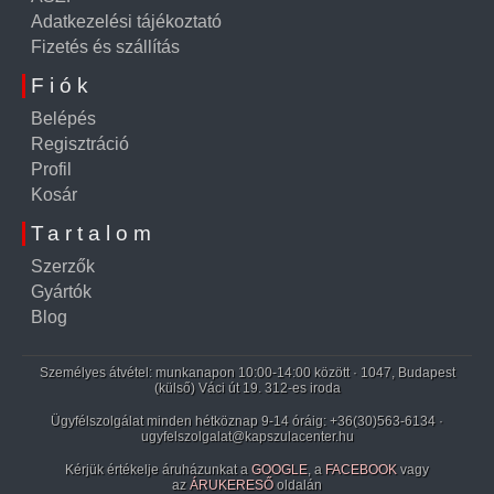
Adatkezelési tájékoztató
Fizetés és szállítás
Fiók
Belépés
Regisztráció
Profil
Kosár
Tartalom
Szerzők
Gyártók
Blog
Személyes átvétel: munkanapon 10:00-14:00 között · 1047, Budapest
(külső) Váci út 19. 312-es iroda
Ügyfélszolgálat minden hétköznap 9-14 óráig:
+36(30)563-6134
·
ugyfelszolgalat@kapszulacenter.hu
Kérjük értékelje áruházunkat a
GOOGLE
, a
FACEBOOK
vagy
az
ÁRUKERESŐ
oldalán