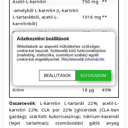
Acetil-L-karnitin
750 mg
**
-amelyből L-karnitin (L-karnitin
L-tartarátból, acetil-L-
1016 mg
**
karnitinből)
CLA (konjugált linolsav)
450 mg
**
Adatkezelési beállítások
Garcinia cambogia
424 mg
**
Weboldalunk az alapvető működéshez szükséges
gyümölcskivonat
225 mg
**
cookie-kat használ. Szélesebb körű funkcionalitáshoz
-amelyből HCA
(marketing, statisztika, személyre szabás) egyéb
cookie-kat engedélyezhet.
Részletesebb információk.
Cink
9 mg
90%
Niacin (mint nikotinsav)
8 mg
50%
BEÁLLÍTÁSOK
ELFOGADOM
Pantoténsav
6 mg
100%
Króm
18 µg
45%
Összetevők
: L-karnitin L-tartarát 22%; acetil-L-
karnitin 22%; CLA por 22% [gliceridek (CLA-ban
gazdag); szárított kukoricaszirup; nátrium-kazeinát
(tejet tartalmaz); csomósodást gátló anyag