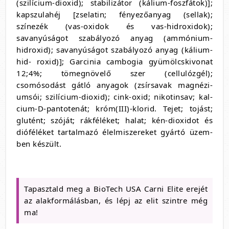
(szilícium-dioxid); stabilizátor (kálium-foszfátok)];
kapszulahéj [zselatin; fényezőanyag (sellak);
színezék (vas-oxidok és vas-hidroxidok);
savanyúságot szabályozó anyag (ammónium-
hidroxid); savanyúságot szabályozó anyag (kálium-
hid- roxid)]; Garcinia cambogia gyümölcskivonat
12;4%; tömegnövelő szer (cellulózgél);
csomósodást gátló anyagok (zsírsavak magnézi-
umsói; szilícium-dioxid); cink-oxid; nikotinsav; kal-
cium-D-pantotenát; króm(III)-klorid. Tejet; tojást;
glutént; szóját; rákféléket; halat; kén-dioxidot és
dióféléket tartalmazó élelmiszereket gyártó üzem-
ben készült.
Tapasztald meg a BioTech USA Carni Elite erejét
az alakformálásban, és lépj az elit szintre még
ma!