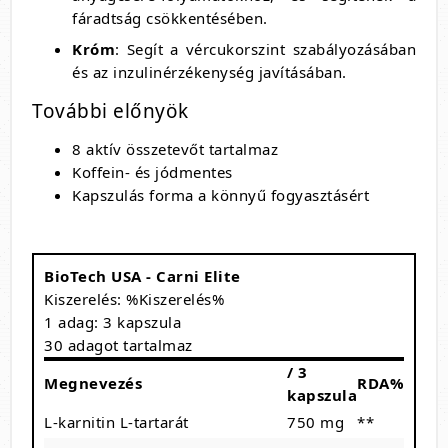
fáradtság csökkentésében.
Króm
: Segít a vércukorszint szabályozásában
és az inzulinérzékenység javításában.
További előnyök
8 aktív összetevőt tartalmaz
Koffein- és jódmentes
Kapszulás forma a könnyű fogyasztásért
BioTech USA - Carni Elite
Kiszerelés: %Kiszerelés%
1 adag: 3 kapszula
30 adagot tartalmaz
/ 3
Megnevezés
RDA%
kapszula
L-karnitin L-tartarát
750 mg
**