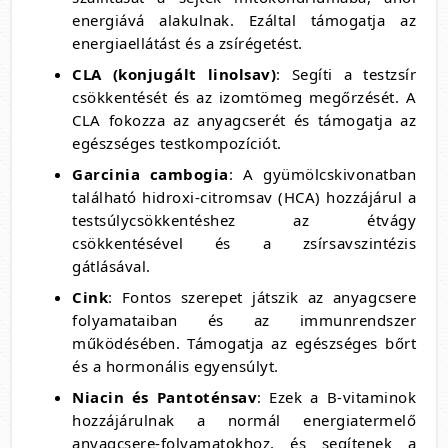
energiává alakulnak. Ezáltal támogatja az
energiaellátást és a zsírégetést.
CLA (konjugált linolsav)
: Segíti a testzsír
csökkentését és az izomtömeg megőrzését. A
CLA fokozza az anyagcserét és támogatja az
egészséges testkompozíciót.
Garcinia cambogia
: A gyümölcskivonatban
található hidroxi-citromsav (HCA) hozzájárul a
testsúlycsökkentéshez az étvágy
csökkentésével és a zsírsavszintézis
gátlásával.
Cink
: Fontos szerepet játszik az anyagcsere
folyamataiban és az immunrendszer
működésében. Támogatja az egészséges bőrt
és a hormonális egyensúlyt.
Niacin és Pantoténsav
: Ezek a B-vitaminok
hozzájárulnak a normál energiatermelő
anyagcsere-folyamatokhoz, és segítenek a