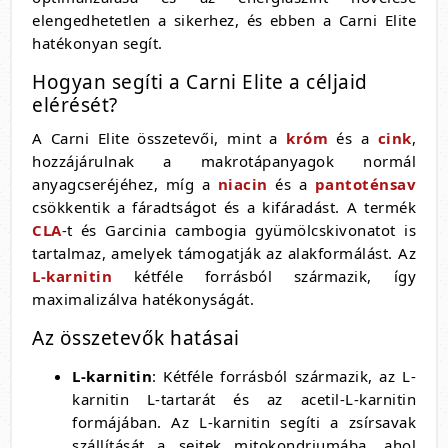
elengedhetetlen a sikerhez, és ebben a Carni Elite
hatékonyan segít.
Hogyan segíti a Carni Elite a céljaid
elérését?
A Carni Elite összetevői, mint a
króm
és a
cink
,
hozzájárulnak a makrotápanyagok normál
anyagcseréjéhez, míg a
niacin
és a
pantoténsav
csökkentik a fáradtságot és a kifáradást. A termék
CLA
-t és Garcinia cambogia gyümölcskivonatot is
tartalmaz, amelyek támogatják az alakformálást. Az
L-karnitin
kétféle forrásból származik, így
maximalizálva hatékonyságát.
Az összetevők hatásai
L-karnitin
: Kétféle forrásból származik, az L-
karnitin L-tartarát és az acetil-L-karnitin
formájában. Az L-karnitin segíti a zsírsavak
szállítását a sejtek mitokondriumába, ahol