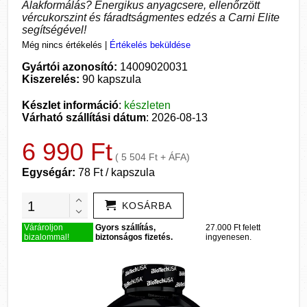
Alakformálás? Energikus anyagcsere, ellenőrzött
vércukorszint és fáradtságmentes edzés a Carni Elite
segítségével!
Még nincs értékelés
|
Értékelés beküldése
Gyártói azonosító:
14009020031
Kiszerelés:
90 kapszula
Készlet információ
:
készleten
Várható szállítási dátum
: 2026-08-13
6 990 Ft
( 5 504 Ft + ÁFA)
Egységár:
78 Ft / kapszula
KOSÁRBA
Várároljon
Gyors szállítás,
27.000 Ft felett
bizalommal!
biztonságos fizetés.
ingyenesen.