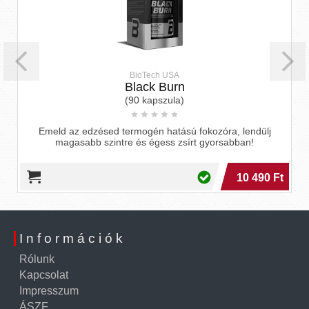
BioTech USA
Black Burn
(90 kapszula)
Emeld az edzésed termogén hatású fokozóra, lendülj
magasabb szintre és égess zsírt gyorsabban!
10 490 Ft
Információk
Rólunk
Kapcsolat
Impresszum
ÁSZF