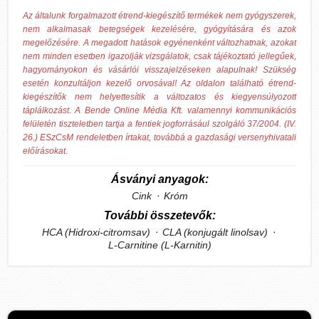
Az általunk forgalmazott étrend-kiegészítő termékek nem gyógyszerek,
nem alkalmasak betegségek kezelésére, gyógyítására és azok
megelőzésére. A megadott hatások egyénenként változhatnak, azokat
nem minden esetben igazolják vizsgálatok, csak tájékoztató jellegűek,
hagyományokon és vásárlói visszajelzéseken alapulnak! Szükség
esetén konzultáljon kezelő orvosával! Az oldalon található étrend-
kiegészítők nem helyettesítik a változatos és kiegyensúlyozott
táplálkozást. A Bende Online Média Kft. valamennyi kommunikációs
felületén tiszteletben tartja a fentiek jogforrásául szolgáló 37/2004. (IV.
26.) ESzCsM rendeletben írtakat, továbbá a gazdasági versenyhivatali
előírásokat.
Ásványi anyagok:
Cink
Króm
További összetevők:
HCA (Hidroxi-citromsav)
CLA (konjugált linolsav)
L-Carnitine (L-Karnitin)