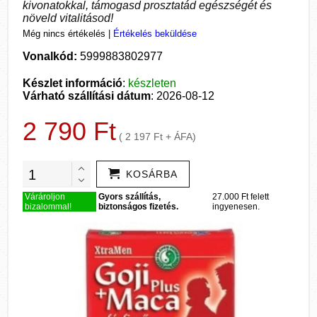
kivonatokkal, támogasd prosztatád egészségét és
növeld vitalitásod!
Még nincs értékelés
|
Értékelés beküldése
Vonalkód:
5999883802977
Készlet információ
:
készleten
Várható szállítási dátum
: 2026-08-12
2 790 Ft
( 2 197 Ft + ÁFA)
KOSÁRBA
Várároljon
Gyors szállítás,
27.000 Ft felett
bizalommal!
biztonságos fizetés.
ingyenesen.