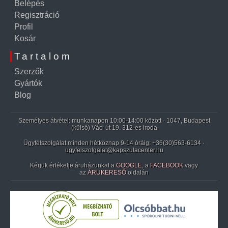
Belépés
Regisztráció
Profil
Kosár
Tartalom
Szerzők
Gyártók
Blog
Személyes átvétel: munkanapon 10:00-14:00 között · 1047, Budapest
(külső) Váci út 19. 312-es iroda
Ügyfélszolgálat minden hétköznap 9-14 óráig:
+36(30)563-6134
·
ugyfelszolgalat@kapszulacenter.hu
Kérjük értékelje áruházunkat a
GOOGLE
, a
FACEBOOK
vagy
az
ÁRUKERESŐ
oldalán