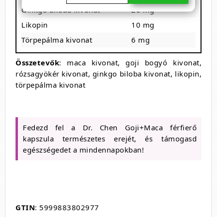
Ginkgo biloba kivonat
20 mg
Likopin
10 mg
Törpepálma kivonat
6 mg
Összetevők
: maca kivonat, goji bogyó kivonat,
rózsagyökér kivonat, ginkgo biloba kivonat, likopin,
törpepálma kivonat
Fedezd fel a Dr. Chen Goji+Maca férfierő
kapszula természetes erejét, és támogasd
egészségedet a mindennapokban!
GTIN
: 5999883802977