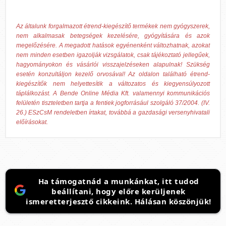
Az általunk forgalmazott étrend-kiegészítő termékek nem gyógyszerek,
nem alkalmasak betegségek kezelésére, gyógyítására és azok
megelőzésére. A megadott hatások egyénenként változhatnak, azokat
nem minden esetben igazolják vizsgálatok, csak tájékoztató jellegűek,
hagyományokon és vásárlói visszajelzéseken alapulnak! Szükség
esetén konzultáljon kezelő orvosával! Az oldalon található étrend-
kiegészítők nem helyettesítik a változatos és kiegyensúlyozott
táplálkozást. A Bende Online Média Kft. valamennyi kommunikációs
felületén tiszteletben tartja a fentiek jogforrásául szolgáló 37/2004. (IV.
26.) ESzCsM rendeletben írtakat, továbbá a gazdasági versenyhivatali
előírásokat.
Ha támogatnád a munkánkat, itt tudod
beállítani, hogy előre kerüljenek
ismeretterjesztő cikkeink. Hálásan köszönjük!