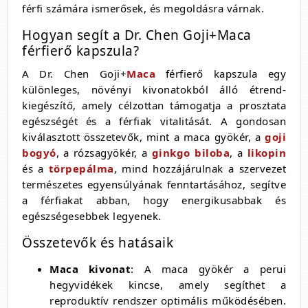
férfi számára ismerősek, és megoldásra várnak.
Hogyan segít a Dr. Chen Goji+Maca
férfierő kapszula?
A Dr. Chen Goji+
Maca
férfierő kapszula egy
különleges, növényi kivonatokból álló étrend-
kiegészítő, amely célzottan támogatja a prosztata
egészségét és a férfiak vitalitását. A gondosan
kiválasztott összetevők, mint a maca gyökér, a
goji
bogyó
, a rózsagyökér, a
ginkgo biloba
, a
likopin
és a
törpepálma
, mind hozzájárulnak a szervezet
természetes egyensúlyának fenntartásához, segítve
a férfiakat abban, hogy energikusabbak és
egészségesebbek legyenek.
Összetevők és hatásaik
Maca kivonat
: A maca gyökér a perui
hegyvidékek kincse, amely segíthet a
reproduktív rendszer optimális működésében.