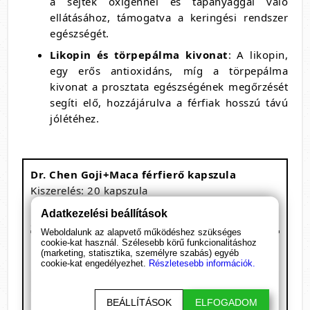
a sejtek oxigénnel és tápanyaggal való
ellátásához, támogatva a keringési rendszer
egészségét.
Likopin és törpepálma kivonat
: A likopin,
egy erős antioxidáns, míg a törpepálma
kivonat a prosztata egészségének megőrzését
segíti elő, hozzájárulva a férfiak hosszú távú
jólétéhez.
Dr. Chen Goji+Maca férfierő kapszula
Kiszerelés: 20 kapszula
1 adag: 1 kapszula
Adatkezelési beállítások
20 adagot tartalmaz
Weboldalunk az alapvető működéshez szükséges
Megnevezés
/ 1 kapszula
cookie-kat használ. Szélesebb körű funkcionalitáshoz
(marketing, statisztika, személyre szabás) egyéb
Maca kivonat
125 mg
cookie-kat engedélyezhet.
Részletesebb információk.
Goji bogyó kivonat
75 mg
Rózsagyökér kivonat
65 mg
BEÁLLÍTÁSOK
ELFOGADOM