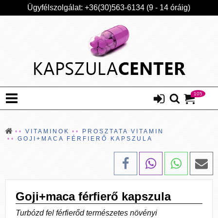
Ügyfélszolgálat: +36(30)563-6134 (9 - 14 óráig)
105
VITAMINOK
PROSZTATA VITAMIN
GOJI+MACA FÉRFIERŐ KAPSZULA
Goji+maca férfierő kapszula
Turbózd fel férfierőd természetes növényi