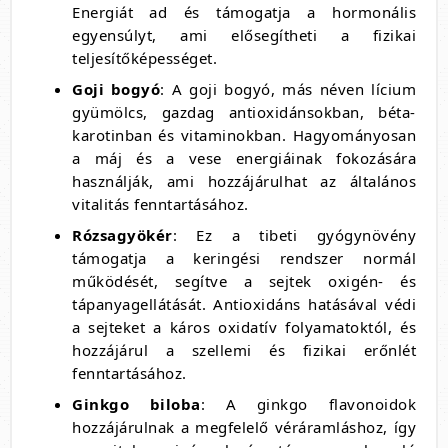
Energiát ad és támogatja a hormonális
egyensúlyt, ami elősegítheti a fizikai
teljesítőképességet.
Goji bogyó
: A goji bogyó, más néven lícium
gyümölcs, gazdag antioxidánsokban, béta-
karotinban és vitaminokban. Hagyományosan
a máj és a vese energiáinak fokozására
használják, ami hozzájárulhat az általános
vitalitás fenntartásához.
Rózsagyökér
: Ez a tibeti gyógynövény
támogatja a keringési rendszer normál
működését, segítve a sejtek oxigén- és
tápanyagellátását. Antioxidáns hatásával védi
a sejteket a káros oxidatív folyamatoktól, és
hozzájárul a szellemi és fizikai erőnlét
fenntartásához.
Ginkgo biloba
: A ginkgo flavonoidok
hozzájárulnak a megfelelő véráramláshoz, így