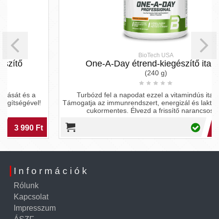
BioTech USA
One-A-Day étrend-kiegészítő italpor
(240 g)
Turbózd fel a napodat ezzel a vitamindús italporral!
Támogatja az immunrendszert, energizál és laktóz-, glutén-,
cukormentes. Élvezd a frissítő narancsos ízt!
7 990 Ft
Információk
Rólunk
Kapcsolat
Impresszum