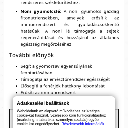
rendszeres székletürítéshez.
Noni gyümölcslé
: A noni gyümölcs gazdag
fitonutriensekben, amelyek erősítik az
immunrendszert és gyulladáscsökkentő
hatásúak. A noni lé támogatja a sejtek
regenerálódását és hozzájárul az általános
egészség megőrzéséhez.
További előnyök
Segít a gyomorsav egyensúlyának
fenntartásában
Támogatja az emésztőrendszer egészségét
Elősegíti a fehérjék hatékony lebontását
Erősíti az immunrendszert
Adatkezelési beállítások
Weboldalunk az alapvető működéshez szükséges
Fermentált Papaya koncentrátum nonival -
cookie-kat használ. Szélesebb körű funkcionalitáshoz
(marketing, statisztika, személyre szabás) egyéb
Natur Tanya
cookie-kat engedélyezhet.
Részletesebb információk.