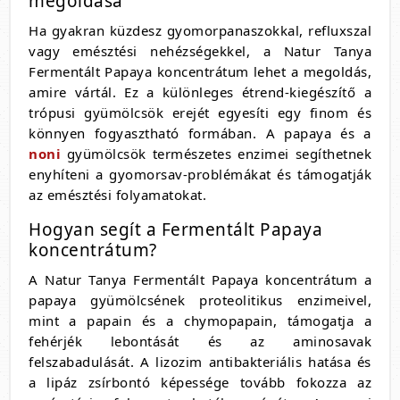
megoldása
Ha gyakran küzdesz gyomorpanaszokkal, refluxszal
vagy emésztési nehézségekkel, a Natur Tanya
Fermentált Papaya koncentrátum lehet a megoldás,
amire vártál. Ez a különleges étrend-kiegészítő a
trópusi gyümölcsök erejét egyesíti egy finom és
könnyen fogyasztható formában. A papaya és a
noni
gyümölcsök természetes enzimei segíthetnek
enyhíteni a gyomorsav-problémákat és támogatják
az emésztési folyamatokat.
Hogyan segít a Fermentált Papaya
koncentrátum?
A Natur Tanya Fermentált Papaya koncentrátum a
papaya gyümölcsének proteolitikus enzimeivel,
mint a papain és a chymopapain, támogatja a
fehérjék lebontását és az aminosavak
felszabadulását. A lizozim antibakteriális hatása és
a lipáz zsírbontó képessége tovább fokozza az