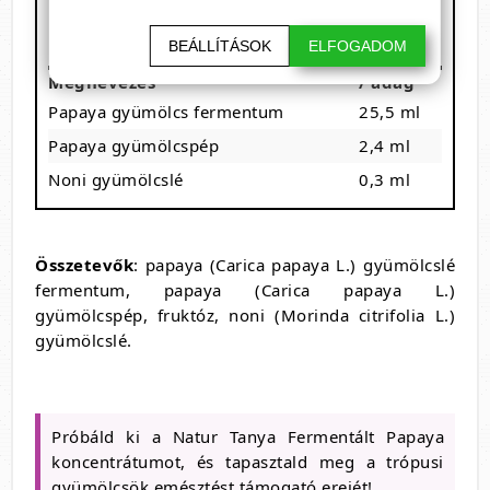
Kiszerelés:
1 adag: 30 ml
BEÁLLÍTÁSOK
ELFOGADOM
16 adagot tartalmaz
Megnevezés
/ adag
Papaya gyümölcs fermentum
25,5 ml
Papaya gyümölcspép
2,4 ml
Noni gyümölcslé
0,3 ml
Összetevők
: papaya (Carica papaya L.) gyümölcslé
fermentum, papaya (Carica papaya L.)
gyümölcspép, fruktóz, noni (Morinda citrifolia L.)
gyümölcslé.
Próbáld ki a Natur Tanya Fermentált Papaya
koncentrátumot, és tapasztald meg a trópusi
gyümölcsök emésztést támogató erejét!