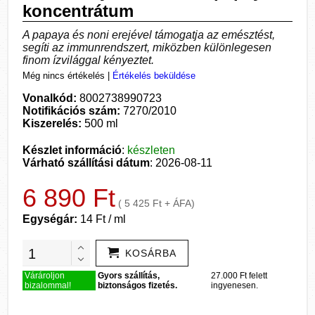
koncentrátum
A papaya és noni erejével támogatja az emésztést,
segíti az immunrendszert, miközben különlegesen
finom ízvilággal kényeztet.
Még nincs értékelés
|
Értékelés beküldése
Vonalkód:
8002738990723
Notifikációs szám:
7270/2010
Kiszerelés:
500 ml
Készlet információ
:
készleten
Várható szállítási dátum
: 2026-08-11
6 890 Ft
( 5 425 Ft + ÁFA)
Egységár:
14 Ft / ml
KOSÁRBA
Várároljon
Gyors szállítás,
27.000 Ft felett
bizalommal!
biztonságos fizetés.
ingyenesen.