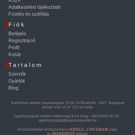
ÁSZF
Adatkezelési tájékoztató
Fizetés és szállítás
Fiók
Belépés
Regisztráció
Profil
Kosár
Tartalom
Szerzők
Gyártók
Blog
Személyes átvétel: munkanapon 10:00-14:00 között · 1047, Budapest
(külső) Váci út 19. 312-es iroda
Ügyfélszolgálat minden hétköznap 9-14 óráig:
+36(30)563-6134
·
ugyfelszolgalat@kapszulacenter.hu
Kérjük értékelje áruházunkat a
GOOGLE
, a
FACEBOOK
vagy
az
ÁRUKERESŐ
oldalán