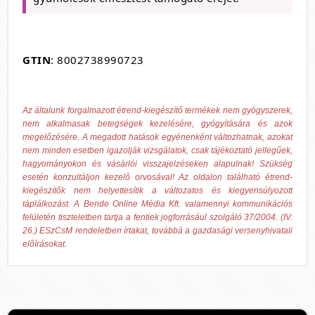
GTIN
: 8002738990723
Az általunk forgalmazott étrend-kiegészítő termékek nem gyógyszerek,
nem alkalmasak betegségek kezelésére, gyógyítására és azok
megelőzésére. A megadott hatások egyénenként változhatnak, azokat
nem minden esetben igazolják vizsgálatok, csak tájékoztató jellegűek,
hagyományokon és vásárlói visszajelzéseken alapulnak! Szükség
esetén konzultáljon kezelő orvosával! Az oldalon található étrend-
kiegészítők nem helyettesítik a változatos és kiegyensúlyozott
táplálkozást. A Bende Online Média Kft. valamennyi kommunikációs
felületén tiszteletben tartja a fentiek jogforrásául szolgáló 37/2004. (IV.
26.) ESzCsM rendeletben írtakat, továbbá a gazdasági versenyhivatali
előírásokat.