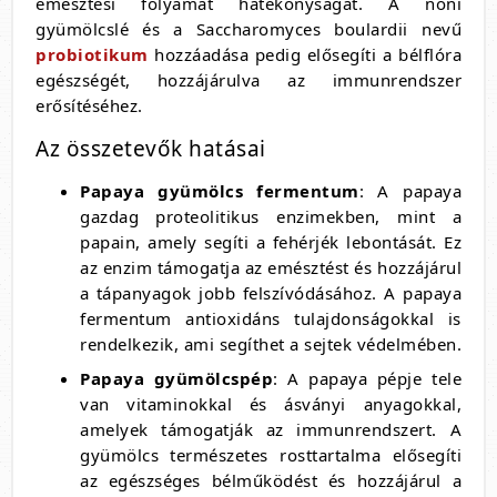
emésztési folyamat hatékonyságát. A noni
gyümölcslé és a Saccharomyces boulardii nevű
probiotikum
hozzáadása pedig elősegíti a bélflóra
egészségét, hozzájárulva az immunrendszer
erősítéséhez.
Az összetevők hatásai
Papaya gyümölcs fermentum
: A papaya
gazdag proteolitikus enzimekben, mint a
papain, amely segíti a fehérjék lebontását. Ez
az enzim támogatja az emésztést és hozzájárul
a tápanyagok jobb felszívódásához. A papaya
fermentum antioxidáns tulajdonságokkal is
rendelkezik, ami segíthet a sejtek védelmében.
Papaya gyümölcspép
: A papaya pépje tele
van vitaminokkal és ásványi anyagokkal,
amelyek támogatják az immunrendszert. A
gyümölcs természetes rosttartalma elősegíti
az egészséges bélműködést és hozzájárul a