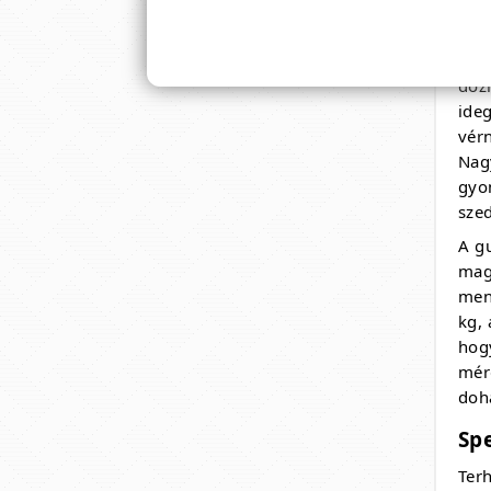
A gu
A g
A 2
dóz
ide
vér
Nagy
gyo
szed
A gu
mag
men
kg,
hog
mér
dohá
Sp
Ter