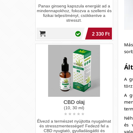
CBD olaj
Más
(10, 30 ml)
sorb
Élvezd a természet nyújtotta nyugalmat
Ál
és stresszmentességet! Fedezd fel a
CBD nyugtató, gyulladásgátló és
szorongáscsökkentő hatásait.
A g
10 500 Ft
törz
A g
men
term
Néh
és 
vala