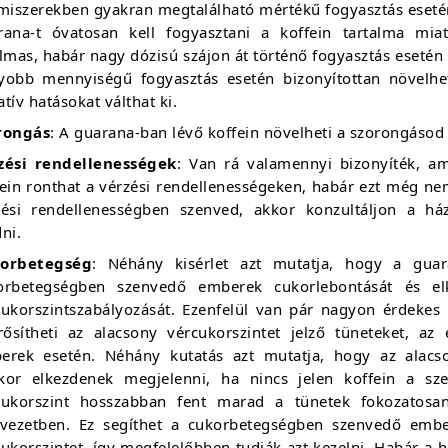
lmiszerekben gyakran megtalálható mértékű fogyasztás esetén
rana-t óvatosan kell fogyasztani a koffein tartalma mi
almas, habár nagy dózisú szájon át történő fogyasztás eseté
yobb mennyiségű fogyasztás esetén bizonyítottan növelhet
tív hatásokat válthat ki.
rongás
: A guarana-ban lévő koffein növelheti a szorongásod
zési rendellenességek
: Van rá valamennyi bizonyíték, a
fein ronthat a vérzési rendellenességeken, habár ezt még ne
zési rendellenességben szenved, akkor konzultáljon a ház
ni.
orbetegség
: Néhány kisérlet azt mutatja, hogy a guar
orbetegségben szenvedő emberek cukorlebontását és el
cukorszintszabályozását. Ezenfelül van pár nagyon érdekes 
erősítheti az alacsony vércukorszintet jelző tüneteket, a
erek esetén. Néhány kutatás azt mutatja, hogy az alacson
kor elkezdenek megjelenni, ha nincs jelen koffein a sz
cukorszint hosszabban fent marad a tünetek fokozatosan
rvezetben. Ez segíthet a cukorbetegségben szenvedő emb
ukorszintet, így megfelelőbben tudják azt kezelni. Habár a 