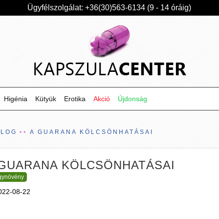
Ügyfélszolgálat: +36(30)563-6134 (9 - 14 óráig)
Higénia
Kütyük
Erotika
Akció
Újdonság
BLOG
A GUARANA KÖLCSÖNHATÁSAI
 GUARANA KÖLCSÖNHATÁSAI
gynövény
022-08-22