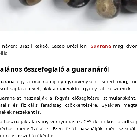
 néven: Brazil kakaó, Cacao Brésilien,
Guarana
mag kivona
ilis.
talános összefoglaló a guaranáról
uarana egy a mai napig gyógynövényként ismert mag, me
sről kapta a nevét, akik a magvakból gyógyitalt készítenek.
uarana-át használják a fogyás elősegítésre, stimulánsként, 
tális és fizikális fáradtság csökkentésére. Gyakran megt
ékek részeként is.
a használják alacsony vérnyomás és CFS (krónikus fáradtság
vérhas megelőzésére. Ezen felül használják még szexuális
mint érösszehúzóként is.