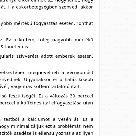
mát. Ha cukorbetegségben szenved, akkor
agyobb mértékű fogyasztás esetén, ronthat
az. Ez a koffein, főleg nagyobb mértékű
 tünetein is.
guláris szívverést adott emberek esetén.
övetkeztében megnövelheti a vérnyomást
envednek. Ugyanakkor ez a hatás kisebb
ét, vagy más koffein tartalmú italt.
ső feszültségét. Ez a változás 30 perccel
erccel a koffeines ital elfogyasztása után
a testből a kálciumot a vesén át. Ez a
hogy minimalizáljuk ezt a problémát, nem
zítők szedése is ellensúlyozhatja az ilyen