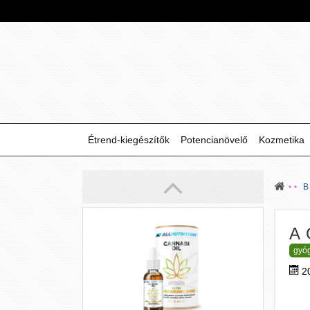
éhségérzet csökkentését, segítve a
fogyást és a narancsbőr elleni
küzdelmet.
5 990 Ft
Étrend-kiegészítők
Potencianövelő
Kozmetika
CBD olaj 5%
(10 ml)
A
Az egészség megőrzésének egyszerű
gyó
módja a kenderolaj jótékony hatásainak
kihasználása, ami THC-mentesen hoz
2
megnyugvást és enyhülést.
9 490 Ft