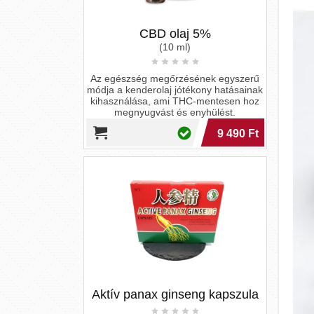
Aktív panax ginseng kapszula
Panax ginseng kapszula energiát ad a
mindennapokhoz, fokozva a szellemi és
fizikai teljesítményt, csökkentve a
stresszt.
2 330 Ft