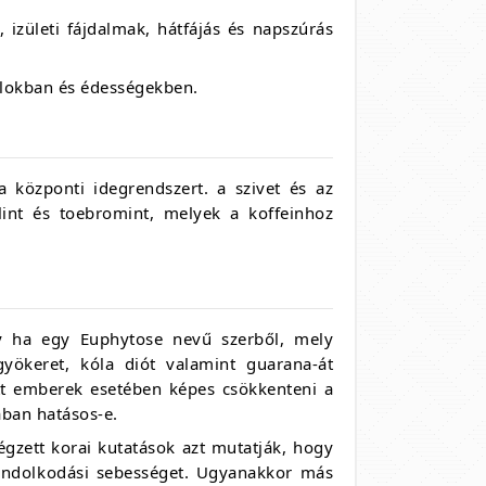
 izületi fájdalmak, hátfájás és napszúrás
talokban és édességekben.
központi idegrendszert. a szivet és az
lint és toebromint, melyek a koffeinhoz
y ha egy Euphytose nevű szerből, mely
gyökeret, kóla diót valamint guarana-át
ott emberek esetében képes csökkenteni a
ban hatásos-e.
zett korai kutatások azt mutatják, hogy
ondolkodási sebességet. Ugyanakkor más