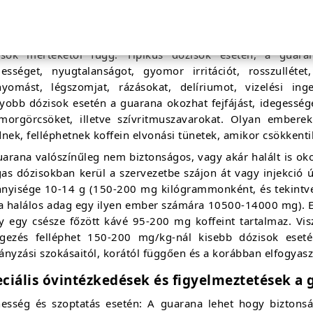
arana lehet, hogy biztonságos, ha szájon át fogyasztjuk, gyó
uarana lehet, hogy nem biztonságos, ha szájon át, nagy dózi
50-300 mg-nál nagyobb napi dózis fogyasztása esetén tapas
isok mértékétől függ. Tipikus dózisok esetén, a guaran
gességet, nyugtalanságot, gyomor irritációt, rosszulléte
nyomást, légszomjat, rázásokat, delíriumot, vizelési in
obb dózisok esetén a guarana okozhat fejfájást, idegességet,
morgörcsöket, illetve szívritmuszavarokat. Olyan emberek
nek, felléphetnek koffein elvonási tünetek, amikor csökkenti
arana valószínűleg nem biztonságos, vagy akár halált is oko
as dózisokban kerül a szervezetbe szájon át vagy injekció ú
nyisége 10-14 g (150-200 mg kilógrammonként, és tekintve,
 a halálos adag egy ilyen ember számára 10500-14000 mg). E
y egy csésze főzött kávé 95-200 mg koffeint tartalmaz. Vi
gezés felléphet 150-200 mg/kg-nál kisebb dózisok eseté
nyzási szokásaitól, korától függően és a korábban elfogyasz
eciális óvintézkedések és figyelmeztetések a
hesség és szoptatás esetén: A guarana lehet hogy biztons