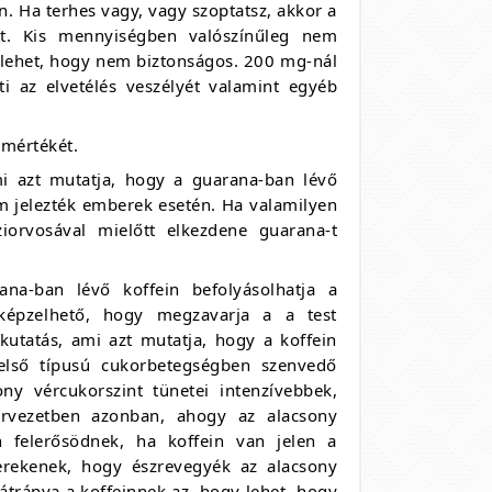
. Ha terhes vagy, vagy szoptatsz, akkor a
att. Kis mennyiségben valószínűleg nem
n lehet, hogy nem biztonságos. 200 mg-nál
i az elvetélés veszélyét valamint egyéb
 mértékét.
mi azt mutatja, hogy a guarana-ban lévő
m jelezték emberek esetén. Ha valamilyen
iorvosával mielőtt elkezdene guarana-t
ana-ban lévő koffein befolyásolhatja a
képzelhető, hogy megzavarja a a test
kutatás, ami azt mutatja, hogy a koffein
z első típusú cukorbetegségben szenvedő
y vércukorszint tünetei intenzívebbek,
ervezetben azonban, ahogy az alacsony
 felerősödnek, ha koffein van jelen a
erekenek, hogy észrevegyék az alacsony
hátránya a koffeinnek az, hogy lehet, hogy