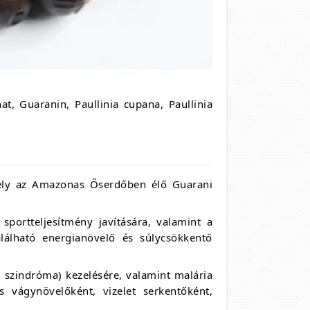
t, Guaranin, Paullinia cupana, Paullinia
ly az Amazonas Őserdőben élő Guarani
sportteljesítmény javítására, valamint a
alálható energianövelő és súlycsökkentő
 szindróma) kezelésére, valamint malária
 vágynövelőként, vizelet serkentőként,