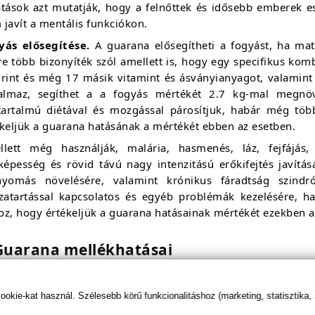
atások azt mutatják, hogy a felnőttek és idősebb emberek e
javít a mentális funkciókon.
yás elősegítése.
A guarana elősegítheti a fogyást, ha ma
e több bizonyíték szól amellett is, hogy egy specifikus kom
drint és még 17 másik vitamint és ásványianyagot, valamint 
talmaz, segíthet a a fogyás mértékét 2.7 kg-mal megnöv
rtartalmú diétával és mozgással párosítjuk, habár még tö
ékeljük a guarana hatásának a mértékét ebben az esetben.
llett még használják, malária, hasmenés, láz, fejfájás, 
óképesség és rövid távú nagy intenzitású erőkifejtés javítá
nyomás növelésére, valamint krónikus fáradtság szindró
szatartással kapcsolatos és egyéb problémák kezelésére, 
oz, hogy értékeljük a guarana hatásainak mértékét ezekben a
Guarana mellékhatásai
uarana valószínűleg biztonságos felnőttek számára, az élel
asztása esetén.
kie-kat használ. Szélesebb körű funkcionalitáshoz (marketing, statisztika,