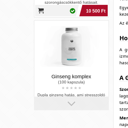
Egyé
keze
Ginseng komplex
Az é
(100 kapszula)
Ho
Dupla ginzeng hatás, ami stresszoldó
támogatást és energikus napokat
biztosít; a komplex étrendért és
A g
vitalitásért.
izm
4 990 Ft
haso
A 
Szo
lag
tar
szo
Men
nap
Tribulus cseppek