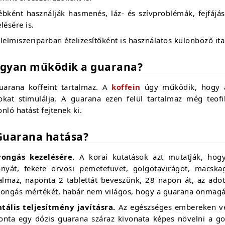
bként használják hasmenés, láz- és szívproblémák, fejfájás,
lésére is.
lelmiszeriparban ételizesítőként is használatos különböző i
gyan működik a guarana?
uarana koffeint tartalmaz. A
koffein
úgy működik, hogy a 
okat stimulálja. A guarana ezen felül tartalmaz még teofi
nló hatást fejtenek ki.
Guarana hatása?
rongás kezelésére.
A korai kutatások azt mutatják, hog
onyát, fekete orvosi pemetefüvet, golgotavirágot, macska
talmaz, naponta 2 tablettát beveszünk, 28 napon át, az ad
rongás mértékét, habár nem világos, hogy a guarana önmagá
tális teljesítmény javításra.
Az egészséges embereken vég
onta egy dózis guarana száraz kivonata képes növelni a g