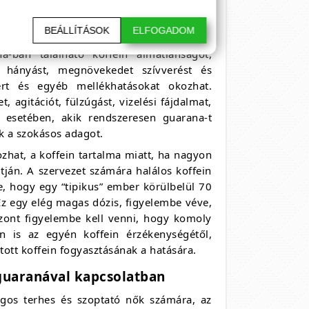
gyászati dózisokban, rövid időszakon át.
sokban, hosszú időszakon át fogyasztjuk.
BEÁLLÍTÁSOK
ELFOGADOM
ztaltak mellékhatásokat. A mellékhatás a
a-ban található koffein álmatlanságot,
t, hányást, megnövekedet szívverést és
gert és egyéb mellékhatásokat okozhat.
 agitációt, fülzúgást, vizelési fájdalmat,
 esetében, akik rendszeresen guarana-t
k a szokásos adagot.
zhat, a koffein tartalma miatt, ha nagyon
tján. A szervezet számára halálos koffein
 hogy egy “tipikus” ember körülbelül 70
z egy elég magas dózis, figyelembe véve,
szont figyelembe kell venni, hogy komoly
n is az egyén koffein érzékenységétől,
tott koffein fogyasztásának a hatására.
 guaranával kapcsolatban
ágos terhes és szoptató nők számára, az