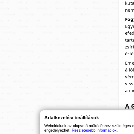
kut
(20 ml)
nem 
Fokozd az erőt és javíts a
Fog
teljesítményen természetesen a
Egyr
Tribulus cseppekkel, a kiegyensúlyozott
energiaszint érdekében.
efe
tar
4 490 Ft
zsí
ért
Eme
áll
vér
vis
ahh
A 
Adatkezelési beállítások
A g
fogy
Weboldalunk az alapvető működéshez szükséges coo
engedélyezhet.
Részletesebb információk.