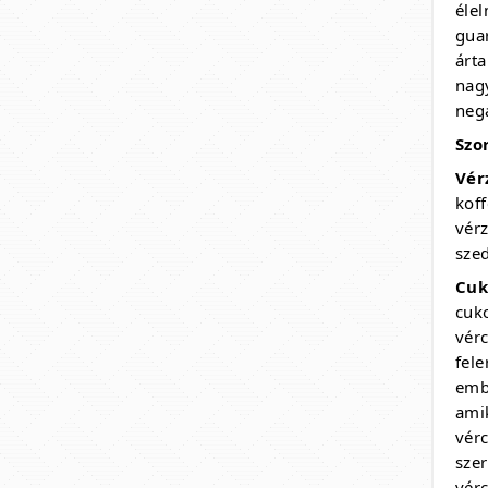
éle
gua
árt
nag
nega
Szo
Vér
kof
vér
szed
Cuk
cuk
vér
fel
emb
ami
vér
sze
vérc