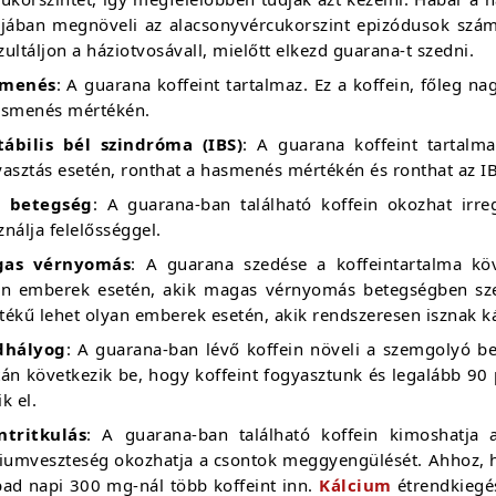
ójában megnöveli az alacsonyvércukorszint epizódusok szá
ultáljon a háziotvosávall, mielőtt elkezd guarana-t szedni.
menés
: A guarana koffeint tartalmaz. Ez a koffein, főleg n
asmenés mértékén.
itábilis bél szindróma (IBS)
: A guarana koffeint tartalm
asztás esetén, ronthat a hasmenés mértékén és ronthat az IBS
v betegség
: A guarana-ban található koffein okozhat irre
nálja felelősséggel.
as vérnyomás
: A guarana szedése a koffeintartalma k
an emberek esetén, akik magas vérnyomás betegségben sz
ékű lehet olyan emberek esetén, akik rendszeresen isznak káv
dhályog
: A guarana-ban lévő koffein növeli a szemgolyó bel
án következik be, hogy koffeint fogyasztunk és legalább 90 p
k el.
ntritkulás
: A guarana-ban található koffein kimoshatja 
ciumveszteség okozhatja a csontok meggyengülését. Ahhoz, 
bad napi 300 mg-nál több koffeint inn.
Kálcium
étrendkiegés