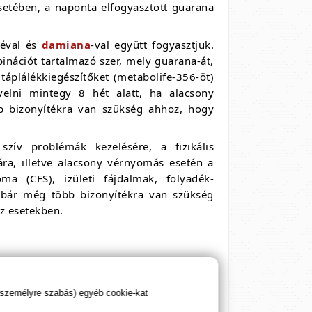
setében, a naponta elfogyasztott guarana
téval és
damiana
-val együtt fogyasztjuk.
binációt tartalmazó szer, mely guarana-át,
táplálékkiegészítőket (metabolife-356-öt)
elni mintegy 8 hét alatt, ha alacsony
bb bizonyítékra van szükség ahhoz, hogy
szív problémák kezelésére, a fizikális
sára, illetve alacsony vérnyomás esetén a
ma (CFS), izületi fájdalmak, folyadék-
habár még több bizonyítékra van szükség
z esetekben.
miszerekben gyakran megtalálható mértékű
 személyre szabás) egyéb cookie-kat