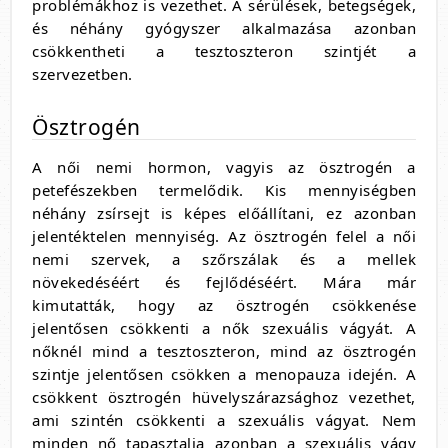
problémákhoz is vezethet. A sérülések, betegségek,
és néhány gyógyszer alkalmazása azonban
csökkentheti a tesztoszteron szintjét a
szervezetben.
Ösztrogén
A női nemi hormon, vagyis az ösztrogén a
petefészekben termelődik. Kis mennyiségben
néhány zsírsejt is képes előállítani, ez azonban
jelentéktelen mennyiség. Az ösztrogén felel a női
nemi szervek, a szőrszálak és a mellek
növekedéséért és fejlődéséért. Mára már
kimutatták, hogy az ösztrogén csökkenése
jelentősen csökkenti a nők szexuális vágyát. A
nőknél mind a tesztoszteron, mind az ösztrogén
szintje jelentősen csökken a menopauza idején. A
csökkent ösztrogén hüvelyszárazsághoz vezethet,
ami szintén csökkenti a szexuális vágyat. Nem
minden nő tapasztalja azonban a szexuális vágy