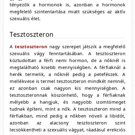
tényezők a hormonok is, azonban a hormonok
megfelelő szintentartása miatt szükséges az aktív
szexuális élet.
Tesztoszteron
A
tesztoszteron
nagy szerepet játszik a megfelelő
szexuális vágy fenntartásában. A tesztoszteron
köztudottan a férfi nemi hormon, de a nőknél is
megtalálható kisebb mennyiségben. A férfiaknál a
herék termelik, a nőknél pedig a petefészek. A
mellékvese is termel tesztoszteron mindkét nemnél,
ez azonban csak nagyon kis mennyiségben. A
tesztoszteronnak köszönhető, hogy a férfiaknak
mélyebb a hangjuk, és nagyobb izomtömeget
tudnak építeni, mint a nők. A tesztoszteron mind a
férfiakban, mind pedig a nőkben növeli a libidót,
azonban az alacsony tesztoszteron szint
lecsökkentheti a szexuális vágyat, ráadásul erekciós