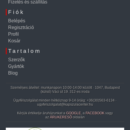
Fizetés és szállítás
Fiók
Belépés
Regisztráció
Profil
Kosár
Tartalom
Szerzők
Gyártók
Blog
Személyes átvétel: munkanapon 10:00-14:00 között · 1047, Budapest
(külső) Váci út 19. 312-es iroda
Ügyfélszolgálat minden hétköznap 9-14 óráig:
+36(30)563-6134
·
ugyfelszolgalat@kapszulacenter.hu
Kérjük értékelje áruházunkat a
GOOGLE
, a
FACEBOOK
vagy
az
ÁRUKERESŐ
oldalán