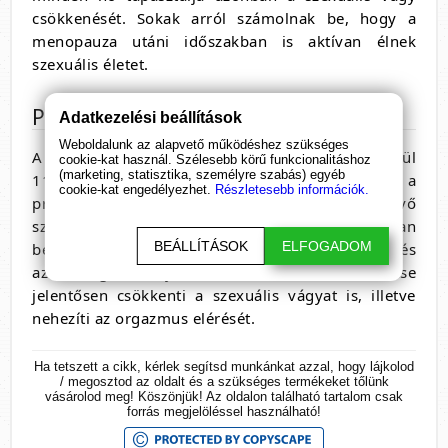
csökkenését. Sokak arról számolnak be, hogy a
menopauza utáni időszakban is aktívan élnek
szexuális életet.
Progeszteron
Adatkezelési beállítások
Weboldalunk az alapvető működéshez szükséges
A progeszteront a petefészek állítja elő körülbelül
cookie-kat használ. Szélesebb körű funkcionalitáshoz
(marketing, statisztika, személyre szabás) egyéb
11 nappal az ovuláció után. Kimutatták, hogy a
cookie-kat engedélyezhet.
Részletesebb információk.
progeszteron szintén befolyásolja a nőknél lévő
szexuális vágyat. Az emlőrák kezelése azonban
BEÁLLÍTÁSOK
ELFOGADOM
befolyásolhatja a progeszteron, a tesztoszteron és
az ösztrogén szintjét is. Ezen hormonok csökkenése
jelentősen csökkenti a szexuális vágyat is, illetve
nehezíti az orgazmus elérését.
Ha tetszett a cikk, kérlek segítsd munkánkat azzal, hogy lájkolod
/ megosztod az oldalt és a szükséges termékeket tőlünk
vásárolod meg! Köszönjük! Az oldalon található tartalom csak
forrás megjelöléssel használható!