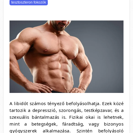
tesztoszteron fokozók
A libidót számos tényező befolyásolhatja. Ezek közé
tartozik a depresszió, szorongás, testképzavar, és a
szexuális bántalmazás is. Fizikai okai is lehetnek,
mint a betegségek, fáradtság, vagy bizonyos
gyógyszerek alkalmazása. Szintén befolyásoló