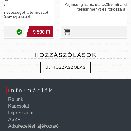
A ginseng kapszula csökkenti a stresszt, növeli a szellemi
teljesítményt és fokozza a szexuális vágyat.
t
Ft
2 990 Ft
HOZZÁSZÓLÁSOK
ÚJ HOZZÁSZÓLÁS
Információk
Rólunk
Kapcsolat
Impresszum
ÁSZF
Adatkezelési tájékoztató