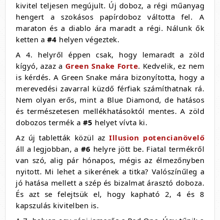
kivitel teljesen megújult. Új doboz, a régi műanyag
hengert a szokásos papírdoboz váltotta fel. A
maraton és a diablo ára maradt a régi. Nálunk ők
ketten a
#4
helyen végeztek.
A 4. helyről éppen csak, hogy lemaradt a zöld
kígyó, azaz a
Green Snake Forte
. Kedvelik, ez nem
is kérdés. A Green Snake mára bizonyította, hogy a
merevedési zavarral küzdő férfiak számíthatnak rá.
Nem olyan erős, mint a Blue Diamond, de hatásos
és természetesen mellékhatásoktól mentes. A zöld
dobozos termék a
#5
helyet vívta ki.
Az új tabletták közül az
Illusion potencianövelő
áll a legjobban, a
#6
helyre jött be. Fiatal termékről
van szó, alig pár hónapos, mégis az élmezőnyben
nyitott. Mi lehet a sikerének a titka? Valószínűleg a
jó hatása mellett a szép és bizalmat árasztó doboza.
És azt se felejtsük el, hogy kapható 2, 4 és 8
kapszulás kivitelben is.