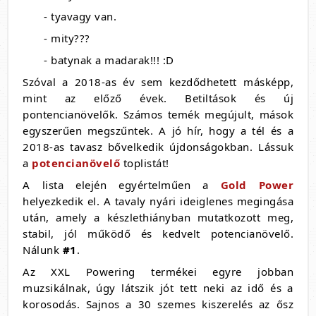
- tyavagy van.
- mity???
- batynak a madarak!!! :D
Szóval a 2018-as év sem kezdődhetett másképp,
mint az előző évek. Betiltások és új
pontencianövelők. Számos temék megújult, mások
egyszerűen megszűntek. A jó hír, hogy a tél és a
2018-as tavasz bővelkedik újdonságokban. Lássuk
a
potencianövelő
toplistát!
A lista elején egyértelműen a
Gold Power
helyezkedik el. A tavaly nyári ideiglenes megingása
után, amely a készlethiányban mutatkozott meg,
stabil, jól működő és kedvelt potencianövelő.
Nálunk
#1
.
Az XXL Powering termékei egyre jobban
muzsikálnak, úgy látszik jót tett neki az idő és a
korosodás. Sajnos a 30 szemes kiszerelés az ősz