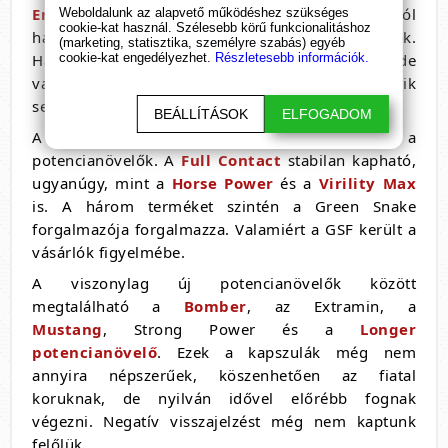
Eroton potencianövelő
. Ők ketten nagyjából
Weboldalunk az alapvető működéshez szükséges
cookie-kat használ. Szélesebb körű funkcionalitáshoz
hasonló eladási mutatóval rendelkeznek.
(marketing, statisztika, személyre szabás) egyéb
Hatásukról sok visszajelzés még nem érkezett, de
cookie-kat engedélyezhet.
Részletesebb információk.
valamiért veszik. Nagyon rossz nem lehet egyik
sem. Tehát az utolsók a 10-es listán,
#10
.
BEÁLLÍTÁSOK
ELFOGADOM
A tizes lista után is van még élet, és fogynak a
potencianövelők. A
Full Contact
stabilan kapható,
ugyanúgy, mint a
Horse Power
és a
Virility Max
is. A három terméket szintén a Green Snake
forgalmazója forgalmazza. Valamiért a GSF került a
vásárlók figyelmébe.
A viszonylag új potencianövelők között
megtalálható a
Bomber
, az Extramin, a
Mustang
, Strong Power és a
Longer
potencianövelő
. Ezek a kapszulák még nem
annyira népszerűek, köszenhetően az fiatal
koruknak, de nyilván idővel előrébb fognak
végezni. Negatív visszajelzést még nem kaptunk
felőlük.