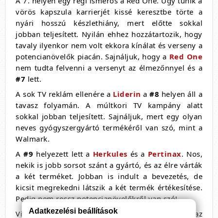
A 7. helyen egy régi ismerős a Red One. Úgy tűnik a
vörös kapszula karrierjét kissé keresztbe törte a
nyári hosszú készlethiány, mert előtte sokkal
jobban teljesített. Nyilán ehhez hozzátartozik, hogy
tavaly ilyenkor nem volt ekkora kínálat és verseny a
potencianövelők piacán. Sajnáljuk, hogy a
Red One
nem tudta felvenni a versenyt az élmezőnnyel és a
#7
lett.
A sok TV reklám ellenére a
Liderin
a
#8
helyen áll a
tavasz folyamán. A múltkori TV kampány alatt
sokkal jobban teljesített. Sajnáljuk, mert egy olyan
neves gyógyszergyártó termékéről van szó, mint a
Walmark.
A
#9
helyezett lett a
Herkules
és a
Pertinax
. Nos,
nekik is jobb sorsot szánt a gyártó, és az élre várták
a két terméket. Jobban is indult a bevezetés, de
kicsit megrekedni látszik a két termék értékesítése.
Pedig nem rossz potencianövelőkről van szó!
Adatkezelési beállítások
Viszonylag újnak számít a piacon a
Kinger
és az