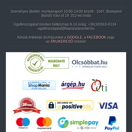
Személyes átvétel: munkanapon 10:00-14:00 között · 1047, Budapest
(külső) Váci út 19. 312-es iroda
Ügyfélszolgálat minden hétköznap 9-14 óráig:
+36(30)563-6134
·
ugyfelszolgalat@kapszulacenter.hu
Kérjük értékelje áruházunkat a
GOOGLE
, a
FACEBOOK
vagy
az
ÁRUKERESŐ
oldalán