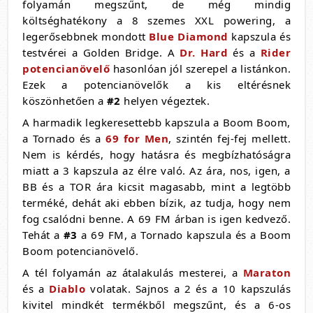
folyamán megszűnt, de még mindig
költséghatékony a 8 szemes XXL powering, a
legerősebbnek mondott
Blue Diamond
kapszula és
testvérei a Golden Bridge. A
Dr. Hard
és a
Rider
potencianövelő
hasonlóan jól szerepel a listánkon.
Ezek a potencianövelők a kis eltérésnek
köszönhetően a
#2
helyen végeztek.
A harmadik legkeresettebb kapszula a Boom Boom,
a Tornado és a
69 for Men
, szintén fej-fej mellett.
Nem is kérdés, hogy hatásra és megbízhatóságra
miatt a 3 kapszula az élre való. Az ára, nos, igen, a
BB és a TOR ára kicsit magasabb, mint a legtöbb
terméké, dehát aki ebben bízik, az tudja, hogy nem
fog csalódni benne. A 69 FM árban is igen kedvező.
Tehát a
#3
a 69 FM, a Tornado kapszula és a Boom
Boom potencianövelő.
A tél folyamán az átalakulás mesterei, a
Maraton
és a
Diablo
volatak. Sajnos a 2 és a 10 kapszulás
kivitel mindkét termékből megszűnt, és a 6-os