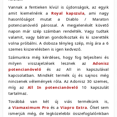
Vannak a fentieken kívül is újdonságok, az egyik
amit kiemelnénk a
Royal kapszula
, ami nagy
hasonlóságot mutat a Diablo / Maraton
potencianövelő párossal. A megjelenését követő
napon már szép számban rendelték. Vagy tudtak
valamit, vagy bátran gondolkoztak és ki szerették
volna próbálni. A doboza tényleg szép, míg ára a 6
szemes kiszerelésben is igen kedvező.
Számunkra még kérdéses, hogy fog teljesíteni és
milyen visszajelzések lesznek az
Adonisz
potencianövelő
és az All in kapszulával
kapcsolatban. Mindkét termék új és sajnos még
nincsenek vélemények róla. Az Adonisz 30 szemes,
míg az
All In potencianövelő
10 kapszulát
tartalmaz.
Továbbá van két új viás termékünk is,
a
Viamaximum Pro
és a
Viapro Extra
. Őket sem
ismerjük még, de legközelebbi összefoglalónkban