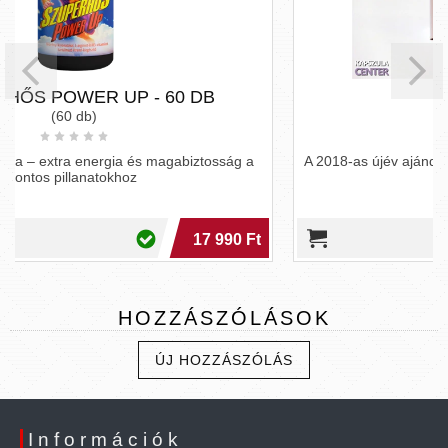
Illusion
(2, 4, 8 kapszula)
 a
A 2018-as újév ajándéka az Illusion, amely három kivitelben
kapható.
 Ft
3 990 Ft
HOZZÁSZÓLÁSOK
ÚJ HOZZÁSZÓLÁS
Információk