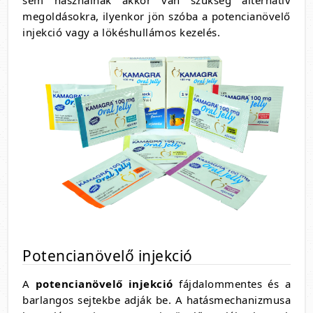
sem használnak akkor van szükség alternatív
megoldásokra, ilyenkor jön szóba a potencianövelő
injekció vagy a lökéshullámos kezelés.
Potencianövelő injekció
A
potencianövelő injekció
fájdalommentes és a
barlangos sejtekbe adják be. A hatásmechanizmusa