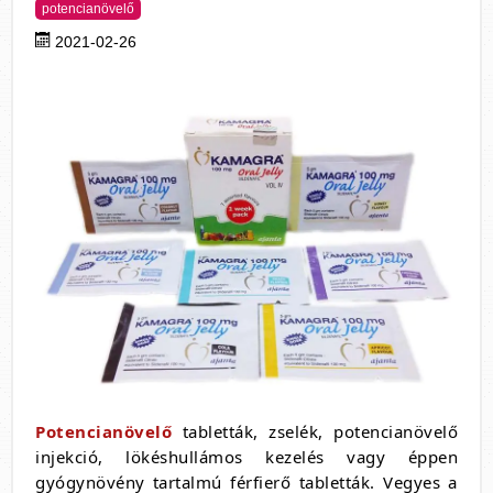
potencianövelő
2021-02-26
Potencianövelő
tabletták, zselék, potencianövelő
injekció, lökéshullámos kezelés vagy éppen
gyógynövény tartalmú férfierő tabletták. Vegyes a