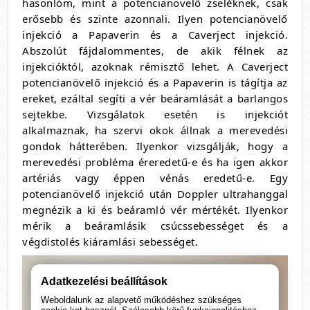
hasonlóm, mint a potencianövelő zseléknek, csak
erősebb és szinte azonnali. Ilyen potencianövelő
injekció a Papaverin és a Caverject injekció.
Abszolút fájdalommentes, de akik félnek az
injekcióktól, azoknak rémisztő lehet. A Caverject
potencianövelő injekció és a Papaverin is tágítja az
ereket, ezáltal segíti a vér beáramlását a barlangos
sejtekbe. Vizsgálatok esetén is injekciót
alkalmaznak, ha szervi okok állnak a merevedési
gondok hátterében. Ilyenkor vizsgálják, hogy a
merevedési probléma éreredetű-e és ha igen akkor
artériás vagy éppen vénás eredetű-e. Egy
potencianövelő injekció után Doppler ultrahanggal
megnézik a ki és beáramló vér mértékét. Ilyenkor
mérik a beáramlásik csúcssebességet és a
végdistolés kiáramlási sebességet.
Adatkezelési beállítások
Weboldalunk az alapvető működéshez szükséges