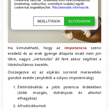
cookie-kat használ. Szélesebb körű funkcionalitáshoz
(marketing, statisztika, személyre szabás) egyéb
cookie-kat engedélyezhet.
Részletesebb információk.
BEÁLLÍTÁSOK
ELFOGADOM
Ha kimutatható, hogy az
impotencia
szervi
eredetű és az erek gyenge állapota miatt nem jön
létre, vagyis „vértolulás” áll fent akkor segíthet a
lökéshullámos kezelés.
Összegezve ez az eljárási sorrend merevedési
gondok esetén (enyhétől a súlyos impotenciáig)
Életmódváltás a jobb potencia érdekében
(több mozgás, dohányzás és alkohol
elhagyása)
Afrodiziákumok