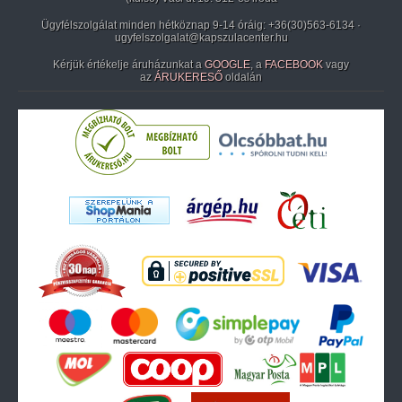
Ügyfélszolgálat minden hétköznap 9-14 óráig:
+36(30)563-6134
·
ugyfelszolgalat@kapszulacenter.hu
Kérjük értékelje áruházunkat a
GOOGLE
, a
FACEBOOK
vagy
az
ÁRUKERESŐ
oldalán