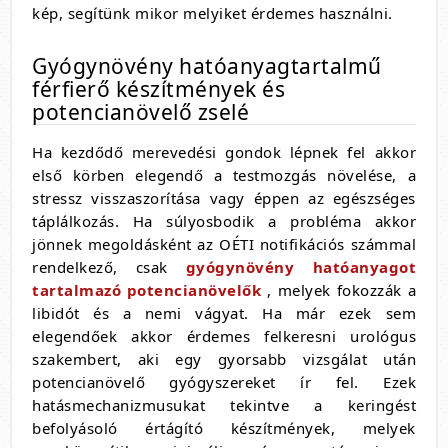
kép, segítünk mikor melyiket érdemes használni.
Gyógynövény hatóanyagtartalmű
férfierő készítmények és
potencianövelő zselé
Ha kezdődő merevedési gondok lépnek fel akkor
első körben elegendő a testmozgás növelése, a
stressz visszaszorítása vagy éppen az egészséges
táplálkozás. Ha súlyosbodik a probléma akkor
jönnek megoldásként az OÉTI notifikációs számmal
rendelkező, csak
gyógynövény hatóanyagot
tartalmazó potencianövelők
, melyek fokozzák a
libidót és a nemi vágyat. Ha már ezek sem
elegendőek akkor érdemes felkeresni urológus
szakembert, aki egy gyorsabb vizsgálat után
potencianövelő gyógyszereket ír fel. Ezek
hatásmechanizmusukat tekintve a keringést
befolyásoló értágító készítmények, melyek