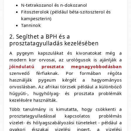
N-tetrakozanol és n-dokozanol
Fitoszterolok (például béta-szitoszterol és
kampeszterin)
Tanninok
2. Segíthet a BPH és a
prosztatagyulladás kezelésében
A pygeym kapszulákat és kivonatokat még a
modern kor orvosai, az urológusok is ajánlják a
jóindulatú prosztata megnagyobbodásban
szenvedő férfiaknak. Por formában régóta
használják pygeum kérgét a hagyományos
orvoslásban. Az afrikai törzsek például a különböző
húgyúti-, hugyhólyag- és prosztata problémák
kezelésére használták.
Több tanulmány is kimutatta, hogy csökkenti a
prosztatagyulladással kapcsolatos problémás
vizelet- és hólyagszabályozási tüneteket - például a
gyakori éjszakai vizelési ingert, a vizelési