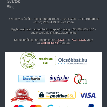
Gyártók
Blog
Személyes átvétel: munkanapon 10:00-14:00 között · 1047, Budapest
(külső) Váci út 19. 312-es iroda
Ügyfélszolgálat minden hétköznap 9-14 óráig:
+36(30)563-6134
·
ugyfelszolgalat@kapszulacenter.hu
Kérjük értékelje áruházunkat a
GOOGLE
, a
FACEBOOK
vagy
az
ÁRUKERESŐ
oldalán