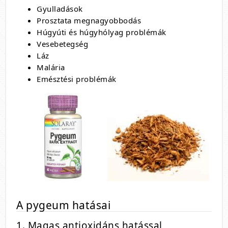
Gyulladások
Prosztata megnagyobbodás
Húgyúti és húgyhólyag problémák
Vesebetegség
Láz
Malária
Emésztési problémák
A pygeum hatásai
1. Magas antioxidáns hatással