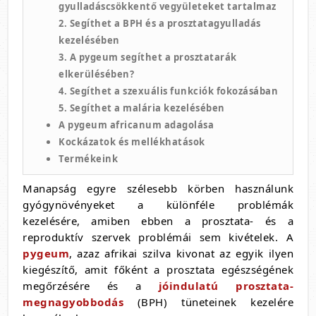
gyulladáscsökkentő vegyületeket tartalmaz
2. Segíthet a BPH és a prosztatagyulladás
kezelésében
3. A pygeum segíthet a prosztatarák
elkerülésében?
4. Segíthet a szexuális funkciók fokozásában
5. Segíthet a malária kezelésében
A pygeum africanum adagolása
Kockázatok és mellékhatások
Termékeink
Manapság egyre szélesebb körben használunk
gyógynövényeket a különféle problémák
kezelésére, amiben ebben a prosztata- és a
reproduktív szervek problémái sem kivételek. A
pygeum
, azaz afrikai szilva kivonat az egyik ilyen
kiegészítő, amit főként a prosztata egészségének
megőrzésére és a
jóindulatú prosztata-
megnagyobbodás
(BPH) tüneteinek kezelére