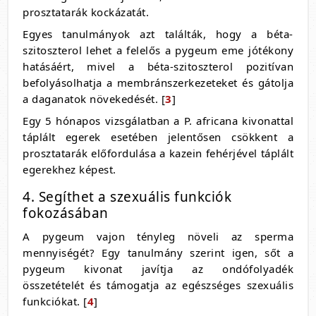
prosztatarák kockázatát.
Egyes tanulmányok azt találták, hogy a béta-
szitoszterol lehet a felelős a pygeum eme jótékony
hatásáért, mivel a béta-szitoszterol pozitívan
befolyásolhatja a membránszerkezeteket és gátolja
a daganatok növekedését. [
3
]
Egy 5 hónapos vizsgálatban a P. africana kivonattal
táplált egerek esetében jelentősen csökkent a
prosztatarák előfordulása a kazein fehérjével táplált
egerekhez képest.
4. Segíthet a szexuális funkciók
fokozásában
A pygeum vajon tényleg növeli az sperma
mennyiségét? Egy tanulmány szerint igen, sőt a
pygeum kivonat javítja az ondófolyadék
összetételét és támogatja az egészséges szexuális
funkciókat. [
4
]