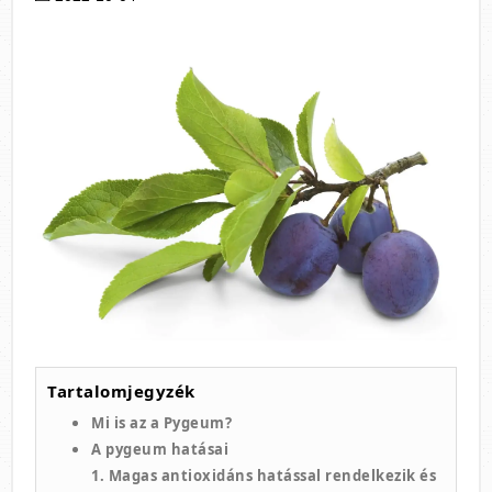
Tartalomjegyzék
Mi is az a Pygeum?
A pygeum hatásai
1. Magas antioxidáns hatással rendelkezik és