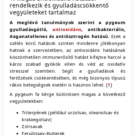
rendelkezik és gyulladáscsökkentő
vegyületeket tartalmaz
A meglévő tanulmányok szerint a pygeum
gyulladásgátló,
antioxidáns
, antibakteriális,
daganatellenes és antiösztrogén hatású.
Ezek a
szélés körű hatások szinten mindenre jótékonyan
hatnak a szervezetben, az antioxidáns hatásának
köszönhetően immunerősítő hatást kifejtve harcol a
káros szabad gyökök ellen és véd az oxidatív
stresszel szemben. Segít a gyulladások és
fertőzések csökkentésében, és még bizonyos típusú
rákos betegségsek esetén is hasznos lehet. [
1
]
A pygeum fa kérge különösen magas a következő
vegyületekben:
Triterpének (például urzolsav, oleanolsav és
krataegolsav)
Zsírsavak
Ferulinsav-észterek