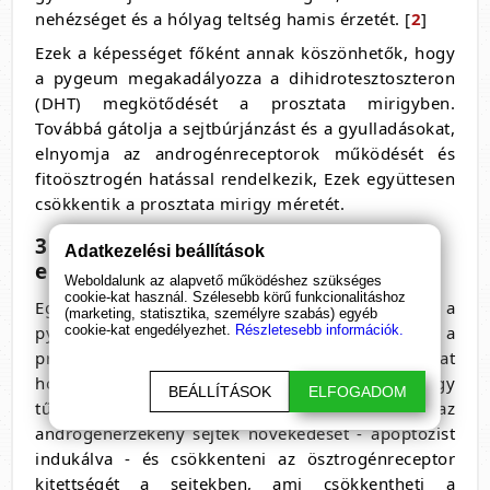
nehézséget és a hólyag teltség hamis érzetét. [
2
]
Ezek a képességet főként annak köszönhetők, hogy
a pygeum megakadályozza a dihidrotesztoszteron
(DHT) megkötődését a prosztata mirigyben.
Továbbá gátolja a sejtbúrjánzást és a gyulladásokat,
elnyomja az androgénreceptorok működését és
fitoösztrogén hatással rendelkezik, Ezek együttesen
csökkentik a prosztata mirigy méretét.
3. A pygeum segíthet a prosztatarák
Adatkezelési beállítások
elkerülésében?
Weboldalunk az alapvető működéshez szükséges
cookie-kat használ. Szélesebb körű funkcionalitáshoz
Egyes állatkísérletek az állapították meg, hogy a
(marketing, statisztika, személyre szabás) egyéb
pygeym africana kivonat segíthet meggátolni a
cookie-kat engedélyezhet.
Részletesebb információk.
prosztata sejtjeinek elbúrjánzását, amely folyamat
hozzájárulhat a prosztatarák kialakulásához. Úgy
BEÁLLÍTÁSOK
ELFOGADOM
tűnik, képes gátolni mind az androgén-, mind az
androgénérzékeny sejtek növekedését - apoptózist
indukálva - és csökkenteni az ösztrogénreceptor
kitettségét a sejtekben, ami csökkentheti a