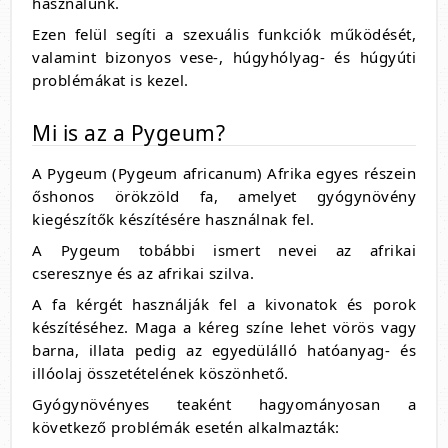
használunk.
Ezen felül segíti a szexuális funkciók működését,
valamint bizonyos vese-, húgyhólyag- és húgyúti
problémákat is kezel.
Mi is az a Pygeum?
A Pygeum (Pygeum africanum) Afrika egyes részein
őshonos örökzöld fa, amelyet gyógynövény
kiegészítők készítésére használnak fel.
A Pygeum tobábbi ismert nevei az afrikai
cseresznye és az afrikai szilva.
A fa kérgét használják fel a kivonatok és porok
készítéséhez. Maga a kéreg színe lehet vörös vagy
barna, illata pedig az egyedülálló hatóanyag- és
illóolaj összetételének köszönhető.
Gyógynövényes teaként hagyományosan a
következő problémák esetén alkalmazták: