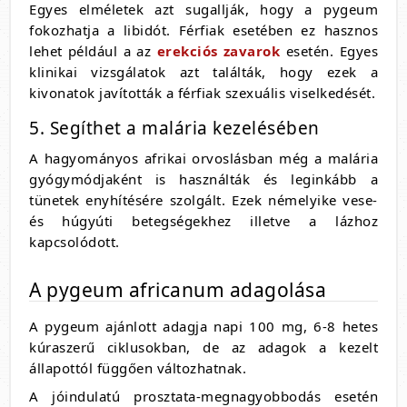
Egyes elméletek azt sugallják, hogy a pygeum
fokozhatja a libidót. Férfiak esetében ez hasznos
lehet például a az
erekciós zavarok
esetén. Egyes
klinikai vizsgálatok azt találták, hogy ezek a
kivonatok javították a férfiak szexuális viselkedését.
5. Segíthet a malária kezelésében
A hagyományos afrikai orvoslásban még a malária
gyógymódjaként is használták és leginkább a
tünetek enyhítésére szolgált. Ezek némelyike vese-
és húgyúti betegségekhez illetve a lázhoz
kapcsolódott.
A pygeum africanum adagolása
A pygeum ajánlott adagja napi 100 mg, 6-8 hetes
kúraszerű ciklusokban, de az adagok a kezelt
állapottól függően változhatnak.
A jóindulatú prosztata-megnagyobbodás esetén