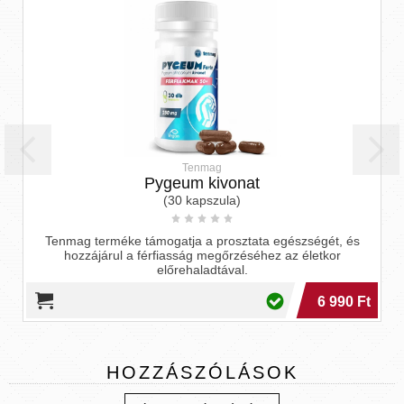
Tenmag
Pygeum kivonat
(30 kapszula)
Tenmag terméke támogatja a prosztata egészségét, és
hozzájárul a férfiasság megőrzéséhez az életkor
előrehaladtával.
6 990 Ft
HOZZÁSZÓLÁSOK