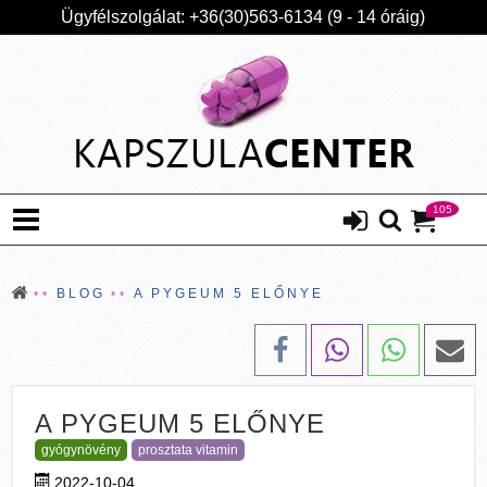
Ügyfélszolgálat: +36(30)563-6134 (9 - 14 óráig)
105
BLOG
A PYGEUM 5 ELŐNYE
A PYGEUM 5 ELŐNYE
gyógynövény
prosztata vitamin
2022-10-04