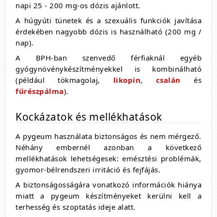
napi 25 - 200 mg-os dózis ajánlott.
A húgyúti tünetek és a szexuális funkciók javítása
érdekében nagyobb dózis is használható (200 mg /
nap).
A BPH-ban szenvedő férfiaknál egyéb
gyógynövénykészítményekkel is kombinálható
(például tökmagolaj,
likopin
,
csalán
és
fűrészpálma
).
Kockázatok és mellékhatások
A pygeum használata biztonságos és nem mérgező.
Néhány embernél azonban a következő
mellékhatások lehetségesek: emésztési problémák,
gyomor-bélrendszeri irritáció és fejfájás.
A biztonságosságára vonatkozó információk hiánya
miatt a pygeum készítményeket kerülni kell a
terhesség és szoptatás ideje alatt.