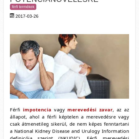
férfi termékek
2017-03-26
Férfi
impotencia
vagy
merevedési zavar
, az az
állapot, ahol a férfi képtelen a merevedésre vagy
csak átmenetileg sikerül, de nem képes fenntartani
a National Kidney Disease and Urulogy Information
definicója szerint (NKUDIC). Férfi merevedési