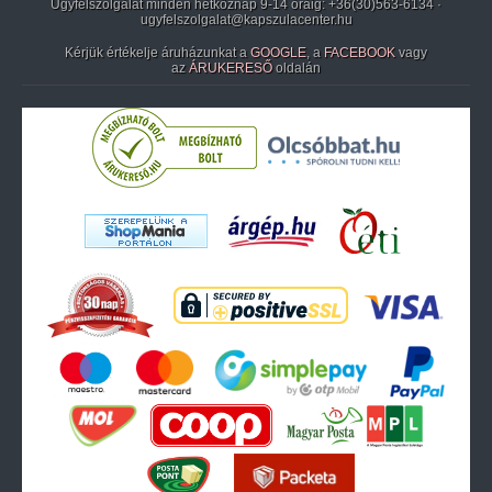
Ügyfélszolgálat minden hétköznap 9-14 óráig:
+36(30)563-6134
·
ugyfelszolgalat@kapszulacenter.hu
Kérjük értékelje áruházunkat a
GOOGLE
, a
FACEBOOK
vagy
az
ÁRUKERESŐ
oldalán