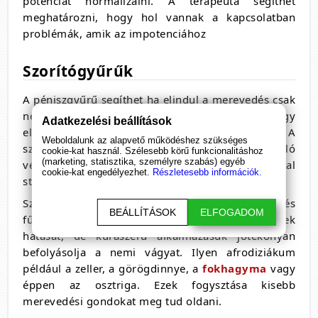
potenciát normalizálni. A terapeuta segíthet
meghatározni, hogy hol vannak a kapcsolatban
problémák, amik az impotenciához
Szorítógyűrűk
A péniszgyűrű segíthet ha elindul a merevedés csak
nem éri el a magfelelő keménységet a pénisz, vagy
Adatkezelési beállítások
eléri de nem tudja azt tartósan megtartani. A
Weboldalunk az alapvető működéshez szükséges
szorító gyűrű az alapja az, hogy péniszből kiáramló
cookie-kat használ. Szélesebb körű funkcionalitáshoz
(marketing, statisztika, személyre szabás) egyéb
vér útját lezárja, így a merevedés ezáltal
cookie-kat engedélyezhet.
Részletesebb információk.
stabilizálódni tud.Afrodiziákumok
Számos természetes
potencianövelő
növény és
BEÁLLÍTÁSOK
ELFOGADOM
fűszer létezik. Ezek nem érik el a gyógyszerek
hatását, de kúraszerű alkalmazásuk jótékonyan
befolyásolja a nemi vágyat. Ilyen afrodiziákum
például a zeller, a görögdinnye, a
fokhagyma
vagy
éppen az osztriga. Ezek fogysztása kisebb
merevedési gondokat meg tud oldani.