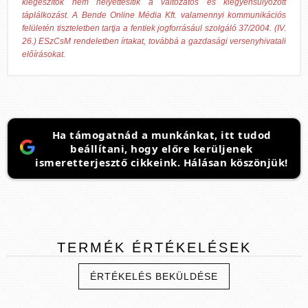
kiegészítők nem helyettesítik a változatos és kiegyensúlyozott
táplálkozást. A Bende Online Média Kft. valamennyi kommunikációs
felületén tiszteletben tartja a fentiek jogforrásául szolgáló 37/2004. (IV.
26.) ESzCsM rendeletben írtakat, továbbá a gazdasági versenyhivatali
előírásokat.
Ha támogatnád a munkánkat, itt tudod
beállítani, hogy előre kerüljenek
ismeretterjesztő cikkeink. Hálásan köszönjük!
TERMÉK
ÉRTÉKELÉSEK
ÉRTÉKELÉS BEKÜLDÉSE