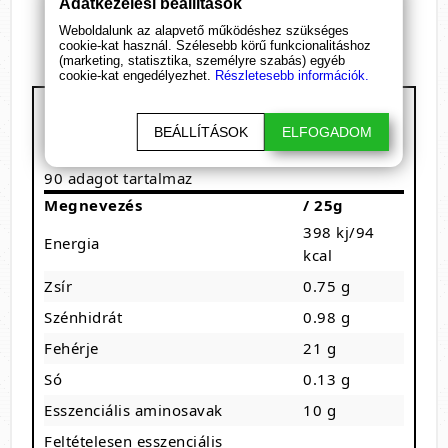
Adatkezelési beállítások
Aszpartám és tartósítószer mentes
Számos ízváltozatban elérhető
Weboldalunk az alapvető működéshez szükséges
cookie-kat használ. Szélesebb körű funkcionalitáshoz
(marketing, statisztika, személyre szabás) egyéb
cookie-kat engedélyezhet.
Részletesebb információk.
BioTech USA - Iso Whey Zero
Kiszerelés: 25, 500, 908 és 2270 g
BEÁLLÍTÁSOK
ELFOGADOM
1 adag: 25 g
90 adagot tartalmaz
Megnevezés
/ 25g
398 kj/94
Energia
kcal
Zsír
0.75 g
Szénhidrát
0.98 g
Fehérje
21 g
Só
0.13 g
Esszenciális aminosavak
10 g
Feltételesen esszenciális