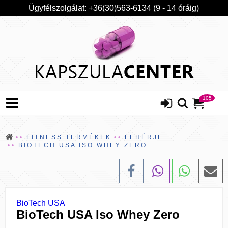
Ügyfélszolgálat: +36(30)563-6134 (9 - 14 óráig)
105
FITNESS TERMÉKEK
FEHÉRJE
BIOTECH USA ISO WHEY ZERO
BioTech USA
BioTech USA Iso Whey Zero